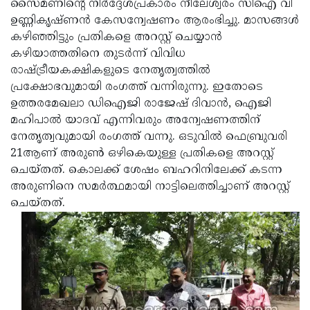
സൈമണിന്റെ നിര്‍ദ്ദേശപ്രകാരം നീലേശ്വരം സിഐ വി
ഉണ്ണികൃഷ്ണന്‍ കേസന്വേഷണം ആരംഭിച്ചു. മാസങ്ങള്‍
കഴിഞ്ഞിട്ടും പ്രതികളെ അറസ്റ്റ് ചെയ്യാന്‍
കഴിയാത്തതിനെ തുടര്‍ന്ന് വിവിധ
രാഷ്ട്രീയകക്ഷികളുടെ നേതൃത്വത്തില്‍
പ്രക്ഷോഭവുമായി രംഗത്ത് വന്നിരുന്നു. ഇതോടെ
ഉത്തരമേഖലാ ഡിഐജി രാജേഷ് ദിവാന്‍, ഐജി
മഹിപാല്‍ യാദവ് എന്നിവരും അന്വേഷണത്തിന്
നേതൃത്വവുമായി രംഗത്ത് വന്നു. ഒടുവില്‍ ഫെബ്രുവരി
21ആണ് അരുണ്‍ ഒഴികെയുള്ള പ്രതികളെ അറസ്റ്റ്
ചെയ്തത്. കൊലക്ക് ശേഷം ബഹറിനിലേക്ക് കടന്ന
അരുണിനെ സമര്‍ത്ഥമായി നാട്ടിലെത്തിച്ചാണ് അറസ്റ്റ്
ചെയ്തത്.