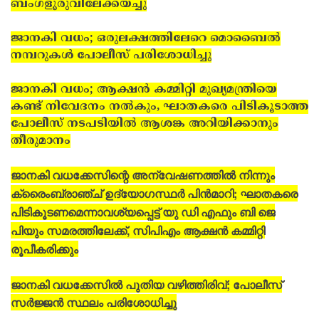
ബംഗളൂരുവിലേക്കയച്ചു
ജാനകി വധം; ഒരുലക്ഷത്തിലേറെ മൊബൈല്‍
നമ്പറുകള്‍ പോലീസ് പരിശോധിച്ചു
ജാനകി വധം; ആക്ഷന്‍ കമ്മിറ്റി മുഖ്യമന്ത്രിയെ
കണ്ട് നിവേദനം നല്‍കും, ഘാതകരെ പിടികൂടാത്ത
പോലീസ് നടപടിയില്‍ ആശങ്ക അറിയിക്കാനും
തീരുമാനം
ജാനകി വധക്കേസിന്റെ അന്വേഷണത്തില്‍ നിന്നും
ക്രൈംബ്രാഞ്ച് ഉദ്യോഗസ്ഥര്‍ പിന്‍മാറി; ഘാതകരെ
പിടികൂടണമെന്നാവശ്യപ്പെട്ട് യു ഡി എഫും ബി ജെ
പിയും സമരത്തിലേക്ക്, സിപിഎം ആക്ഷന്‍ കമ്മിറ്റി
രൂപീകരിക്കും
ജാനകി വധക്കേസില്‍ പുതിയ വഴിത്തിരിവ്; പോലീസ്
സര്‍ജ്ജന്‍ സ്ഥലം പരിശോധിച്ചു