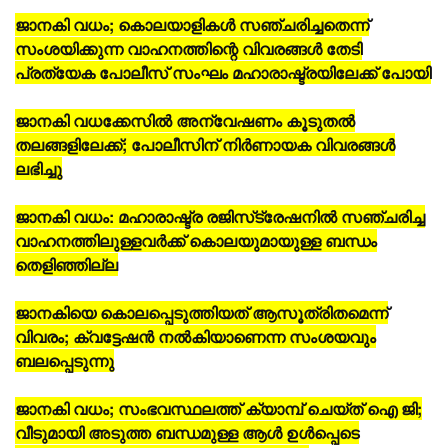
ജാനകി വധം; കൊലയാളികള്‍ സഞ്ചരിച്ചതെന്ന്
സംശയിക്കുന്ന വാഹനത്തിന്റെ വിവരങ്ങള്‍ തേടി
പ്രത്യേക പോലീസ് സംഘം മഹാരാഷ്ട്രയിലേക്ക് പോയി
ജാനകി വധക്കേസില്‍ അന്വേഷണം കൂടുതല്‍
തലങ്ങളിലേക്ക്; പോലീസിന് നിര്‍ണായക വിവരങ്ങള്‍
ലഭിച്ചു
ജാനകി വധം: മഹാരാഷ്ട്ര രജിസ്‌ട്രേഷനില്‍ സഞ്ചരിച്ച
വാഹനത്തിലുള്ളവര്‍ക്ക് കൊലയുമായുള്ള ബന്ധം
തെളിഞ്ഞില്ല
ജാനകിയെ കൊലപ്പെടുത്തിയത് ആസൂത്രിതമെന്ന്
വിവരം; ക്വട്ടേഷന്‍ നല്‍കിയാണെന്ന സംശയവും
ബലപ്പെടുന്നു
ജാനകി വധം; സംഭവസ്ഥലത്ത് ക്യാമ്പ് ചെയ്ത് ഐ ജി;
വീടുമായി അടുത്ത ബന്ധമുള്ള ആള്‍ ഉള്‍പ്പെടെ