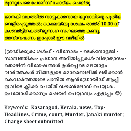
മൂന്നുപേരെ പോലീസ് ചോദ്യം ചെയ്തു
ജാനകി വധത്തില്‍ നാട്ടുകാരനായ യുവാവിന്റെ പുതിയ
വെളിപ്പെടുത്തല്‍; കൊലയ്ക്കു ശേഷം രാത്രി 10.30 ന്
കള്‍വര്‍ട്ടിനകത്ത് മൂന്നംഗ സംഘത്തെ കണ്ടു,
അന്വേഷണം ഇപ്പോള്‍ ഈ വഴിയില്‍
(ശ്രദ്ധിക്കുക: ഗൾഫ് - വിനോദം - ടെക്നോളജി -
സാമ്പത്തികം- പ്രധാന അറിയിപ്പുകൾ-വിദ്യാഭ്യാസം-
തൊഴിൽ വിശേഷങ്ങൾ ഉൾപ്പെടെ മലയാളം
വാർത്തകൾ നിങ്ങളുടെ മൊബൈലിൽ ലഭിക്കാൻ
കെവാർത്തയുടെ പുതിയ ആൻഡ്രോയിഡ് ആപ്പ്
ഇവിടെ ക്ലിക്ക് ചെയ്ത് ഡൗൺലോഡ് ചെയ്യുക.
ഉപയോഗിക്കാനും ഷെയർ ചെയ്യാനും എളുപ്പം 😊)
Keywords:
Kasaragod, Kerala, news, Top-
Headlines, Crime, court, Murder, Janaki murder;
Charge sheet submitted
< !- START disable copy paste -->