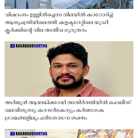
വിഷാംശം ഉള്ളിൽച്ചെന്ന നിലയിൽ കാറോടിച്ച്
ആശുപത്രിയിലെത്തി; കളക്ടറേറ്റിലെ യുഡി
ക്ലർക്കിൻ്റെ നില അതീവ ഗുരുതരം
അർജുൻ ആയങ്കിക്കായി അതിർത്തിയിൽ പൊലീസ്
വലവീശുന്നു; കാസർകോട്ടും കർണാടക
ഗ്രാമങ്ങളിലും പരിശോധന ശക്തം