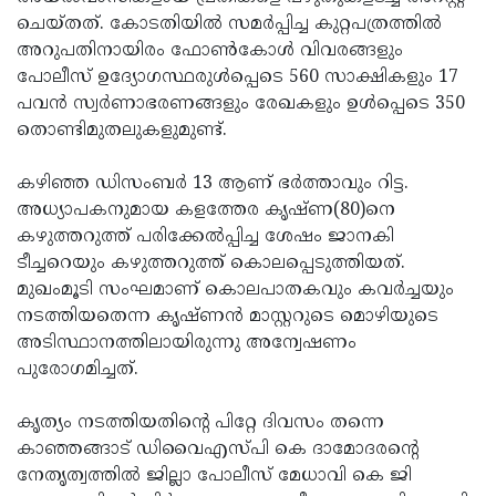
ചെയ്തത്. കോടതിയില്‍ സമര്‍പ്പിച്ച കുറ്റപത്രത്തില്‍
Updates
Assembly
Kerala
അറുപതിനായിരം ഫോണ്‍കോള്‍ വിവരങ്ങളും
Polls
Local
Look
പോലീസ് ഉദ്യോഗസ്ഥരുള്‍പ്പെടെ 560 സാക്ഷികളും 17
പവന്‍ സ്വര്‍ണാഭരണങ്ങളും രേഖകളും ഉള്‍പ്പെടെ 350
Body
Back
തൊണ്ടിമുതലുകളുമുണ്ട്.
Election
2025
കഴിഞ്ഞ ഡിസംബര്‍ 13 ആണ് ഭര്‍ത്താവും റിട്ട.
അധ്യാപകനുമായ കളത്തേര കൃഷ്ണ(80)നെ
കഴുത്തറുത്ത് പരിക്കേല്‍പ്പിച്ച ശേഷം ജാനകി
ടീച്ചറെയും കഴുത്തറുത്ത് കൊലപ്പെടുത്തിയത്.
മുഖംമൂടി സംഘമാണ് കൊലപാതകവും കവര്‍ച്ചയും
നടത്തിയതെന്ന കൃഷ്ണന്‍ മാസ്റ്ററുടെ മൊഴിയുടെ
അടിസ്ഥാനത്തിലായിരുന്നു അന്വേഷണം
പുരോഗമിച്ചത്.
കൃത്യം നടത്തിയതിന്റെ പിറ്റേ ദിവസം തന്നെ
കാഞ്ഞങ്ങാട് ഡിവൈഎസ്പി കെ ദാമോദരന്റെ
നേതൃത്വത്തില്‍ ജില്ലാ പോലീസ് മേധാവി കെ ജി