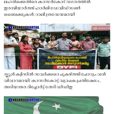
ലഹരിക്കെതിരെ കാസർകോട് നഗരത്തിൽ
ഇരമ്പിയാർത്ത് ഹാർലി ഡേവിഡ്‌സൺ
ബൈക്കുകൾ; റാലി ശ്രദ്ധേയമായി
സ്കൂൾ ക്വിസിൽ സവർക്കറെ പുകഴ്ത്തി ചോദ്യം വൻ
വിവാദമായി: കാസർകോട്ട് വ്യാപക പ്രതിഷേധം,
അടിയന്തര റിപ്പോർട്ട് തേടി ഡിഡിഇ