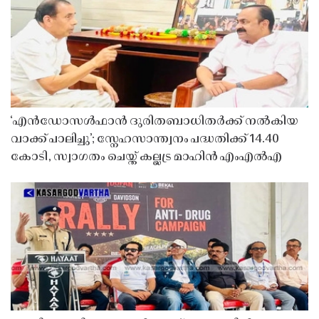
‘എൻഡോസൾഫാൻ ദുരിതബാധിതർക്ക് നൽകിയ
വാക്ക് പാലിച്ചു’; സ്നേഹസാന്ത്വനം പദ്ധതിക്ക് 14.40
കോടി, സ്വാഗതം ചെയ്ത് കല്ലട്ര മാഹിൻ എംഎൽഎ