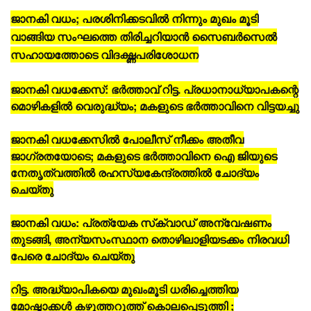
ജാനകി വധം; പരശിനിക്കടവില്‍ നിന്നും മുഖം മൂടി
വാങ്ങിയ സംഘത്തെ തിരിച്ചറിയാന്‍ സൈബര്‍സെല്‍
സഹായത്തോടെ വിദഗ്ദ്ധപരിശോധന
ജാനകി വധക്കേസ്: ഭര്‍ത്താവ് റിട്ട. പ്രധാനാധ്യാപകന്റെ
മൊഴികളില്‍ വെരുദ്ധ്യം; മകളുടെ ഭര്‍ത്താവിനെ വിട്ടയച്ചു
ജാനകി വധക്കേസില്‍ പോലീസ് നീക്കം അതീവ
ജാഗ്രതയോടെ; മകളുടെ ഭര്‍ത്താവിനെ ഐ ജിയുടെ
നേതൃത്വത്തില്‍ രഹസ്യകേന്ദ്രത്തില്‍ ചോദ്യം
ചെയ്തു
ജാനകി വധം: പ്രത്യേക സ്‌ക്വാഡ് അന്വേഷണം
തുടങ്ങി, അന്യസംസ്ഥാന തൊഴിലാളിയടക്കം നിരവധി
പേരെ ചോദ്യം ചെയ്തു
റിട്ട. അദ്ധ്യാപികയെ മുഖംമൂടി ധരിച്ചെത്തിയ
മോഷ്ടാക്കള്‍ കഴുത്തറുത്ത് കൊലപ്പെടുത്തി ;