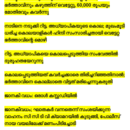
ഭര്‍ത്താവിനും കഴുത്തിന് വെട്ടേറ്റു, 60,000 രൂപയും
മോതിരവും കവര്‍ന്നു
നാടിനെ നടുക്കി റിട്ട. അധ്യാപികയുടെ കൊല; മുഖംമൂടി
ധരിച്ച കൊലയാളികള്‍ ഹിന്ദി സംസാരിച്ചതായി വെട്ടേറ്റ
ഭര്‍ത്താവിന്റെ മൊഴി
റിട്ട. അധ്യാപികയെ കൊലപ്പെടുത്തിയ സംഭവത്തില്‍
ദുരൂഹതയേറുന്നു
കൊലപ്പെടുത്തിയത് കവര്‍ച്ചക്കാരെ തിരിച്ചറിഞ്ഞതിനാല്‍;
ഭര്‍ത്താവിനെ കൊല്ലാതെ വിട്ടത് മരിച്ചെന്നുകരുതി
ജാനകി വധം: ഒരാള്‍ കസ്റ്റഡിയില്‍
ജാനകിവധം; ഘാതകര്‍ വന്നതെന്ന് സംശയിക്കുന്ന
വാഹനം സി സി ടി വി ക്യാമറയില്‍ കുടുങ്ങി, പോലീസ്
നായ വയലിലേക്ക് മണംപിടിച്ചോടി