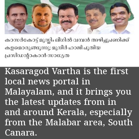
കാസർകോട്ട് മുസ്ലിം ലീഗിൽ വമ്പൻ അഴിച്ചുപണിക്ക്
കളമൊരുങ്ങുന്നു; മുനീർ ഹാജി പുതിയ
പ്രസിഡൻ്റാകാൻ സാധ്യത
Kasaragod Vartha is the first
local news portal in
Malayalam, and it brings you
the latest updates from in
and around Kerala, especially
from the Malabar area, South
Canara.