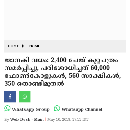
Fitr
May
Day
Eid
Al
Independence
Ad'ha
Day
Onam
HOME
CRIME
J&K
State
ജാനകി വധം: 2,400 പേജ് കുറ്റപത്രം
Haryana
സമര്‍പ്പിച്ചു, പരിശോധിച്ചത് 60,000
Assembly
State
Diwali
ഫോണ്‍കോളുകള്‍, 560 സാക്ഷികള്‍,
Elections
Assembly
Christmas
350 തൊണ്ടിമുതല്‍
Elections
New-
Year
Republic
Whatsapp Group
Whatsapp Channel
Day
Budget
By
Web Desk - Main
May 10, 2018, 17:11 IST
Delhi