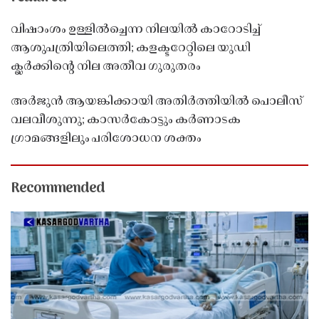
വിഷാംശം ഉള്ളിൽച്ചെന്ന നിലയിൽ കാറോടിച്ച്
ആശുപത്രിയിലെത്തി; കളക്ടറേറ്റിലെ യുഡി
ക്ലർക്കിൻ്റെ നില അതീവ ഗുരുതരം
അർജുൻ ആയങ്കിക്കായി അതിർത്തിയിൽ പൊലീസ്
വലവീശുന്നു; കാസർകോട്ടും കർണാടക
ഗ്രാമങ്ങളിലും പരിശോധന ശക്തം
Recommended