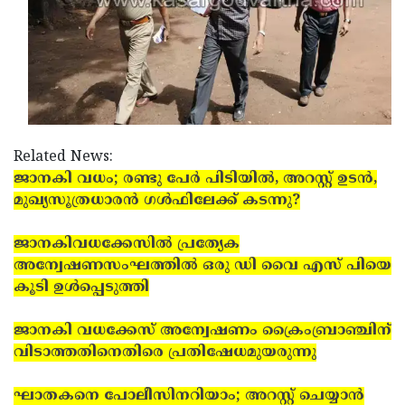
Related News:
ജാനകി വധം; രണ്ടു പേര്‍ പിടിയില്‍, അറസ്റ്റ് ഉടന്‍,
മുഖ്യസൂത്രധാരന്‍ ഗള്‍ഫിലേക്ക് കടന്നു?
ജാനകിവധക്കേസില്‍ പ്രത്യേക
അന്വേഷണസംഘത്തില്‍ ഒരു ഡി വൈ എസ് പിയെ
കൂടി ഉള്‍പ്പെടുത്തി
ജാനകി വധക്കേസ് അന്വേഷണം ക്രൈംബ്രാഞ്ചിന്
വിടാത്തതിനെതിരെ പ്രതിഷേധമുയരുന്നു
ഘാതകനെ പോലീസിനറിയാം; അറസ്റ്റ് ചെയ്യാന്‍