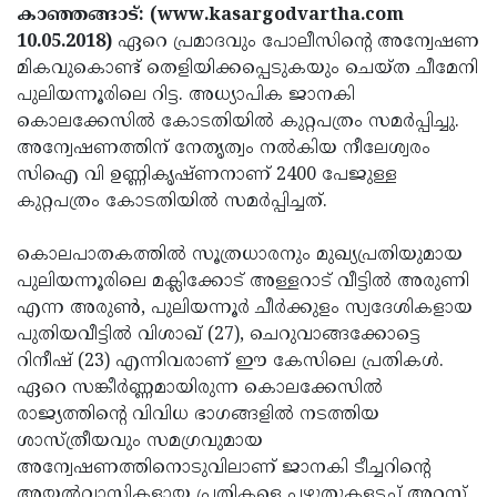
Election
Maha
കാഞ്ഞങ്ങാട്: (www.kasargodvartha.com
10.05.2018)
ഏറെ പ്രമാദവും പോലീസിന്റെ അന്വേഷണ
Shivarathri
International
മികവുകൊണ്ട് തെളിയിക്കപ്പെടുകയും ചെയ്ത ചീമേനി
Women's
Anti-
പുലിയന്നൂരിലെ റിട്ട. അധ്യാപിക ജാനകി
കൊലക്കേസില്‍ കോടതിയില്‍ കുറ്റപത്രം സമര്‍പ്പിച്ചു.
Day
Drug
Attukal
അന്വേഷണത്തിന് നേതൃത്വം നല്‍കിയ നീലേശ്വരം
Campaign
Pongala
Holi
സിഐ വി ഉണ്ണികൃഷ്ണനാണ് 2400 പേജുള്ള
കുറ്റപത്രം കോടതിയില്‍ സമര്‍പ്പിച്ചത്.
2025
2025
IPL
2025
Eid
കൊലപാതകത്തില്‍ സൂത്രധാരനും മുഖ്യപ്രതിയുമായ
പുലിയന്നൂരിലെ മക്ലിക്കോട് അള്ളറാട് വീട്ടില്‍ അരുണി
Al-
Waqf
എന്ന അരുണ്‍, പുലിയന്നൂര്‍ ചീര്‍ക്കുളം സ്വദേശികളായ
Fitr
Bill
Vishu
പുതിയവീട്ടില്‍ വിശാഖ് (27), ചെറുവാങ്ങക്കോട്ടെ
റിനീഷ് (23) എന്നിവരാണ് ഈ കേസിലെ പ്രതികള്‍.
2025
Controversy
Festival
Good
ഏറെ സങ്കീര്‍ണ്ണമായിരുന്ന കൊലക്കേസില്‍
2025
Friday
Easter
രാജ്യത്തിന്റെ വിവിധ ഭാഗങ്ങളില്‍ നടത്തിയ
ശാസ്ത്രീയവും സമഗ്രവുമായ
Observance
Sunday
By-
അന്വേഷണത്തിനൊടുവിലാണ് ജാനകി ടീച്ചറിന്റെ
2025
2025
Election
Bihar
അയല്‍വാസികളായ പ്രതികളെ പഴുതുകളടച്ച് അറസ്റ്റ്