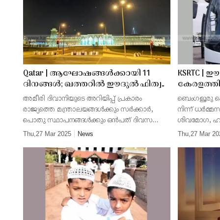
പണ്ഡിതർ, ഫലസ്തീൻ
ഐക്യദാർഢ്യവും
ശ്രദ്ധേയമായി
Qatar | ആഘോഷങ്ങള്‍ക്കായി 11
KSRTC | ഈദു
ദിനങ്ങള്‍; ഖത്തറില്‍ ഈദുല്‍ ഫിത്വര്‍
കേരളത്തില
അവധി ദിവസങ്ങള്‍ പ്രഖ്യാപിച്ചു
കര്‍ണാടക 
അമീരി ദിവാനിയുടെ അറിയിപ്പ് പ്രകാരം
ബെംഗളൂരു ക
കൂടുതല്‍ 
രാജ്യത്തെ മന്ത്രാലയങ്ങള്‍ക്കും സര്‍ക്കാര്‍,
നിന്ന് ധര്‍മ
പൊതു സ്ഥാപനങ്ങള്‍ക്കും ഒന്‍പത് ദിവസത്തെ
ശിവമോഗ, ഹാസ
അവധിയാണ് ലഭിക്കുക.
ശൃംഗേരി, ഹൊ
Thu,27 Mar 2025
News
Thu,27 Mar 20
ധാര്‍വാഡ്,
സിര്‍സി, കാ