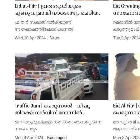
Eid al-Fitr | വ്രതശുദ്ധിയുടെ
Eid Greetin
പുണ്യവുമായി നാടെങ്ങും ചെറിയ
സാഹോദര്
പെരുന്നാള്‍ ആഘോഷം
പൂത്തുലയട
ഫിത്വർ സകാത് നൽകിയാണ്
റമദാനിൽ നേ
പെരുന്ന
ആഘോഷത്തിലേക്ക് കടന്നത്
കരുത്തുമായി
പ്രമുഖർ
Wed,10 Apr 2024
News
Tue,9 Apr 202
Traffic Jam | പെരുന്നാൾ - വിഷു
Eid Al Fit
തിരക്ക്: സർവീസ് റോഡിൽ
പെരുന്നാള
ഗതാഗതക്കുരുക്ക്; ദേശീയപാതയിൽ
പ്രഖ്യാപിച്
മണിക്കൂറുകളോളം ഗതാഗതം തടസപ്പെടുന്ന
മാസപ്പിറവി ക
പൂർത്തിയായ റോഡുകൾ
നിരീക്ഷിക്
സാഹചര്യം
ആഘോഷിക്ക
താൽക്കാലികമായി
സമിതി യോ
Mon,8 Apr 2024
Kasaragod
Mon,8 Apr 202