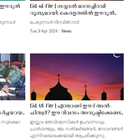
യും ഈദുൽ
Eid-ul-Fitr | ശവ്വാൽ മാസപ്പിറവി
ദൃശ്യമായി; കേരളത്തിൽ ഈദുൽ
ഫിത്വർ ബുധനാഴ്ച
രുന്നാൾ
പെരുന്നാൾ നിറവിൽ നാട്
Tue,9 Apr 2024
News
Eid-Ul-Fitr | എന്താണ് ഈദ് അല്‍-
്‍ച്ചയായ
ഫിത്വര്‍? ഈ ദിവസം അനുഷ്ഠിക്കേണ്ട
കാര്യങ്ങളും മതപരമായ പ്രധാന്യവും
‍ സുരക്ഷാ
ഇസ്ലാം മതവിശ്വാസികള്‍ ഉപവാസവും
യും
അറിയാം!
പ്രാര്‍ഥനയും, ദയ, സത്കര്‍മങ്ങള്‍, സേവനങ്ങള്‍
മായി
എന്നിവയൊക്കെയായി ആചരിക്കുന്നു