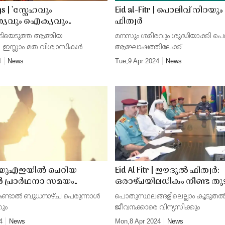
gs | 'സ്നേഹവും
Eid al-Fitr | പൊലിവ് നിറ
യവും ഐക്യവും
ഫിത്വർ
്ടെ', വിശ്വാസികൾക്ക്
ടിയെടുത്ത ആത്മീയ
മനസും ശരീരവും ശുദ്ധിയാക്കി പെ
ാൾ ആശംസകൾ നേർന്ന്
 ഇസ്ലാം മത വിശ്വാസികൾ
ആഘോഷത്തിലേക്ക്
4
News
Tue,9 Apr 2024
News
r | യുഎഇയില്‍ ചെറിയ
Eid Al Fitr | ഈദുല്‍ ഫിത്വര്‍:
്‍ പ്രാര്‍ഥനാ സമയം
ഒരാഴ്ചയിലധികം നീണ്ട തുടര
ചു; മാസപ്പിറവി
അവധി ദിനങ്ങളില്‍
ണ്ടാല്‍ ബുധനാഴ്ച പെരുന്നാള്‍
പൊതുസ്ഥലങ്ങളിലെല്ലാം കൂടുതല്
കുന്നതിനായി ചന്ദ്രദര്‍ശന
ക്രമസമാധാനവും സുരക്ഷ
ും
ജീവനക്കാരെ വിന്യസിക്കും
ഗം ചേരും
ശക്തമാക്കാന്‍ നടപടികളു
4
News
Mon,8 Apr 2024
News