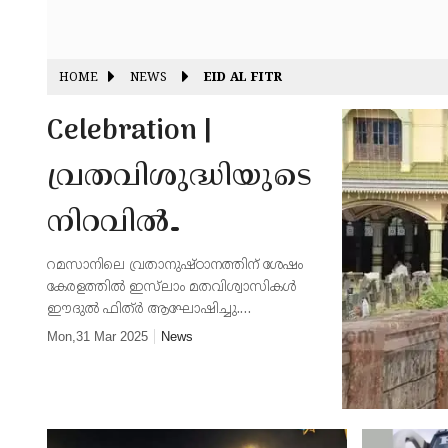
HOME
NEWS
EID AL FITR
Celebration |
വ്രതവിശുദ്ധിയുടെ
നിറവിൽ
നാടെങ്ങും ഈദുൽ
റമസാനിലെ വ്രതാനുഷ്ഠാനത്തിന് ശേഷം
കേരളത്തിൽ ഇസ്‌ലാം മതവിശ്വാസികൾ
ഫിത്ർ;
ഈദുൽ ഫിത്ർ ആഘോഷിച്ചു.
സംസ്ഥാനത്ത് പള്ളികളും ഈദ്ഗാഹുകളും
Mon,31 Mar 2025
News
ലഹരിക്കെതിരെ
വിശ്വാസികളാൽ നിറഞ്ഞു കവിഞ്ഞു.
പുതുവസ്ത്രങ്ങളണിഞ്ഞും ഈദ്
ആഹ്വാനവുമായി
ഗാഹുകളിൽ പങ്കെടുത്തും മ