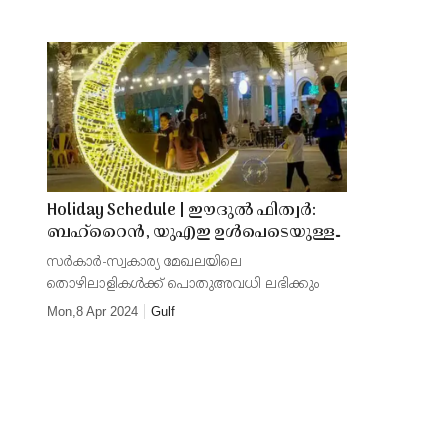
തുറന്നുകൊടുക്കണമെന്ന ആവശ്യം
ശക്തം
Holiday Schedule | ഈദുല്‍ ഫിത്വര്‍:
ബഹ്‌റൈന്‍, യുഎഇ ഉള്‍പെടെയുള്ള
6 രാജ്യങ്ങളില്‍ അവധിദിനങ്ങള്‍
സര്‍കാര്‍-സ്വകാര്യ മേഖലയിലെ
പ്രഖ്യാപിച്ചു
തൊഴിലാളികള്‍ക്ക് പൊതുഅവധി ലഭിക്കും
Mon,8 Apr 2024
Gulf