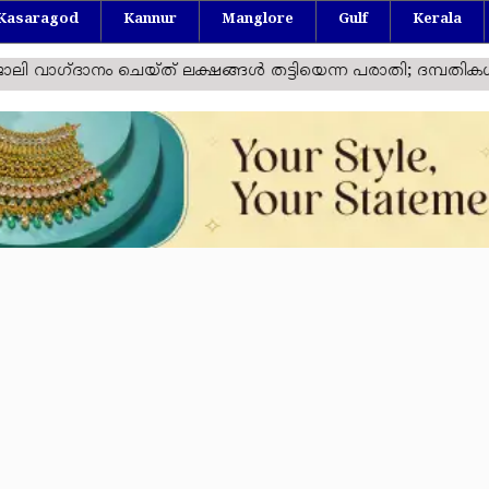
Kasaragod
Kannur
Manglore
Gulf
Kerala