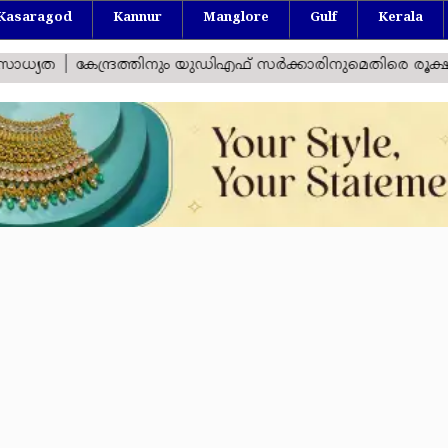
Kasaragod
Kannur
Manglore
Gulf
Kerala