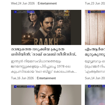
ശ്വേത മേനോൻ. സംഘടനയുടെ വരവ് ചെലവ്
പുറത്തിറങ്ങി.
Wed,24 Jun 2026
Entertainment
Tue,23 Jun 20
കണക്കുകളിൽ വലിയ കള്ളക്കളികൾ
ഗാനത്തിന്
നടക്കുന്നുണ്ടെന്നും കഴ
നൽകിയ ഈ 
രാജ്യത്തെ നടുക്കിയ ക്രൂരത
എംആർസെഡ്
ഒടിടിയിൽ; 'രാഖ്' വെബ് സീരീസിന്
മുറുകുന്ന
പിന്നിലെ യഥാർത്ഥ കൊലപാതക
'തൊപ്പി'
ഇന്ത്യൻ നിയമസംവിധാനത്തെയും
യൂട്യൂബറും
കഥ ഇങ്ങനെ! തൂക്കുമരത്തിലും
അന്വേഷണ
ജനമനസ്സുകളെയും പിടിച്ചുലച്ച 1978-ലെ
(മുഹമ്മദ് നി
നാടകീയത!
പോലീസ്
കുപ്രസിദ്ധമായ 'രംഗ-ബില്ലാ' കൊലപാതക
'എംആർസെഡ
കേസിനെ ആസ്പദമാക്കി പുറത്തിറങ്ങിയ
പോലീസ് അന്
Tue,16 Jun 2026
Entertainment
Sun,14 Jun 20
'രാഖ്' എന്ന വെബ് സീരീസ് വലിയ
ഉപയോഗം, അ
ചർച്ചയാകുന്നു.
കേസുകൾ, ല
ഗുരുതര