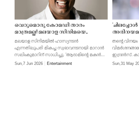
വെറുമൊരു കോമഡി താരം
'ചിലപ്പോൾ
മാത്രമല്ല! മലയാള സിനിമയെ
അഭിനയമായിര
വിസ്മയിപ്പിച്ച സലിംകുമാറിന്റെ
അത് ജീവിത
മലയാള സിനിമയിൽ ഹാസ്യനടൻ
തന്റെ വിനയ
മാസ്മരിക ക്യാരക്ടർ റോളുകൾ
വിനയത്തെക
എന്നതിലുപരി മികച്ച സ്വഭാവനടനായി മാറാൻ
വിമർശനങ്ങളോട
വിമർശനങ്ങ
സലിംകുമാറിന് സാധിച്ചു. 'ആദാമിന്റെ മകൻ
ഇന്ദ്രൻസ്.
മറുപടി
അബു' എന്ന ചിത്രത്തിലെ അഭിനയത്തിന്
അഭിമുഖത്തില
Sun,7 Jun 2026
Entertainment
Sun,31 May 2
ദേശീയ പുരസ്കാരവും സംസ്ഥാന
വ്യക്തമാക്ക
പുരസ്കാരവും നേടി അദ്ദേഹം തന്റെ
വലിയ ലോകത്
അഭിനയമിക