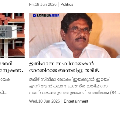
രാധാകൃഷ്ണന്റെ നീക്കം. തെരഞ്ഞെടുക്കപ്പെട്ട
Fri,19 Jun 2026
Politics
ജനപ്രതിനിധികൾക്ക് പുറമെ, ജനങ്ങൾക്കും
നിയമസഭയിൽ നേരിട്ട്
മ്മറി
ഇതിഹാസ സംവിധായകൻ
രന്വേഷണ
ഭാരതിരാജ അന്തരിച്ചു; തമിഴ്
ിന്നും
സിനിമയെ ഗ്രാമങ്ങളിലേക്ക്
്ണായക
തമിഴ് സിനിമാ ലോകം 'ഇയക്കുനർ ഇമയം'
മാറി
ഇറക്കിക്കൊണ്ടുവന്ന അതുല്യ പ്രതിഭ
ി
എന്ന് ആദരിക്കുന്ന പ്രശസ്ത ഇതിഹാസ
യി
സംവിധായകനും നടനുമായ പി ഭാരതിരാജ (84)
േക
അന്തരിച്ചു. വാർദ്ധക്യസഹജമായ
Wed,10 Jun 2026
Entertainment
്വേഷണം
അസുഖങ്ങളെ തുടർന്ന് 2026 ജൂൺ
യ ഹർജി
10ബുധനാഴ്ച ചെന്നൈയിലായിരുന്നു
അദ്ദേഹത്ത