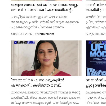
ശ്വേത മേനോൻ ബിജെപി അംഗമല്ല,
അൻസിബയു
മോദി ഭക്തയാണ്; പണത്തിൻ്റെ
ലക്ഷ്മി പ്ര
പേരിൽ താരങ്ങളെ
പൊലീസ് ഉദ
ചലച്ചിത്ര താരങ്ങളുടെ സംഘടനയായ
അൻസിബ നൽക
അപമാനിക്കരുതെന്ന് എസ് സുരേഷ്
കേസെടുക
അമ്മയുടെ പ്രസിഡൻ്റായി നടി ശ്വേത മേനോൻ
പ്രിയ, ഭർത്
ചുമതലയേറ്റതിന് പിന്നാലെ ഉയർന്ന
എസ്ഐ എന്ന
വിവാദങ്ങളിൽ കർശന നിലപാടുമായി ബിജെപി.
കോടതി നിർദേശ
Sun,5 Jul 2026
Entertainment
Sun,5 Jul 202
ശ്വേത മേനോൻ ബിജെപിയുടെ ഔദ്യോഗിക
കോടതിയാണ് 
പ്രതിനിധിയല്ലെന്നും, അവർ ഒരു മി
എഫ്ഐആർ രജി
'അമ്മയിലെ കണക്കുകളിൽ
സയൻസ് ഫി
കള്ളക്കളി'; കഴിഞ്ഞ രണ്ട്
പ്ലൂട്ടോയ
കമ്മിറ്റികളുടെയും ശാസ്ത്രീയ
ആദ്യ വീഡ
താരസംഘടനയായ 'അമ്മ'യിൽ നിന്നുള്ള തന്റെ
പ്രേക്ഷകർ ആ
ഓഡിറ്റിങ് നടത്തണമെന്ന് ശ്വേത
രാജിക്ക് പിന്നിലെ കാരണങ്ങൾ വെളിപ്പെടുത്തി
സയൻസ് ഫിക്ഷ
മേനോൻ
നടിയും സംഘടനയുടെ മുൻ പ്രസിഡന്റുമായ
വീഡിയോ ഗാ