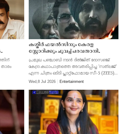
ം
കശ്മീർ ഫയൽസിനും കേരള
െ
സ്റ്റോറിക്കും ചുവപ്പ് പരവതാനി
വിരിച്ചവർ പഞ്ചാബിൻ്റെ കഥയെ
്തിന്
പ്രമുഖ പഞ്ചാബി നടൻ ദിൽജിത് ദോസഞ്ജ്
ഭയപ്പെടുന്നതെന്ത്; 'സത്‌ലജ്'
ര താരം
കേന്ദ്ര കഥാപാത്രത്തെ അവതരിപ്പിച്ച 'സത്‌ലജ്'
ികൊണ്ട്
വിലക്കപ്പെടുമ്പോൾ
എന്ന ചിത്രം ഒടിടി പ്ലാറ്റ്‌ഫോമായ സീ-5 (ZEE5)
പിക്കാൻ
ന ആസൂത്രിത
റിലീസ് ചെയ്ത് ദിവസങ്ങൾക്കുള്ളിൽ
Wed,8 Jul 2026
Entertainment
ള്ളത്
 ലേഖനം.
പിൻവലിച്ചു. മനുഷ്യാവകാശ പ്രവർത്തകൻ
്യത്ത
ജസ്വന്ത്