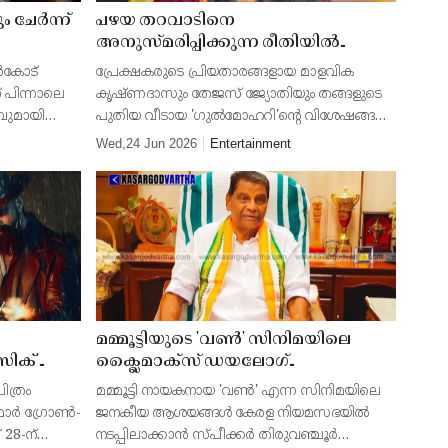
ം ചേർന്ന്
പഴയ തറവാടിനെ
അനുസ്മരിപ്പിക്കുന്ന രീതിയിൽ
പുതിയ വീടൊരുക്കി മാളവിക
സർകോട്
പ്രേക്ഷകരുടെ പ്രിയതാരങ്ങളായ മാളവിക
ലൻ ഓഫ്
കൃഷ്ണദാസ്; വീടിന് 'ഗുൽമോഹർ' എന്ന്
 പിന്നാലെ
കൃഷ്ണദാസും തേജസ് ജ്യോതിയും തങ്ങളുടെ
പേരിടാനുണ്ടായ കാരണം
വുമായി
പുതിയ വീടായ 'ഗുൽമോഹറി'ന്റെ വിശേഷങ്ങൾ
വെളിപ്പെടുത്തി താരം
' എന്ന എസ്
യൂട്യൂബ് വ്ലോഗിലൂടെ പങ്കുവെച്ചു. മകളുടെ
Wed,24 Jun 2026
Entertainment
സ്പി
വിളിപ്പേരായ ഗുൽസു എന്നതിനോട്
സാമ്യമുള്ളതിനാലാണ് വീട
മമ്മൂട്ടിയുടെ 'വൺ' സിനിമയിലെ
ിക്'
ക്ലൈമാക്സ് ഡയലോഗ്
 ആഗസ്റ്റ്
പ്രാവർത്തികമാക്കാൻ കേരള
ിത്രം
മമ്മൂട്ടി നായകനായ 'വൺ' എന്ന സിനിമയിലെ
ലെത്തും
നിയമസഭ; സൂചന നൽകി സ്പീക്കർ
ഫോർ ഗ്രോൺ-
ജനകീയ ആശയങ്ങൾ കേരള നിയമസഭയിൽ
തിരുവഞ്ചൂർ രാധാകൃഷ്ണൻ
 28-ന്
നടപ്പിലാക്കാൻ സ്പീക്കർ തിരുവഞ്ചൂർ