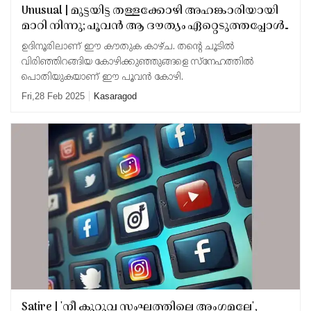
Unusual | മുട്ടയിട്ട തള്ളക്കോഴി അഹങ്കാരിയായി
മാറി നിന്നു; പൂവന്‍ ആ ദൗത്യം ഏറ്റെടുത്തപ്പോള്‍
വിരിഞ്ഞത് 3 കുഞ്ഞുങ്ങള്‍!
ഉദിനൂരിലാണ് ഈ കൗതുക കാഴ്ച. തന്റെ ചൂടില്‍
വിരിഞ്ഞിറങ്ങിയ കോഴിക്കുഞ്ഞുങ്ങളെ സ്‌നേഹത്തില്‍
പൊതിയുകയാണ് ഈ പൂവന്‍ കോഴി.
Fri,28 Feb 2025
Kasaragod
Satire | 'നീ കുറുവ സംഘത്തിലെ അംഗമല്ലേ',