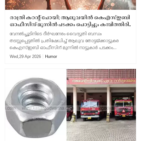
Updates
Assembly
Kerala
രാത്രി കറന്റ് പോയി; ആലുവയിൽ കെഎസ്ഇബി
Polls
Local
Look
ഓഫീസിന് മുന്നിൽ പടക്കം പൊട്ടിച്ചും കമ്പിത്തിരി
Body
Back
കത്തിച്ചും നാട്ടുകാരുടെ വേറിട്ട പ്രതിഷേധം
വേനൽച്ചൂടിനിടെ ദീർഘനേരം വൈദ്യുതി ബന്ധം
Election
2025
തടസ്സപ്പെട്ടതിൽ പ്രതിഷേധിച്ച് ആലുവ തോട്ടയ്ക്കാട്ടുകര
കെഎസ്ഇബി ഓഫീസിന് മുന്നിൽ നാട്ടുകാർ പടക്കം
പൊട്ടിച്ചു. 2026 ഏപ്രിൽ 27 തിങ്കളാഴ്ച രാത്രിയിലായിരുന്നു
Wed,29 Apr 2026
Humor
ഈ വേറിട്