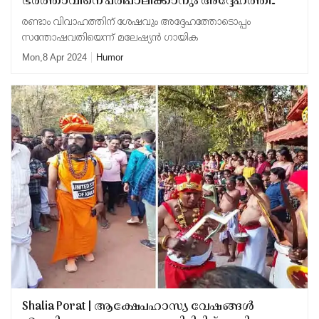
ഭര്‍ത്താവിനെ പരിപാലിക്കാനും അദ്ദേഹത്തിന്റെ
ആഗ്രഹങ്ങള്‍ നിറവേറ്റാനും കഴിയുന്നില്ല'; പുതിയ
രണ്ടാം വിവാഹത്തിന് ശേഷവും അദ്ദേഹത്തോടൊപ്പം
പങ്കാളിയെ കണ്ടെത്തി കല്യാണം
സന്തോഷവതിയെന്ന് മലേഷ്യന്‍ ഗായിക
കഴിപ്പിച്ചുകൊടുത്ത് ഭാര്യ
Mon,8 Apr 2024
Humor
Shalia Porat | ആക്ഷേപഹാസ്യ വേഷങ്ങള്‍