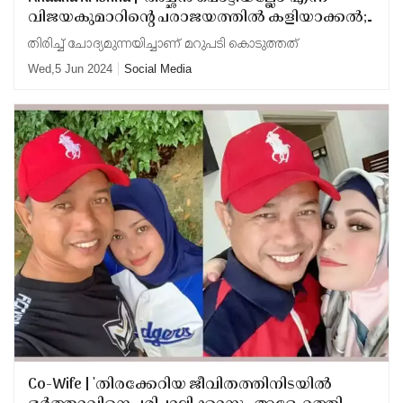
വിജയകുമാറിന്റെ പരാജയത്തില്‍ കളിയാക്കല്‍;
പരിഹസിച്ച ആള്‍ക്ക് കണക്കിന് കൊടുത്ത്
തിരിച്ച് ചോദ്യമുന്നയിച്ചാണ് മറുപടി കൊടുത്തത്
അഹാന
Wed,5 Jun 2024
Social Media
Co-Wife | 'തിരക്കേറിയ ജീവിതത്തിനിടയില്‍