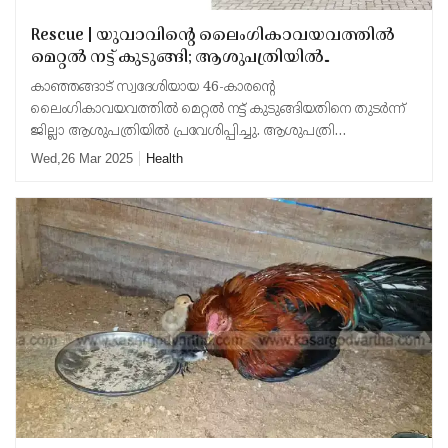
Rescue | യുവാവിന്റെ ലൈംഗികാവയവത്തിൽ
മെറ്റൽ നട്ട് കുടുങ്ങി; ആശുപത്രിയിൽ
എത്തിച്ചിട്ടും ഫലമുണ്ടായില്ല;
കാഞ്ഞങ്ങാട് സ്വദേശിയായ 46-കാരൻ്റെ
അഗ്നിരക്ഷാസേനയെത്തി ഒന്നരമണിക്കൂറോളം
ലൈംഗികാവയവത്തിൽ മെറ്റൽ നട്ട് കുടുങ്ങിയതിനെ തുടർന്ന്
നീണ്ട പരിശ്രമത്തിനൊടുവിൽ നട്ട് മുറിച്ചുമാറ്റി
ജില്ലാ ആശുപത്രിയിൽ പ്രവേശിപ്പിച്ചു. ആശുപത്രി
അധികൃതർക്ക് നട്ട് നീക്കം ചെയ്യാൻ കഴിയാത്തതിനെ തുടർന്ന്
Wed,26 Mar 2025
Health
അഗ്നിരക്ഷാസേന