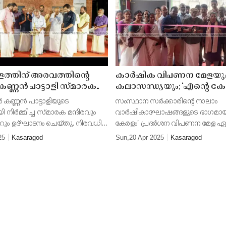
്തിന് അരവത്തിന്റെ
കാർഷിക വിപണന മേളയു
കണ്ണൻ പാട്ടാളി സ്മാരക
കലാസന്ധ്യയും; ‘എൻ്റെ കേ
 ആംഫി തിയറ്ററും
ഒരാഴ്ചത്തെ ആഘോഷത്തി
 കണ്ണൻ പാട്ടാളിയുടെ
സംസ്ഥാന സർക്കാരിൻ്റെ നാലാം
ോടെ
പിലിക്കോട് ഒരുങ്ങി
ി നിർമ്മിച്ച സ്മാരക മന്ദിരവും
വാർഷികാഘോഷങ്ങളുടെ ഭാഗമായ 
റും ഉദ്ഘാടനം ചെയ്തു. നിരവധി
കേരളം' പ്രദർശന വിപണന മേള ഏപ
ും രാഷ്ട്രീയ നേതാക്കളും
പിലിക്കോട് ആരംഭിക്കും. ഒരാഴ്ച
25
Kasaragod
Sun,20 Apr 2025
Kasaragod
െടുത്തു.
നീണ്ടുനിൽക്കുന്ന മേളയിൽ സെമി
കലാപരിപാടികൾ, കാർഷിക പ്രദർ