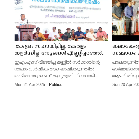
സജ്ജമായി; മന്ത്രി
മുഹമ്മദ് റിയാസ്
സന്ദർശിച്ചു
'കേന്ദ്രം സഹായിച്ചില്ല, കേരളം
കലാകേരളത
തളർന്നില്ല' നേട്ടങ്ങൾ എണ്ണിപ്പറഞ്ഞ്
സമ്മാനം; 
മുഖ്യമന്ത്രി; 'ഇഎംഎസ് മത്സരിച്ച്
മന്ദിരവും
ഇഎംഎസ് വിജയിച്ച മണ്ണിൽ സർക്കാരിൻ്റെ
പാലക്കുന്നിൽ
വിജയിച്ച മണ്ണിൽ സർക്കാരിൻ്റെ
പ്രൗഢിയ
നാലാം വാർഷികം ആഘോഷിക്കുന്നതിൽ
ഓർമ്മയ്ക്കായ
നാലാം വാർഷികം
അഭിമാനമുണ്ടെന്ന് മുഖ്യമന്ത്രി പിണറായി
ആംഫി തിയറ്റ
ആഘോഷിക്കുന്നതിൽ അഭിമാനം'
വിജയൻ പറഞ്ഞു. പ്രതിസന്ധികളിൽ തളരാതെ
കലാകാരന്മാര
Mon,21 Apr 2025
Politics
Sun,20 Apr 20
മുന്നോട്ട് പോയ സർക്കാരിൻ്റെ നേട്ടങ്ങൾ
ചടങ്ങിൽ പങ്ക
അദ്ദേഹം എണ്ണിപ്പറഞ്ഞു