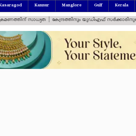
Kasaragod
Kannur
Manglore
Gulf
Kerala