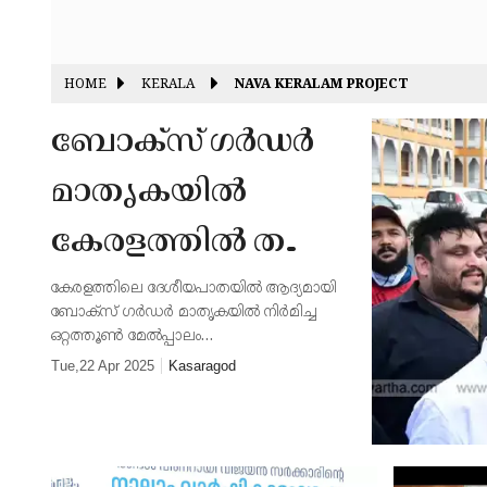
HOME
KERALA
NAVA KERALAM PROJECT
ബോക്‌സ്‌ ഗർഡർ
മാതൃകയിൽ
കേരളത്തിൽ തന്നെ
ദേശീയ പാതയിൽ
കേരളത്തിലെ ദേശീയപാതയിൽ ആദ്യമായി
ബോക്‌സ് ഗർഡർ മാതൃകയിൽ നിർമിച്ച
നിർമിച്ച ആദ്യ
ഒറ്റത്തൂൺ മേൽപ്പാലം
പ്രവർത്തനസജ്ജമായി.
Tue,22 Apr 2025
Kasaragod
ഒറ്റത്തൂൺ മേൽ
പാലം പ്രവർത്തന