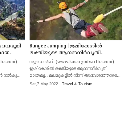
 ദേവഭൂമി
Bungee Jumping | ഋഷികേശില്‍
മായ
ഭക്തിയുടെ ആനന്ദനിര്‍വൃതി
നിരവധി
മാത്രമല്ല, മലമുകളില്‍ നിന്ന്
tha.com)
ന്യൂഡെല്‍ഹി: (www.kasargodvartha.com)
 ഭൂമി
ആവേശത്തോടെ താഴേക്ക്
ഋഷികേശില്‍ ഭക്തിയുടെ ആനന്ദനിര്‍വൃതി
കുതിക്കുകയും ചെയ്യാം
നല്‍കുന്ന
മാത്രമല്ല, മലമുകളില്‍ നിന്ന് ആവേശത്തോടെ
ാസ
താഴേക്ക് കുതിക്കുകയും ചെയ്യാം. 83 മീറ്റര്‍
Sat,7 May 2022
Travel & Tourism
ഉയരത്തില്‍ നിന്ന് ചാടുന്ന (Diving) ഏറ്റവും