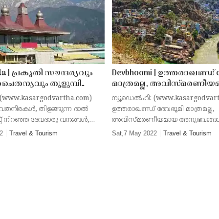
a | പ്രകൃതി സൗന്ദര്യവും
Devbhoomi | ഉത്തരാഖണ്ഡ്
ൈതന്യവും തുളുമ്പി
മാത്രമല്ല, അവിസ്മരണീയ
്ന ധര്‍മശാല
അനുഭവങ്ങള്‍ നല്‍കുന്ന 
: (www.kasargodvartha.com)
ന്യൂഡെല്‍ഹി: (www.kasargodvar
സാഹസികതകളുടെ വിലാസ
‍വതനിരകള്‍, തിളങ്ങുന്ന ദാല്‍
ഉത്തരാഖണ്ഡ് ദേവഭൂമി മാത്രമല്ല,
കൂടിയാണ്
്പ് നിറഞ്ഞ ദേവദാരു വനങ്ങള്‍,
അവിസ്മരണീയമായ അനുഭവങ്ങള്‍ 
ൈലാമയുടെ വസതി പ്രകൃതി
നിരവധി സാഹസികതകളുടെ വില
2
Travel & Tourism
Sat,7 May 2022
Travel & Tourism
 ആത്മീയ ചൈതന്യവും തുളുമ്പി
ഭൂമികൂടിയാണ്. ഉത്തരാഖണ്ഡിന്റെ
ഭൂപ്രകൃതിയെ മനോഹരമാക്കുന്ന
ഹിമാലയത്തില