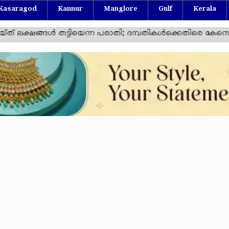
Kasaragod
Kannur
Manglore
Gulf
Kerala