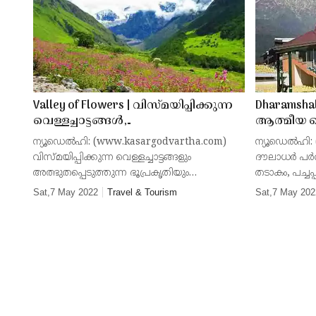
കാഴ്ചകള്‍ കാണാം
Valley of Flowers | വിസ്മയിപ്പിക്കുന്ന
Dharamshal
വെള്ളച്ചാട്ടങ്ങള്‍,
ആത്മീയ ച
അത്ഭുതപ്പെടുത്തുന്ന ഭൂപ്രകൃതി;
നില്‍ക്കുന
ന്യൂഡെല്‍ഹി: (www.kasargodvartha.com)
ന്യൂഡെല്‍ഹി
സ്വര്‍ഗം താണിറങ്ങി വന്ന
വിസ്മയിപ്പിക്കുന്ന വെള്ളച്ചാട്ടങ്ങളും
ദൗലാധര്‍ പര്
ഭൂപ്രദേശമാണ് ദേശീയ ഉദ്യാനമായ
അത്ഭുതപ്പെടുത്തുന്ന ഭൂപ്രകൃതിയും
തടാകം, പച്ചപ
പൂക്കളുടെ താഴ് വര
കണ്‍കുളിര്‍ക്കെ ആസ്വദിക്കാവുന്ന പച്ചപ്പ്
വിശുദ്ധ ദല
Sat,7 May 2022
Travel & Tourism
Sat,7 May 202
നിറഞ്ഞ പുല്‍മേടുകളും ബ്രഹ്‌മ കമലം
സൗന്ദര്യവും
പോലുള്ള അപൂര്‍വ
നില്‍ക്കു