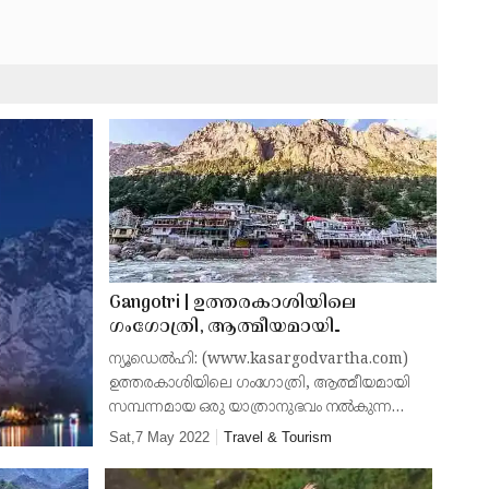
Gangotri | ഉത്തരകാശിയിലെ
ഗംഗോത്രി, ആത്മീയമായി
സമ്പന്നമായ ഒരു യാത്രാനുഭവം
ന്യൂഡെല്‍ഹി: (www.kasargodvartha.com)
നല്‍കുന്നു; ഒപ്പം ഹിമാലയത്തിന്റെ
ഉത്തരകാശിയിലെ ഗംഗോത്രി, ആത്മീയമായി
മടിത്തട്ടിലെ ട്രെകിംഗും
സമ്പന്നമായ ഒരു യാത്രാനുഭവം നല്‍കുന്ന
മണ്ണാണ്. നിരവധി പുണ്യസ്ഥലങ്ങളുള്ള
Sat,7 May 2022
Travel & Tourism
രാജ്യത്തെ ഏറ്റവും മികച്ച തീര്‍ഥാടന
കേന്ദ്രങ്ങളിലൊന്നാണി