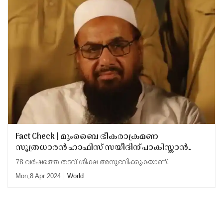
Fact Check | മുംബൈ ഭീകരാക്രമണ
സൂത്രധാരന്‍ ഹാഫിസ് സയീദിന് പാകിസ്താൻ
ജയിലിൽ വിഷം കൊടുത്തോ, ഐസിയുവിൽ
78 വർഷത്തെ തടവ് ശിക്ഷ അനുഭവിക്കുകയാണ്.
മരണത്തോട് മല്ലിടുകയാണോ? വൈറലായ
Mon,8 Apr 2024
World
പ്രചാരണത്തിന്റെ സത്യാവസ്ഥ അറിയാം