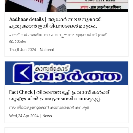
Aadhaar details | ആധാര്‍ സൗജന്യമായി
പുതുക്കാന്‍ ഇനി ദിവസങ്ങള്‍ മാത്രം;
പെട്ടെന്നാകട്ടെ
പത്ത് വര്‍ഷത്തിലേറെ കാലപ്പഴക്കം ഉള്ളവയ്ക്ക് ഇത്
ബാധകം
Thu,6 Jun 2024
National
Fact Check | തിരഞ്ഞെടുപ്പ്: പ്രവാസികൾക്ക്
യുഎഇയിൽ പ്രത്യേകമായി വോട്ടെടുപ്പ്
നടത്തുമോ? സാമൂഹ്യ മാധ്യമങ്ങളിൽ
നടപടിയെടുക്കുമെന്ന് കാസർകോട് കലക്ടർ
പ്രചരിക്കുന്ന സന്ദേശത്തിനെതിരെ മുന്നറിയിപ്പ്
Wed,24 Apr 2024
News