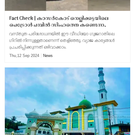
Updates
Assembly
Kerala
Polls
Local
Fact Check | കാസർകോട് നെല്ലിക്കട്ടയിലെ
Look
പെട്രോൾ പമ്പിൽ സിംഹത്തെ കണ്ടെന്ന
Body
Back
പ്രചാരണം വ്യാജം; വൈറലായ വീഡിയോയുടെ
വസ്തുത പരിശോധനയിൽ ഈ വീഡിയോ ഗുജറാതിലെ
സത്യമിതാണ്!
Election
2025
ഗിറിൽ നിന്നുള്ളതാണെന്ന് തെളിഞ്ഞു. വ്യാജ കാര്യങ്ങൾ
പ്രചരിപ്പിക്കുന്നത് ഒഴിവാക്കാം.
Thu,12 Sep 2024
News