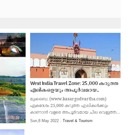
West India Travel Zone: 25,000 കറുത്ത
എലികളെയും അപൂര്‍വമായ
വെളുത്ത എലികളെയും
മുംബൈ: (www.kasargodvartha.com)
ആരാധിക്കുന്ന ഒരു ക്ഷേത്രം;
ഏകദേശം 25,000 കറുത്ത എലികള്‍ക്കും
സഞ്ചാരികൾക്ക് കൗതുകം പകരുന്ന
കാണാന്‍ വളരെ അപൂര്‍വമായ ചില വെളുത്ത
കര്‍ണി മാതാ ക്ഷേത്രത്തിലെ
എലികള്‍ക്കും പ്രസിദ്ധമായ ക്ഷേത്രമാണ്
Sun,8 May 2022
Travel & Tourism
വിശേഷങ്ങൾ അറിയാം
കര്‍ണിമാതാ. ഈ വിശുദ്ധ എലികൾ മുന്‍
ജന്മത്തില്‍ ദേപാവത് ചരണ്‍