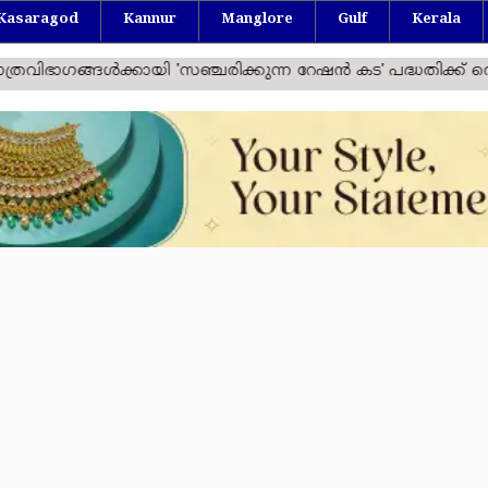
Kasaragod
Kannur
Manglore
Gulf
Kerala