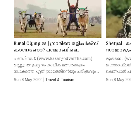
തടാകങ്ങളും;
ലോണാവാല
വിനോദ
സഞ്ചാരികളെ
Rural Olympics | ഗ്രാമീണ ഒളിംപിക്സ്
Shetpal |
കാണണോ? പഞ്ചാബിലെ
സാമ്രാജ്യ
ക്ഷണിക്കുന്നു
റായ്പൂരിലെ കിലയിലേക്ക് വരൂ
നാഗങ്ങള്‍ക
ചണ്ഡിഗഡ്: (www.kasargodvartha.com)
മുംബൈ: (ww
നാളിതുവര
മണ്ണും മനുഷ്യനും കായിക മത്സരങ്ങളും
മഹാരാഷ്ട്രയ
കടിച്ചിട്ടില്ല
ലോകത്തെ ഏത് ഗ്രാമത്തിന്റെയും ചരിത്രവും
ഷെത്പാല്‍ പ
പൈതൃകവും സംസ്‌കാരവുമായി
ഇവിടെ ഓരോ വ
Sun,8 May 2022
Travel & Tourism
Sun,8 May 20
കെട്ടുപിണഞ്ഞ് കിടക്കുന്നു. പഞ്ചാബിലെ കില
മൂര്‍ഖന്‍ പാമ
ഗ്രാമവും വ്യത്യസ്തമല്ല. പ
രാജ്യത്തെ എല