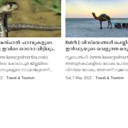
 ഷെത്പാല്‍-പാമ്പുകളുടെ
Kutch | വിസ്മയങ്ങള്‍ പെയ്തി
ം; ഇവിടെ ഓരോ വീട്ടിലും
ഇന്‍ഡ്യയുടെ വെളുത്ത മരു
്ക് വിശ്രമ സ്ഥലമുണ്ട്,
അത്ഭുതകഥകളിലെ ലോക
w.kasargodvartha.com)
ന്യൂഡെല്‍ഹി: (www.kasargodvar
െ ഗ്രാമത്തിലാരെയും ഇവ
പോലൊരു വിസ്മയ ലോകം
ിലെ ഷോലാപൂര്‍ ജില്ലയിലെ
അത്ഭുതകഥകളിലെ ലോകം പോല
അതാണ് കച്ച്
ാമ്പുകളുടെ സാമ്രാജ്യമാണ്.
വിസ്മയ ലോകം, അതാണ് ഗുജറാ
ീടിന്റെ മേല്‍ക്കൂരയിലും
മരുഭൂപ്രദേശമായ കച്ച്. ആമയുടെ
22
Travel & Tourism
Sat,7 May 2022
Travel & Tourism
്പുകള്‍ക്ക് വിശ്രമസ്ഥലമുണ്ട്.
ആകൃതിയുള്ള ഒരു ദ്വീപാണിത്. പാക
്ലാ പ
അതിര്‍ത്തിയോട് ചേര്‍ന്നുകിടക്കുന്