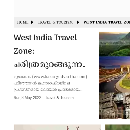
HOME
TRAVEL & TOURISM
WEST INDIA TRAVEL ZO
West India Travel
Zone:
ചരിത്രമുറങ്ങുന്ന
കോട്ടകളും
മുംബൈ: (www.kasargodvartha.com)
പടിഞ്ഞാറന്‍ മഹാരാഷ്ട്രയിലെ
ഗുഹകളും;
പ്രശസ്തമായ മലയോര പ്രദേശമായ
ലോണാവാലയില്‍ ആകര്‍ഷകമായ നിരവധി
Sun,8 May 2022
Travel & Tourism
മനോഹരമായ
സ്ഥലങ്ങളുണ്ട്. മനോഹരമായ കാഴ്ചകളുള്ള
മുന്‍നിര സ്ഥലങ്ങള്‍ മുതല്‍ പഴക്കമുള്ള
വെള്ളച്ചാട്ടങ്ങളും
കോട്ടകള്