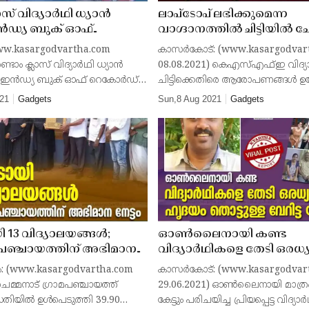
സ് വിദ്യാര്‍ഥി ധ്യാന്‍
ലാപ്ടോപ് ലഭിക്കുമെന്ന
് ഇന്‍ഡ്യ ബുക് ഓഫ്
വാഗ്ദാനത്തിൽ ചിട്ടിയിൽ 
; പ്രതിഭ തെളിയിച്ച
വെട്ടിലായി; കെഎസ്എഫ്ഇ വ
 (www.kasargodvartha.com
കാസർകോട്: (www.kasargodvar
കള്‍ക്ക് സെഞ്ച്വറി
ചിട്ടിക്കെതിരെ പരാതി
്ടാം ക്ലാസ് വിദ്യാര്‍ഥി ധ്യാന്‍
08.08.2021) കെഎസ്എഫ്ഇ വിദ്യാ
റെ അനുമോദനം
 ഇന്‍ഡ്യ ബുക് ഓഫ് റെകോര്‍ഡ്.
ചിട്ടിക്കെതിരെ ആരോപണങ്ങൾ ഉയര
എല്‍ പി സ്‌കൂളില്‍ രണ്ടാം
ലാപ്ടോപ് ലഭിക്കുമെന്ന വാഗ്ദാനത
21
Gadgets
Sun,8 Aug 2021
Gadgets
ിക്കുന്ന ധ്യാന്‍ കൃഷ്ണയെയാ
ചിട്ടിയിൽ ചേർന്നവർ വെട്ടിലായെന്
ആക്ഷേപം. 20,000 രൂപ അടച്ചു
 13 വിദ്യാലയങ്ങൾ;
ഓൺലൈനായി കണ്ട
് പഞ്ചായത്തിന് അഭിമാന
വിദ്യാർഥികളെ തേടി ഒരധ്
ഹൃദയം തൊട്ടുള്ള വേറിട്ട യ
: (www.kasargodvartha.com
കാസർകോട്: (www.kasargodvar
താണ്ടിയത് നൂറുകണക്കിന
ചെമ്മനാട് ഗ്രാമപഞ്ചായത്ത്
29.06.2021) ഓൺലൈനായി മാത്രം
കിലോമീറ്ററുകൾ
ധതിയിൽ ഉൾപെടുത്തി 39.90
കേട്ടും പരിചയിച്ച പ്രിയപ്പെട്ട വിദ്