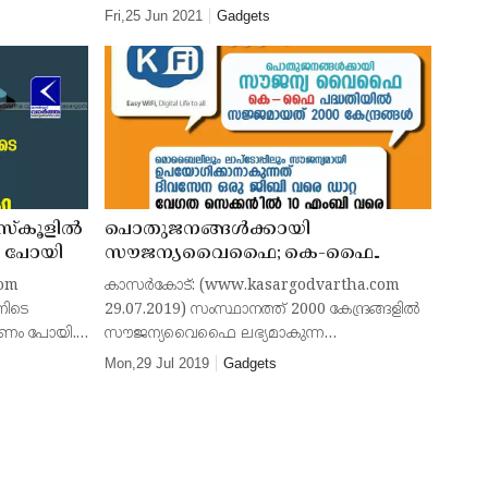
ി ഒരു
പട്ടികജാതി വിഭാഗത്തിലെ 20 വിദ്യാര്‍ഥികള്‍ക്ക്
Fri,25 Jun 2021
Gadgets
കേന്ദ്ര
ലാപ്‌ടോപ് വിതരണം ചെയ്തു. ചെയര്‍പേഴ്‌സണ്‍
കെ വി സ
 സ്‌കൂളില്‍
പൊതുജനങ്ങള്‍ക്കായി
ണം പോയി
സൗജന്യവൈഫൈ; കെ-ഫൈ
പദ്ധതിയില്‍ സജ്ജമായത് 2000
com
കാസര്‍കോട്: (www.kasargodvartha.com
കേന്ദ്രങ്ങള്‍, മൊബൈലിലും
ിനിടെ
29.07.2019) സംസ്ഥാനത്ത് 2000 കേന്ദ്രങ്ങളില്‍
ലാപ്‌ടോപ്പിലും സൗജന്യമായി
മോഷണം പോയി.
സൗജന്യവൈഫൈ ലഭ്യമാകുന്ന
ഉപയോഗിക്കാനാകുന്നത് ദിവസേന
 ചന്തേര
സംവിധാനമൊരുങ്ങുന്നു. കേരള സര്‍ക്കാരിന്റെ
Mon,29 Jul 2019
Gadgets
ഒരു ജിബി വരെ ഡാറ്റ, വേഗത
‍ ഗവ. ഹയര്‍
പദ്ധതിയായ കെ-ഫൈ പദ്ധതിയില്‍ 1887
സെക്കന്റില്‍ 10 എംബി വരെ
സൗജന്യ വൈഫൈ കേന്ദ്രങ്