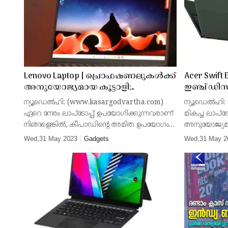
Lenovo Laptop | പ്രൊഫഷണലുകൾക്ക്
Acer Swift 
അനുയോജ്യമായ കൂട്ടാളി;
ഇഞ്ച് ഡിസ
സവിശേഷതകൾ ഏറെയുള്ള
പുതിയ ലാപ
ന്യൂഡെൽഹി: (www.kasargodvartha.com)
ന്യൂഡെൽഹി:
ലെനോവയുടെ മികച്ച ലാപ്‌ടോപ്പ്;
വിലയും 
ഏറെ നേരം ലാപ്‌ടോപ്പ് ഉപയോഗിക്കുന്നവരാണ്
മികച്ച ലാപ്ടോ
'തിങ്ക്പാഡ് എക്‌സ് 1 നാനോ'യുടെ
നിങ്ങളെങ്കിൽ, കീപാഡിന്റെ അമിത ഉപയോഗം
അനുയോജ്യമ
വിശേഷങ്ങൾ
മൂലം വിരലുകൾ വേദനിക്കുന്നുവെങ്കിൽ,
പുറത്തിറക്കി
Wed,31 May 2023
Gadgets
Wed,31 May 2
നിങ്ങൾക്ക് ഈ വേദന ഇനി സഹിക്കേണ്ടിവരില്ല.
Edge 16). ന
ലെനോവോ ഉപഭ
ബോഡിയുമായി