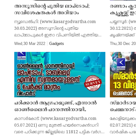
അസൂസിന്റെ പുതിയ ലാപ്‌ടോപ്;
രണ്ടാം ക്ലാ
സവിശേഷതകള്‍ അറിയാം
കൃഷ്ണയ്ക്ക
റെകോര്‍ഡ്
ന്യൂഡെല്‍ഹി: (www.kasargodvartha.com
പയ്യന്നൂര്‍:
വിദ്യാര്‍ഥി
30.03.2022) അസൂസിന്റെ പുതിയ
30.12.2021) രണ
ക്ലബിന്
ലാപ്‌ടോപുകള്‍ ഇതാ വിപണിയില്‍ എത്തിയ
കൃഷ്ണയ്ക്ക്
വാര്‍ത്ത അറിഞ്ഞുകാണുമല്ലോ. അസൂസിന്റെ
കണ്ടോത്ത് എ 
Wed,30 Mar 2022
Gadgets
Thu,30 Dec 20
വിവേബുക് 13 സ്ലേറ്റ് (Vivobook 13 Slate)
തരത്തില്‍ പഠ
എന്ന മോഡലുകളാണ് ഇപ്പ
പഠിക്കാൻ ആഗ്രഹമുണ്ട്, എന്നാൽ
സ്മാർടായി
ഓൺലൈൻ പഠനത്തിനായി
ചെമ്മനാട
ലാപ്ടോപ്, ടാബ്‍ലെറ്റ് എന്നിവ
നേട്ടം
കാസർകോട്: (www.kasargodvartha.com
കോളിയടുക്കം
സ്വന്തമായുള്ളത് 6 പേർക്ക് മാത്രം;
05.07.2021) ഒന്നു മുതൽ ഹയർസെകൻഡറി
02.07.2021) 
റിപോർട്
വരെ പഠിക്കുന്ന ജില്ലയിലെ 11812 പട്ടിക വർഗ
വാർഷിക പദ്