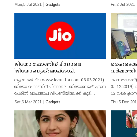
വിദ്യാർഥികളിൽ ഓൺലൈൻ പഠനത്തിനായി
ലക്ഷം രൂപ 
Mon,5 Jul 2021
Gadgets
Fri,2 Jul 2021
ലാപ്ടോപ്, ടാബ്‍ലെറ്റ് എന്നിവ സ്വന്തമായുള്ളത്
വിദ്യാലയങ്ങള
6 പേർക്കു മാ
പൂർത്തിയാ
ജിയോ ഫോണിന് പിന്നാലെ
ഹൈടെക്കാ
'ജിയോബുക്'; ലാപ്ടോപ്
വര്‍ഷത്ത
വിപണിയിലേക്ക് കൂടി
ഹയര്‍ സെക
ന്യൂഡെല്‍ഹി: (www.kvartha.com 06.03.2021)
കാസര്‍കോട്
കടക്കാനൊരുങ്ങി ജിയോ
75 ശതമാനവ
ജിയോ ഫോണിന് പിന്നാലെ 'ജിയോബുക്' എന്ന
05.12.2019) ഒ
വിദ്യാലയങ്
പേരില്‍ ലാപ്ടോപ് വിപണിയിലേക്ക് കൂടി
12 വരെ ക്ലാ
പൂര്‍ത്തീ
കടക്കാനൊരുങ്ങി റിയലന്‍സ് ജിയോ.
സ്‌കൂളുകള്‍
Sat,6 Mar 2021
Gadgets
Thu,5 Dec 201
ജനുവരിയി
അതേസമയം ജിയോബുക് എന്നാണ്
സ്‌കൂളുകളും 
വിപണിയിലെത്തുക എന്നതിനെ കുറി