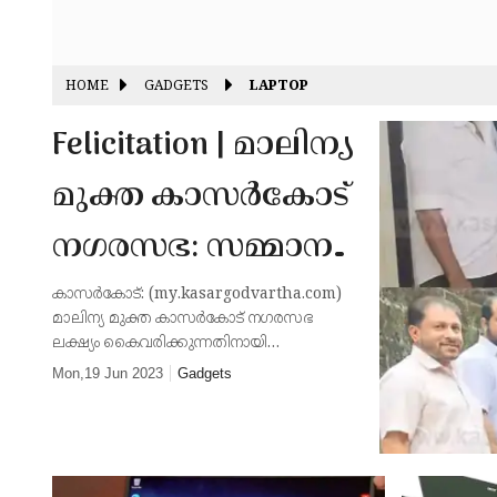
HOME
GADGETS
LAPTOP
Felicitation | മാലിന്യ
മുക്ത കാസർകോട്
നഗരസഭ: സമ്മാന
പദ്ധതിയിലെ
കാസർകോട്: (my.kasargodvartha.com)
മാലിന്യ മുക്ത കാസർകോട് നഗരസഭ
വിജയികളെ
ലക്ഷ്യം കൈവരിക്കുന്നതിനായി
ഖാസിലൈൻ വാർഡിൽ നിന്നും എല്ലാ
Mon,19 Jun 2023
Gadgets
അനുമോദിച്ചു
മാസവും ഹരിതകർമ സേനക്ക് കൃത്യമായി
അജൈവ മാലിന്യങ്ങൾ കൈമാറുന്ന
വീട്ടുകാരെ ഉൾപെടുത്ത