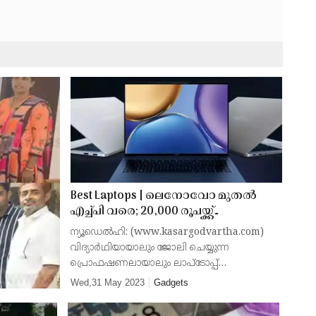
Best Laptops | ലെനോവോ മുതല്‍
എച്ച്പി വരെ; 20,000 രൂപയ്ക്ക്
താഴെയുള്ള മികച്ച ലാപ്ടോപ്പുകള്‍
ന്യൂഡെല്‍ഹി: (www.kasargodvartha.com)
വിദ്യാര്‍ഥിയായാലും ജോലി ചെയ്യുന്ന
പ്രൊഫഷണലായാലും ലാപ്ടോപ്പ്
അത്യാവശ്യമാണ്. വിലകൂടിയ ലാപ്ടോപ്പുകള്‍
Wed,31 May 2023
Gadgets
വാങ്ങാനുള്ള കഴിവ് എല്ലാവര്‍ക്കും ഉണ്ടാവില്ല
എന്നതും സത്യമാണ്.