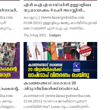
എന്‍ ഐ എ റെയ്ഡില്‍ ഉള്ളാളിലെ
ചേർന്നവർ
യുവാവടക്കം 4 പേര്‍ അറസ്റ്റില്‍;
ിദ്യാശ്രീ
ഹാര്‍ഡ് ഡിസ്‌ക് ഉള്‍പെടെയുള്ളവ
tha.com
മംഗളുറു: ( (www.kasargodvatha.com
പിടിച്ചെടുത്തതായി ഉദ്യോഗസ്ഥര്‍
ശ്രീ
05.08.2021) ഉള്ളാളിലും ജമ്മു കാശ്മീരിലുമായി
ുന്നു.
ഒരേ സമയത്ത് എൻ ഐ എ നടത്തിയ
്തിൽ
റെയ്‌ഡിൽ നാല് പേർ അറസ്റ്റിലായി. റിയൽ
Thu,5 Aug 2021
Gadgets
നാണ്
എസ്റ്റേറ്റ് വ്യാപാര രംഗത്ത് പ്രവർത്തിക്കുന്ന ബി
എം ബാശയുട
കാഞ്ഞങ്ങാട് നഗരസഭ 20
യാപകന്റെ
വിദ്യാര്‍ഥികള്‍ക്ക് ലാപ്‌ടോപ്
ാത്ര;
വിതരണം ചെയ്തു
tha.com
കാഞ്ഞങ്ങാട്: (www.kasargodvartha.com
്
 കണ്ടും
25.06.2021) നഗരസഭ ജനകീയാസൂത്രണ
യാർഥികളുടെ
പദ്ധതിയില്‍ ആറ് ലക്ഷം രൂപ വകയിരുത്തി