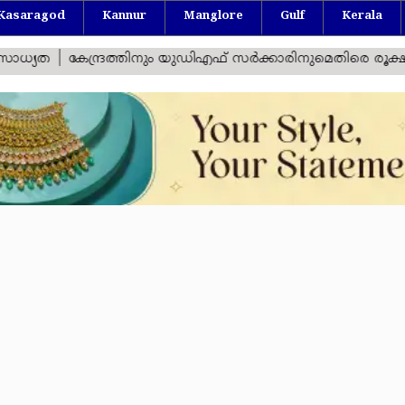
Kasaragod
Kannur
Manglore
Gulf
Kerala