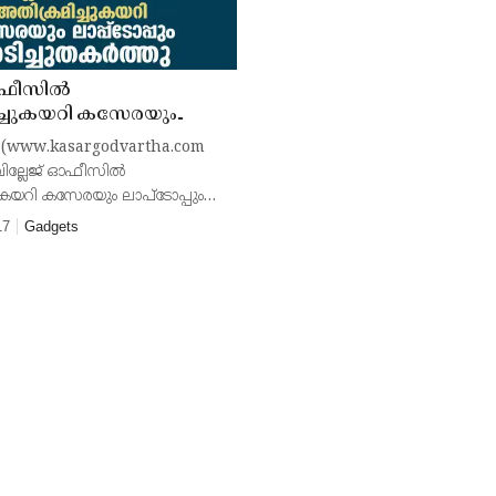
ഓഫീസില്‍
ച്ചുകയറി കസേരയും
ം അടിച്ചുതകര്‍ത്തു
 (www.kasargodvartha.com
വില്ലേജ് ഓഫീസില്‍
ുകയറി കസേരയും ലാപ്ടോപ്പും
‍ത്തു. ബുധനാഴ്ച
17
Gadgets
ണ് വില്ലേജ് ഓഫീസില്‍
യത്. സംഭവവുമായി ബന്ധപ്പെട്