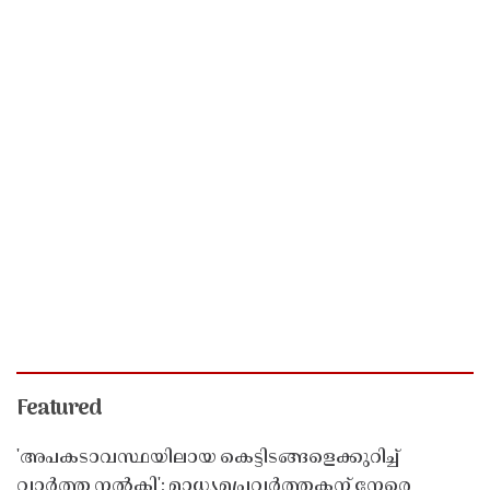
Featured
'അപകടാവസ്ഥയിലായ കെട്ടിടങ്ങളെക്കുറിച്ച്
വാർത്ത നൽകി'; മാധ്യമപ്രവർത്തകന് നേരെ