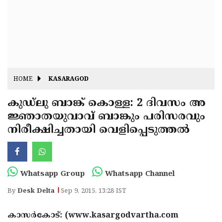
Fitr
May
Day
Eid
Al
Independence
Ad'ha
Day
Onam
HOME
KASARAGOD
J&K
State
കുഡ്‌ലു ബാങ്ക് കൊള്ള: 2 ദിവസം അ
Haryana
ജ്ഞാതയുവാവ് ബാങ്കും പരിസരവും
Assembly
State
Diwali
നിരീക്ഷിച്ചതായി വെളിപ്പെടുത്തല്‍
Elections
Assembly
Christmas
Elections
New-
Year
Republic
Whatsapp Group
Whatsapp Channel
Day
Budget
By
Desk Delta
Sep 9, 2015, 13:28 IST
Delhi
കാസര്‍കോട്: (www.kasargodvartha.com