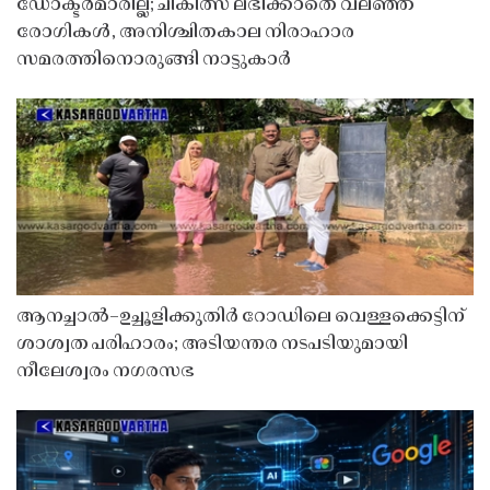
ഡോക്ടർമാരില്ല; ചികിത്സ ലഭിക്കാതെ വലഞ്ഞ്
രോഗികൾ, അനിശ്ചിതകാല നിരാഹാര
സമരത്തിനൊരുങ്ങി നാട്ടുകാർ
ആനച്ചാൽ–ഉച്ചൂളിക്കുതിർ റോഡിലെ വെള്ളക്കെട്ടിന്
ശാശ്വത പരിഹാരം; അടിയന്തര നടപടിയുമായി
നീലേശ്വരം നഗരസഭ