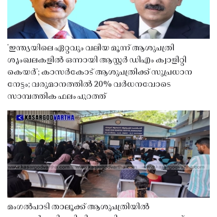
'ഇന്ത്യയിലെ ഏറ്റവും വലിയ മൂന്ന് ആശുപത്രി
ശൃംഖലകളിൽ ഒന്നായി ആസ്റ്റർ ഡിഎം ക്വാളിറ്റി
കെയർ'; കാസർകോട് ആശുപത്രിക്ക് സുപ്രധാന
നേട്ടം; വരുമാനത്തിൽ 20% വർധനവോടെ
സാമ്പത്തിക ഫലം പുറത്ത്
മംഗൽപാടി താലൂക്ക് ആശുപത്രിയിൽ