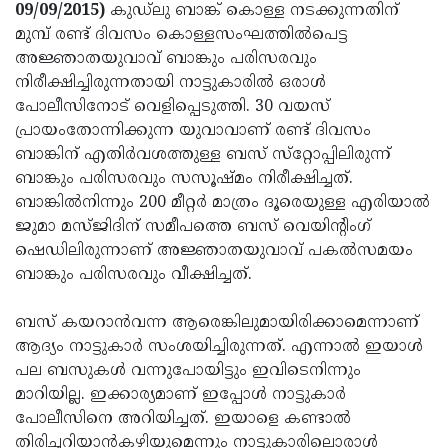
Election
Maha
09/09/2015)
കുഡ്‌ലു ബാങ്ക് കൊള്ള നടക്കുന്നതിന്
മുമ്പ് രണ്ട് ദിവസം കൊള്ളസംഘത്തില്‍പെട്ട
Shivarathri
International
അജ്ഞാതയുവാവ് ബാങ്കും പരിസരവും
Women's
Anti-
നിരീക്ഷിച്ചിരുന്നതായി നാട്ടുകാരില്‍ ഒരാള്‍
പോലീസിനോട് വെളിപ്പെടുത്തി. 30 വയസ്
Day
Drug
Attukal
പ്രായംതോന്നിക്കുന്ന യുവാവാണ് രണ്ട് ദിവസം
Campaign
Pongala
Holi
ബാങ്കിന് എതിര്‍വശത്തുള്ള ബസ് സ്‌റ്റോപ്പിലിരുന്ന്
ബാങ്കും പരിസരവും സസൂഷ്മം നിരീക്ഷിച്ചത്.
2025
2025
IPL
ബാങ്കില്‍നിന്നും 200 മീറ്റര്‍ മാത്രം ദൂരെയുള്ള എരിയാല്‍
2025
Eid
ജുമാ മസ്ജിദിന് സമീപത്തെ ബസ് വെയിന്റിംഗ്
ഷെഡിലിരുന്നാണ് അജ്ഞാതയുവാവ് പകല്‍സമയം
Al-
Waqf
ബാങ്കും പരിസരവും വീക്ഷിച്ചത്.
Fitr
Bill
Vishu
ബസ് കയറാന്‍വന്ന ആരെങ്കിലുമായിരിക്കാമെന്നാണ്
2025
Controversy
Festival
Good
ആദ്യം നാട്ടുകാര്‍ സംശയിച്ചിരുന്നത്. എന്നാല്‍ ഇയാള്‍
2025
Friday
Easter
പല ബസുകള്‍ വന്നുപോയിട്ടും ഇവിടെനിന്നും
മാറിയില്ല. ഇക്കാര്യമാണ് ഇപ്പോള്‍ നാട്ടുകാര്‍
Observance
Sunday
By-
പോലീസിനെ അറിയിച്ചത്. ഇയാളെ കണ്ടാല്‍
2025
2025
Election
Bihar
തിരിച്ചറിയാന്‍കഴിയുമെന്നും നാട്ടുകാരിലൊരാള്‍