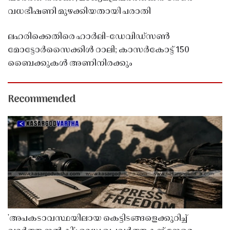
വധഭീഷണി മുഴക്കിയതായി പരാതി
ലഹരിക്കെതിരെ ഹാർലി-ഡേവിഡ്‌സൺ
മോട്ടോർസൈക്കിൾ റാലി; കാസർകോട്ട് 150
ബൈക്കുകൾ അണിനിരക്കും
Recommended
'അപകടാവസ്ഥയിലായ കെട്ടിടങ്ങളെക്കുറിച്ച്