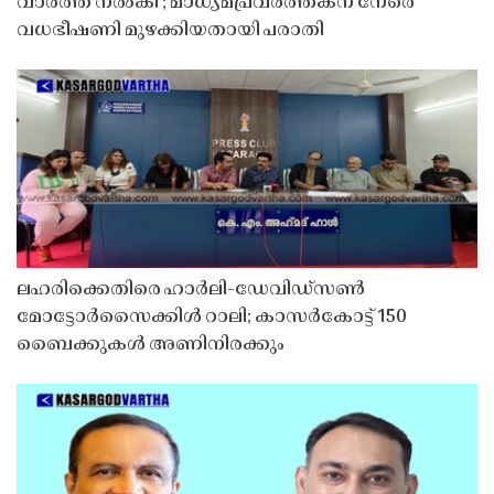
വാർത്ത നൽകി'; മാധ്യമപ്രവർത്തകന് നേരെ
വധഭീഷണി മുഴക്കിയതായി പരാതി
ലഹരിക്കെതിരെ ഹാർലി-ഡേവിഡ്‌സൺ
മോട്ടോർസൈക്കിൾ റാലി; കാസർകോട്ട് 150
ബൈക്കുകൾ അണിനിരക്കും