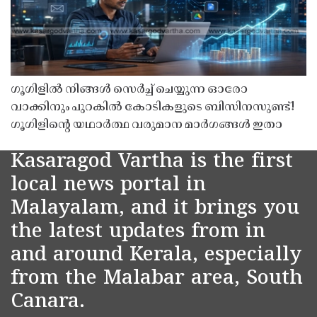
ഗൂഗിളിൽ നിങ്ങൾ സെർച്ച് ചെയ്യുന്ന ഓരോ
വാക്കിനും പുറകിൽ കോടികളുടെ ബിസിനസുണ്ട്!
ഗൂഗിളിന്റെ യഥാർത്ഥ വരുമാന മാർഗങ്ങൾ ഇതാ
Kasaragod Vartha is the first
local news portal in
Malayalam, and it brings you
the latest updates from in
and around Kerala, especially
from the Malabar area, South
Canara.