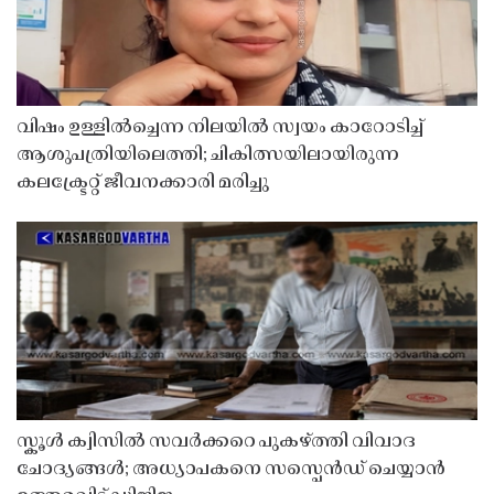
വിഷം ഉള്ളിൽച്ചെന്ന നിലയിൽ സ്വയം കാറോടിച്ച്
ആശുപത്രിയിലെത്തി; ചികിത്സയിലായിരുന്ന
കലക്ട്രേറ്റ് ജീവനക്കാരി മരിച്ചു
സ്കൂൾ ക്വിസിൽ സവർക്കറെ പുകഴ്ത്തി വിവാദ
ചോദ്യങ്ങൾ; അധ്യാപകനെ സസ്പെൻഡ് ചെയ്യാൻ