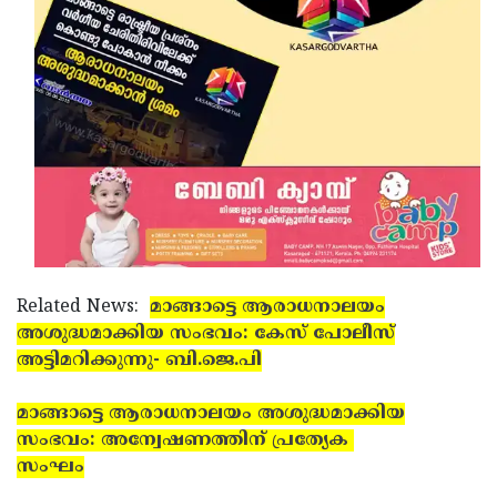
Related News:
മാങ്ങാട്ടെ ആരാധനാലയം
അശുദ്ധമാക്കിയ സംഭവം: കേസ് പോലീസ്
അട്ടിമറിക്കുന്നു- ബി.ജെ.പി
മാങ്ങാട്ടെ ആരാധനാലയം അശുദ്ധമാക്കിയ
സംഭവം: അന്വേഷണത്തിന് പ്രത്യേക
സംഘം