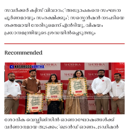
സവർക്കർ ക്വിസ് വിവാദം; ‘അധ്യാപകനെ സംഘടന
പൂർണമായും സംരക്ഷിക്കും’; സസ്പെൻഷൻ നടപടിയെ
ശക്തമായി നേരിടുമെന്ന് എൻടിയു, വിഷയം
പ്രധാനമന്ത്രിയുടെ ശ്രദ്ധയിൽപ്പെടുത്തും
Recommended
ശോഭിക വെഡ്ഡിങ്സിൽ ഓണാഘോഷങ്ങൾക്ക്
വർണാഭമായ തുടക്കം; 'ട്രെൻഡ് ഓണം, ട്രഡിഷൻ