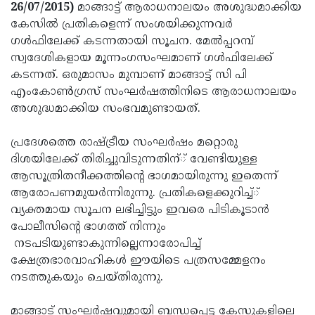
Election
Maha
26/07/2015)
മാങ്ങാട്ട് ആരാധനാലയം അശുദ്ധമാക്കിയ
കേസില്‍ പ്രതികളെന്ന് സംശയിക്കുന്നവര്‍
Shivarathri
International
ഗള്‍ഫിലേക്ക് കടന്നതായി സൂചന. മേല്‍പ്പറമ്പ്
Women's
Anti-
സ്വദേശികളായ മൂന്നംഗസംഘമാണ് ഗള്‍ഫിലേക്ക്
കടന്നത്. ഒരുമാസം മുമ്പാണ് മാങ്ങാട്ട് സി പി
Day
Drug
Attukal
എംകോണ്‍ഗ്രസ് സംഘര്‍ഷത്തിനിടെ ആരാധനാലയം
Campaign
Pongala
Holi
അശുദ്ധമാക്കിയ സംഭവമുണ്ടായത്.
2025
2025
IPL
പ്രദേശത്തെ രാഷ്ട്രീയ സംഘര്‍ഷം മറ്റൊരു
2025
Eid
ദിശയിലേക്ക് തിരിച്ചുവിടുന്നതിന്് വേണ്ടിയുള്ള
ആസൂത്രിതനീക്കത്തിന്റെ ഭാഗമായിരുന്നു ഇതെന്ന്
Al-
Waqf
ആരോപണമുയര്‍ന്നിരുന്നു. പ്രതികളെക്കുറിച്ച്്
Fitr
Bill
Vishu
വ്യക്തമായ സൂചന ലഭിച്ചിട്ടും ഇവരെ പിടികൂടാന്‍
പോലീസിന്റെ ഭാഗത്ത് നിന്നും
2025
Controversy
Festival
Good
നടപടിയുണ്ടാകുന്നില്ലെന്നാരോപിച്ച്
2025
Friday
Easter
ക്ഷേത്രഭാരവാഹികള്‍ ഈയിടെ പത്രസമ്മേളനം
നടത്തുകയും ചെയ്തിരുന്നു.
Observance
Sunday
By-
2025
2025
Election
Bihar
മാങ്ങാട് സംഘര്‍ഷവുമായി ബന്ധപ്പെട്ട കേസുകളിലെ