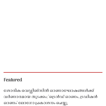
Featured
ശോഭിക വെഡ്ഡിങ്സിൽ ഓണാഘോഷങ്ങൾക്ക്
വർണാഭമായ തുടക്കം; 'ട്രെൻഡ് ഓണം, ട്രഡിഷൻ
ഓണം' ലോഗോ പ്രകാശനം ചെയ്തു