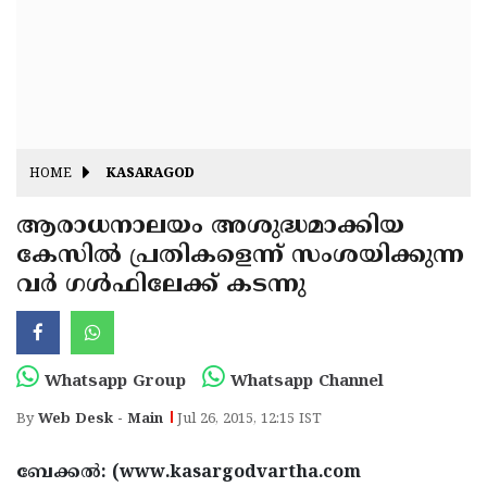
Fitr
May
Day
Eid
Al
Independence
Ad'ha
Day
Onam
HOME
KASARAGOD
J&K
State
ആരാധനാലയം അശുദ്ധമാക്കിയ
Haryana
കേസില്‍ പ്രതികളെന്ന് സംശയിക്കുന്ന
Assembly
State
Diwali
വര്‍ ഗള്‍ഫിലേക്ക് കടന്നു
Elections
Assembly
Christmas
Elections
New-
Year
Republic
Whatsapp Group
Whatsapp Channel
Day
Budget
By
Web Desk - Main
Jul 26, 2015, 12:15 IST
Delhi
ബേക്കല്‍: (www.kasargodvartha.com