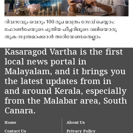
ദിവസവും വെറും 100 രൂപ മാത്രം സേവ് ചെയ്യാം;
ഫോൺപേയുടെ പുതിയ ഫീച്ചറിലൂടെ വലിയൊരു
തുക സ്വന്തമാക്കാൻ അറിയേണ്ടതെല്ലാം
Kasaragod Vartha is the first
local news portal in
Malayalam, and it brings you
the latest updates from in
and around Kerala, especially
from the Malabar area, South
Canara.
Home
About Us
Contact Us
Privacy Policy