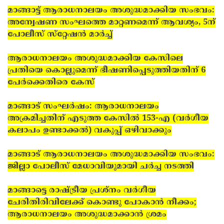
മാങ്ങാട്ട് ആരാധനാലയം അശുദ്ധമാക്കിയ സംഭവം:
അന്വേഷണ സംഘത്തെ മാറ്റണമെന്ന് ആവശ്യം, 5ന്
പോലീസ് സ്‌റ്റേഷന്‍ മാര്‍ച്ച്
ആരാധനാലയം അശുദ്ധമാക്കിയ കേസിലെ
പ്രതിയെ കൊല്ലുമെന്ന് ഭീഷണിപ്പെടുത്തിയതിന് 6
പേര്‍ക്കെതിരെ കേസ്
മാങ്ങാട് സംഘര്‍ഷം: ആരാധനാലയം
അക്രമിച്ചതിന് എടുത്ത കേസില്‍ 153-എ (വര്‍ഗീയ
കലാപം ഉണ്ടാക്കല്‍) വകുപ്പ് ഒഴിവാക്കും
മാങ്ങാട് ആരാധനാലയം അശുദ്ധമാക്കിയ സംഭവം:
ജില്ലാ പോലീസ് മേധാവിയുമായി ചര്‍ച്ച നടത്തി
മാങ്ങാട്ടെ രാഷ്ട്രീയ പ്രശ്‌നം വര്‍ഗീയ
ചേരിതിരിവിലേക്ക് കൊണ്ടു പോകാന്‍ നീക്കം;
ആരാധനാലയം അശുദ്ധമാക്കാന്‍ ശ്രമം