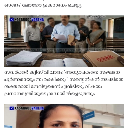
ഓണം' ലോഗോ പ്രകാശനം ചെയ്തു
സവർക്കർ ക്വിസ് വിവാദം; ‘അധ്യാപകനെ സംഘടന
പൂർണമായും സംരക്ഷിക്കും’; സസ്പെൻഷൻ നടപടിയെ
ശക്തമായി നേരിടുമെന്ന് എൻടിയു, വിഷയം
പ്രധാനമന്ത്രിയുടെ ശ്രദ്ധയിൽപ്പെടുത്തും