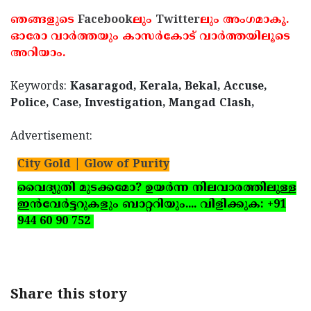
ഞങ്ങളുടെ
Facebook
ലും
Twitter
ലും അംഗമാകൂ.
ഓരോ വാര്‍ത്തയും കാസര്‍കോട് വാര്‍ത്തയിലൂടെ
അറിയാം.
Keywords:
Kasaragod, Kerala, Bekal, Accuse,
Police, Case, Investigation, Mangad Clash,
Advertisement:
City Gold | Glow of Purity
വൈദ്യുതി മുടക്കമോ? ഉയര്‍ന്ന നിലവാരത്തിലുള്ള
ഇന്‍വേര്‍ട്ടറുകളും ബാറ്ററിയും.... വിളിക്കുക: +91
944 60 90 752
Share this story