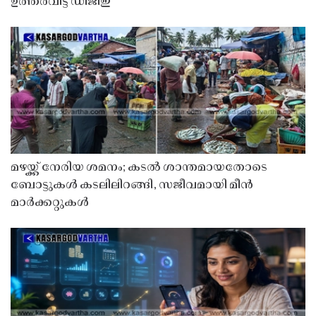
ഉത്തരവിട്ട് ഡിജിഇ
മഴയ്ക്ക് നേരിയ ശമനം; കടൽ ശാന്തമായതോടെ
ബോട്ടുകൾ കടലിലിറങ്ങി, സജീവമായി മീൻ
മാർക്കറ്റുകൾ