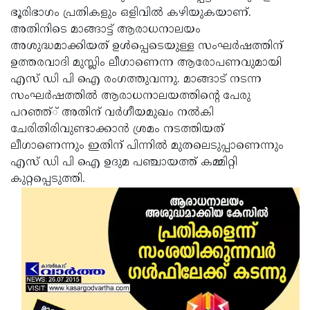
ഭൂരിഭാഗം പ്രതികളും ഒളിവില്‍ കഴിയുകയാണ്.
Updates
Assembly
Kerala
അതിനിടെ മാങ്ങാട്ട് ആരാധനാലയം
Polls
Local
Look
അശുദ്ധമാക്കിയത് ഉള്‍പ്പെടെയുള്ള സംഘര്‍ഷത്തിന്
ഉത്തരവാദി മുസ്ലിം ലീഗാണെന്ന ആരോപണവുമായി
Body
Back
എസ് ഡി പി ഐ രംഗത്തുവന്നു. മാങ്ങാട് നടന്ന
Election
2025
സംഘര്‍ഷത്തില്‍ ആരാധനാലയത്തിന്റെ പേരു
പറഞ്ഞ്് അതിന് വര്‍ഗീയമുഖം നല്‍കി
ചേരിതിരിവുണ്ടാക്കാന്‍ ശ്രമം നടത്തിയത്
ലീഗാണെന്നും ഇതിന് പിന്നില്‍ മുതലെടുപ്പാണെന്നും
എസ് ഡി പി ഐ ഉദുമ പഞ്ചായത്ത് കമ്മിറ്റി
കുറ്റപ്പെടുത്തി.