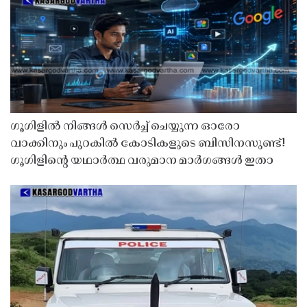
ഗൂഗിളിൽ നിങ്ങൾ സെർച്ച് ചെയ്യുന്ന ഓരോ
വാക്കിനും പുറകിൽ കോടികളുടെ ബിസിനസുണ്ട്!
ഗൂഗിളിന്റെ യഥാർത്ഥ വരുമാന മാർഗങ്ങൾ ഇതാ