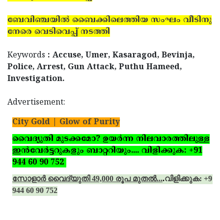
ബേവിഞ്ചയില്‍ ബൈക്കിലെത്തിയ സംഘം വീടിനു
നേരെ വെടിവെപ്പ്­ നടത്തി
Keywords
: Accuse, Umer, Kasaragod, Bevinja,
Police, Arrest, Gun Attack, Puthu Hameed,
Investigation.
Advertisement:
City Gold | Glow of Purity
വൈദ്യുതി മുടക്കമോ? ഉയര്‍ന്ന നിലവാരത്തിലുള്ള
ഇന്‍വേര്‍ട്ടറുകളും ബാറ്ററിയും.... വിളിക്കുക: +91
944 60 90 752
സോളാര്‍ വൈദ്യുതി 49,000 രൂപ മുതല്‍...
.
വിളിക്കുക: +91
944 60 90 752