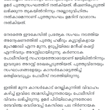
ഉമര്‍ പുത്തുസംഘത്തിന് നല്‍കിയത്. ഭീഷണിപ്പെടുത്തി
Updates
Assembly
Kerala
ലഭിക്കുന്ന തുകയില്‍നിന്നും നല്ലൊരുവിഹിതം
Polls
Local
Look
നല്‍കാമെന്നാണ് പുത്തുസംഘം ഉമറിന് വാഗ്ദാനം
നല്‍കിയത്.
Body
Back
Election
2025
നേരത്തെ ഈകേസില്‍ പ്രത്യേക സംഘം നടത്തിയ
അന്വേഷണത്തില്‍ പുത്തു ഹമീദും കൂട്ടാളികളായ
മുഹമ്മദലി എന്ന മുന്ന, ഉടുപ്പിയിലെ മനീഷ് ഷെട്ടി
എന്നിവരും അറസ്റ്റിലായിരുന്നു. കര്‍ണാടക
പോലീസിന്റെ സഹായത്തോടെയാണ് ജയിലില്‍നിന്നും
ഇവരുടെ അറസ്റ്റ് രേഖപ്പെടുത്തിയത്. പുത്തുവിനേയും
സംഘാംഗങ്ങളേയും കാസര്‍കോട്ടെത്തിച്ച്
തെളിവെടുപ്പും പോലീസ് നടത്തിയിരുന്നു.
ഇതില്‍ മുന്ന കാസര്‍കോട് നെല്ലികുന്നില്‍ വിവാഹം
കഴിച്ച് ഇവിടെ താമസിച്ചിരുന്നതായും പോലീസിന്
വിവരം ലഭിച്ചിരുന്നു. ഉമര്‍ പിടിയിലാകുന്നതോടെ
ബേവിഞ്ച വെടിവെപ്പ് കേസിലെ പല നിര്‍ണായക