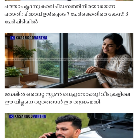
പത്താം ക്ലാസുകാരി പീഡനത്തിനിരയായെന്ന
പരാതി; പിതാവ് ഉൾപ്പെടെ 7 പേർക്കെതിരെ കേസ്; 3
പേർ പിടിയിൽ
ജനലിൽ ഒരൊറ്റ സ്പൂൺ വെച്ചുനോക്കൂ! വീടുകളിലെ
ഈ വില്ലനെ തുരത്താൻ ഈ തന്ത്രം മതി!