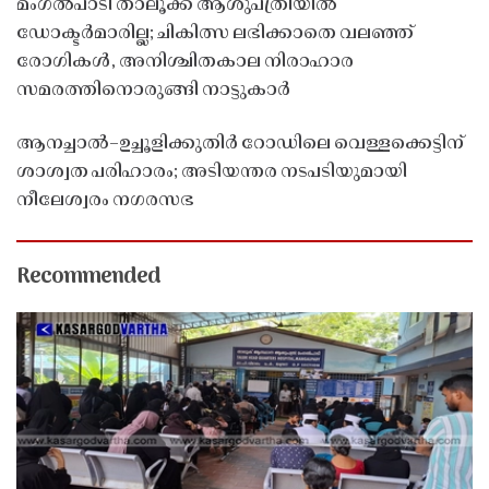
മംഗൽപാടി താലൂക്ക് ആശുപത്രിയിൽ
ഡോക്ടർമാരില്ല; ചികിത്സ ലഭിക്കാതെ വലഞ്ഞ്
രോഗികൾ, അനിശ്ചിതകാല നിരാഹാര
സമരത്തിനൊരുങ്ങി നാട്ടുകാർ
ആനച്ചാൽ–ഉച്ചൂളിക്കുതിർ റോഡിലെ വെള്ളക്കെട്ടിന്
ശാശ്വത പരിഹാരം; അടിയന്തര നടപടിയുമായി
നീലേശ്വരം നഗരസഭ
Recommended