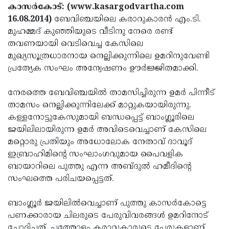
Election
Maha
കാസര്‍കോട്: (www.kasargodvartha.com
16.08.2014)
ബേവിഞ്ചയിലെ കരാറുകാരന്‍ എം.ടി.
Shivarathri
International
മുഹമ്മദ് കുഞ്ഞിയുടെ വീടിനു നേരെ രണ്ട്
Women's
Anti-
തവണയായി വെടിവെച്ച കേസിലെ
മുഖ്യസൂത്രധാരനായ നെല്ലിക്കുന്നിലെ ഉമറിനുവേണ്ടി
Day
Drug
Attukal
പ്രത്യേക സംഘം അന്വേഷണം ഊര്‍ജ്ജിതമാക്കി.
Campaign
Pongala
Holi
നേരത്തെ ബേവിഞ്ചയില്‍ താമസിച്ചിരുന്ന ഉമര്‍ പിന്നീട്
2025
2025
IPL
താമസം നെല്ലിക്കുന്നിലേക്ക് മാറ്റുകയായിരുന്നു.
2025
Eid
കള്ളനോട്ടുകേസുമായി ബന്ധപ്പെട്ട് ബാംഗ്ലൂരിലെ
ജയിലിലായിരുന്ന ഉമര്‍ അവിടെവെച്ചാണ് കേസിലെ
Al-
Waqf
മറ്റൊരു പ്രതിയും അധോലോക നേതാവ് ദാവൂദ്
Fitr
Bill
Vishu
ഇബ്രാഹിമിന്റെ സംഘാംഗവുമായ പൈവളിക
ബായാറിലെ പുത്തു എന്ന അബ്ദുല്‍ ഹമീദിന്റെ
2025
Controversy
Festival
Good
സംഘത്തെ പരിചയപ്പെട്ടത്.
2025
Friday
Easter
ബാംഗ്ലൂര്‍ ജയിലില്‍വെച്ചാണ് പുത്തു കാസര്‍കോട്ടെ
Observance
Sunday
By-
പണക്കാരായ ചിലരുടെ പേരുവിവരങ്ങള്‍ ഉമറിനോട്
2025
2025
Election
Bihar
ചോദിച്ചത്. പത്തോളം കരാറുകാരുടെ പേരുകളാണ്