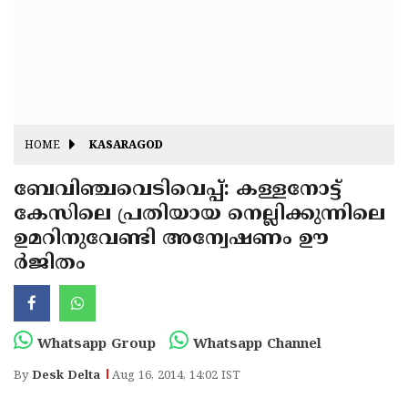
Fitr
May
Day
Eid
Al
Independence
Ad'ha
Day
Onam
HOME
KASARAGOD
J&K
State
ബേവിഞ്ചവെടിവെപ്പ്: കള്ളനോട്ട്
Haryana
കേസിലെ പ്രതിയായ നെല്ലിക്കുന്നിലെ
Assembly
State
Diwali
ഉമറിനുവേണ്ടി അന്വേഷണം ഊ
Elections
Assembly
Christmas
ര്‍ജിതം
Elections
New-
Year
Republic
Whatsapp Group
Whatsapp Channel
Day
Budget
By
Desk Delta
Aug 16, 2014, 14:02 IST
Delhi