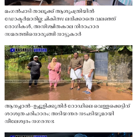
മംഗൽപാടി താലൂക്ക് ആശുപത്രിയിൽ
ഡോക്ടർമാരില്ല; ചികിത്സ ലഭിക്കാതെ വലഞ്ഞ്
രോഗികൾ, അനിശ്ചിതകാല നിരാഹാര
സമരത്തിനൊരുങ്ങി നാട്ടുകാർ
ആനച്ചാൽ–ഉച്ചൂളിക്കുതിർ റോഡിലെ വെള്ളക്കെട്ടിന്
ശാശ്വത പരിഹാരം; അടിയന്തര നടപടിയുമായി
നീലേശ്വരം നഗരസഭ