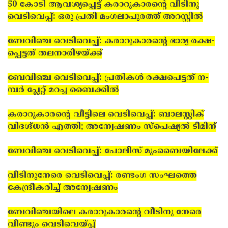
50 കോടി ആവശ്യപ്പെട്ട് കരാറുകാരന്റെ വീടിനു
വെടിവെപ്പ്: ഒരു പ്രതി മംഗലാപുരത്ത് അറസ്റ്റില്‍
ബേ­വി­ഞ്ച വെ­ടി­വെപ്പ്: ക­രാ­റു­കാര­ന്റെ ഭാ­ര്യ ര­ക്ഷ­
പ്പെ­ട്ട­ത് ത­ല­നാ­രിഴ­യ്ക്ക്
ബേ­വി­ഞ്ച വെ­ടി­വെ­പ്പ്: പ്ര­തി­കള്‍ ര­ക്ഷ­പെട്ട­ത് ന­
മ്പര്‍ പ്ലേ­റ്റ് മ­റച്ച ബൈ­ക്കില്‍
കരാറുകാരന്റെ വീട്ടിലെ വെടിവെപ്പ്: ബാലസ്റ്റിക്
വിദഗ്ദ്ധന്‍ എത്തി; അന്വേഷണം സ്‌പെഷ്യല്‍ ടീമിന്
ബേവിഞ്ച വെടിവെപ്പ്: പോലീസ് മുംബൈയിലേക്ക്
വീടിനുനേരെ വെടിവെപ്പ്: രണ്ടംഗ സംഘത്തെ
കേന്ദ്രീകരിച്ച് അന്വേഷണം
ബേ­വി­ഞ്ച­യിലെ കരാറുകാരന്റെ വീടിനു നേരെ
വീണ്ടും വെ­ടിവെയ്പ്പ്