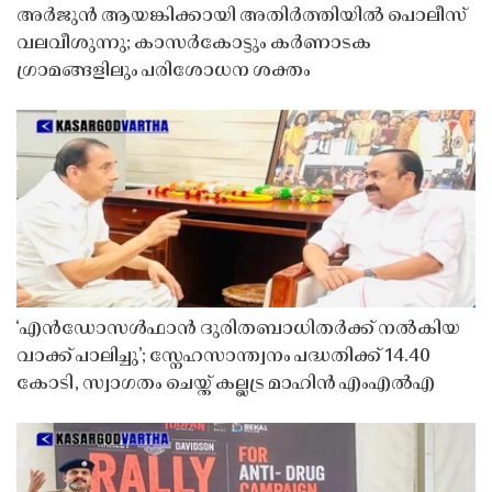
അർജുൻ ആയങ്കിക്കായി അതിർത്തിയിൽ പൊലീസ്
വലവീശുന്നു; കാസർകോട്ടും കർണാടക
ഗ്രാമങ്ങളിലും പരിശോധന ശക്തം
‘എൻഡോസൾഫാൻ ദുരിതബാധിതർക്ക് നൽകിയ
വാക്ക് പാലിച്ചു’; സ്നേഹസാന്ത്വനം പദ്ധതിക്ക് 14.40
കോടി, സ്വാഗതം ചെയ്ത് കല്ലട്ര മാഹിൻ എംഎൽഎ