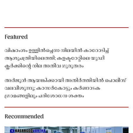
Featured
വിഷാംശം ഉള്ളിൽച്ചെന്ന നിലയിൽ കാറോടിച്ച്
ആശുപത്രിയിലെത്തി; കളക്ടറേറ്റിലെ യുഡി
ക്ലർക്കിൻ്റെ നില അതീവ ഗുരുതരം
അർജുൻ ആയങ്കിക്കായി അതിർത്തിയിൽ പൊലീസ്
വലവീശുന്നു; കാസർകോട്ടും കർണാടക
ഗ്രാമങ്ങളിലും പരിശോധന ശക്തം
Recommended