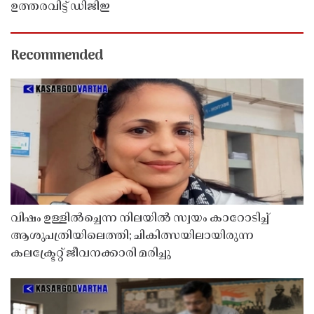
ഉത്തരവിട്ട് ഡിജിഇ
Recommended
വിഷം ഉള്ളിൽച്ചെന്ന നിലയിൽ സ്വയം കാറോടിച്ച്
ആശുപത്രിയിലെത്തി; ചികിത്സയിലായിരുന്ന
കലക്ട്രേറ്റ് ജീവനക്കാരി മരിച്ചു