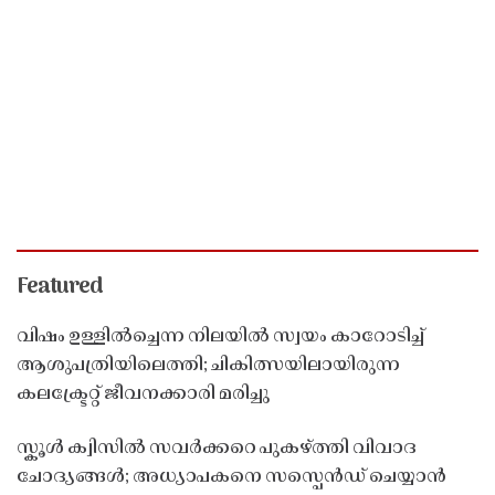
Featured
വിഷം ഉള്ളിൽച്ചെന്ന നിലയിൽ സ്വയം കാറോടിച്ച്
ആശുപത്രിയിലെത്തി; ചികിത്സയിലായിരുന്ന
കലക്ട്രേറ്റ് ജീവനക്കാരി മരിച്ചു
സ്കൂൾ ക്വിസിൽ സവർക്കറെ പുകഴ്ത്തി വിവാദ
ചോദ്യങ്ങൾ; അധ്യാപകനെ സസ്പെൻഡ് ചെയ്യാൻ