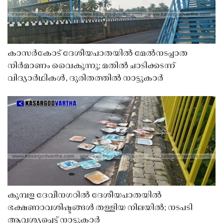
കാസർകോട് ദേശീയപാതയിൽ മേൽനടപ്പാത
നിർമാണം വൈകുന്നു; മതിൽ ചാടിക്കടന്ന്
വിദ്യാർഥികൾ, ദുരിതത്തിൽ നാട്ടുകാർ
കുമ്പള ദേവീനഗറിൽ ദേശീയപാതയിൽ
ഭക്ഷണാവശിഷ്ടങ്ങൾ തള്ളിയ നിലയിൽ; നടപടി
ആവശ്യപ്പെട്ട് നാട്ടുകാർ