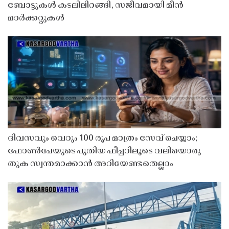
ബോട്ടുകൾ കടലിലിറങ്ങി, സജീവമായി മീൻ
മാർക്കറ്റുകൾ
ദിവസവും വെറും 100 രൂപ മാത്രം സേവ് ചെയ്യാം;
ഫോൺപേയുടെ പുതിയ ഫീച്ചറിലൂടെ വലിയൊരു
തുക സ്വന്തമാക്കാൻ അറിയേണ്ടതെല്ലാം