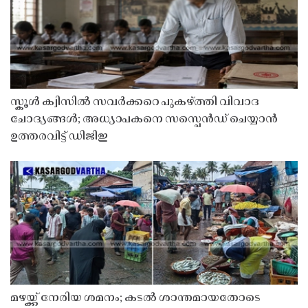
സ്കൂൾ ക്വിസിൽ സവർക്കറെ പുകഴ്ത്തി വിവാദ
ചോദ്യങ്ങൾ; അധ്യാപകനെ സസ്പെൻഡ് ചെയ്യാൻ
ഉത്തരവിട്ട് ഡിജിഇ
മഴയ്ക്ക് നേരിയ ശമനം; കടൽ ശാന്തമായതോടെ