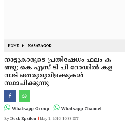
Fitr
May
Day
Eid
Al
Independence
Ad'ha
Day
Onam
HOME
KASARAGOD
J&K
State
നാട്ടുകാരുടെ പ്രതിഷേധം ഫലം ക
Haryana
ണ്ടു; കെ എസ് ടി പി റോഡില്‍ കള
Assembly
State
Diwali
നാട് തെരുവുവിളക്കുകള്‍
Elections
Assembly
Christmas
സ്ഥാപിക്കുന്നു
Elections
New-
Year
Republic
Whatsapp Group
Whatsapp Channel
Day
Budget
By
Desk Epsilon
May 1, 2016, 10:33 IST
Delhi