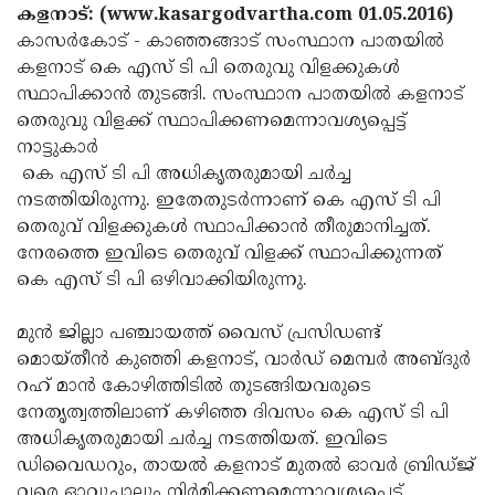
Election
Maha
കളനാട്: (www.kasargodvartha.com 01.05.2016)
കാസര്‍കോട് - കാഞ്ഞങ്ങാട് സംസ്ഥാന പാതയില്‍
Shivarathri
International
കളനാട് കെ എസ് ടി പി തെരുവു വിളക്കുകള്‍
Women's
Anti-
സ്ഥാപിക്കാന്‍ തുടങ്ങി. സംസ്ഥാന പാതയില്‍ കളനാട്
തെരുവു വിളക്ക് സ്ഥാപിക്കണമെന്നാവശ്യപ്പെട്ട്
Day
Drug
Attukal
നാട്ടുകാര്‍
Campaign
Pongala
Holi
കെ എസ് ടി പി അധികൃതരുമായി ചര്‍ച്ച
നടത്തിയിരുന്നു. ഇതേതുടര്‍ന്നാണ് കെ എസ് ടി പി
2025
2025
IPL
തെരുവ് വിളക്കുകള്‍ സ്ഥാപിക്കാന്‍ തീരുമാനിച്ചത്.
2025
Eid
നേരത്തെ ഇവിടെ തെരുവ് വിളക്ക് സ്ഥാപിക്കുന്നത്
കെ എസ് ടി പി ഒഴിവാക്കിയിരുന്നു.
Al-
Waqf
Fitr
Bill
Vishu
മുന്‍ ജില്ലാ പഞ്ചായത്ത് വൈസ് പ്രസിഡണ്ട്
മൊയ്തീന്‍ കുഞ്ഞി കളനാട്, വാര്‍ഡ് മെമ്പര്‍ അബ്ദുര്‍
2025
Controversy
Festival
Good
റഹ് മാന്‍ കോഴിത്തിടില്‍ തുടങ്ങിയവരുടെ
2025
Friday
Easter
നേതൃത്വത്തിലാണ് കഴിഞ്ഞ ദിവസം കെ എസ് ടി പി
അധികൃതരുമായി ചര്‍ച്ച നടത്തിയത്. ഇവിടെ
Observance
Sunday
By-
ഡിവൈഡറും, തായല്‍ കളനാട് മുതല്‍ ഓവര്‍ ബ്രിഡ്ജ്
2025
2025
Election
Bihar
വരെ ഓവുചാലും നിര്‍മിക്കണമെന്നാവശ്യപ്പെട്ട്