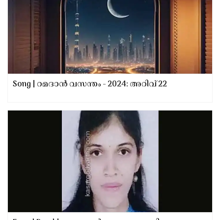
Song | റമദാന്‍ വസന്തം - 2024: അറിവ് 22