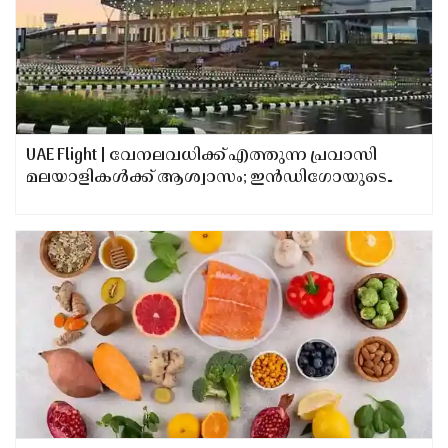
UAE Flight | വേനലവധിക്ക് എത്തുന്ന പ്രവാസി
മലയാളികള്‍ക്ക് ആശ്വാസം; ഇന്‍ഡിഗോയുടെ
അബൂദബി - കണ്ണൂര്‍ സര്‍വീസ് മേയ് 9 മുതല്‍
തുടങ്ങും