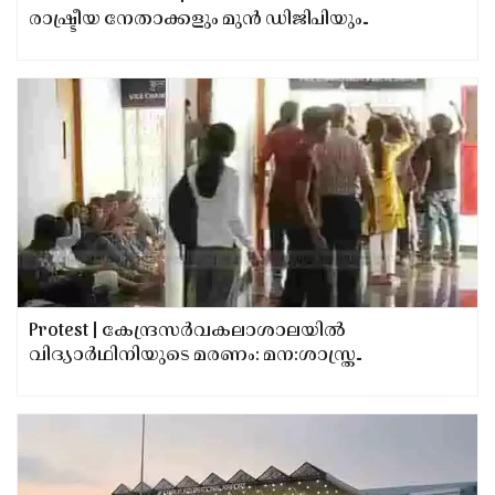
രാഷ്ട്രീയ നേതാക്കളും മുന്‍ ഡിജിപിയും
കഥയറിയാതെ ആട്ടം കാണുകയാണെന്ന്
സ്‌പെഷ്യല്‍ പബ്ലിക് പ്രോസിക്യൂടര്‍;
കേസന്വേഷണത്തിലും പ്രോസിക്യൂഷന്‍
വാദത്തിലും തൃപ്തരെന്ന് ആക്ഷന്‍ കമിറ്റി
ഭാരവാഹികള്‍
Protest | കേന്ദ്രസര്‍വകലാശാലയിൽ
വിദ്യാർഥിനിയുടെ മരണം: മന:ശാസ്ത്ര
വിദഗ്ധനെ നിയമിക്കാത്തതില്‍
പ്രതിഷേധവുമായി എസ്എഫ്‌ഐ; വൈസ്
ചാന്‍സിലറെ ഉപരോധിച്ചു