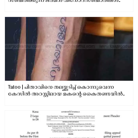
സഞ്ചരിക്കുന്ന ജർമൻ വിനോദസഞ്ചാരികൾ
ബേക്കലിൻ്റെ സൗന്ദര്യത്തിൽ മയങ്ങി
Tatoo | പിതാവിനെ തലയ്ക്കടിച്ച് കൊന്നുവെന്ന
കേസിൽ അറസ്റ്റിലായ മകൻ്റെ കൈതണ്ടയിൽ
പച്ചകുത്തിയ വാചകം കണ്ട് പൊലീസ് ഞെട്ടി