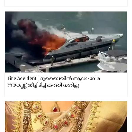
വിസയും! 8 കാര്യങ്ങൾ ഒരു കുടക്കീഴിൽ; പുതിയ
ഈ സേവനത്തെ അറിയാം; എങ്ങനെ
ഉപയോഗിക്കാമെന്നും ഇതാ
Fire Accident | ദുബൈയില്‍ ആഢംബര
നൗകയ്ക്ക് തീപ്പിടിച്ച് കത്തി നശിച്ചു