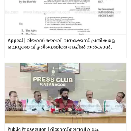
Appeal | റിയാസ് മൗലവി വധക്കേസ്: പ്രതികളെ
വെറുതെ വിട്ടതിനെതിരെ അപീൽ നൽകാൻ
അനുമതി നൽകി സർകാർ ഉത്തരവിറക്കി
Public Prosecutor | റിയാസ് മൗലവി വധം: