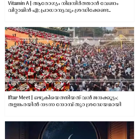
Vitamin A | ആരോഗ്യം നിലനിർത്താൻ വേണം
വിറ്റാമിൻ എ; പ്രാധാന്യവും ശ്രദ്ധിക്കേണ്ട
കാര്യങ്ങളും അറിയാം
Iftar Meet | ഒഴുകിയെത്തിയത് വൻ ജനക്കൂട്ടം;
തളങ്കരയിൽ നടന്ന നോമ്പ് തുറ ശ്രദ്ധേയമായി