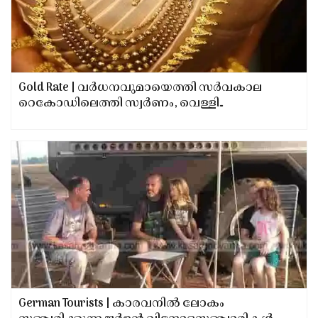
Gold Rate | വര്‍ധനവുമായെത്തി സര്‍വകാല
റെകോഡിലെത്തി സ്വര്‍ണം, വെള്ളി
നിരക്കുകള്‍; ഏപ്രില്‍ ആദ്യവാരം സ്വര്‍ണവില
പവന് വര്‍ധിച്ചത് 1280 രൂപ
German Tourists | കാരവനിൽ ലോകം