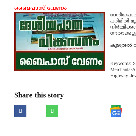
വ്യാപാരികള്‍ കോടതിയിലേക്ക്
കാസര്‍കോട്: ദേശീയ പാത വികസനവുമായി ബന്ധപ്പെട്ട
നടപടിക്കൊരുങ്ങുന്നു. തദ്ദേശ സ്വയംഭരണ സ്ഥാപന
സംഘടനകളുമായോ ആലോചിക്കാതെയാണ് സര്‍ക്കാര്
കൂടുതല്‍ വായിക്കുക
ബൈപാസ് വേണം
ദേശീയപാത 
പരിമിതി മൂ
നിര്‍മ്മ
നേതാക്കളും