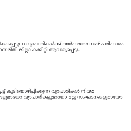
ട്ട് നിരവധി കെട്ടിടങ്ങളെയും ആരാധനാലയങ്ങളെയും
ൃതമാകുകയും ചെയ്യുന്ന സാഹചര്യത്തില്‍ ബൈപാസിന്
്കപ്പെടുന്ന വ്യാപാരികള്‍ക്ക് അര്‍ഹമായ
യി ഏകോപനസമിതി ജില്ലാ കമ്മിറ്റി ആവശ്യപ്പെട്ടു...