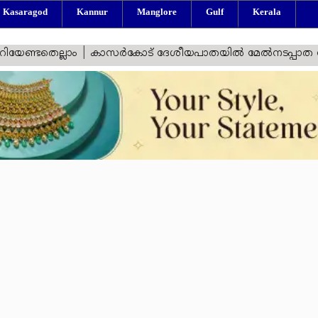
Kasaragod
Kannur
Manglore
Gulf
Keral