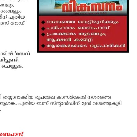
ലൂടെ
െടുന്നതും
 മറ്റും
വഴി
ല്‍
 സാഹചര്യവും
.
്കില്‍
'സേവ് കാസര്‍കോട് ടൗണ്‍' എന്ന പേരില്‍
ര്യമുള്ളവര്‍ ഇവിടെ ക്ലിക്ക് ചെയ്യുക.
യി തയ്യാറാക്കിയ രൂപരേഖ കാസര്‍കോട് നഗരത്തെ
ും ആശങ്ക. പുതിയ ബസ് സ്ന്റാന്‍ഡിന് മുന്‍
 ഒറ്റപ്പെടും...