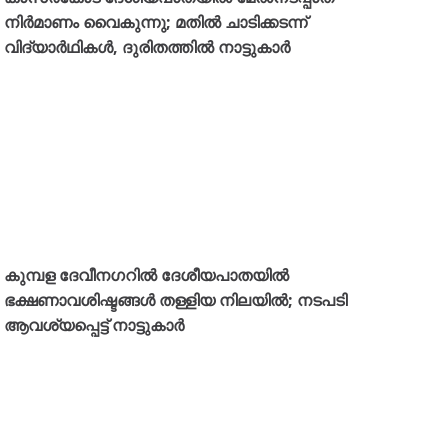
കാസർകോട് ദേശീയപാതയിൽ മേൽനടപ്പാത
നിർമാണം വൈകുന്നു; മതിൽ ചാടിക്കടന്ന്
വിദ്യാർഥികൾ, ദുരിതത്തിൽ നാട്ടുകാർ
കുമ്പള ദേവീനഗറിൽ ദേശീയപാതയിൽ
ഭക്ഷണാവശിഷ്ടങ്ങൾ തള്ളിയ നിലയിൽ; നടപടി
ആവശ്യപ്പെട്ട് നാട്ടുകാർ