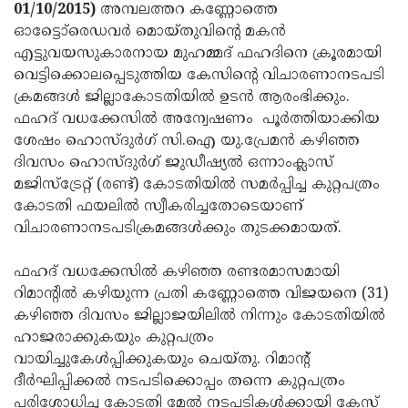
Election
Maha
01/10/2015)
അമ്പലത്തറ കണ്ണോത്തെ
ഓട്ടോെ്രെഡവര്‍ മൊയ്തുവിന്റെ മകന്‍
Shivarathri
International
എട്ടുവയസുകാരനായ മുഹമ്മദ് ഫഹദിനെ ക്രൂരമായി
Women's
Anti-
വെട്ടിക്കൊലപ്പെടുത്തിയ കേസിന്റെ വിചാരണാനടപടി
ക്രമങ്ങള്‍ ജില്ലാകോടതിയില്‍ ഉടന്‍ ആരംഭിക്കും.
Day
Drug
Attukal
ഫഹദ് വധക്കേസില്‍ അന്വേഷണം പൂര്‍ത്തിയാക്കിയ
Campaign
Pongala
Holi
ശേഷം ഹൊസ്ദുര്‍ഗ് സി.ഐ യു.പ്രേമന്‍ കഴിഞ്ഞ
ദിവസം ഹൊസ്ദുര്‍ഗ് ജുഡീഷ്യല്‍ ഒന്നാംക്ലാസ്
2025
2025
IPL
മജിസ്‌ട്രേറ്റ് (രണ്ട്) കോടതിയില്‍ സമര്‍പ്പിച്ച കുറ്റപത്രം
2025
Eid
കോടതി ഫയലില്‍ സ്വീകരിച്ചതോടെയാണ്
വിചാരണാനടപടിക്രമങ്ങള്‍ക്കും തുടക്കമായത്.
Al-
Waqf
Fitr
Bill
Vishu
ഫഹദ് വധക്കേസില്‍ കഴിഞ്ഞ രണ്ടരമാസമായി
റിമാന്റില്‍ കഴിയുന്ന പ്രതി കണ്ണോത്തെ വിജയനെ (31)
2025
Controversy
Festival
Good
കഴിഞ്ഞ ദിവസം ജില്ലാജയിലില്‍ നിന്നും കോടതിയില്‍
2025
Friday
Easter
ഹാജരാക്കുകയും കുറ്റപത്രം
വായിച്ചുകേള്‍പ്പിക്കുകയും ചെയ്തു. റിമാന്റ്
Observance
Sunday
By-
ദീര്‍ഘിപ്പിക്കല്‍ നടപടിക്കൊപ്പം തന്നെ കുറ്റപത്രം
2025
2025
Election
Bihar
പരിശോധിച്ച കോടതി മേല്‍ നടപടികള്‍ക്കായി കേസ്