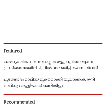
Featured
ഔദ്യോഗിക വാഹനം ജപ്തി ചെയ്തു; ദുരിതാശ്വാസ
പ്രവർത്തനത്തിന് ടിപ്പറിൽ സഞ്ചരിച്ച് തഹസിൽദാർ
പുഴയോരം മാലിന്യമുക്തമാക്കി യുവാക്കൾ; ഇനി
മാലിന്യം തള്ളിയാൽ പണികിട്ടും
Recommended