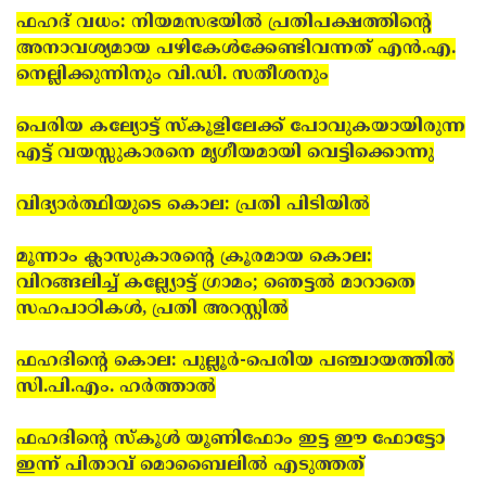
ഫഹദ് വധം: നിയമസഭയില്‍ പ്രതിപക്ഷത്തിന്റെ
അനാവശ്യമായ പഴികേള്‍ക്കേണ്ടിവന്നത് എന്‍.എ.
നെല്ലിക്കുന്നിനും വി.ഡി. സതീശനും
പെരിയ കല്യോട്ട് സ്‌കൂളിലേക്ക് പോവുകയായിരുന്ന
എട്ട് വയസ്സുകാരനെ മൃഗീയമായി വെട്ടിക്കൊന്നു
വിദ്യാര്‍ത്ഥിയുടെ കൊല: പ്രതി പിടിയില്‍
മൂന്നാം ക്ലാസുകാരന്റെ ക്രൂരമായ കൊല:
വിറങ്ങലിച്ച് കല്ല്യോട്ട് ഗ്രാമം; ഞെട്ടല്‍ മാറാതെ
സഹപാഠികള്‍, പ്രതി അറസ്റ്റില്‍
ഫഹദിന്റെ കൊല: പുല്ലൂര്‍-പെരിയ പഞ്ചായത്തില്‍
സി.പി.എം. ഹര്‍ത്താല്‍
ഫഹദിന്റെ സ്‌കൂള്‍ യൂണിഫോം ഇട്ട ഈ ഫോട്ടോ
ഇന്ന് പിതാവ് മൊബൈലില്‍ എടുത്തത്