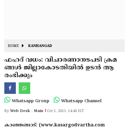
Fitr
May
Day
Eid
Al
Independence
Ad'ha
Day
Onam
HOME
KANHANGAD
J&K
State
ഫഹദ് വധം: വിചാരണാനടപടി ക്രമ
Haryana
ങ്ങള്‍ ജില്ലാകോടതിയില്‍ ഉടന്‍ ആ
Assembly
State
Diwali
രംഭിക്കും
Elections
Assembly
Christmas
Elections
New-
Year
Republic
Whatsapp Group
Whatsapp Channel
Day
Budget
By
Web Desk - Main
Oct 1, 2015, 14:40 IST
Delhi
കാഞ്ഞങ്ങാട്: (www.kasargodvartha.com