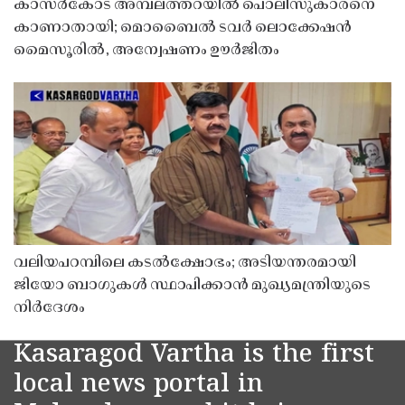
കാസർകോട് അമ്പലത്തറയിൽ പൊലീസുകാരനെ
കാണാതായി; മൊബൈൽ ടവർ ലൊക്കേഷൻ
മൈസൂരിൽ, അന്വേഷണം ഊർജിതം
വലിയപറമ്പിലെ കടൽക്ഷോഭം; അടിയന്തരമായി
ജിയോ ബാഗുകൾ സ്ഥാപിക്കാൻ മുഖ്യമന്ത്രിയുടെ
നിർദേശം
Kasaragod Vartha is the first
local news portal in