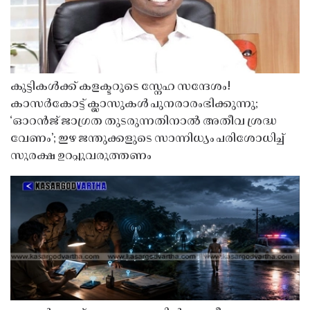
കുട്ടികൾക്ക് കളക്ടറുടെ സ്നേഹ സന്ദേശം!
കാസർകോട്ട് ക്ലാസുകൾ പുനരാരംഭിക്കുന്നു;
‘ഓറൻജ് ജാഗ്രത തുടരുന്നതിനാൽ അതീവ ശ്രദ്ധ
വേണം’; ഇഴ ജന്തുക്കളുടെ സാന്നിധ്യം പരിശോധിച്ച്
സുരക്ഷ ഉറപ്പുവരുത്തണം