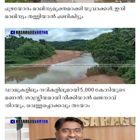
പുഴയോരം മാലിന്യമുക്തമാക്കി യുവാക്കൾ; ഇനി
മാലിന്യം തള്ളിയാൽ പണികിട്ടും
ഡാമുകളിലും നദികളിലുമായി 5,000 കോടിയുടെ
മണൽ; ശാസ്ത്രീയമായി നീക്കിയാൽ ഖജനാവ്
നിറയും, വെള്ളപ്പൊക്കവും തടയാം