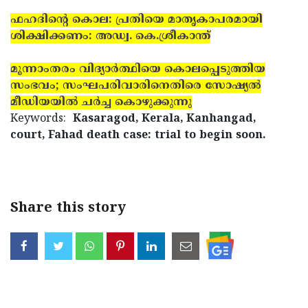
ഫഹദിന്റെ കൊല: പ്രതിയെ മാതൃകാപരമായി
ശിക്ഷിക്കണം: അഡ്വ. കെ.ശ്രീകാന്ത്
മൂന്നാംതരം വിദ്യാര്‍ത്ഥിയെ കൊലപ്പെടുത്തിയ
സംഭവം; സംഘപരിവാരിനെതിരെ സോഷ്യല്‍
മീഡിയയില്‍ ചര്‍ച്ച കൊഴുക്കുന്നു
Keywords:
Kasaragod, Kerala, Kanhangad,
court, Fahad death case: trial to begin soon.
Share this story