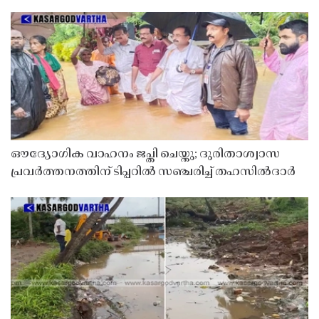
ഔദ്യോഗിക വാഹനം ജപ്തി ചെയ്തു; ദുരിതാശ്വാസ
പ്രവർത്തനത്തിന് ടിപ്പറിൽ സഞ്ചരിച്ച് തഹസിൽദാർ