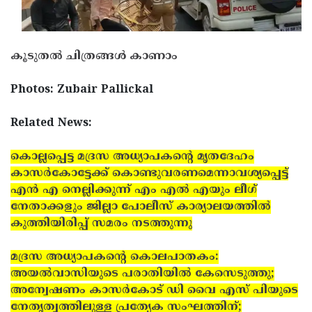
കൂടുതല്‍ ചിത്രങ്ങള്‍ കാണാം
Photos: Zubair Pallickal
Related News:
കൊല്ലപ്പെട്ട മദ്രസ അധ്യാപകന്റെ മൃതദേഹം
കാസര്‍കോട്ടേക്ക് കൊണ്ടുവരണമെന്നാവശ്യപ്പെട്ട്
എന്‍ എ നെല്ലിക്കുന്ന് എം എല്‍ എയും ലീഗ്
നേതാക്കളും ജില്ലാ പോലീസ് കാര്യാലയത്തില്‍
കുത്തിയിരിപ്പ് സമരം നടത്തുന്നു
മദ്രസ അധ്യാപകന്റെ കൊലപാതകം:
അയല്‍വാസിയുടെ പരാതിയില്‍ കേസെടുത്തു;
അന്വേഷണം കാസര്‍കോട് ഡി വൈ എസ് പിയുടെ
നേതൃത്വത്തിലുള്ള പ്രത്യേക സംഘത്തിന്;