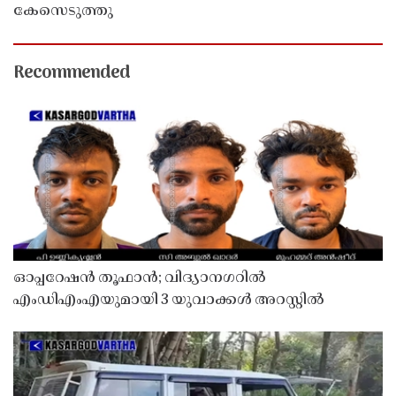
കേസെടുത്തു
Recommended
ഓപ്പറേഷൻ തൂഫാൻ; വിദ്യാനഗറിൽ
എംഡിഎംഎയുമായി 3 യുവാക്കൾ അറസ്റ്റിൽ