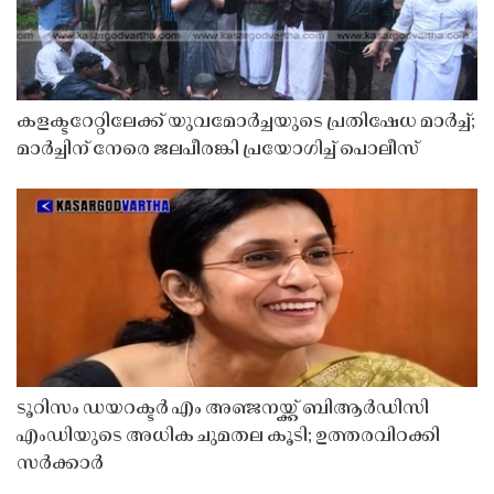
കളക്ടറേറ്റിലേക്ക് യുവമോർച്ചയുടെ പ്രതിഷേധ മാർച്ച്;
മാർച്ചിന് നേരെ ജലപീരങ്കി പ്രയോഗിച്ച് പൊലീസ്
ടൂറിസം ഡയറക്ടർ എം അഞ്ജനയ്ക്ക് ബിആർഡിസി
എംഡിയുടെ അധിക ചുമതല കൂടി; ഉത്തരവിറക്കി
സർക്കാർ