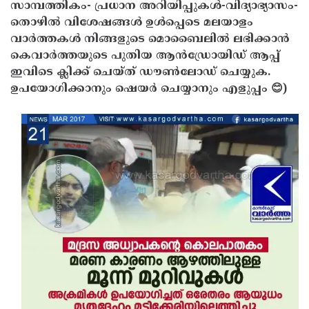
സാമ്പത്തികം- പ്രധാന അറിയിപ്പുകൾ-വിദ്യാഭ്യാസം-
തൊഴിൽ വിശേഷങ്ങൾ ഉൾപ്പെടെ മലയാളം
വാർത്തകൾ നിങ്ങളുടെ മൊബൈലിൽ ലഭിക്കാൻ
കെവാർത്തയുടെ പുതിയ ആൻഡ്രോയിഡ് ആപ്പ്
ഇവിടെ ക്ലിക്ക് ചെയ്ത് ഡൗൺലോഡ് ചെയ്യുക.
ഉപയോഗിക്കാനും ഷെയർ ചെയ്യാനും എളുപ്പം 😊)