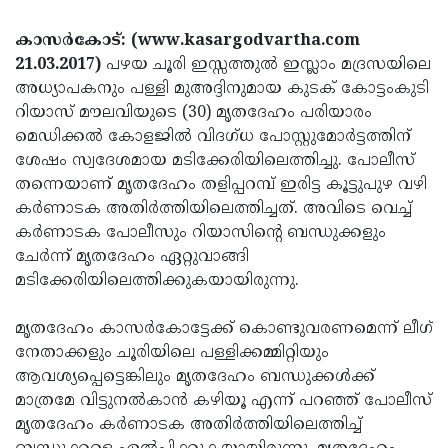
Election
Maha
കാസര്‍കോട്: (www.kasargodvartha.com
Shivarathri
International
21.03.2017)
പഴയ ചൂരി ഇസ്സത്തുല്‍ ഇസ്ലാം മദ്രസയിലെ
Women's
Anti-
അധ്യാപകനും പള്ളി മുഅദ്ദിനുമായ കുടക് കോട്ടംകുടി
റിയാസ് മൗലവിയുടെ (30) മൃതദേഹം പരിയാരം
Day
Drug
Attukal
മെഡിക്കല്‍ കോളജില്‍ വിദഗ്ധ പോസ്റ്റുമോര്‍ട്ടത്തിന്
Campaign
Pongala
Holi
ശേഷം സ്വദേശമായ മടിക്കേരിയിലെത്തിച്ചു. പോലീസ്
തന്നെയാണ് മൃതദേഹം തളിപ്പറമ്പ് ഇരിട്ട കൂട്ടുപുഴ വഴി
2025
2025
IPL
കര്‍ണാടക അതിര്‍ത്തിയിലെത്തിച്ചത്. അവിടെ വെച്ച്
2025
Eid
കര്‍ണാടക പോലീസും റിയാസിന്റെ ബന്ധുക്കളും
ചേര്‍ന്ന് മൃതദേഹം ഏറ്റുവാങ്ങി
Al-
Waqf
മടിക്കേരിയിലെത്തിക്കുകയായിരുന്നു.
Fitr
Bill
Vishu
2025
മൃതദേഹം കാസര്‍കോട്ടേക്ക് കൊണ്ടുവരണമെന്ന് ലീഗ്
Controversy
Festival
Good
നേതാക്കളും ചൂരിയിലെ പള്ളിക്കമ്മിറ്റിയും
2025
Friday
Easter
ആവശ്യപ്പെട്ടെങ്കിലും മൃതദേഹം ബന്ധുക്കള്‍ക്ക്
മാത്രമേ വിട്ടുനല്‍കാന്‍ കഴിയൂ എന്ന് പറഞ്ഞ് പോലീസ്
Observance
Sunday
By-
മൃതദേഹം കര്‍ണാടക അതിര്‍ത്തിയിലെത്തിച്ച്
2025
2025
Election
Bihar