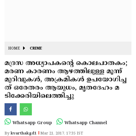
Fitr
May
Day
Eid
Al
Independence
Ad'ha
Day
Onam
HOME
CRIME
J&K
State
മദ്രസ അധ്യാപകന്റെ കൊലപാതകം;
Haryana
മരണ കാരണം ആഴത്തിലുള്ള മൂന്ന്
Assembly
State
Diwali
മുറിവുകള്‍, അക്രമികള്‍ ഉപയോഗിച്ച
Elections
Assembly
Christmas
ത് ഒരേതരം ആയുധം, മൃതദേഹം മ
Elections
ടിക്കേരിയിലെത്തിച്ചു
New-
Year
Republic
Day
Budget
Whatsapp Group
Whatsapp Channel
Delhi
By
kvarthakgd1
Mar 21, 2017, 17:35 IST