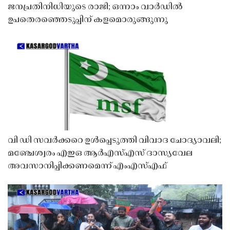
ജനപ്രതിനിധിയുടെ രാജി; ഒന്നാം വാർഡിൽ
ഉപതെരഞ്ഞെടുപ്പിന് കളമൊരുങ്ങുന്നു
വി ഡി സവർക്കറെ ഉൾപ്പെടുത്തി വിവാദ ചോദ്യാവലി;
മഞ്ചേശ്വരം എഇഒ ആർഎസ്എസ് ദാസ്യവേല
അവസാനിപ്പിക്കണമെന്ന് എംഎസ്എഫ്