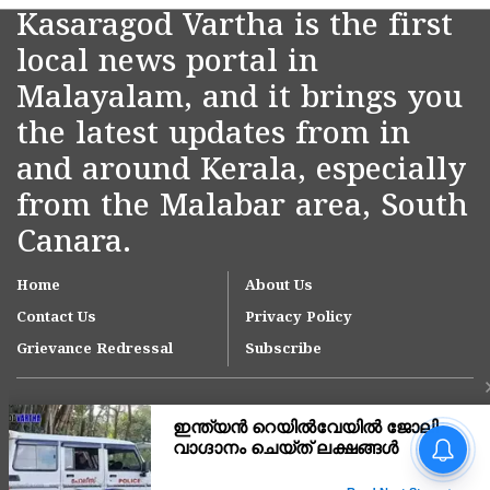
Kasaragod Vartha is the first
local news portal in
Malayalam, and it brings you
the latest updates from in
and around Kerala, especially
from the Malabar area, South
Canara.
Home
About Us
Contact Us
Privacy Policy
Grievance Redressal
Subscribe
ഓണക്കാലത്ത് 1,65,000
മെട്രിക് ടൺ അരി
പൊതുവിതരണ ശൃംഖല വഴി