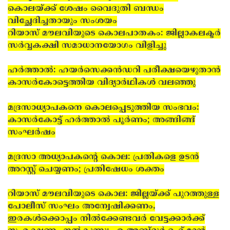
കൊലയ്ക്ക് ശേഷം വൈദുതി ബന്ധം
വിച്ഛേദിച്ചതായും സംശയം
റിയാസ് മൗലവിയുടെ കൊലപാതകം: ജില്ലാകലക്ടര്‍
സര്‍വ്വകക്ഷി സമാധാനയോഗം വിളിച്ചു
ഹര്‍ത്താല്‍: ഹയര്‍സെക്കന്‍ഡറി പരീക്ഷയെഴുതാന്‍
കാസര്‍കോട്ടെത്തിയ വിദ്യാര്‍ഥികള്‍ വലഞ്ഞു
മദ്രസാധ്യാപകനെ കൊലപ്പെടുത്തിയ സംഭവം:
കാസര്‍കോട്ട് ഹര്‍ത്താല്‍ പൂര്‍ണം; അങ്ങിങ്ങ്
സംഘര്‍ഷം
മദ്രസാ അധ്യാപകന്റെ കൊല: പ്രതികളെ ഉടന്‍
അറസ്റ്റ് ചെയ്യണം; പ്രതിഷേധം ശക്തം
റിയാസ് മൗലവിയുടെ കൊല: ജില്ലയ്ക്ക് പുറത്തുള്ള
പോലീസ് സംഘം അന്വേഷിക്കണം,
ഇരകൾക്കൊപ്പം നിൽക്കേണ്ടവർ വേട്ടക്കാർക്ക്