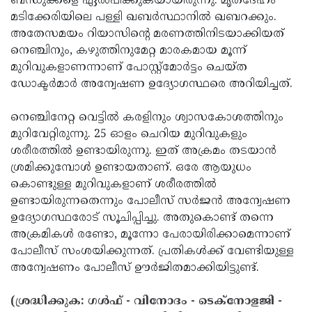
ബന്ധുക്കളെ ഏല്‍പിക്കുകയായിരുന്നു. മൃതദേഹം
മടിക്കേരിയിലെ പള്ളി ഖബര്‍സ്ഥാനില്‍ ഖബറക്കും.
Updates
Assembly
Kerala
അതേസമയം റിയാസിന്റെ മരണത്തിനിടയാക്കിയത്
Polls
Local
Look
നെഞ്ചിനും, കഴുത്തിനുമേറ്റ മാരകമായ മൂന്ന്
മുറിവുകളാണന്നാണ് പോസ്റ്റ്‌മോര്‍ട്ടം ചെയ്ത
Body
Back
ഡോക്ടര്‍മാര്‍ അന്വേഷണ ഉദ്യോഗസ്ഥരെ അറിയിച്ചത്.
Election
2025
നെഞ്ചിനേറ്റ വെട്ടില്‍ കരളിനും ശ്വാസകോശത്തിനും
മുറിവേറ്റിരുന്നു. 25 ഓളം ചെറിയ മുറിവുകളും
ശരീരത്തില്‍ ഉണ്ടായിരുന്നു. ഇത് അക്രമം തടയാന്‍
ശ്രമിക്കുമ്പോള്‍ ഉണ്ടായതാണ്. ഒരേ ആയുധം
കൊണ്ടുള്ള മുറിവുകളാണ് ശരീരത്തില്‍
ഉണ്ടായിരുന്നതെന്നും പോലീസ് സര്‍ജന്‍ അന്വേഷണ
ഉദ്യോഗസ്ഥരോട് സൂചിപ്പിച്ചു. അതുകൊണ്ട് തന്നെ
അക്രമികള്‍ രണ്ടോ, മൂന്നോ പേരായിരിക്കാമെന്നാണ്
പോലീസ് സംശയിക്കുന്നത്. പ്രതികള്‍ക്ക് വേണ്ടിയുള്ള
അന്വേഷണം പോലീസ് ഊര്‍ജിതമാക്കിയിട്ടുണ്ട്.
(ശ്രദ്ധിക്കുക: ഗൾഫ് - വിനോദം - ടെക്നോളജി -