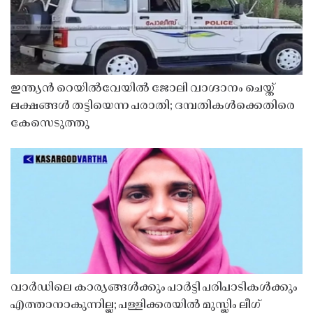
ഇന്ത്യൻ റെയിൽവേയിൽ ജോലി വാഗ്ദാനം ചെയ്ത്
ലക്ഷങ്ങൾ തട്ടിയെന്ന പരാതി; ദമ്പതികൾക്കെതിരെ
കേസെടുത്തു
വാർഡിലെ കാര്യങ്ങൾക്കും പാർട്ടി പരിപാടികൾക്കും
എത്താനാകുന്നില്ല; പള്ളിക്കരയിൽ മുസ്ലിം ലീഗ്