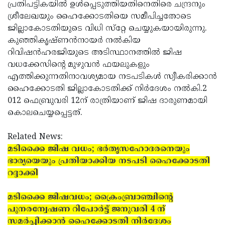
പ്രതിപട്ടികയില്‍ ഉള്‍പ്പെടുത്തിയതിനെതിരെ ചന്ദ്രനും
ശ്രീലേഖയും ഹൈക്കോടതിയെ സമീപിച്ചതോടെ
ജില്ലാകോടതിയുടെ വിധി സ്‌റ്റേ ചെയ്യുകയായിരുന്നു.
കുഞ്ഞികൃഷ്ണന്‍നായര്‍ നല്‍കിയ
റിവിഷന്‍ഹരജിയുടെ അടിസ്ഥാനത്തില്‍ ജിഷ
വധക്കേസിന്റെ മുഴുവന്‍ ഫയലുകളും
എത്തിക്കുന്നതിനാവശ്യമായ നടപടികള്‍ സ്വീകരിക്കാന്‍
ഹൈക്കോടതി ജില്ലാകോടതിക്ക് നിര്‍ദേശം നല്‍കി.2
012 ഫെബ്രുവരി 12ന് രാത്രിയാണ് ജിഷ ദാരുണമായി
കൊലചെയ്യപ്പെട്ടത്.
Related News:
മടിക്കൈ ജിഷ വധം; ഭര്‍തൃസഹോദരനെയും
ഭാര്യയെയും പ്രതിയാക്കിയ നടപടി ഹൈക്കോടതി
റദ്ദാക്കി
മടിക്കൈ ജിഷവധം; ക്രൈംബ്രാഞ്ചിന്റെ
പുനരന്വേഷണ റിപോര്‍ട്ട് ജനുവരി 4 ന്
സമര്‍പ്പിക്കാന്‍ ഹൈക്കോടതി നിര്‍ദേശം