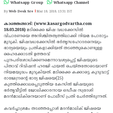
Election
Maha
Whatsapp Group
Whatsapp Channel
Shivarathri
International
By
Web Desk Sre
Mar 18, 2018, 13:31 IST
Women's
Anti-
കാഞ്ഞങ്ങാട്: (www.kasargodvartha.com
Day
Drug
Attukal
18.03.2018)
മടിക്കൈ ജിഷ വധക്കേസില്‍
വിചാരണയെ അനിശ്ചിതത്വത്തിലാക്കി നിയമ പോരാട്ടം
Campaign
Pongala
Holi
മുറുകി. ജിഷവധക്കേസില്‍ ഭര്‍തൃസഹോദരനെയും
2025
2025
IPL
ഭാര്യയെയും പ്രതികളാക്കിയത് തടഞ്ഞുകൊണ്ടുള്ള
ഹൈക്കോടതി ഉത്തരവ്
2025
Eid
പുനപരിശോധിക്കണമെന്നാവശ്യപ്പെട്ട് ജിഷയുടെ
Al-
Waqf
പിതാവ് റിവിഷന്‍ ഹരജി ഫയല്‍ ചെയ്തതോടെയാണ്
നിയമയുദ്ധം മുറുകിയത്. മടിക്കൈ കക്കാട്ടെ കുറുവാട്ട്
Fitr
Bill
Vishu
രാജേന്ദ്രന്റെ ഭാര്യ ജിഷയെ(25)
2025
Controversy
Festival
Good
കുത്തിക്കൊലപ്പെടുത്തിയ കേസില്‍ ജിഷയുടെ
ഭര്‍തൃവീട്ടില്‍ ജോലിക്കാരനായ ഒഡീഷ സ്വദേശി
2025
Friday
Easter
മദന്‍മാലികിനെയാണ് പോലീസ് പ്രതി ചേര്‍ത്തിരുന്നത്.
Observance
Sunday
By-
കവര്‍ച്ചാശ്രമം തടഞ്ഞപ്പോള്‍ മദന്‍മാലിക് ജിഷയെ
2025
2025
Election
Bihar