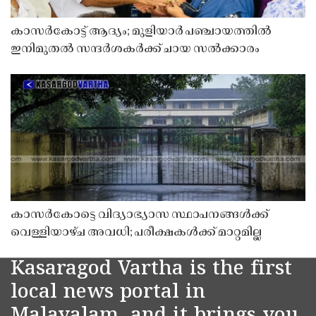
കാസർകോട്ട് ആദ്യം; മുളിയാർ പഞ്ചായത്തിൽ
ഇനിമുതൽ സന്ദർശകർക്ക് ചായ സൽക്കാരം
കാസർകോട്ടെ വിദ്യാഭ്യാസ സ്ഥാപനങ്ങൾക്ക്
വെള്ളിയാഴ്ച അവധി; പരീക്ഷകൾക്ക് മാറ്റമില്ല
Kasaragod Vartha is the first
local news portal in