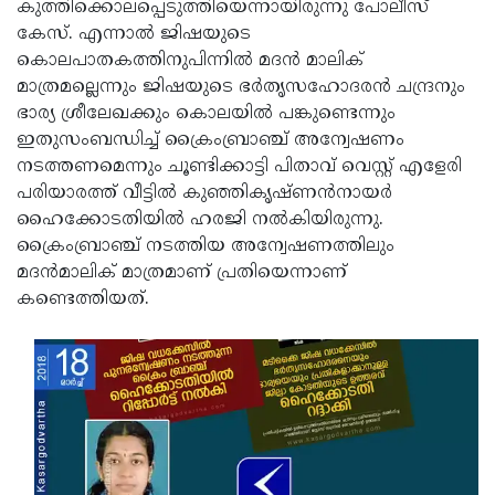
കുത്തിക്കൊലപ്പെടുത്തിയെന്നായിരുന്നു പോലീസ്
Updates
Assembly
Kerala
കേസ്. എന്നാല്‍ ജിഷയുടെ
കൊലപാതകത്തിനുപിന്നില്‍ മദന്‍ മാലിക്
Polls
Local
Look
മാത്രമല്ലെന്നും ജിഷയുടെ ഭര്‍തൃസഹോദരന്‍ ചന്ദ്രനും
Body
Back
ഭാര്യ ശ്രീലേഖക്കും കൊലയില്‍ പങ്കുണ്ടെന്നും
ഇതുസംബന്ധിച്ച് ക്രൈംബ്രാഞ്ച് അന്വേഷണം
Election
2025
നടത്തണമെന്നും ചൂണ്ടിക്കാട്ടി പിതാവ് വെസ്റ്റ് എളേരി
പരിയാരത്ത് വീട്ടില്‍ കുഞ്ഞികൃഷ്ണന്‍നായര്‍
ഹൈക്കോടതിയില്‍ ഹരജി നല്‍കിയിരുന്നു.
ക്രൈംബ്രാഞ്ച് നടത്തിയ അന്വേഷണത്തിലും
മദന്‍മാലിക് മാത്രമാണ് പ്രതിയെന്നാണ്
കണ്ടെത്തിയത്.