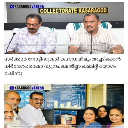
സർക്കാർ നോട്ടീസുകൾ കന്നഡയിലും അച്ചടിക്കാൻ
നിർദേശം; ഭാഷാ ന്യൂനപക്ഷ ജില്ലാ കമ്മിറ്റി യോഗം
ചേർന്നു