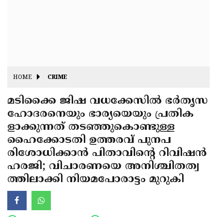
Fitr
May
Day
Eid
Al
Independence
Ad'ha
Day
Onam
HOME
CRIME
J&K
State
മടിക്കൈ ജിഷ വധക്കേസില്‍ ഭര്‍തൃസ
Haryana
ഹോദരനെയും ഭാര്യയെയും പ്രതിക
Assembly
State
Diwali
ളാക്കുന്നത് തടഞ്ഞുകൊണ്ടുള്ള
Elections
Assembly
Christmas
ഹൈക്കോടതി ഉത്തരവ് പുനപ
Elections
രിശോധിക്കാന്‍ പിതാവിന്റെ റിവിഷന്‍
New-
ഹരജി; വിചാരണയെ അനിശ്ചിതത്വ
Year
Republic
ത്തിലാക്കി നിയമപോരാട്ടം മുറുകി
Day
Budget
Delhi