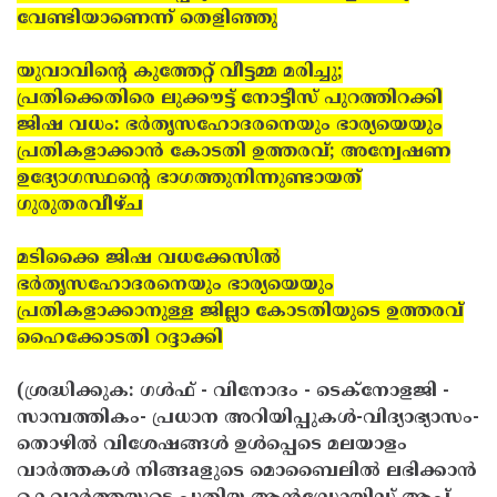
വേണ്ടിയാണെന്ന് തെളിഞ്ഞു
യുവാവിന്റെ കുത്തേറ്റ് വീട്ടമ്മ മരിച്ചു;
പ്രതിക്കെതിരെ ലുക്കൗട്ട് നോട്ടീസ് പുറത്തിറക്കി
ജിഷ വധം: ഭര്‍തൃസഹോദരനെയും ഭാര്യയെയും
പ്രതികളാക്കാന്‍ കോടതി ഉത്തരവ്; അന്വേഷണ
ഉദ്യോഗസ്ഥന്റെ ഭാഗത്തുനിന്നുണ്ടായത്
ഗുരുതരവീഴ്ച
മടിക്കൈ ജിഷ വധക്കേസില്‍
ഭര്‍തൃസഹോദരനെയും ഭാര്യയെയും
പ്രതികളാക്കാനുള്ള ജില്ലാ കോടതിയുടെ ഉത്തരവ്
ഹൈക്കോടതി റദ്ദാക്കി
(ശ്രദ്ധിക്കുക: ഗൾഫ് - വിനോദം - ടെക്നോളജി -
സാമ്പത്തികം- പ്രധാന അറിയിപ്പുകൾ-വിദ്യാഭ്യാസം-
തൊഴിൽ വിശേഷങ്ങൾ ഉൾപ്പെടെ മലയാളം
വാർത്തകൾ നിങ്ങaളുടെ മൊബൈലിൽ ലഭിക്കാൻ