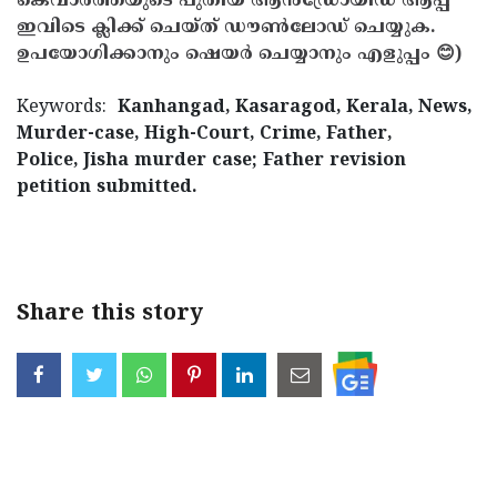
കെവാർത്തയുടെ പുതിയ ആൻഡ്രോയിഡ് ആപ്പ്
ഇവിടെ ക്ലിക്ക് ചെയ്ത് ഡൗൺലോഡ് ചെയ്യുക.
ഉപയോഗിക്കാനും ഷെയർ ചെയ്യാനും എളുപ്പം 😊)
Keywords:
Kanhangad, Kasaragod, Kerala, News,
Murder-case, High-Court, Crime, Father,
Police, Jisha murder case; Father revision
petition submitted.
< !- START disable copy paste -->
Share this story