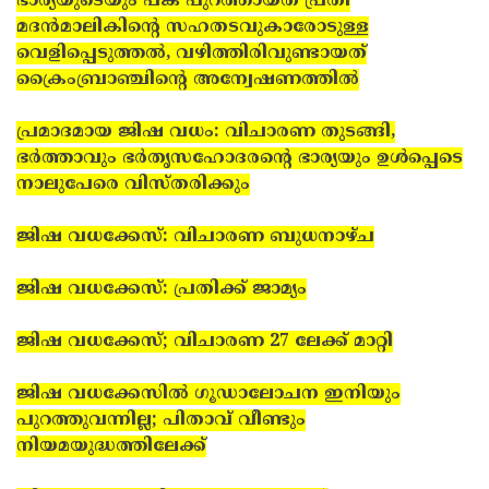
ഭാര്യയുടെയും പങ്ക് പുറത്തായത് പ്രതി
മദന്‍മാലികിന്റെ സഹതടവുകാരോടുള്ള
വെളിപ്പെടുത്തല്‍, വഴിത്തിരിവുണ്ടായത്
ക്രൈംബ്രാഞ്ചിന്റെ അന്വേഷണത്തില്‍
പ്രമാദമായ ജിഷ വധം: വിചാരണ തുടങ്ങി,
ഭര്‍ത്താവും ഭര്‍തൃസഹോദരന്റെ ഭാര്യയും ഉള്‍പ്പെടെ
നാലുപേരെ വിസ്തരിക്കും
ജിഷ വധക്കേസ്: വിചാരണ ബുധനാഴ്ച
ജിഷ വധക്കേസ്: പ്രതിക്ക് ജാമ്യം
ജിഷ വധക്കേസ്; വിചാരണ 27 ലേക്ക് മാറ്റി
ജിഷ വധക്കേസില്‍ ഗൂഡാലോചന ഇനിയും
പുറത്തുവന്നില്ല; പിതാവ് വീണ്ടും
നിയമയുദ്ധത്തിലേക്ക്