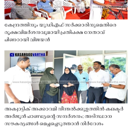
കേന്ദ്രത്തിനും യുഡിഎഫ് സർക്കാരിനുമെതിരെ
രൂക്ഷവിമർശനവുമായി പ്രതിപക്ഷ നേതാവ്
പിണറായി വിജയൻ
അക്വാട്ടിക് അക്കാദമി നീന്തൽക്കുളത്തിൽ കലക്ടർ
അർജുൻ പാണ്ഡ്യൻ്റെ സന്ദർശനം; അടിസ്ഥാന
സൗകര്യങ്ങൾ മെച്ചപ്പെടുത്താൻ നിർദേശം