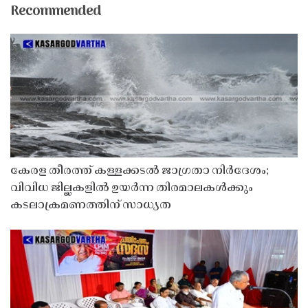
Recommended
കേരള തീരത്ത് കള്ളക്കടൽ ജാഗ്രതാ നിർദേശം;
വിവിധ ജില്ലകളിൽ ഉയർന്ന തിരമാലകൾക്കും
കടലാക്രമണത്തിന് സാധ്യത