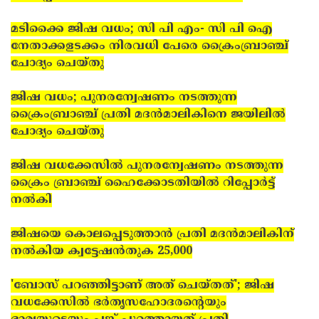
മടിക്കൈ ജിഷ വധം; സി പി എം- സി പി ഐ
നേതാക്കളടക്കം നിരവധി പേരെ ക്രൈംബ്രാഞ്ച്
ചോദ്യം ചെയ്തു
ജിഷ വധം; പുനരന്വേഷണം നടത്തുന്ന
ക്രൈംബ്രാഞ്ച് പ്രതി മദന്‍മാലികിനെ ജയിലില്‍
ചോദ്യം ചെയ്തു
ജിഷ വധക്കേസില്‍ പുനരന്വേഷണം നടത്തുന്ന
ക്രൈം ബ്രാഞ്ച് ഹൈക്കോടതിയില്‍ റിപ്പോര്‍ട്ട്
നല്‍കി
ജിഷയെ കൊലപ്പെടുത്താന്‍ പ്രതി മദന്‍മാലികിന്
നല്‍കിയ ക്വട്ടേഷന്‍തുക 25,000
'ബോസ് പറഞ്ഞിട്ടാണ് അത് ചെയ്തത്'; ജിഷ
വധക്കേസില്‍ ഭര്‍തൃസഹോദരന്റെയും