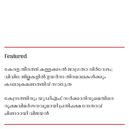
Featured
കേരള തീരത്ത് കള്ളക്കടൽ ജാഗ്രതാ നിർദേശം;
വിവിധ ജില്ലകളിൽ ഉയർന്ന തിരമാലകൾക്കും
കടലാക്രമണത്തിന് സാധ്യത
കേന്ദ്രത്തിനും യുഡിഎഫ് സർക്കാരിനുമെതിരെ
രൂക്ഷവിമർശനവുമായി പ്രതിപക്ഷ നേതാവ്
പിണറായി വിജയൻ