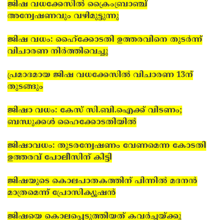
ജിഷ വധക്കേസില്‍ ക്രൈംബ്രാഞ്ച്
അന്വേഷണവും വഴിമുട്ടുന്നു
ജിഷ വധം: ഹൈ്‌ക്കോടതി ഉത്തരവിനെ തുടര്‍ന്ന്
വിചാരണ നിര്‍ത്തിവെച്ചു
പ്രമാദമായ ജിഷ വധക്കേസില്‍ വിചാരണ 13ന്
തുടങ്ങും
ജിഷാ വധം: കേസ് സി.ബി.ഐക്ക് വിടണം;
ബന്ധുക്കള്‍ ഹൈക്കോടതിയില്‍
ജിഷാ­വധം: തുട­ര­ന്വേ­ഷ­ണം വേ­ണ­മെന്ന കോടതി
ഉത്ത­ര­വ് പോലീ­സി­ന് കിട്ടി
ജിഷയുടെ കൊലപാതകത്തിന് പിന്നില്‍ മദനന്‍
മാത്രമെന്ന് പ്രോസിക്യൂഷന്‍
ജിഷയെ കൊലപ്പെടുത്തിയത് കവര്‍ച്ചയ്ക്കു