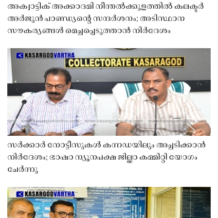
അക്വാട്ടിക് അക്കാദമി നീന്തൽക്കുളത്തിൽ കലക്ടർ
അർജുൻ പാണ്ഡ്യൻ്റെ സന്ദർശനം; അടിസ്ഥാന
സൗകര്യങ്ങൾ മെച്ചപ്പെടുത്താൻ നിർദേശം
സർക്കാർ നോട്ടീസുകൾ കന്നഡയിലും അച്ചടിക്കാൻ
നിർദേശം; ഭാഷാ ന്യൂനപക്ഷ ജില്ലാ കമ്മിറ്റി യോഗം
ചേർന്നു