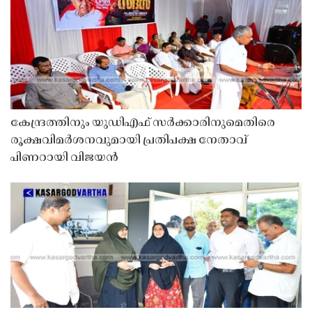
കേന്ദ്രത്തിനും യുഡിഎഫ് സർക്കാരിനുമെതിരെ
രൂക്ഷവിമർശനവുമായി പ്രതിപക്ഷ നേതാവ്
പിണറായി വിജയൻ