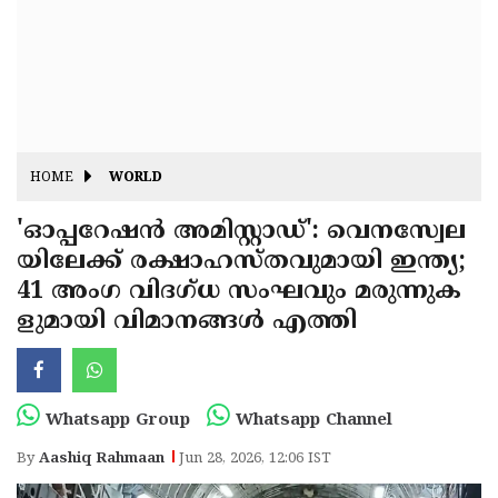
Fitr
May
Day
Eid
Al
Independence
Ad'ha
Day
Onam
HOME
WORLD
J&K
State
'ഓപ്പറേഷൻ അമിസ്റ്റാഡ്': വെനസ്വേല
Haryana
യിലേക്ക് രക്ഷാഹസ്തവുമായി ഇന്ത്യ;
Assembly
State
Diwali
41 അംഗ വിദഗ്ധ സംഘവും മരുന്നുക
Elections
Assembly
Christmas
ളുമായി വിമാനങ്ങൾ എത്തി
Elections
New-
Year
Republic
Whatsapp Group
Whatsapp Channel
Day
Budget
By
Aashiq Rahmaan
Jun 28, 2026, 12:06 IST
Delhi