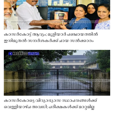
കാസർകോട്ട് ആദ്യം; മുളിയാർ പഞ്ചായത്തിൽ
ഇനിമുതൽ സന്ദർശകർക്ക് ചായ സൽക്കാരം
കാസർകോട്ടെ വിദ്യാഭ്യാസ സ്ഥാപനങ്ങൾക്ക്
വെള്ളിയാഴ്ച അവധി; പരീക്ഷകൾക്ക് മാറ്റമില്ല