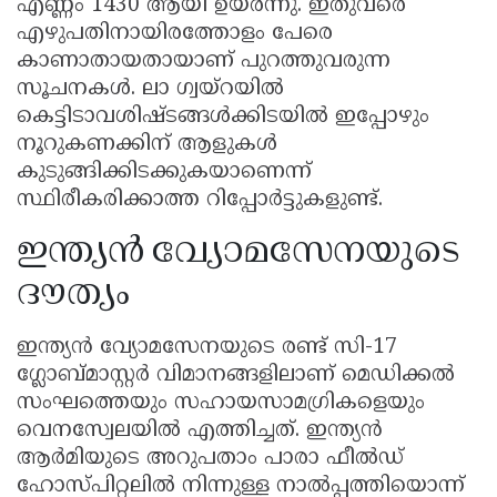
എണ്ണം 1430 ആയി ഉയർന്നു. ഇതുവരെ
എഴുപതിനായിരത്തോളം പേരെ
കാണാതായതായാണ് പുറത്തുവരുന്ന
സൂചനകൾ. ലാ ഗ്വയ്റയിൽ
കെട്ടിടാവശിഷ്ടങ്ങൾക്കിടയിൽ ഇപ്പോഴും
നൂറുകണക്കിന് ആളുകൾ
കുടുങ്ങിക്കിടക്കുകയാണെന്ന്
സ്ഥിരീകരിക്കാത്ത റിപ്പോർട്ടുകളുണ്ട്.
ഇന്ത്യൻ വ്യോമസേനയുടെ
ദൗത്യം
ഇന്ത്യൻ വ്യോമസേനയുടെ രണ്ട് സി-17
ഗ്ലോബ്മാസ്റ്റർ വിമാനങ്ങളിലാണ് മെഡിക്കൽ
സംഘത്തെയും സഹായസാമഗ്രികളെയും
വെനസ്വേലയിൽ എത്തിച്ചത്. ഇന്ത്യൻ
ആർമിയുടെ അറുപതാം പാരാ ഫീൽഡ്
ഹോസ്പിറ്റലിൽ നിന്നുള്ള നാൽപ്പത്തിയൊന്ന്