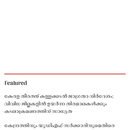
Featured
കേരള തീരത്ത് കള്ളക്കടൽ ജാഗ്രതാ നിർദേശം;
വിവിധ ജില്ലകളിൽ ഉയർന്ന തിരമാലകൾക്കും
കടലാക്രമണത്തിന് സാധ്യത
കേന്ദ്രത്തിനും യുഡിഎഫ് സർക്കാരിനുമെതിരെ