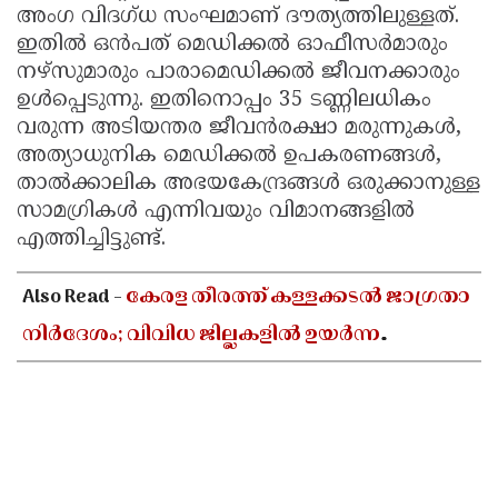
അംഗ വിദഗ്ധ സംഘമാണ് ദൗത്യത്തിലുള്ളത്.
ഇതിൽ ഒൻപത് മെഡിക്കൽ ഓഫീസർമാരും
നഴ്സുമാരും പാരാമെഡിക്കൽ ജീവനക്കാരും
ഉൾപ്പെടുന്നു. ഇതിനൊപ്പം 35 ടണ്ണിലധികം
വരുന്ന അടിയന്തര ജീവൻരക്ഷാ മരുന്നുകൾ,
അത്യാധുനിക മെഡിക്കൽ ഉപകരണങ്ങൾ,
താൽക്കാലിക അഭയകേന്ദ്രങ്ങൾ ഒരുക്കാനുള്ള
സാമഗ്രികൾ എന്നിവയും വിമാനങ്ങളിൽ
എത്തിച്ചിട്ടുണ്ട്.
Also Read -
കേരള തീരത്ത് കള്ളക്കടൽ ജാഗ്രതാ
നിർദേശം; വിവിധ ജില്ലകളിൽ ഉയർന്ന
തിരമാലകൾക്കും കടലാക്രമണത്തിന്
സാധ്യത