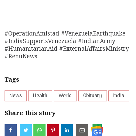
#OperationAmistad #VenezuelaEarthquake
#IndiaSupportsVenezuela #IndianArmy
#HumanitarianAid #ExternalAffairsMinistry
#RenuNews
Tags
News
Health
World
Obituary
India
Share this story