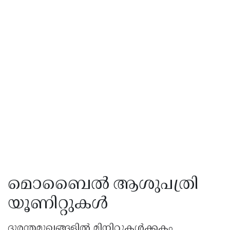
മൊബൈൽ ആശുപത്രി
യൂണിറ്റുകൾ
ദുരന്തമുഖങ്ങളിൽ മിനിറ്റുകൾക്കകം