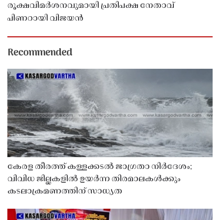
രൂക്ഷവിമർശനവുമായി പ്രതിപക്ഷ നേതാവ്
പിണറായി വിജയൻ
Recommended
കേരള തീരത്ത് കള്ളക്കടൽ ജാഗ്രതാ നിർദേശം;
വിവിധ ജില്ലകളിൽ ഉയർന്ന തിരമാലകൾക്കും
കടലാക്രമണത്തിന് സാധ്യത