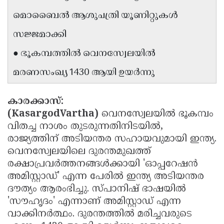
Updates
Assembly
മൊബൈൽ ആശുപത്രി യൂണിറ്റുകൾ
Kerala
Polls
Local
Look
സജ്ജമാക്കി
Body
Back
● ഭൂകമ്പത്തിൽ വെനസ്വേലയിൽ
Election
2025
മരണസംഖ്യ 1430 ആയി ഉയർന്നു
കാരക്കാസ്:
(KasargodVartha)
വെനസ്വേലയിൽ ഭൂകമ്പം
വിതച്ച നാശം തുടരുന്നതിനിടയിൽ,
രാജ്യത്തിന് അടിയന്തര സഹായവുമായി ഇന്ത്യ.
വെനസ്വേലയിലെ ദുരന്തമുഖത്ത്
രക്ഷാപ്രവർത്തനങ്ങൾക്കായി 'ഓപ്പറേഷൻ
അമിസ്റ്റാഡ്' എന്ന പേരിൽ ഇന്ത്യ അടിയന്തര
ദൗത്യം ആരംഭിച്ചു. സ്പാനിഷ് ഭാഷയിൽ
'സൗഹൃദം' എന്നാണ് അമിസ്റ്റാഡ് എന്ന
വാക്കിനർത്ഥം. ദുരന്തത്തിൽ മരിച്ചവരുടെ