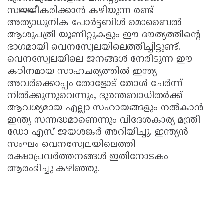
സജ്ജീകരിക്കാൻ കഴിയുന്ന രണ്ട്
അത്യാധുനിക പോർട്ടബിൾ മൊബൈൽ
ആശുപത്രി യൂണിറ്റുകളും ഈ ദൗത്യത്തിന്റെ
ഭാഗമായി വെനസ്വേലയിലെത്തിച്ചിട്ടുണ്ട്.
വെനസ്വേലയിലെ ജനങ്ങൾ നേരിടുന്ന ഈ
കഠിനമായ സാഹചര്യത്തിൽ ഇന്ത്യ
അവർക്കൊപ്പം തോളോട് തോൾ ചേർന്ന്
നിൽക്കുന്നുവെന്നും, ദുരന്തബാധിതർക്ക്
ആവശ്യമായ എല്ലാ സഹായങ്ങളും നൽകാൻ
ഇന്ത്യ സന്നദ്ധമാണെന്നും വിദേശകാര്യ മന്ത്രി
ഡോ എസ് ജയശങ്കർ അറിയിച്ചു. ഇന്ത്യൻ
സംഘം വെനസ്വേലയിലെത്തി
രക്ഷാപ്രവർത്തനങ്ങൾ ഇതിനോടകം
ആരംഭിച്ചു കഴിഞ്ഞു.