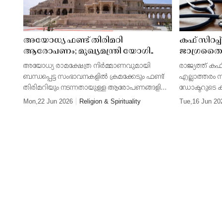
അയോധ്യ ഫണ്ട് തിരിമറി
കഫ് സിറപ
ആരോപണം; മുഖ്യമന്ത്രി യോഗി
ജാഗ്രതൈ!
ആദിത്യനാഥിന് എസ്ഐടി റിപ്പോർട്ട്
കുറിപ്പടിയി
അയോധ്യ രാമക്ഷേത്ര നിർമ്മാണവുമായി
രാജ്യത്ത് കഫ
കൈമാറി; ക്ഷേത്രം വിട്ടുപോകരുതെന്ന്
നൽകില്ല; 
ബന്ധപ്പെട്ട സംഭാവനകളിൽ ക്രമക്കേടും ഫണ്ട്
എല്ലാത്തരം സ
ട്രസ്റ്റ് ഭാരവാഹികൾക്കും
ഉത്തരവ്
തിരിമറിയും നടന്നതായുള്ള ആരോപണങ്ങളിൽ
ഡോക്ടറുടെ കു
ജീവനക്കാർക്കും നിർദേശം
പ്രത്യേക അന്വേഷണ സംഘം പ്രാഥമിക
ആരോഗ്യ മന്ത
Mon,22 Jun 2026
Religion & Spirituality
Tue,16 Jun 20
റിപ്പോർട്ട് സമർപ്പിച്ചു. ഉത്തർപ്രദേശ് മുഖ്യമന്ത്രി
മെഡിക്കൽ സ്റ
യോഗി ആദ
ഉപഭോക്താക്