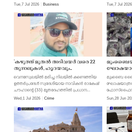
ദിനാഘോഷത്തിൽ പ്രഖ്യാപനം
സഹകരണ മന്ത്രാലയത്തിൻ്റെ അഞ്ചാം
ആശുപത്രിയില
Tue,7 Jul 2026
Business
Tue,7 Jul 2026
നടത്തി അമിത് ഷാ
സ്ഥാപക ദിനാഘോഷത്തിൽ
ജനതയുടെ യാ
സംസാരിക്കവെയാണ് അദ്ദേഹം ഇക്കാര്യം
തൂക്കുപാല
വ്യക്ത
'കഴുത്ത് മുതൽ അടിവയർ വരെ 22
മുംബൈയ
തുന്നലുകള്‍, ഹൃദയവും
ഘോഷയാത്ര
ശ്വാസകോശങ്ങളുമില്ല';
വിതരണം; 
വെനസ്വേലയിൽ മരിച്ച നിലയിൽ കണ്ടെത്തിയ
മുംബൈ ബൈക
വെനസ്വേലയിൽ മരിച്ച ഇന്ത്യൻ
ലക്ഷ്യമിട്
ഉത്തർപ്രദേശ് സ്വദേശിയായ നാവികൻ രാകേഷ്
ഘോഷയാത്രയ്
നാവികൻ്റെ മൃതദേഹത്തിൽ
ചൗഹാൻ്റെ (33) മൃതദേഹത്തിൽ പ്രധാന
ഫോസ്ഫൈഡ്
അവയവങ്ങൾ കാണാനില്ലെന്ന്
ആന്തരികാവയവങ്ങൾ നഷ്ടപ്പെട്ടതായി
വിതരണം ചെയ
Wed,1 Jul 2026
Crime
Sun,28 Jun 20
പരാതി
കണ്ടെത്തൽ. നാട്ടിലെത്തിച്ച ശേഷം ജില്ലാ
പ്രേംജിയാണ്
മജിസ്ട്രേറ്റിൻ്റെ പ്
ഇടപെടലിനെത്
സംഹാരിയ