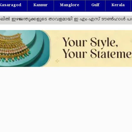
Kasaragod
Kannur
Manglore
Gulf
Kerala