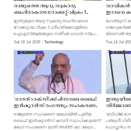
രാജ്യത്തെ ആദ്യ സ്വകാര്യ
നാവികൻ കൊ
ബഹിരാകാശ റോക്കറ്റ് വിക്രം 1
ഇറാനെ കടു
ശ്രീഹരിക്കോട്ടയിൽ നിന്ന് വിക്ഷേപിച്ചു;
ഇന്ത്യ; നയ
ഇന്ത്യയുടെ ആദ്യ സ്വകാര്യ ബഹിരാകാശ
ഹോർമുസ് ക
സ്കൈറൂട്ട് എയറോസ്പേസിൻ്റെ 'മിഷൻ
വിളിച്ചുവ
റോക്കറ്റായ വിക്രം 1 ശ്രീഹരിക്കോട്ടയിലെ
ടാങ്കറുകൾക്
ആഗമൻ' ദൗത്യത്തിൻ്റെ വിവരങ്ങൾ
മന്ത്രാലയം
ഐഎസ്ആർഒയുടെ സതീഷ് ധവാൻ സ്പേസ്
മിസൈൽ ആക്
അറിയാം
സെൻ്ററിൽ നിന്നും വിജയകരമായി വിക്ഷേപിച്ചു.
കൊല്ലപ്പെട്ട
Sat,18 Jul 2026
Technology
Tue,14 Jul 20
2026 ജൂലൈ 18 ശനിയാഴ്ചയാണ് സ്കൈറൂട്ട്
അതൃപ്തി രേഖ
എയറോസ്പേസിൻ്റെ 'മ
ഇറാൻ ഡെപ്യൂ
'ഭാരത് ടാക്സി'ക്ക് പിന്നാലെ ലൈഫ്
ഇന്ത്യയില
ഇൻഷുറൻസ് രംഗത്തും സഹകരണ
നിർമ്മാണ
സാന്നിധ്യം; അമുൽ മാതൃകയിൽ
പത്മശ്രീ ഗി
രാജ്യത്തെ സഹകരണ മേഖലയിൽ പുതിയ
'ബ്രിഡ്ജ് മാ
വലിയ കമ്പനികൾ സൃഷ്ടിക്കാൻ
127 തൂക്കു
ലൈഫ് ഇൻഷുറൻസ് കമ്പനി സ്ഥാപിക്കുമെന്ന്
പത്മശ്രീ ഗിരീ
കേന്ദ്രസർക്കാർ; അഞ്ചാം സ്ഥാപക
കേന്ദ്ര സഹകരണ മന്ത്രി അമിത് ഷാ. കേന്ദ്ര
ചൊവ്വാഴ്ച ര