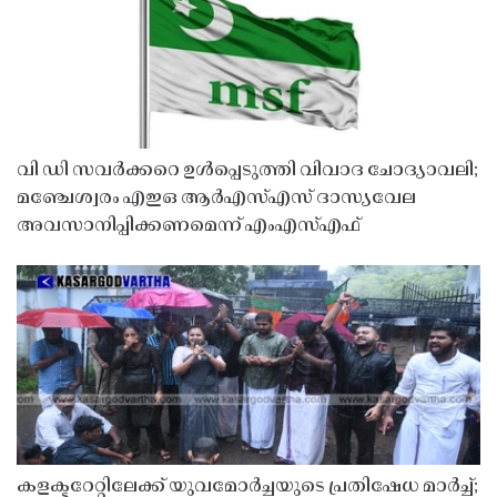
വി ഡി സവർക്കറെ ഉൾപ്പെടുത്തി വിവാദ ചോദ്യാവലി;
മഞ്ചേശ്വരം എഇഒ ആർഎസ്എസ് ദാസ്യവേല
അവസാനിപ്പിക്കണമെന്ന് എംഎസ്എഫ്
കളക്ടറേറ്റിലേക്ക് യുവമോർച്ചയുടെ പ്രതിഷേധ മാർച്ച്;