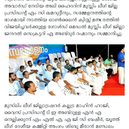
അവാര്‍ഡ് നേടിയ അലി ഹൈദറിന് മുസ്ലിം ലീഗ് ജില്ല
Updates
Assembly
Kerala
പ്രസിഡന്റ് എം സി ഖമറുദ്ദീനും, സമ്മേളനത്തിന്റെ
Polls
Local
Look
ഭാഗമായി നടത്തിയ ഓണ്‍ലൈന്‍ ക്വിസ്സ് മത്സരത്തില്‍
വിജയിച്ചവര്‍ക്കുള്ള ഗോള്‍ഡ് മെഡല്‍ മുസ്ലിം ലീഗ് ജില്ലാ
Body
Back
ജനറല്‍ സെക്രട്ടറി എ അബ്ദുര്‍ റഹ്മാനും സമ്മാനിച്ചു.
Election
2025
മുസ്‌ലിം ലീഗ് ജില്ലാട്രഷറര്‍ കല്ലട്ര മാഹിന്‍ ഹാജി,
വൈസ് പ്രസിഡന്റ് ടി ഇ അബ്ദുള്ള എന്‍ എ
നെല്ലിക്കുന്ന് എം എല്‍ എ, എ ജി സി ബഷീര്‍, യൂത്ത്
ലീഗ് ദേശീയ കമ്മിറ്റി അംഗം ശിബു മീരാന്‍ മണ്ഡലം