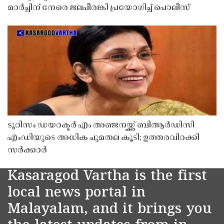
മാർച്ചിന് നേരെ ജലപീരങ്കി പ്രയോഗിച്ച് പൊലീസ്
ടൂറിസം ഡയറക്ടർ എം അഞ്ജനയ്ക്ക് ബിആർഡിസി
എംഡിയുടെ അധിക ചുമതല കൂടി; ഉത്തരവിറക്കി
സർക്കാർ
Kasaragod Vartha is the first
local news portal in
Malayalam, and it brings you