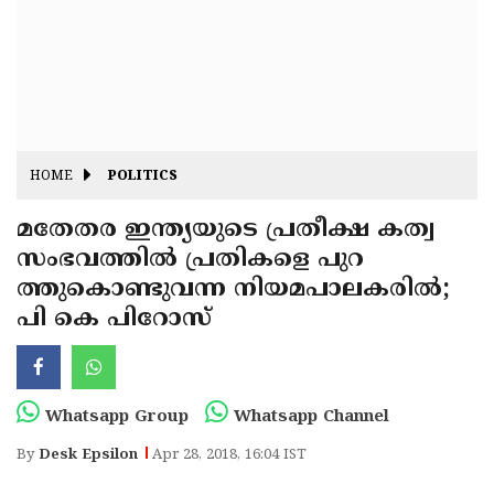
Fitr
May
Day
Eid
Al
Independence
Ad'ha
Day
Onam
HOME
POLITICS
J&K
State
മതേതര ഇന്ത്യയുടെ പ്രതീക്ഷ കത്വ
Haryana
സംഭവത്തില്‍ പ്രതികളെ പുറ
Assembly
State
Diwali
ത്തുകൊണ്ടുവന്ന നിയമപാലകരില്‍;
Elections
Assembly
Christmas
പി കെ പിറോസ്
Elections
New-
Year
Republic
Whatsapp Group
Whatsapp Channel
Day
Budget
By
Desk Epsilon
Apr 28, 2018, 16:04 IST
Delhi