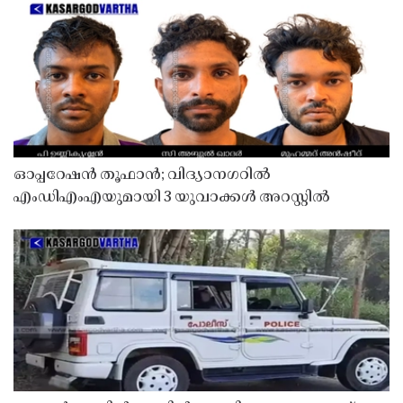
ഓപ്പറേഷൻ തൂഫാൻ; വിദ്യാനഗറിൽ
എംഡിഎംഎയുമായി 3 യുവാക്കൾ അറസ്റ്റിൽ