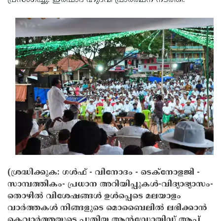
പ്രസംഗിച്ചു. ഇര്‍ഷാദ് ഹുദവി പ്രാര്‍ത്ഥന നടത്തി.
(ശ്രദ്ധിക്കുക: ഗൾഫ് - വിനോദം - ടെക്നോളജി -
സാമ്പത്തികം- പ്രധാന അറിയിപ്പുകൾ-വിദ്യാഭ്യാസം-
തൊഴിൽ വിശേഷങ്ങൾ ഉൾപ്പെടെ മലയാളം
വാർത്തകൾ നിങ്ങളുടെ മൊബൈലിൽ ലഭിക്കാൻ
കെവാർത്തയുടെ പുതിയ ആൻഡ്രോയിഡ് ആപ്പ്