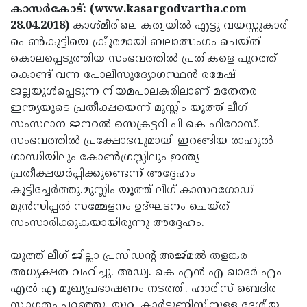
Election
Maha
കാസര്‍കോട്: (www.kasargodvartha.com
28.04.2018)
കാശ്മീരിലെ കത്വയില്‍ എട്ടു വയസ്സുകാരി
Shivarathri
International
പെണ്‍കുട്ടിയെ ക്രീൂരമായി ബലാത്സംഗം ചെയ്ത്
Women's
Anti-
കൊലപ്പെടുത്തിയ സംഭവത്തില്‍ പ്രതികളെ പുറത്ത്
കൊണ്ട് വന്ന പോലീസുദ്യോഗസ്ഥന്‍ രമേഷ്
Day
Drug
Attukal
ജല്ലയുള്‍പ്പെടുന്ന നിയമപാലകരിലാണ് മതേതര
Campaign
Pongala
Holi
ഇന്ത്യയുടെ പ്രതീക്ഷയെന്ന് മുസ്ലിം യൂത്ത് ലീഗ്
സംസ്ഥാന ജനറല്‍ സെക്രട്ടറി പി കെ ഫിറോസ്.
2025
2025
IPL
സംഭവത്തില്‍ പ്രക്ഷോഭവുമായി ഇറങ്ങിയ രാഹുല്‍
2025
Eid
ഗാന്ധിയിലും കോണ്‍ഗ്രസ്സിലും ഇന്ത്യ
പ്രതീക്ഷയര്‍പ്പിക്കുണ്ടെന്ന് അദ്ദേഹം
Al-
Waqf
കൂട്ടിച്ചേര്‍ത്തു.മുസ്ലിം യൂത്ത് ലീഗ് കാസറഗോഡ്
Fitr
Bill
Vishu
മുന്‍സിപ്പല്‍ സമ്മേളനം ഉദ്ഘടനം ചെയ്ത്
സംസാരിക്കുകയായിരുന്നു അദ്ദേഹം.
2025
Controversy
Festival
Good
2025
Friday
Easter
യൂത്ത് ലീഗ് ജില്ലാ പ്രസിഡന്റ് അജ്മല്‍ തളങ്കര
അധ്യക്ഷത വഹിച്ചു. അഡ്വ. കെ എന്‍ എ ഖാദര്‍ എം
Observance
Sunday
By-
എല്‍ എ മുഖ്യപ്രഭാഷണം നടത്തി. ഹാരിസ് ബെദിര
2025
2025
Election
Bihar
സ്വാഗതം പറഞ്ഞു. യുവ കാര്‍ട്ടൂണിസ്റ്റിനുള്ള ദേശീയ