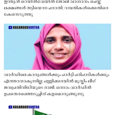
ഇന്ത്യൻ റെയിൽവേയിൽ ജോലി വാഗ്ദാനം ചെയ്ത്
ലക്ഷങ്ങൾ തട്ടിയെന്ന പരാതി; ദമ്പതികൾക്കെതിരെ
കേസെടുത്തു
വാർഡിലെ കാര്യങ്ങൾക്കും പാർട്ടി പരിപാടികൾക്കും
എത്താനാകുന്നില്ല; പള്ളിക്കരയിൽ മുസ്ലിം ലീഗ്
ജനപ്രതിനിധിയുടെ രാജി; ഒന്നാം വാർഡിൽ
ഉപതെരഞ്ഞെടുപ്പിന് കളമൊരുങ്ങുന്നു