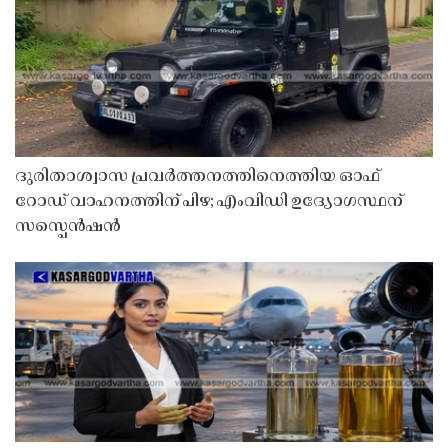
ദുരിതാശ്വാസ പ്രവർത്തനത്തിനെത്തിയ ഓഫ്
റോഡ് വാഹനത്തിന് പിഴ; എംവിഡി ഉദ്യോഗസ്ഥന്
സസ്പെൻഷൻ