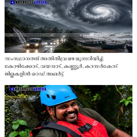
സംസ്ഥാനത്ത് അതിതീവ്ര മഴ മുന്നറിയിപ്പ്;
കോഴിക്കോട്, വയനാട്, കണ്ണൂർ, കാസർകോട്
ജില്ലകളിൽ റെഡ് അലർട്ട്