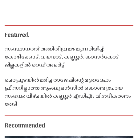
Featured
സംസ്ഥാനത്ത് അതിതീവ്ര മഴ മുന്നറിയിപ്പ്;
കോഴിക്കോട്, വയനാട്, കണ്ണൂർ, കാസർകോട്
ജില്ലകളിൽ റെഡ് അലർട്ട്
ചെറുപുഴയിൽ മരിച്ച രാജേഷിൻ്റെ മൃതദേഹം
ഫ്രീസറില്ലാത്ത ആംബുലൻസിൽ കൊണ്ടുപോയ
സംഭവം; വീഴ്ചയിൽ കണ്ണൂർ എഡിഎം വിശദീകരണം
തേടി
Recommended