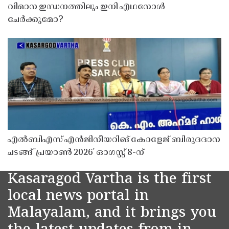
വിമാന ഇന്ധനത്തിലും ഇനി എഥനോൾ
ചേർക്കുമോ?
എൽബിഎസ് എൻജിനീയറിങ് കോളേജ് ബിരുദദാന
ചടങ്ങ് 'പ്രയാൺ 2026' ഓഗസ്റ്റ് 8-ന്
Kasaragod Vartha is the first
local news portal in
Malayalam, and it brings you