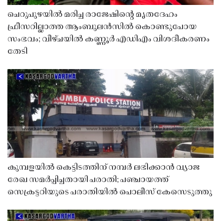
ചെറുപുഴയിൽ മരിച്ച രാജേഷിൻ്റെ മൃതദേഹം
ഫ്രീസറില്ലാത്ത ആംബുലൻസിൽ കൊണ്ടുപോയ
സംഭവം; വീഴ്ചയിൽ കണ്ണൂർ എഡിഎം വിശദീകരണം
തേടി
കുമ്പളയിൽ കെട്ടിടത്തിന് നമ്പർ ലഭിക്കാൻ വ്യാജ
രേഖ സമർപ്പിച്ചതായി പരാതി; പഞ്ചായത്ത്
സെക്രട്ടറിയുടെ പരാതിയിൽ പൊലീസ് കേസെടുത്തു