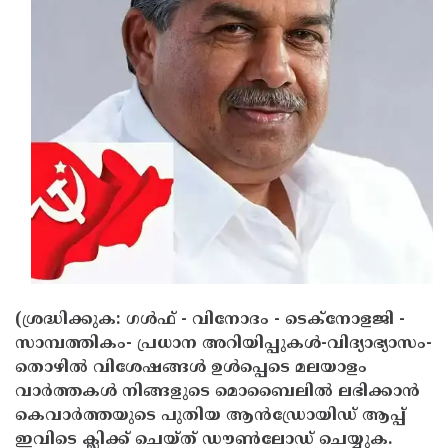
Updates
Assembly
Kerala
Polls
Local
Look
Body
Back
Election
2025
(ശ്രദ്ധിക്കുക: ഗൾഫ് - വിനോദം - ടെക്നോളജി -
സാമ്പത്തികം- പ്രധാന അറിയിപ്പുകൾ-വിദ്യാഭ്യാസം-
തൊഴിൽ വിശേഷങ്ങൾ ഉൾപ്പെടെ മലയാളം
വാർത്തകൾ നിങ്ങളുടെ മൊബൈലിൽ ലഭിക്കാൻ
കെവാർത്തയുടെ പുതിയ ആൻഡ്രോയിഡ് ആപ്പ്
ഇവിടെ ക്ലിക്ക് ചെയ്ത് ഡൗൺലോഡ് ചെയ്യുക.