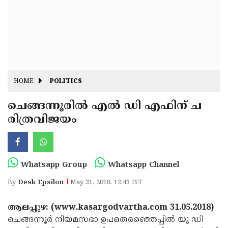
Fitr
May
Day
Eid
Al
Independence
Ad'ha
Day
Onam
HOME
POLITICS
J&K
State
ചെങ്ങന്നൂരില്‍ എല്‍ ഡി എഫിന് ച
Haryana
രിത്രവിജയം
Assembly
State
Diwali
Elections
Assembly
Christmas
Elections
New-
Whatsapp Group
Whatsapp Channel
Year
Republic
By
Desk Epsilon
May 31, 2018, 12:43 IST
Day
Budget
ആലപ്പുഴ: (www.kasargodvartha.com 31.05.2018)
Delhi
ചെങ്ങന്നൂര്‍ നിയമസഭാ ഉപതെരഞ്ഞെപ്പില്‍ യു ഡി