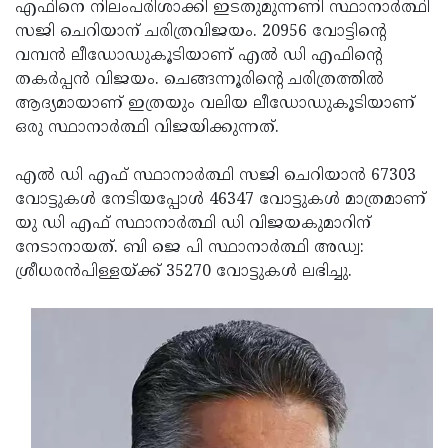
Election
എഫിനെ നിലംപരിശാക്കി ഇടതുമുന്നണി സ്ഥാനാര്‍ത്ഥി
Maha
സജി ചെറിയാന് ചരിത്രവിജയം. 20956 വോട്ടിന്റെ
Shivarathri
International
വമ്പന്‍ ലീഡോഡുകൂടിയാണ് എല്‍ ഡി എഫിന്റെ
Women's
തകര്‍പ്പന്‍ വിജയം. ചെങ്ങന്നൂരിന്റെ ചരിത്രത്തില്‍
Anti-
ആദ്യമായാണ് ഇത്രയും വലിയ ലീഡോഡുകൂടിയാണ്
Day
Drug
Attukal
ഒരു സ്ഥാനാര്‍ത്ഥി വിജയിക്കുന്നത്.
Campaign
Pongala
Holi
എല്‍ ഡി എഫ് സ്ഥാനാര്‍ത്ഥി സജി ചെറിയാന്‍ 67303
2025
2025
IPL
വോട്ടുകള്‍ നേടിയപ്പോള്‍ 46347 വോട്ടുകള്‍ മാത്രമാണ്
2025
യു ഡി എഫ് സ്ഥാനാര്‍ത്ഥി ഡി വിജയകുമാറിന്
Eid
നേടാനായത്. ബി ജെ പി സ്ഥാനാര്‍ത്ഥി അഡ്വ:
Al-
Waqf
ശ്രീധരന്‍പിള്ളയ്ക്ക് 35270 വോട്ടുകള്‍ ലഭിച്ചു.
Fitr
Bill
Vishu
2025
Controversy
Festival
Good
2025
Friday
Easter
Observance
Sunday
By-
2025
2025
Election
Bihar