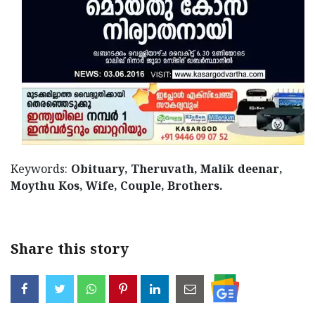
Updates
Assembly
Kerala
Polls
Local
Look
Body
Back
Election
2025
Keywords:
Obituary, Theruvath, Malik deenar,
Moythu Kos, Wife, Couple, Brothers.
Share this story