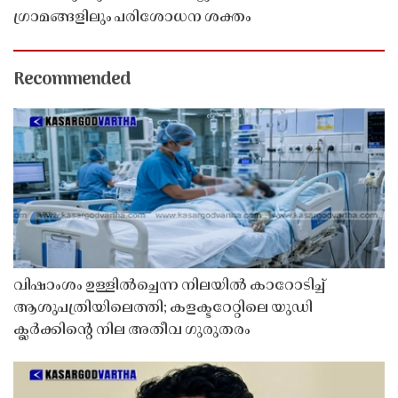
ഗ്രാമങ്ങളിലും പരിശോധന ശക്തം
Recommended
വിഷാംശം ഉള്ളിൽച്ചെന്ന നിലയിൽ കാറോടിച്ച്
ആശുപത്രിയിലെത്തി; കളക്ടറേറ്റിലെ യുഡി
ക്ലർക്കിൻ്റെ നില അതീവ ഗുരുതരം