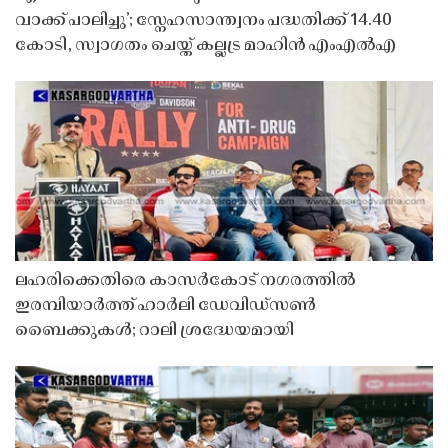
വാക്ക് പാലിച്ചു’; സ്നേഹസാന്ത്വനം പദ്ധതിക്ക് 14.40
കോടി, സ്വാഗതം ചെയ്ത് കല്ലട്ര മാഹിൻ എംഎൽഎ
ലഹരിക്കെതിരെ കാസർകോട് നഗരത്തിൽ
ഇരമ്പിയാർത്ത് ഹാർലി ഡേവിഡ്‌സൺ
ബൈക്കുകൾ; റാലി ശ്രദ്ധേയമായി