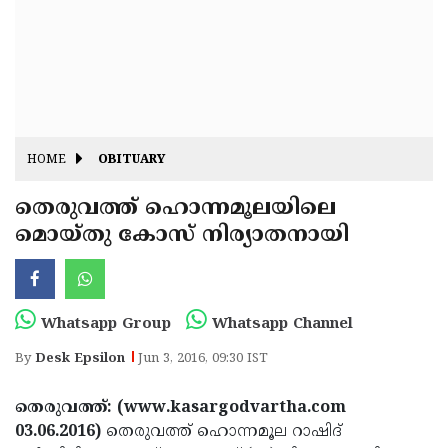
Fitr
May
Day
Eid
Al
Independence
Ad'ha
Day
Onam
HOME
OBITUARY
J&K
State
തെരുവത്ത് ഹൊന്നമൂലയിലെ
Haryana
മൊയ്തു കോസ് നിര്യാതനായി
Assembly
State
Diwali
Elections
Assembly
Christmas
Elections
New-
Whatsapp Group
Whatsapp Channel
Year
Republic
By
Desk Epsilon
Jun 3, 2016, 09:30 IST
Day
Budget
തെരുവത്ത്: (www.kasargodvartha.com
Delhi
03.06.2016)
തെരുവത്ത് ഹൊന്നമൂല റാഷിദ്