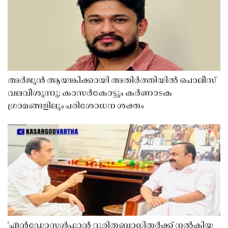
അർജുൻ ആയങ്കിക്കായി അതിർത്തിയിൽ പൊലീസ്
വലവീശുന്നു; കാസർകോട്ടും കർണാടക
ഗ്രാമങ്ങളിലും പരിശോധന ശക്തം
‘എൻഡോസൾഫാൻ ദുരിതബാധിതർക്ക് നൽകിയ