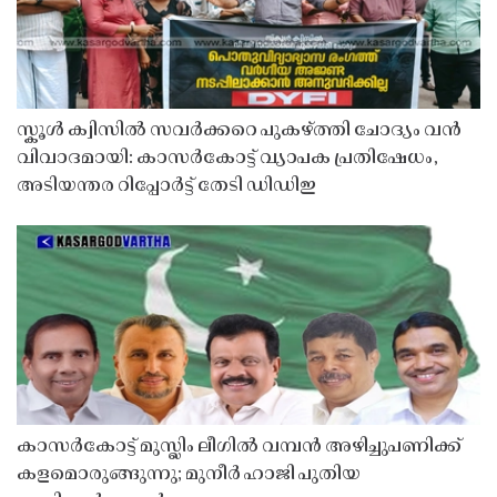
സ്കൂൾ ക്വിസിൽ സവർക്കറെ പുകഴ്ത്തി ചോദ്യം വൻ
വിവാദമായി: കാസർകോട്ട് വ്യാപക പ്രതിഷേധം,
അടിയന്തര റിപ്പോർട്ട് തേടി ഡിഡിഇ
കാസർകോട്ട് മുസ്ലിം ലീഗിൽ വമ്പൻ അഴിച്ചുപണിക്ക്
കളമൊരുങ്ങുന്നു; മുനീർ ഹാജി പുതിയ