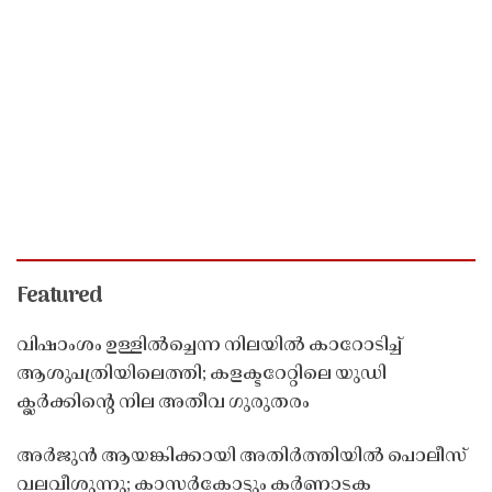
Featured
വിഷാംശം ഉള്ളിൽച്ചെന്ന നിലയിൽ കാറോടിച്ച്
ആശുപത്രിയിലെത്തി; കളക്ടറേറ്റിലെ യുഡി
ക്ലർക്കിൻ്റെ നില അതീവ ഗുരുതരം
അർജുൻ ആയങ്കിക്കായി അതിർത്തിയിൽ പൊലീസ്
വലവീശുന്നു; കാസർകോട്ടും കർണാടക