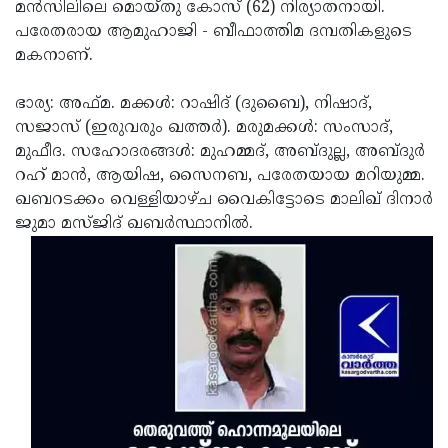
Election
മന്‍സിലിലെ മൊയ്തു കോസ് (62) നിര്യാതനായി.
Maha
പരേതരായ ആമുഹാജി - ബീഫാത്തിമ ദമ്പതികളുടെ
Shivarathri
International
മകനാണ്.
Women's
Anti-
ഭാര്യ: അഫ്മ. മക്കള്‍: റാഷിദ് (ദുബൈ), നിഷാദ്,
Day
Drug
Attukal
സജാസ് (ഇരുവരും ഖത്തര്‍). മരുമക്കള്‍: സംസാദ്,
Campaign
Pongala
മുഫീദ. സഹോദരങ്ങള്‍: മുഹമ്മദ്, അബ്ദുല്ല, അബ്ദുര്‍
Holi
റഹ് മാന്‍, ആയിഷ, സൈനബ, പരേതയായ മറിയുമ്മ.
2025
2025
IPL
ഖബറടക്കം വെള്ളിയാഴ്ച വൈകിട്ടോടെ മാലിഖ് ദിനാര്‍
2025
ജുമാ മസ്ജിദ് ഖബര്‍സ്ഥാനില്‍.
Eid
Al-
Waqf
Fitr
Bill
Vishu
2025
Controversy
Festival
Good
2025
Friday
Easter
Observance
Sunday
By-
2025
2025
Election
Bihar