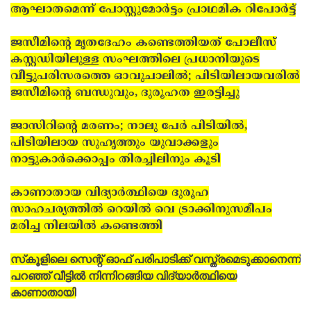
ആഘാതമെന്ന് പോസ്റ്റുമോര്‍ട്ടം പ്രാഥമിക റിപോര്‍ട്ട്
ജസീമിന്റെ മൃതദേഹം കണ്ടെത്തിയത് പോലീസ്
കസ്റ്റഡിയിലുള്ള സംഘത്തിലെ പ്രധാനിയുടെ
വീട്ടുപരിസരത്തെ ഓവുചാലില്‍; പിടിയിലായവരില്‍
ജസീമിന്റെ ബന്ധുവും, ദുരൂഹത ഇരട്ടിച്ചു
ജാസിറിന്റെ മരണം; നാലു പേര്‍ പിടിയില്‍,
പിടിയിലായ സുഹൃത്തും യുവാക്കളും
നാട്ടുകാര്‍ക്കൊപ്പം തിരച്ചിലിനും കൂടി
കാണാതായ വിദ്യാര്‍ത്ഥിയെ ദുരൂഹ
സാഹചര്യത്തിൽ റെയിൽ വെ ട്രാക്കിനുസമീപം
മരിച്ച നിലയിൽ കണ്ടെത്തി
സ്‌കൂളിലെ സെന്റ് ഓഫ് പരിപാടിക്ക് വസ്ത്രമെടുക്കാനെന്ന്
പറഞ്ഞ് വീട്ടില്‍ നിന്നിറങ്ങിയ വിദ്യാര്‍ത്ഥിയെ
കാണാതായി