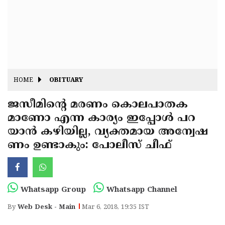
Fitr
May
Day
Eid
Al
Independence
Ad'ha
Day
Onam
HOME
OBITUARY
J&K
State
ജസീമിന്റെ മരണം കൊലപാതക
Haryana
മാണോ എന്ന കാര്യം ഇപ്പോള്‍ പറ
Assembly
State
Diwali
യാന്‍ കഴിയില്ല, വ്യക്തമായ അന്വേഷ
Elections
Assembly
Christmas
ണം ഉണ്ടാകും: പോലീസ് ചീഫ്
Elections
New-
Year
Republic
Whatsapp Group
Whatsapp Channel
Day
Budget
By
Web Desk - Main
Mar 6, 2018, 19:35 IST
Delhi