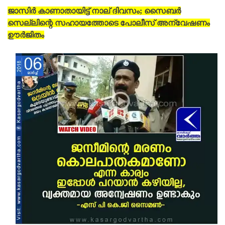
ജാസിര്‍ കാണാതായിട്ട് നാല് ദിവസം; സൈബര്‍
സെല്ലിന്റെ സഹായത്തോടെ പോലീസ് അന്വേഷണം
ഊര്‍ജിതം