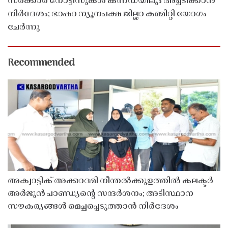
സർക്കാർ നോട്ടീസുകൾ കന്നഡയിലും അച്ചടിക്കാൻ
നിർദേശം; ഭാഷാ ന്യൂനപക്ഷ ജില്ലാ കമ്മിറ്റി യോഗം
ചേർന്നു
Recommended
അക്വാട്ടിക് അക്കാദമി നീന്തൽക്കുളത്തിൽ കലക്ടർ
അർജുൻ പാണ്ഡ്യൻ്റെ സന്ദർശനം; അടിസ്ഥാന
സൗകര്യങ്ങൾ മെച്ചപ്പെടുത്താൻ നിർദേശം