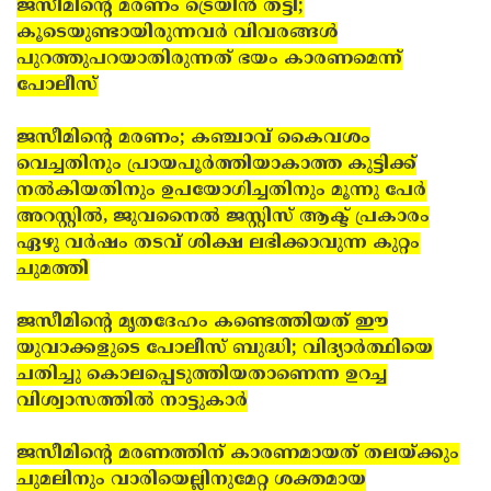
ജസീമിന്റെ മരണം ട്രെയിന്‍ തട്ടി;
കൂടെയുണ്ടായിരുന്നവര്‍ വിവരങ്ങള്‍
പുറത്തുപറയാതിരുന്നത് ഭയം കാരണമെന്ന്
പോലീസ്
ജസീമിന്റെ മരണം; കഞ്ചാവ് കൈവശം
വെച്ചതിനും പ്രായപൂര്‍ത്തിയാകാത്ത കുട്ടിക്ക്
നല്‍കിയതിനും ഉപയോഗിച്ചതിനും മൂന്നു പേര്‍
അറസ്റ്റില്‍, ജുവനൈല്‍ ജസ്റ്റിസ് ആക്ട് പ്രകാരം
ഏഴു വര്‍ഷം തടവ് ശിക്ഷ ലഭിക്കാവുന്ന കുറ്റം
ചുമത്തി
ജസീമിന്റെ മൃതദേഹം കണ്ടെത്തിയത് ഈ
യുവാക്കളുടെ പോലീസ് ബുദ്ധി; വിദ്യാർത്ഥിയെ
ചതിച്ചു കൊലപ്പെടുത്തിയതാണെന്ന ഉറച്ച
വിശ്വാസത്തില്‍ നാട്ടുകാര്‍
ജസീമിന്റെ മരണത്തിന് കാരണമായത് തലയ്ക്കും
ചുമലിനും വാരിയെല്ലിനുമേറ്റ ശക്തമായ