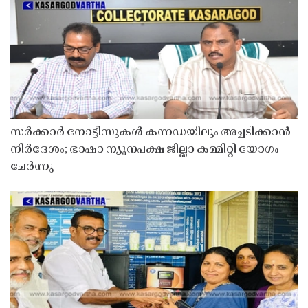
സർക്കാർ നോട്ടീസുകൾ കന്നഡയിലും അച്ചടിക്കാൻ
നിർദേശം; ഭാഷാ ന്യൂനപക്ഷ ജില്ലാ കമ്മിറ്റി യോഗം
ചേർന്നു