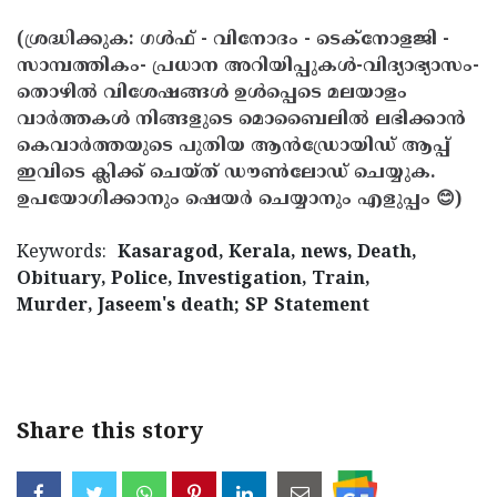
(ശ്രദ്ധിക്കുക: ഗൾഫ് - വിനോദം - ടെക്നോളജി -
സാമ്പത്തികം- പ്രധാന അറിയിപ്പുകൾ-വിദ്യാഭ്യാസം-
തൊഴിൽ വിശേഷങ്ങൾ ഉൾപ്പെടെ മലയാളം
വാർത്തകൾ നിങ്ങളുടെ മൊബൈലിൽ ലഭിക്കാൻ
കെവാർത്തയുടെ പുതിയ ആൻഡ്രോയിഡ് ആപ്പ്
ഇവിടെ ക്ലിക്ക് ചെയ്ത് ഡൗൺലോഡ് ചെയ്യുക.
ഉപയോഗിക്കാനും ഷെയർ ചെയ്യാനും എളുപ്പം 😊)
Keywords:
Kasaragod, Kerala, news, Death,
Obituary, Police, Investigation, Train,
Murder, Jaseem's death; SP Statement
< !- START disable copy paste -->
Share this story