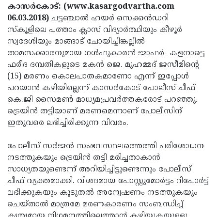
Election
Maha
കാസര്‍കോട്: (www.kasargodvartha.com
06.03.2018)
ചട്ടഞ്ചാല്‍ ഹയര്‍ സെക്കന്‍ഡറി
Shivarathri
International
സ്‌കൂളിലെ പത്താം ക്ലാസ് വിദ്യാര്‍ത്ഥിയും കീഴൂര്‍
Women's
Anti-
സ്വദേശിയും മാങ്ങാട് ചോയിച്ചിങ്കല്ലില്‍
താമസക്കാരനുമായ ഗള്‍ഫുകാരന്‍ ജാഫര്‍- കളനാട്ടെ
Day
Drug
Attukal
ഫരീദ ദമ്പതികളുടെ മകന്‍ ജെ. മുഹമ്മദ് ജസീമിന്റെ
Campaign
Pongala
Holi
(15) മരണം കൊലപാതകമാണോ എന്ന് ഇപ്പോള്‍
പറയാന്‍ കഴിയില്ലെന്ന് കാസര്‍കോട് പോലീസ് ചീഫ്
2025
2025
IPL
കെ.ജി സൈമണ്‍ മാധ്യമപ്രവര്‍ത്തകരോട് പറഞ്ഞു.
2025
Eid
ട്രെയിന്‍ തട്ടിയാണ് മരണമെന്നാണ് പോലീസിന്
ഇതുവരെ ലഭിച്ചിരിക്കുന്ന വിവരം.
Al-
Waqf
Fitr
Bill
Vishu
പോലീസ് സര്‍ജന്‍ സംഭവസ്ഥലത്തെത്തി പരിശോധന
നടത്തുകയും ട്രെയിന്‍ തട്ടി മരിച്ചതാകാന്‍
2025
Controversy
Festival
Good
സാധ്യതയുണ്ടെന്ന് അറിയിച്ചിട്ടുണ്ടെന്നും പോലീസ്
2025
Friday
Easter
ചീഫ് വ്യക്തമാക്കി. വിശദമായ പോസ്റ്റുമോര്‍ട്ടം റിപോര്‍ട്ട്
ലഭിക്കുകയും കൂടുതല്‍ അന്വേഷണം നടത്തുകയും
Observance
Sunday
By-
ചെയ്താല്‍ മാത്രമേ മരണകാരണം സംബന്ധിച്ച്
2025
2025
Election
Bihar
കൃത്യമായ നിഗമനത്തിലെത്താന്‍ കഴിയുകയുള്ളൂ.