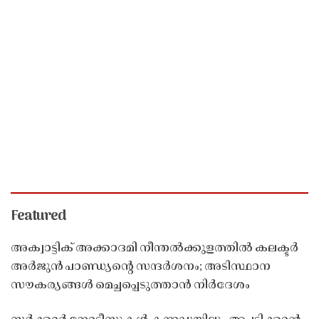
Featured
അക്വാട്ടിക് അക്കാദമി നീന്തൽക്കുളത്തിൽ കലക്ടർ
അർജുൻ പാണ്ഡ്യൻ്റെ സന്ദർശനം; അടിസ്ഥാന
സൗകര്യങ്ങൾ മെച്ചപ്പെടുത്താൻ നിർദേശം