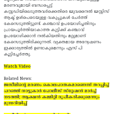
മരണവുമായി ബന്ധപ്പെട്ട്
Updates
Assembly
Kerala
കസ്റ്റഡിയിലെടുത്തവര്‍ക്കെതിരെ ജുവനൈല്‍ ജസ്റ്റിസ്
Polls
Local
Look
ആക്ട് ഉള്‍പെടെയുള്ള വകുപ്പുകള്‍ ചേര്‍ത്ത്
കേസെടുത്തിട്ടുണ്ട്. കഞ്ചാവ് ഉപയോഗിച്ചതിനും
Body
Back
പ്രായപൂര്‍ത്തിയാകാത്ത കുട്ടിക്ക് കഞ്ചാവ്
Election
2025
ഉപയോഗിക്കാന്‍ നല്‍കിയതിനും മറ്റുമാണ്
കേസെടുത്തിരിക്കുന്നത്. വ്യക്തമായ അന്വേഷണം
ഇക്കാര്യത്തില്‍ ഉണ്ടാകുമെന്നും എസ് പി
കൂട്ടിച്ചേര്‍ത്തു.
Watch Video
Related News:
ജസീമിന്റെ മരണം കൊലപാതകമാണെന്ന് തറപ്പിച്ച്
പറഞ്ഞ് നാട്ടുകാര്‍ പോലീസ് സ്‌റ്റേഷന്‍ മാര്‍ച്ച്
നടത്തി; ആക്ഷന്‍ കമ്മിറ്റി രൂപീകരിക്കുമെന്നും
മുന്നറിയിപ്പ്