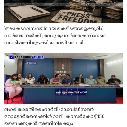
'അപകടാവസ്ഥയിലായ കെട്ടിടങ്ങളെക്കുറിച്ച്
വാർത്ത നൽകി'; മാധ്യമപ്രവർത്തകന് നേരെ
വധഭീഷണി മുഴക്കിയതായി പരാതി
ലഹരിക്കെതിരെ ഹാർലി-ഡേവിഡ്‌സൺ
മോട്ടോർസൈക്കിൾ റാലി; കാസർകോട്ട് 150
ബൈക്കുകൾ അണിനിരക്കും