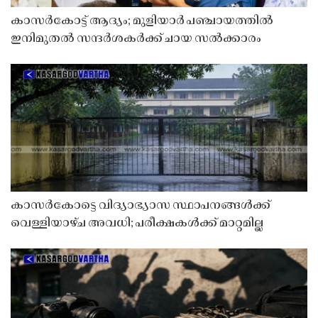
കാസർകോട്ട് ആദ്യം; മുളിയാർ പഞ്ചായത്തിൽ
ഇനിമുതൽ സന്ദർശകർക്ക് ചായ സൽക്കാരം
കാസർകോട്ടെ വിദ്യാഭ്യാസ സ്ഥാപനങ്ങൾക്ക്
വെള്ളിയാഴ്ച അവധി; പരീക്ഷകൾക്ക് മാറ്റമില്ല