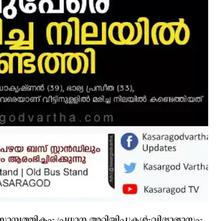
സാമ്പത്തികം- പ്രധാന അറിയിപ്പുകൾ-വിദ്യാഭ്യാസം-