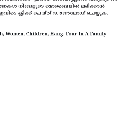
ത്തകൾ നിങ്ങളുടെ മൊബൈലിൽ ലഭിക്കാൻ
ിടെ ക്ലിക്ക് ചെയ്ത് ഡൗൺലോഡ് ചെയ്യുക.
h, Women, Children, Hang, Four In A Family