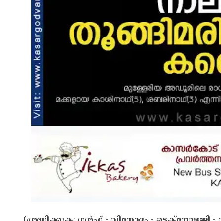
(ശ്രദ്ധിക്കുക: ഗൾഫ് - വിനോദം - ടെക്നോളജി - 