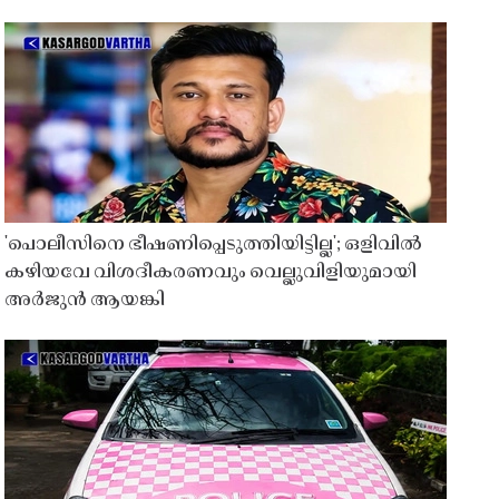
'പൊലീസിനെ ഭീഷണിപ്പെടുത്തിയിട്ടില്ല'; ഒളിവിൽ
കഴിയവേ വിശദീകരണവും വെല്ലുവിളിയുമായി
അർജുൻ ആയങ്കി