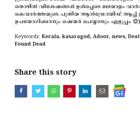
തൊഴിൽ വിശേഷങ്ങൾ ഉൾപ്പെടെ മലയാളം വാർ
കെവാർത്തയുടെ പുതിയ ആൻഡ്രോയിഡ് ആപ്പ് ഇവ
ഉപയോഗിക്കാനും ഷെയർ ചെയ്യാനും എളുപ്പം 😊)
Keywords:
Kerala, kasaragod, Adoor, news, Deat
Found Dead
Share this story