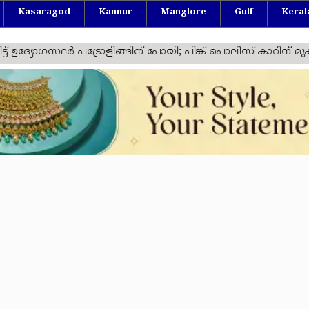
Kasaragod
Kannur
Manglore
Gulf
Keral