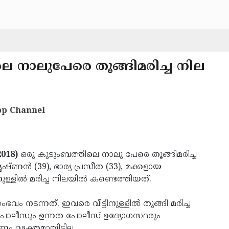
െ നാലുപേരെ തൂങ്ങിമരിച്ച നില
p Channel
2018)
ഒരു കുടുംബത്തിലെ നാലു പേരെ തൂങ്ങിമരിച്ച
ണന്‍ (39), ഭാര്യ പ്രസീത (33), മക്കളായ
്ളില്‍ മരിച്ച നിലയില്‍ കണ്ടെത്തിയത്.
 നടന്നത്. ഇവരെ വീട്ടിനുള്ളില്‍ തുങ്ങി മരിച്ച
പോലീസും ഉന്നത പോലീസ് ഉദ്യോഗസ്ഥരും
്യക്തമായിട്ടില്ല.