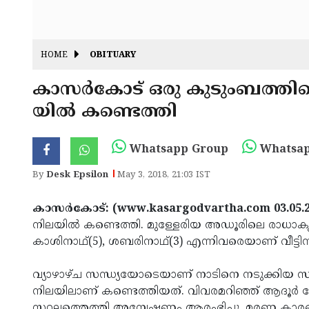
HOME
OBITUARY
കാസര്‍കോട് ഒരു കുടുംബത്തില
യില്‍ കണ്ടെത്തി
Whatsapp Group
Whatsap
By
Desk Epsilon
May 3, 2018, 21:03 IST
കാസര്‍കോട്: (www.kasargodvartha.com 03.05.
നിലയില്‍ കണ്ടെത്തി. മുള്ളേരിയ അഡൂരിലെ രാധാകൃഷ്
കാശിനാഥ്(5), ശബരിനാഥ്(3) എന്നിവരെയാണ് വീട്ടിനുള
വ്യാഴാഴ്ച സന്ധ്യയോടെയാണ് നാടിനെ നടുക്കിയ സംഭവം
നിലയിലാണ് കണ്ടെത്തിയത്. വിവരമറിഞ്ഞ് ആദൂര്‍ 
സ്ഥലത്തെത്തി അന്വേഷണം ആരംഭിച്ചു. മരണ കാരണം വ