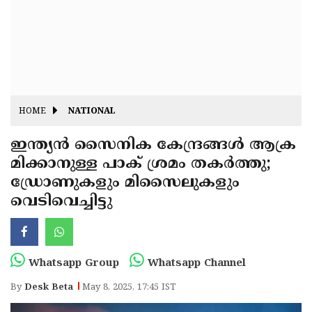
Fitr
May
Day
Eid
Al
Independence
Ad'ha
Day
Onam
HOME
NATIONAL
J&K
State
ഇന്ത്യൻ സൈനിക കേന്ദ്രങ്ങൾ ആക്ര
Haryana
മിക്കാനുള്ള പാക് ശ്രമം തകർത്തു;
Assembly
State
Diwali
ഡ്രോണുകളും മിസൈലുകളും
Elections
Assembly
Christmas
വെടിവെച്ചിട്ടു
Elections
New-
Year
Republic
Whatsapp Group
Whatsapp Channel
Day
Budget
By
Desk Beta
May 8, 2025, 17:45 IST
Delhi