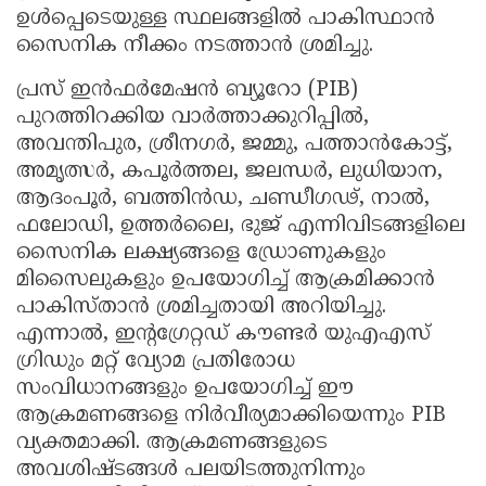
ഉൾപ്പെടെയുള്ള സ്ഥലങ്ങളിൽ പാകിസ്ഥാൻ
സൈനിക നീക്കം നടത്താൻ ശ്രമിച്ചു.
പ്രസ് ഇൻഫർമേഷൻ ബ്യൂറോ (PIB)
പുറത്തിറക്കിയ വാർത്താക്കുറിപ്പിൽ,
അവന്തിപുര, ശ്രീനഗർ, ജമ്മു, പത്താൻകോട്ട്,
അമൃത്സർ, കപൂർത്തല, ജലന്ധർ, ലുധിയാന,
ആദംപൂർ, ബത്തിൻഡ, ചണ്ഡീഗഢ്, നാൽ,
ഫലോഡി, ഉത്തർലൈ, ഭുജ് എന്നിവിടങ്ങളിലെ
സൈനിക ലക്ഷ്യങ്ങളെ ഡ്രോണുകളും
മിസൈലുകളും ഉപയോഗിച്ച് ആക്രമിക്കാൻ
പാകിസ്താൻ ശ്രമിച്ചതായി അറിയിച്ചു.
എന്നാൽ, ഇന്റഗ്രേറ്റഡ് കൗണ്ടർ യുഎഎസ്
ഗ്രിഡും മറ്റ് വ്യോമ പ്രതിരോധ
സംവിധാനങ്ങളും ഉപയോഗിച്ച് ഈ
ആക്രമണങ്ങളെ നിർവീര്യമാക്കിയെന്നും PIB
വ്യക്തമാക്കി. ആക്രമണങ്ങളുടെ
അവശിഷ്ടങ്ങൾ പലയിടത്തുനിന്നും