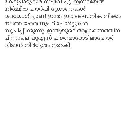
കേടുപാടുകൾ സംഭവിച്ചു. ഇസ്രായേൽ
നിർമ്മിത ഹാർപി ഡ്രോണുകൾ
ഉപയോഗിച്ചാണ് ഇന്ത്യ ഈ സൈനിക നീക്കം
നടത്തിയതെന്നും റിപ്പോർട്ടുകൾ
സൂചിപ്പിക്കുന്നു. ഇന്ത്യയുടെ ആക്രമണത്തിന്
പിന്നാലെ യുഎസ് പൗരന്മാരോട് ലാഹോർ
വിടാൻ നിർദ്ദേശം നൽകി.