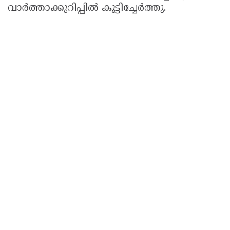
വാർത്താക്കുറിപ്പിൽ കൂട്ടിച്ചേർത്തു.