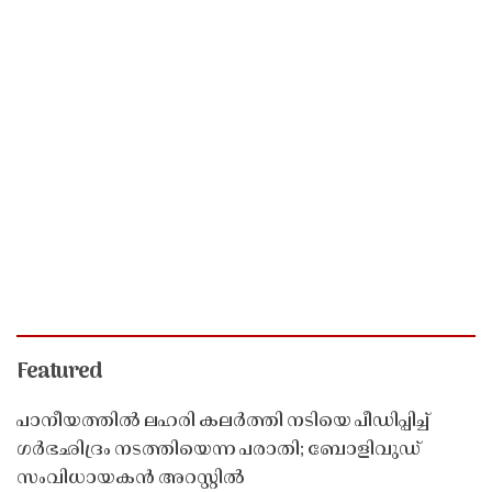
Featured
പാനീയത്തിൽ ലഹരി കലർത്തി നടിയെ പീഡിപ്പിച്ച്
ഗർഭഛിദ്രം നടത്തിയെന്ന പരാതി; ബോളിവുഡ്
സംവിധായകൻ അറസ്റ്റിൽ