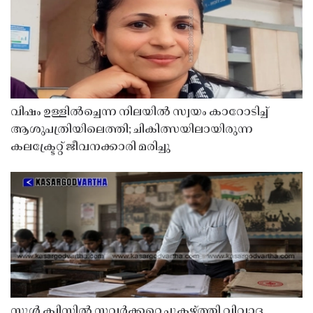
വിഷം ഉള്ളിൽച്ചെന്ന നിലയിൽ സ്വയം കാറോടിച്ച്
ആശുപത്രിയിലെത്തി; ചികിത്സയിലായിരുന്ന
കലക്ട്രേറ്റ് ജീവനക്കാരി മരിച്ചു
സ്കൂൾ ക്വിസിൽ സവർക്കറെ പുകഴ്ത്തി വിവാദ