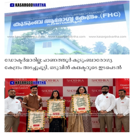
ഡോക്ടർമാരില്ല; പാണത്തൂർ കുടുംബാരോഗ്യ
കേന്ദ്രം അടച്ചുപൂട്ടി, ഒടുവിൽ കലക്ടറുടെ ഇടപെടൽ