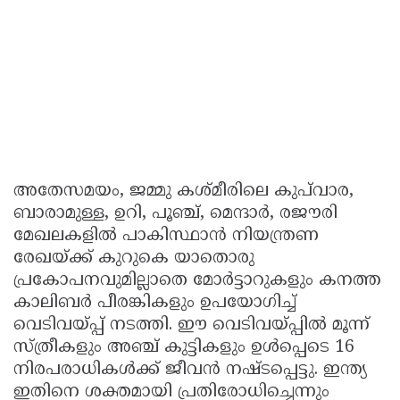
അതേസമയം, ജമ്മു കശ്മീരിലെ കുപ്‌വാര,
ബാരാമുള്ള, ഉറി, പൂഞ്ച്, മെന്ദാർ, രജൗരി
മേഖലകളിൽ പാകിസ്ഥാൻ നിയന്ത്രണ
രേഖയ്ക്ക് കുറുകെ യാതൊരു
പ്രകോപനവുമില്ലാതെ മോർട്ടാറുകളും കനത്ത
കാലിബർ പീരങ്കികളും ഉപയോഗിച്ച്
വെടിവയ്പ്പ് നടത്തി. ഈ വെടിവയ്പ്പിൽ മൂന്ന്
സ്ത്രീകളും അഞ്ച് കുട്ടികളും ഉൾപ്പെടെ 16
നിരപരാധികൾക്ക് ജീവൻ നഷ്ടപ്പെട്ടു. ഇന്ത്യ
ഇതിനെ ശക്തമായി പ്രതിരോധിച്ചെന്നും