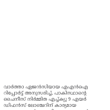
വാർത്താ ഏജൻസിയായ എഎൻഐ
റിപ്പോർട്ട് അനുസരിച്ച്, പാകിസ്ഥാന്റെ
ചൈനീസ് നിർമ്മിത എച്ച്ക്യു 9 എയർ
ഡിഫൻസ് ലോഞ്ചറിന് കാര്യമായ