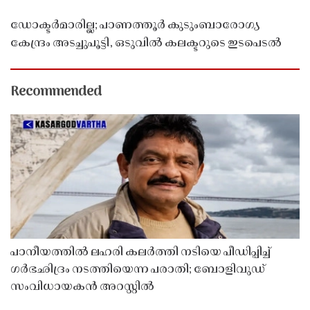
ഡോക്ടർമാരില്ല; പാണത്തൂർ കുടുംബാരോഗ്യ
കേന്ദ്രം അടച്ചുപൂട്ടി, ഒടുവിൽ കലക്ടറുടെ ഇടപെടൽ
Recommended
പാനീയത്തിൽ ലഹരി കലർത്തി നടിയെ പീഡിപ്പിച്ച്
ഗർഭഛിദ്രം നടത്തിയെന്ന പരാതി; ബോളിവുഡ്
സംവിധായകൻ അറസ്റ്റിൽ