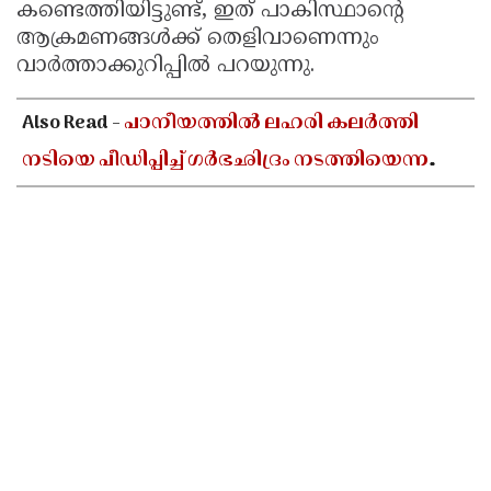
കണ്ടെത്തിയിട്ടുണ്ട്, ഇത് പാകിസ്ഥാന്റെ
ആക്രമണങ്ങൾക്ക് തെളിവാണെന്നും
വാർത്താക്കുറിപ്പിൽ പറയുന്നു.
Also Read -
പാനീയത്തിൽ ലഹരി കലർത്തി
നടിയെ പീഡിപ്പിച്ച് ഗർഭഛിദ്രം നടത്തിയെന്ന
പരാതി; ബോളിവുഡ് സംവിധായകൻ
അറസ്റ്റിൽ