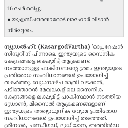
Updates
Assembly
16 പേർ മരിച്ചു.
Kerala
Polls
Local
Look
● യുഎസ് പൗരന്മാരോട് ലാഹോർ വിടാൻ
Body
Back
നിർദ്ദേശം.
Election
2025
ന്യൂഡൽഹി: (KasargodVartha)
'ഓപ്പറേഷൻ
സിന്ദൂറി'ന് പിന്നാലെ ഇന്ത്യയുടെ സൈനിക
കേന്ദ്രങ്ങളെ ലക്ഷ്യമിട്ട് ആക്രമണം
നടത്താനുള്ള പാകിസ്ഥാന്റെ ശ്രമം ഇന്ത്യയുടെ
പ്രതിരോധ സംവിധാനങ്ങൾ ഉപയോഗിച്ച്
തകർത്തു. ബുധനാഴ്ച രാത്രി വടക്കൻ,
പടിഞ്ഞാറൻ മേഖലകളിലെ സൈനിക
കേന്ദ്രങ്ങളെ ലക്ഷ്യമിട്ട് പാകിസ്ഥാൻ നടത്തിയ
ഡ്രോൺ, മിസൈൽ ആക്രമണങ്ങളാണ്
ഇന്ത്യയുടെ അത്യാധുനിക വ്യോമ പ്രതിരോധ
സംവിധാനങ്ങൾ ഉപയോഗിച്ച് തടഞ്ഞത്.
ശ്രീനഗർ, ചണ്ഡീഗഡ്, ലുധിയാന, ബത്തിൻഡ