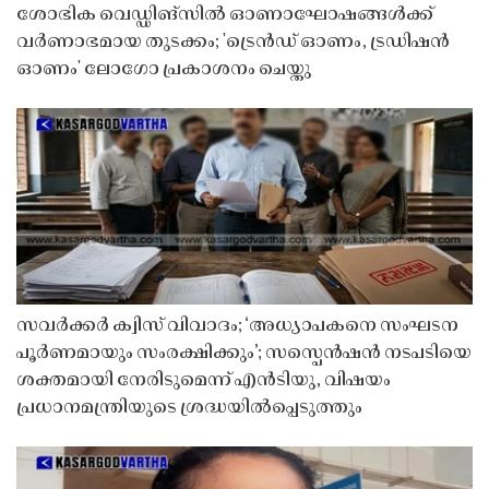
ശോഭിക വെഡ്ഡിങ്സിൽ ഓണാഘോഷങ്ങൾക്ക്
വർണാഭമായ തുടക്കം; 'ട്രെൻഡ് ഓണം, ട്രഡിഷൻ
ഓണം' ലോഗോ പ്രകാശനം ചെയ്തു
സവർക്കർ ക്വിസ് വിവാദം; ‘അധ്യാപകനെ സംഘടന
പൂർണമായും സംരക്ഷിക്കും’; സസ്പെൻഷൻ നടപടിയെ
ശക്തമായി നേരിടുമെന്ന് എൻടിയു, വിഷയം
പ്രധാനമന്ത്രിയുടെ ശ്രദ്ധയിൽപ്പെടുത്തും