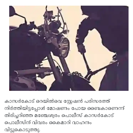
Updates
Assembly
Kerala
Polls
Local
Look
Body
Back
Election
2025
കാസര്‍കോട് റെയില്‍വെ സ്റ്റേഷന്‍ പരിസരത്ത്
നിര്‍ത്തിയിട്ടപ്പോള്‍ മോഷണം പോയ ബൈകാണെന്ന്
തിരിച്ചറിഞ്ഞ മഞ്ചേശ്വരം പൊലീസ് കാസര്‍കോട്
പൊലീസിന് വിവരം കൈമാറി വാഹനം
വിട്ടുകൊടുത്തു.