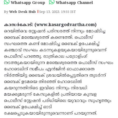
Election
Maha
Whatsapp Group
Whatsapp Channel
Shivarathri
International
By
Web Desk Hub
Sep 13, 2023, 19:55 IST
Women's
Anti-
കാസര്‍കോട്: (www.kasargodvartha.com)
Day
Drug
Attukal
റെയില്‍വെ സ്റ്റേഷന്‍ പരിസരത്ത് നിന്നും മോഷ്ടിച്ച
ബൈക് മഞ്ചേശ്വരത്ത് കണ്ടെത്തി. പൊലീസ്
Campaign
Pongala
Holi
സംഘത്തെ കണ്ട് മോഷ്ടിച്ച ബൈക് ഉപേക്ഷിച്ച്
2025
2025
IPL
കഞ്ചാവ് സംഘം കടന്നുകളയുകയായിരുന്നുവെന്ന്
പൊലീസ് പറഞ്ഞു. രാത്രികാല പട്രോളിംഗ്
2025
Eid
നടത്തുകയായിരുന്ന മഞ്ചേശ്വരത്തെ പൊലീസ് സംഘം
Al-
Waqf
ഹോടെലിന് സമീപം എന്‍ജിന്‍ ഓഫാക്കാതെ
നിര്‍ത്തിയിട്ട ബൈക് ശ്രദ്ധയില്‍പ്പെട്ടതിനെ തുടര്‍ന്ന്
Fitr
Bill
Vishu
ബൈക് ഉടമയെ തിരഞ്ഞ് ഹോടെലില്‍
2025
Controversy
Festival
Good
കയറുന്നതിനിടെ ഇവിടെ നിന്നും നിരവധി
മയക്കുമരുന്ന് കേസുകളില്‍ പ്രതിയായ കുമ്പള
2025
Friday
Easter
പൊലീസ് സ്റ്റേഷന്‍ പരിധിയിലെ യുവാവും സുഹൃത്തും
Observance
Sunday
By-
ബൈക് ഉപേക്ഷിച്ച് ഓടി
രക്ഷപ്പെടുകയായിരുന്നുവെന്നാണ് പറയുന്നത്.
2025
2025
Election
Bihar