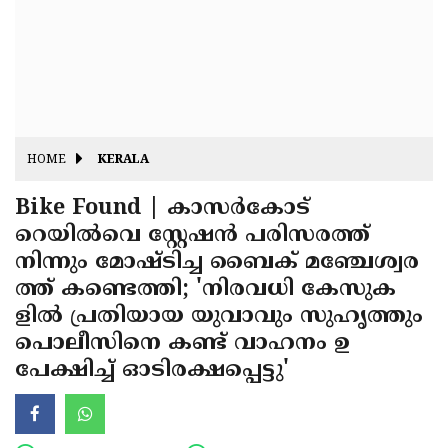
Fitr
May
Day
Eid
Al
Independence
Ad'ha
Day
Onam
HOME
KERALA
J&K
State
Bike Found | കാസര്‍കോട്
Haryana
റെയില്‍വെ സ്റ്റേഷന്‍ പരിസരത്ത്
Assembly
State
Diwali
നിന്നും മോഷ്ടിച്ച ബൈക് മഞ്ചേശ്വര
Elections
Assembly
Christmas
ത്ത് കണ്ടെത്തി; 'നിരവധി കേസുക
Elections
ളില്‍ പ്രതിയായ യുവാവും സുഹൃത്തും
New-
പൊലീസിനെ കണ്ട് വാഹനം ഉ
Year
Republic
പേക്ഷിച്ച് ഓടിരക്ഷപ്പെട്ടു'
Day
Budget
Delhi