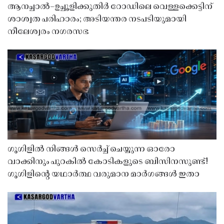
ആനച്ചാൽ–ഉച്ചൂളിക്കുതിർ റോഡിലെ വെള്ളക്കെട്ടിന്
ശാശ്വത പരിഹാരം; അടിയന്തര നടപടിയുമായി
നീലേശ്വരം നഗരസഭ
ഗൂഗിളിൽ നിങ്ങൾ സെർച്ച് ചെയ്യുന്ന ഓരോ
വാക്കിനും പുറകിൽ കോടികളുടെ ബിസിനസുണ്ട്!
ഗൂഗിളിന്റെ യഥാർത്ഥ വരുമാന മാർഗങ്ങൾ ഇതാ