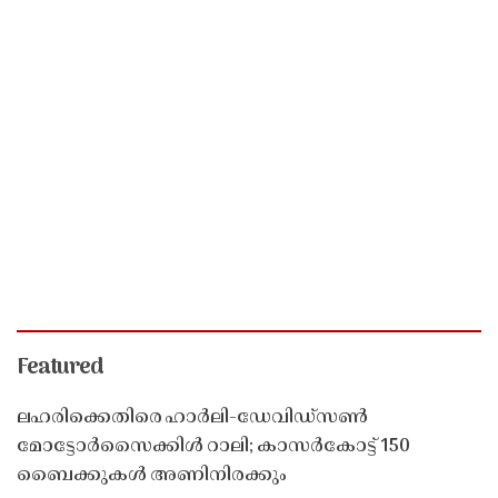
Featured
ലഹരിക്കെതിരെ ഹാർലി-ഡേവിഡ്‌സൺ
മോട്ടോർസൈക്കിൾ റാലി; കാസർകോട്ട് 150
ബൈക്കുകൾ അണിനിരക്കും