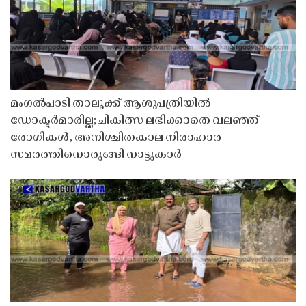
മംഗൽപാടി താലൂക്ക് ആശുപത്രിയിൽ
ഡോക്ടർമാരില്ല; ചികിത്സ ലഭിക്കാതെ വലഞ്ഞ്
രോഗികൾ, അനിശ്ചിതകാല നിരാഹാര
സമരത്തിനൊരുങ്ങി നാട്ടുകാർ