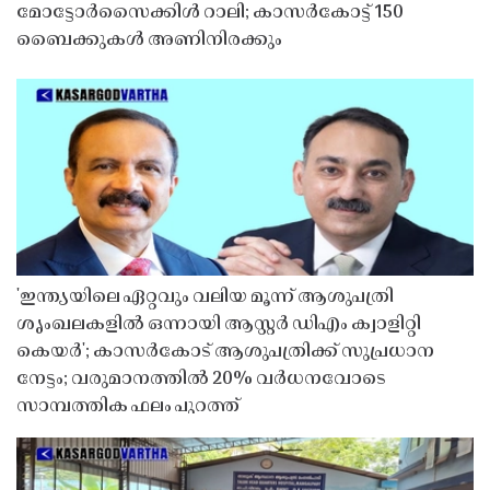
മോട്ടോർസൈക്കിൾ റാലി; കാസർകോട്ട് 150
ബൈക്കുകൾ അണിനിരക്കും
'ഇന്ത്യയിലെ ഏറ്റവും വലിയ മൂന്ന് ആശുപത്രി
ശൃംഖലകളിൽ ഒന്നായി ആസ്റ്റർ ഡിഎം ക്വാളിറ്റി
കെയർ'; കാസർകോട് ആശുപത്രിക്ക് സുപ്രധാന
നേട്ടം; വരുമാനത്തിൽ 20% വർധനവോടെ
സാമ്പത്തിക ഫലം പുറത്ത്