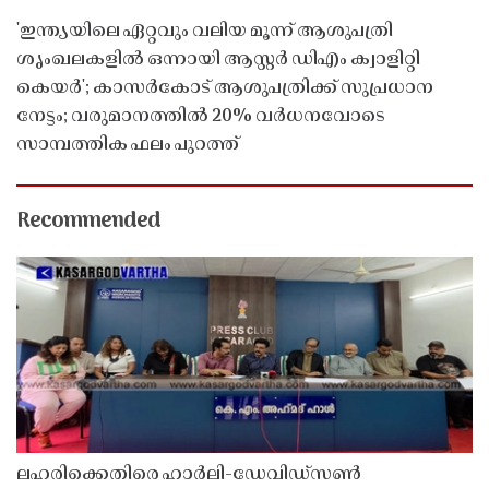
'ഇന്ത്യയിലെ ഏറ്റവും വലിയ മൂന്ന് ആശുപത്രി
ശൃംഖലകളിൽ ഒന്നായി ആസ്റ്റർ ഡിഎം ക്വാളിറ്റി
കെയർ'; കാസർകോട് ആശുപത്രിക്ക് സുപ്രധാന
നേട്ടം; വരുമാനത്തിൽ 20% വർധനവോടെ
സാമ്പത്തിക ഫലം പുറത്ത്
Recommended
ലഹരിക്കെതിരെ ഹാർലി-ഡേവിഡ്‌സൺ