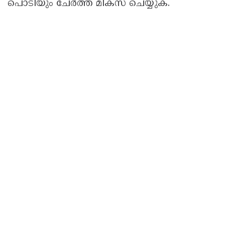
പൊടിയും ചേര്‍ത്ത് മിക്സ് ചെയ്യുക.