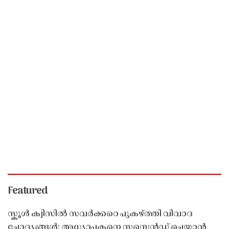
Featured
സ്കൂൾ ക്വിസിൽ സവർക്കറെ പുകഴ്ത്തി വിവാദ
ചോദ്യങ്ങൾ; അധ്യാപകനെ സസ്പെൻഡ് ചെയ്യാൻ