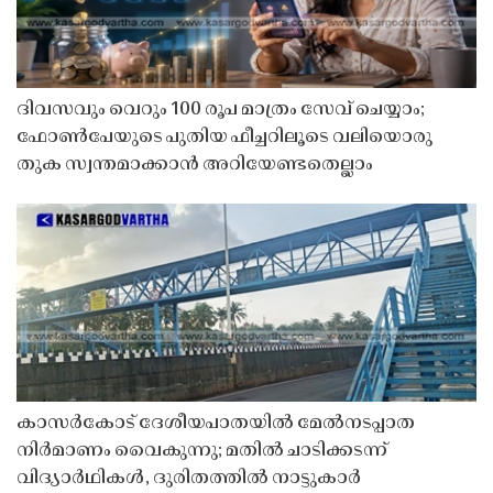
ദിവസവും വെറും 100 രൂപ മാത്രം സേവ് ചെയ്യാം;
ഫോൺപേയുടെ പുതിയ ഫീച്ചറിലൂടെ വലിയൊരു
തുക സ്വന്തമാക്കാൻ അറിയേണ്ടതെല്ലാം
കാസർകോട് ദേശീയപാതയിൽ മേൽനടപ്പാത
നിർമാണം വൈകുന്നു; മതിൽ ചാടിക്കടന്ന്
വിദ്യാർഥികൾ, ദുരിതത്തിൽ നാട്ടുകാർ