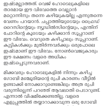
ഇഷ്ടമല്ലാത്തത്. വെജ് ഹോടെലുകളിലെ
Updates
Assembly
Kerala
താരമായ ഈ വിഭവത്തെ വെല്ലാന്‍
Polls
Local
Look
മറ്റൊന്നിനും തന്നെ കഴിയുകയില്ല എന്നുതന്നെ
വേണം പറയാന്‍. ചപ്പാത്തിയുടെയും ഫ്രൈഡ്
Body
Back
റൈസിന്റെയും ന്യൂഡില്‍സിന്റെയും, എന്തിന്
Election
2025
ചോറിന്റെ കൂടെയും കഴിക്കാന്‍ സൂപ്പറാണ്
ഈ വിഭവം. വെറുതെ കഴിച്ചാലും സൂപ്പറാണ്.
കുട്ടികള്‍ക്കും മുതിര്‍ന്നവര്‍ക്കും ഒരുപോലെ
ഇഷ്ടമാണ് ഈ വിഭവം. നോണ്‍വെജുകാരും
ഈ ഭക്ഷണം വളരെ അധികം
ഇഷ്ടപ്പെടുന്നവരാണ്.
മിക്കവരും ഹോടെലുകളില്‍ നിന്നും കഴിച്ച
ഗോബി മഞ്ചൂരിയന്റെ രുചി കാരണം വീട്ടില്‍
ഉണ്ടാക്കി നോക്കാറുണ്ടെങ്കിലും അത്ര രുചി
വരുന്നില്ലെന്ന് പറഞ്ഞ് ആവലാതി പെടാറുണ്ട്.
എന്നാല്‍ വിഷമിക്കേണ്ടതില്ല. വളരെ
എളുപ്പത്തില്‍ തയ്യാറാക്കാവുന്ന ഒരു ഗോബി