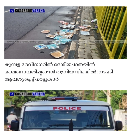
കുമ്പള ദേവീനഗറിൽ ദേശീയപാതയിൽ
ഭക്ഷണാവശിഷ്ടങ്ങൾ തള്ളിയ നിലയിൽ; നടപടി
ആവശ്യപ്പെട്ട് നാട്ടുകാർ