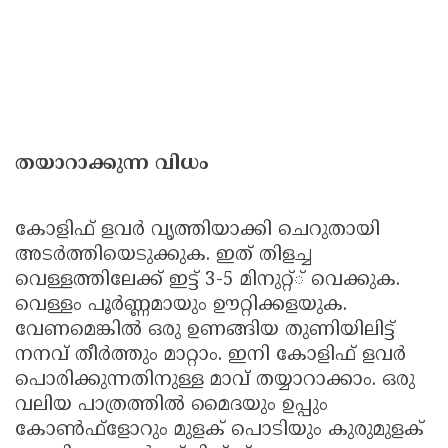
ത
യാ
റാക്കുന്ന വിധം
കോളിഫ് ളവര്‍ വൃത്തിയാക്കി ചെറുതായി
അടര്‍ത്തിയെടുക്കുക. ഇത് തിളച്ച
വെള്ളത്തിലേക്ക് ഇട്ട് 3-5 മിനുറ്റ്് വെക്കുക.
വെള്ളം പൂര്‍ണ്ണമായും ഊറ്റിക്കളയുക.
വേണമെങ്കില്‍ ഒരു ഉണങ്ങിയ തുണിയിലിട്ട്
നനവ് തീര്‍ത്തും മാറ്റാം. ഇനി കോളിഫ് ളവര്‍
പൊരിക്കുന്നതിനുള്ള മാവ് തയ്യാറാക്കാം. ഒരു
വലിയ പാത്രത്തില്‍ മൈദയും ഉപ്പും
കോണ്‍ഫ്ളോറും മുളക് പൊടിയും കുരുമുളക്