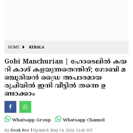
Fitr
May
Day
Eid
Al
Independence
Ad'ha
Day
Onam
HOME
KERALA
J&K
State
Gobi Manchurian | ഹോടെലില്‍ കയ
Haryana
റി കാശ് കളയുന്നതെന്തിന്; ഗോബി മ
Assembly
State
Diwali
ഞ്ചൂരിയന്‍ ഡ്രൈ അപാരമായ
Elections
Assembly
Christmas
രുചിയില്‍ ഇനി വീട്ടില്‍ തന്നെ ഉ
Elections
ണ്ടാക്കാം
New-
Year
Republic
Day
Budget
Whatsapp Group
Whatsapp Channel
Delhi
By
Desk Pre
Updated: May 14, 2024, 12:41 IST