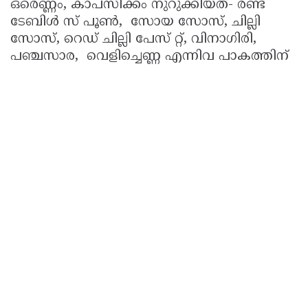
ഒരെണ്ണം, കാപ്സിക്കം നുറുക്കിയത്- രണ്ട്
ടേബിള്‍ സ് പൂണ്‍, സോയ സോസ്, ചില്ലി
സോസ്, റെഡ് ചില്ലി പേസ് റ്റ്, വിനാഗിരി,
പഞ്ചസാര, വെളിച്ചെണ്ണ എന്നിവ പാകത്തിന്