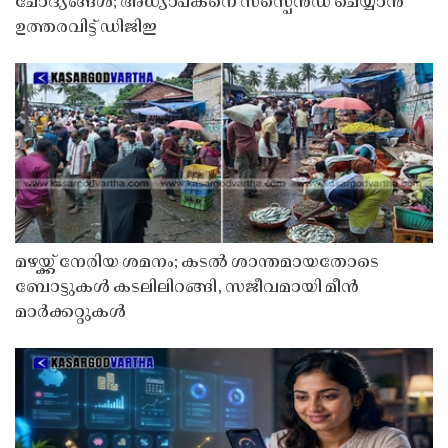
ചോദ്യങ്ങൾ; അധ്യാപകനെ സസ്പെൻഡ് ചെയ്യാൻ
ഉത്തരവിട്ട് ഡിജിഇ
മഴയ്ക്ക് നേരിയ ശമനം; കടൽ ശാന്തമായതോടെ
ബോട്ടുകൾ കടലിലിറങ്ങി, സജീവമായി മീൻ
മാർക്കറ്റുകൾ