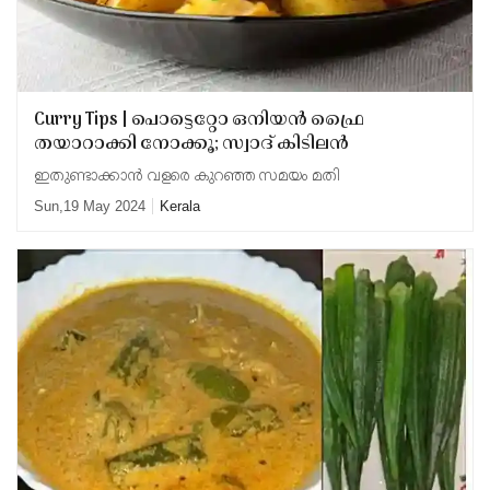
Updates
Assembly
Kerala
Polls
Local
Look
Body
Back
Curry Tips | പൊട്ടെറ്റോ ഒനിയന്‍ ഫ്രൈ
Election
2025
തയാറാക്കി നോക്കൂ; സ്വാദ് കിടിലന്‍
ഇതുണ്ടാക്കാന്‍ വളരെ കുറഞ്ഞ സമയം മതി
Sun,19 May 2024
Kerala