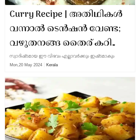
Election
Maha
Curry Recipe | അതിഥികള്‍
Shivarathri
International
Women's
Anti-
വന്നാല്‍ ടെന്‍ഷന്‍ വേണ്ട;
Day
Drug
Attukal
വഴുതനങ്ങ തൈര് കറി
Campaign
Pongala
Holi
എളുപ്പത്തില്‍ തയാറാക്കാം
2025
സ്വാദിഷ്ടമായ ഈ വിഭവം എല്ലാവര്‍ക്കും ഇഷ്ടമാകും
2025
IPL
Mon,20 May 2024
Kerala
2025
Eid
Al-
Waqf
Fitr
Bill
Vishu
2025
Controversy
Festival
Good
2025
Friday
Easter
Observance
Sunday
By-
2025
2025
Election
Bihar