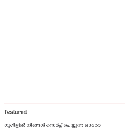
Featured
ഗൂഗിളിൽ നിങ്ങൾ സെർച്ച് ചെയ്യുന്ന ഓരോ