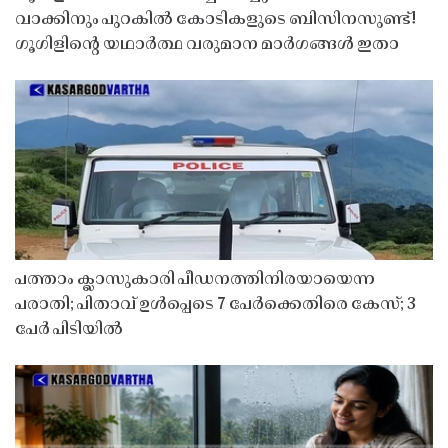
വാക്കിനും പുറകിൽ കോടികളുടെ ബിസിനസുണ്ട്!
ഗൂഗിളിന്റെ യഥാർത്ഥ വരുമാന മാർഗങ്ങൾ ഇതാ
പത്താം ക്ലാസുകാരി പീഡനത്തിനിരയായെന്ന
പരാതി; പിതാവ് ഉൾപ്പെടെ 7 പേർക്കെതിരെ കേസ്; 3
പേർ പിടിയിൽ