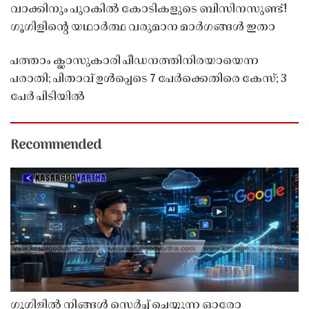
വാക്കിനും പുറകിൽ കോടികളുടെ ബിസിനസുണ്ട്!
ഗൂഗിളിന്റെ യഥാർത്ഥ വരുമാന മാർഗങ്ങൾ ഇതാ
പത്താം ക്ലാസുകാരി പീഡനത്തിനിരയായെന്ന
പരാതി; പിതാവ് ഉൾപ്പെടെ 7 പേർക്കെതിരെ കേസ്; 3
പേർ പിടിയിൽ
Recommended
ഗൂഗിളിൽ നിങ്ങൾ സെർച്ച് ചെയ്യുന്ന ഓരോ