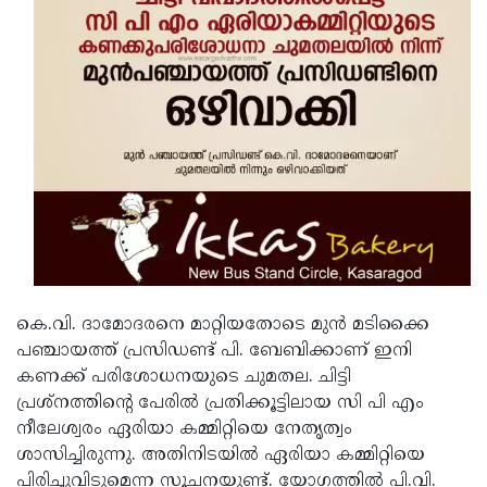
കെ.വി. ദാമോദരനെ മാറ്റിയതോടെ മുന്‍ മടിക്കൈ
പഞ്ചായത്ത് പ്രസിഡണ്ട് പി. ബേബിക്കാണ് ഇനി
കണക്ക് പരിശോധനയുടെ ചുമതല. ചിട്ടി
പ്രശ്നത്തിന്റെ പേരില്‍ പ്രതിക്കൂട്ടിലായ സി പി എം
നീലേശ്വരം ഏരിയാ കമ്മിറ്റിയെ നേതൃത്വം
ശാസിച്ചിരുന്നു. അതിനിടയില്‍ ഏരിയാ കമ്മിറ്റിയെ
പിരിച്ചുവിടുമെന്ന സൂചനയുണ്ട്. യോഗത്തില്‍ പി.വി.