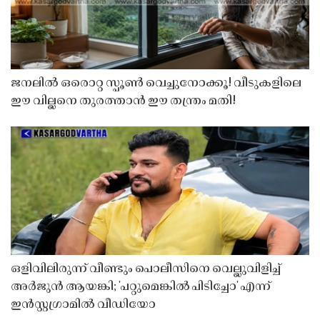
ജനലിൽ ഒരൊറ്റ സ്പൂൺ വെച്ചുനോക്കൂ! വീടുകളിലെ
ഈ വില്ലനെ തുരത്താൻ ഈ തന്ത്രം മതി!
ഒളിവിലിരുന്ന് വീണ്ടും പൊലീസിനെ വെല്ലുവിളിച്ച്
അർജുൻ ആയങ്കി; 'പറ്റുമെങ്കിൽ പിടിച്ചോ' എന്ന്
ഇൻസ്റ്റഗ്രാമിൽ വീഡിയോ