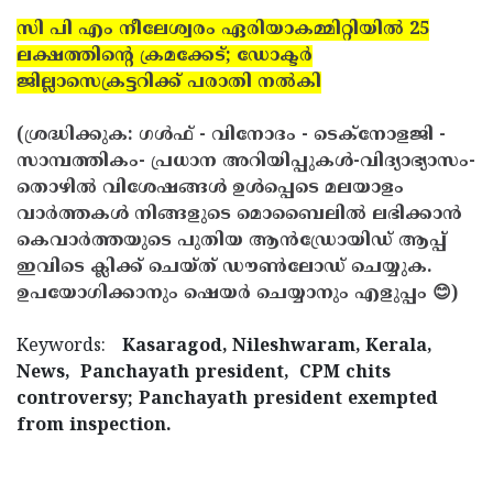
സി പി എം നീലേശ്വരം ഏരിയാകമ്മിറ്റിയില്‍ 25
ലക്ഷത്തിന്റെ ക്രമക്കേട്; ഡോക്ടര്‍
ജില്ലാസെക്രട്ടറിക്ക് പരാതി നല്‍കി
(ശ്രദ്ധിക്കുക: ഗൾഫ് - വിനോദം - ടെക്നോളജി -
സാമ്പത്തികം- പ്രധാന അറിയിപ്പുകൾ-വിദ്യാഭ്യാസം-
തൊഴിൽ വിശേഷങ്ങൾ ഉൾപ്പെടെ മലയാളം
വാർത്തകൾ നിങ്ങളുടെ മൊബൈലിൽ ലഭിക്കാൻ
കെവാർത്തയുടെ പുതിയ ആൻഡ്രോയിഡ് ആപ്പ്
ഇവിടെ ക്ലിക്ക് ചെയ്ത് ഡൗൺലോഡ് ചെയ്യുക.
ഉപയോഗിക്കാനും ഷെയർ ചെയ്യാനും എളുപ്പം 😊)
Keywords:
Kasaragod, Nileshwaram, Kerala,
News, Panchayath president, CPM chits
controversy; Panchayath president exempted
from inspection.