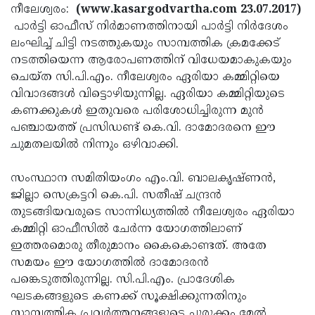
Election
Maha
നീലേശ്വരം:
(www.kasargodvartha.com 23.07.2017)
പാര്‍ട്ടി ഓഫീസ് നിര്‍മാണത്തിനായി പാര്‍ട്ടി നിര്‍ദേശം
Shivarathri
International
ലംഘിച്ച് ചിട്ടി നടത്തുകയും സാമ്പത്തിക ക്രമക്കേട്
Women's
Anti-
നടത്തിയെന്ന ആരോപണത്തിന് വിധേയമാകുകയും
ചെയ്ത സി.പി.എം. നീലേശ്വരം ഏരിയാ കമ്മിറ്റിയെ
Day
Drug
Attukal
വിവാദങ്ങള്‍ വിട്ടൊഴിയുന്നില്ല. ഏരിയാ കമ്മിറ്റിയുടെ
Campaign
Pongala
Holi
കണക്കുകള്‍ ഇതുവരെ പരിശോധിച്ചിരുന്ന മുന്‍
പഞ്ചായത്ത് പ്രസിഡണ്ട് കെ.വി. ദാമോദരനെ ഈ
2025
2025
IPL
ചുമതലയില്‍ നിന്നും ഒഴിവാക്കി.
2025
Eid
സംസ്ഥാന സമിതിയംഗം എം.വി. ബാലകൃഷ്ണന്‍,
Al-
Waqf
ജില്ലാ സെക്രട്ടറി കെ.പി. സതീഷ് ചന്ദ്രന്‍
Fitr
Bill
Vishu
തുടങ്ങിയവരുടെ സാന്നിധ്യത്തില്‍ നീലേശ്വരം ഏരിയാ
കമ്മിറ്റി ഓഫീസില്‍ ചേര്‍ന്ന യോഗത്തിലാണ്
2025
Controversy
Festival
Good
ഇത്തരമൊരു തീരുമാനം കൈകൊണ്ടത്. അതേ
2025
Friday
Easter
സമയം ഈ യോഗത്തില്‍ ദാമോദരന്‍
പങ്കെടുത്തിരുന്നില്ല. സി.പി.എം. പ്രാദേശിക
Observance
Sunday
By-
ഘടകങ്ങളുടെ കണക്ക് സൂക്ഷിക്കുന്നതിനും
2025
2025
Election
Bihar
സാമ്പത്തിക പ്രവര്‍ത്തനങ്ങളുടെ ചുരുക്കം മേല്‍