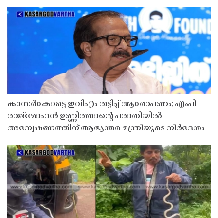
കാസർകോട്ടെ ഇവിഎം തട്ടിപ്പ് ആരോപണം; എംപി
രാജ്‌മോഹൻ ഉണ്ണിത്താന്റെ പരാതിയിൽ
അന്വേഷണത്തിന് ആഭ്യന്തര മന്ത്രിയുടെ നിർദേശം