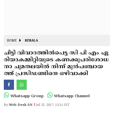
Fitr
May
Day
Eid
Al
Independence
Ad'ha
Day
Onam
HOME
KERALA
J&K
State
ചിട്ടി വിവാദത്തില്‍പെട്ട സി പി എം ഏ
Haryana
രിയാകമ്മിറ്റിയുടെ കണക്കുപരിശോധ
Assembly
State
Diwali
നാ ചുമതലയില്‍ നിന്ന് മുന്‍പഞ്ചായ
Elections
Assembly
Christmas
ത്ത് പ്രസിഡണ്ടിനെ ഒഴിവാക്കി
Elections
New-
Year
Republic
Whatsapp Group
Whatsapp Channel
Day
Budget
By
Web Desk SN
Jul 23, 2017, 12:11 IST
Delhi