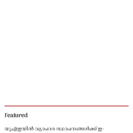
Featured
യുഎഇയിൽ വ്യാപാര സ്ഥാപനങ്ങൾക്ക് ഇ-