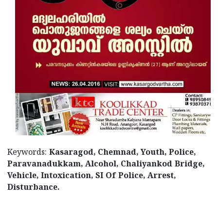
Updates
Assembly
Kerala
Polls
Local
Look
Body
Back
Election
2025
Keywords:
Kasaragod, Chemnad, Youth, Police,
Paravanadukkam, Alcohol, Chaliyankod Bridge,
Vehicle, Intoxication, SI Of Police, Arrest,
Disturbance.