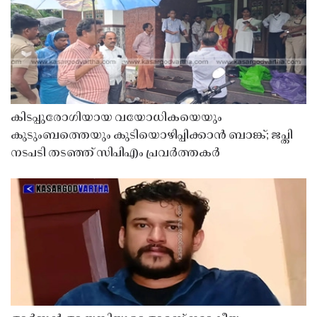
കിടപ്പുരോഗിയായ വയോധികയെയും
കുടുംബത്തെയും കുടിയൊഴിപ്പിക്കാൻ ബാങ്ക്; ജപ്തി
നടപടി തടഞ്ഞ് സിപിഎം പ്രവർത്തകർ