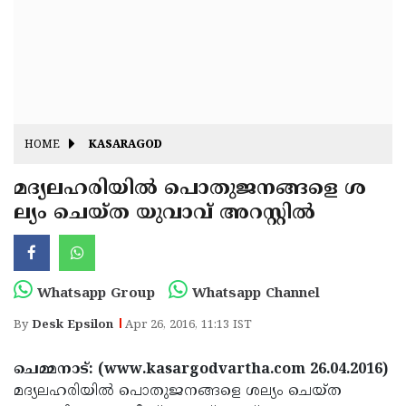
Fitr
May
Day
Eid
Al
Independence
Ad'ha
Day
Onam
HOME
KASARAGOD
J&K
State
മദ്യലഹരിയില്‍ പൊതുജനങ്ങളെ ശ
Haryana
ല്യം ചെയ്ത യുവാവ് അറസ്റ്റില്‍
Assembly
State
Diwali
Elections
Assembly
Christmas
Elections
New-
Whatsapp Group
Whatsapp Channel
Year
Republic
By
Desk Epsilon
Apr 26, 2016, 11:13 IST
Day
Budget
ചെമ്മനാട്: (www.kasargodvartha.com 26.04.2016)
Delhi
മദ്യലഹരിയില്‍ പൊതുജനങ്ങളെ ശല്യം ചെയ്ത