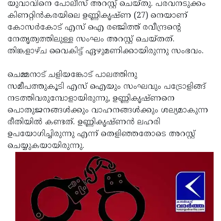
Election
യുവാവിനെ പോലീസ് അറസ്റ്റ് ചെയ്തു. പരവനടുക്കം
Maha
കിണറ്റിന്‍കരയിലെ ഉണ്ണികൃഷ്ണ (27) നെയാണ്
Shivarathri
International
കോസര്‍കോട്‌ എസ് ഐ രഞ്ജിത്ത് രവീന്ദ്രന്റെ
Women's
നേതൃത്വത്തിലുള്ള സംഘം അറസ്റ്റ് ചെയ്തത്.
Anti-
തിങ്കളാഴ്ച വൈകിട്ട്‌ ഏഴുമണിക്കായിരുന്നു സംഭവം.
Day
Drug
Attukal
Campaign
Pongala
ചെമ്മനാട് ചളിയങ്കോട് പാലത്തിനു
Holi
സമീപത്തുകൂടി എസ് ഐയും സംഘവും പട്രോളിങ്ങ്
2025
2025
IPL
നടത്തിവരുമ്പോളായിരുന്നു, ഉണ്ണികൃഷ്ണനെ
2025
പൊതുജനങ്ങള്‍ക്കും വാഹനങ്ങള്‍ക്കും ശല്യമാകുന്ന
Eid
രീതിയില്‍ കണ്ടത്. ഉണ്ണികൃഷ്ണന്‍ ലഹരി
Al-
Waqf
ഉപയോഗിച്ചിരുന്നു എന്ന് തെളിഞ്ഞതോടെ അറസ്റ്റ്
Fitr
Bill
ചെയ്യുകയായിരുന്നു.
Vishu
2025
Controversy
Festival
Good
2025
Friday
Easter
Observance
Sunday
By-
2025
2025
Election
Bihar