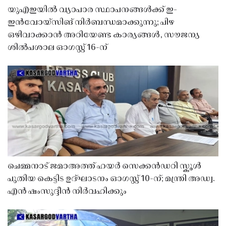
യുഎഇയിൽ വ്യാപാര സ്ഥാപനങ്ങൾക്ക് ഇ-
ഇൻവോയ്സിങ് നിർബന്ധമാക്കുന്നു; പിഴ
ഒഴിവാക്കാൻ അറിയേണ്ട കാര്യങ്ങൾ, സൗജന്യ
ശിൽപശാല ഓഗസ്റ്റ് 16-ന്
ചെമ്മനാട് ജമാഅത്ത് ഹയർ സെക്കൻഡറി സ്കൂൾ
പുതിയ കെട്ടിട ഉദ്ഘാടനം ഓഗസ്റ്റ് 10-ന്; മന്ത്രി അഡ്വ.
എൻ ഷംസുദ്ദീൻ നിർവഹിക്കും