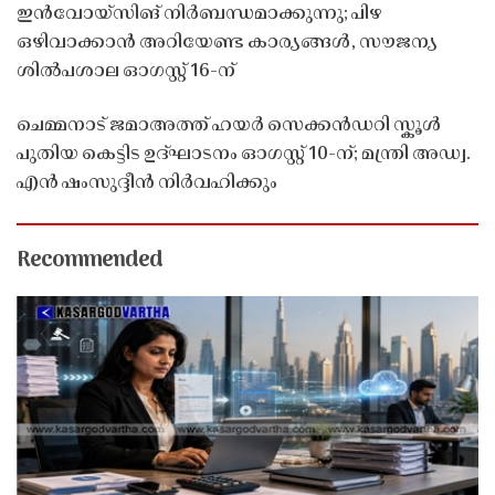
ഇൻവോയ്സിങ് നിർബന്ധമാക്കുന്നു; പിഴ
ഒഴിവാക്കാൻ അറിയേണ്ട കാര്യങ്ങൾ, സൗജന്യ
ശിൽപശാല ഓഗസ്റ്റ് 16-ന്
ചെമ്മനാട് ജമാഅത്ത് ഹയർ സെക്കൻഡറി സ്കൂൾ
പുതിയ കെട്ടിട ഉദ്ഘാടനം ഓഗസ്റ്റ് 10-ന്; മന്ത്രി അഡ്വ.
എൻ ഷംസുദ്ദീൻ നിർവഹിക്കും
Recommended