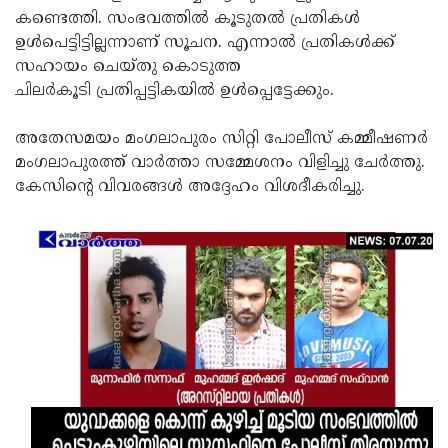
കണ്ടെത്തി. സംഭവത്തില്‍ കൂടുതല്‍ പ്രതികള്‍
Updates
Assembly
Kerala
ഉള്‍പെട്ടിട്ടില്ലന്നാണ് സൂചന. എന്നാല്‍ പ്രതികള്‍ക്ക്
Polls
Local
Look
സഹായം ചെയ്തു കൊടുത്ത
ചിലര്‍കൂടി പ്രതിപ്പട്ടികയില്‍ ഉള്‍പ്പെട്ടേക്കും.
Body
Back
Election
2025
അതേസമയം മംഗലാപുരം സിറ്റി പോലീസ് കമ്മീഷണര്‍
മംഗലാപുരത്ത് വാര്‍ത്താ സമ്മേശനം വിളിച്ചു ചേര്‍ത്തു.
കേസിന്റെ വിവരങ്ങള്‍ അദ്ദേഹം വിശദീകരിച്ചു.