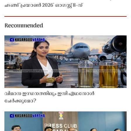
ചടങ്ങ് 'പ്രയാൺ 2026' ഓഗസ്റ്റ് 8-ന്
Recommended
വിമാന ഇന്ധനത്തിലും ഇനി എഥനോൾ
ചേർക്കുമോ?