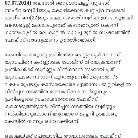
Election
Maha
07.07.2014)
തലശേരി സൈദാര്‍പള്ളി സ്വദേശി
നാഫിറിനെ(24)യും, കോഴിക്കോട് കുറ്റിച്ചിറ സ്വദേശി
Shivarathri
International
ഫഹീമിനെ(22)യും കള്ളക്കടത്ത് സ്വര്‍ണ ഇടപാടുമായി
Women's
Anti-
ബന്ധപ്പെട്ട് മംഗലാപുരത്ത് കഴുത്തറുത്ത് കൊന്ന്
കുണ്ടംകുഴിയിലെ കാട്ടില്‍ കുഴിച്ച് മൂടിയ സംഭവത്തില്‍
Day
Drug
Attukal
പോലീസ് അന്വേഷണം ഊര്‍ജിതമാക്കി.
Campaign
Pongala
Holi
കേസിലെ മറ്റൊരു പ്രതിയായ ചെട്ടുംകുഴി സ്വദേശി
2025
2025
IPL
യൂസഫിനെ കര്‍ണ്ണാടക പോലീസ് തിരയുകയാണ്.
2025
Eid
പ്രതികള്‍ക്ക് സ്വര്‍ണ്ണം വില്‍ക്കാന്‍ സഹായിച്ചത്
യുസഫാണെന്നാണ് പുറത്തുവന്നിരിക്കുന്നത്. 75
Al-
Waqf
ലക്ഷം രൂപയും കാസര്‍കോട്ടെ ഏതാനും ജ്വല്ലറികളില്‍
Fitr
Bill
Vishu
വില്‍പ്പന നടത്തിയ രണ്ടരകിലോ സ്വര്‍ണ്ണവും
പ്രതികളുടെ സഹായത്തോടെ പോലീസ്
2025
Controversy
Festival
Good
കണ്ടെടുത്തിട്ടുണ്ട്. വില്‍പ്പന നടത്തിയ സ്വര്‍ണ്ണം
2025
Friday
Easter
നല്‍കിയതുകൊണ്ട് മാത്രമാണ് ജ്വല്ലറി ഉടമകളെ
കേസില്‍ നിന്നും ഒഴിവാക്കിയത്.
Observance
Sunday
By-
2025
2025
Election
Bihar
കൊലയ്ക്ക് ഉപയോഗിച്ച ആയുധങ്ങളും പോലീസ്