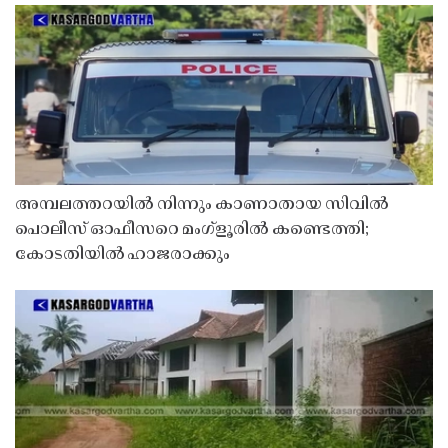
അമ്പലത്തറയിൽ നിന്നും കാണാതായ സിവിൽ
പൊലീസ് ഓഫീസറെ മംഗ്ളൂരിൽ കണ്ടെത്തി;
കോടതിയിൽ ഹാജരാക്കും