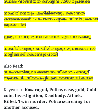
സ്ഥലം വാങ്ങിയത് സെന്റിന് 7,500 രൂപയ്ക്ക്
നാഫിറിനെയും ഫഹീമിനെയും കൊന്നത്
കഴുത്തറുത്ത്; പ്രചോദനം ദൃശ്യം സിനിമ; കൊല
ജൂലൈ 1ന്
ഇരട്ടക്കൊല; മൃതദേഹങ്ങള്‍ പുറത്തെടുത്തു
നാഫിറിന്റെയും ഫഹീമിന്റെയും മൃതദേഹങ്ങള്‍
നാട്ടിലേക്ക് കൊണ്ടുപോയി
Also Read:
സഹോദരിയുടെ അന്ത്യസംസ്‌ക്കാരം ദാവൂദ്
ഇബ്രാഹീം സ്‌കൈപ്പിലൂടെ ലൈവായി കണ്ടു
Keywords:
Kasaragod, Police, case, gold, Gold
coin, Investigation, Deadbody, Attack,
Killed, Twin murder: Police searching for
another accused.