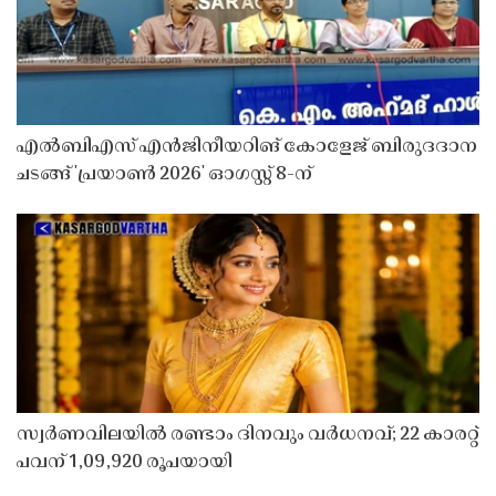
എൽബിഎസ് എൻജിനീയറിങ് കോളേജ് ബിരുദദാന
ചടങ്ങ് 'പ്രയാൺ 2026' ഓഗസ്റ്റ് 8-ന്
സ്വർണവിലയിൽ രണ്ടാം ദിനവും വർധനവ്; 22 കാരറ്റ്
പവന് 1,09,920 രൂപയായി