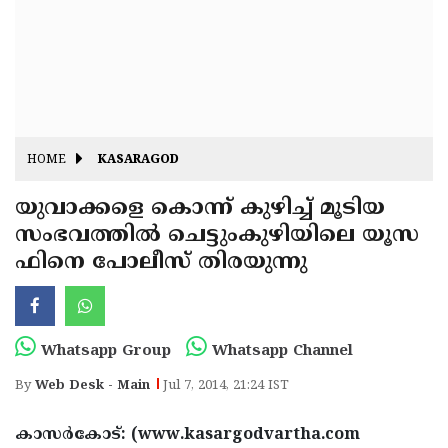
Fitr
May
Day
Eid
Al
Independence
Ad'ha
Day
Onam
HOME
KASARAGOD
J&K
State
യുവാക്കളെ കൊന്ന് കുഴിച്ച് മൂടിയ
Haryana
സംഭവത്തില്‍ ചെട്ടുംകുഴിയിലെ യൂസ
Assembly
State
Diwali
ഫിനെ പോലീസ് തിരയുന്നു
Elections
Assembly
Christmas
Elections
New-
Year
Republic
Whatsapp Group
Whatsapp Channel
Day
Budget
By
Web Desk - Main
Jul 7, 2014, 21:24 IST
Delhi
കാസര്‍കോട്: (www.kasargodvartha.com