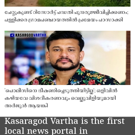
ചേറ്റുകുണ്ട് റിസോർട്ട് പദ്ധതി പുനരുജ്ജീവിപ്പിക്കണം;
പള്ളിക്കര ഗ്രാമപഞ്ചായത്തിൽ പ്രമേയം പാസാക്കി
'പൊലീസിനെ ഭീഷണിപ്പെടുത്തിയിട്ടില്ല'; ഒളിവിൽ
കഴിയവേ വിശദീകരണവും വെല്ലുവിളിയുമായി
അർജുൻ ആയങ്കി
Kasaragod Vartha is the first
local news portal in