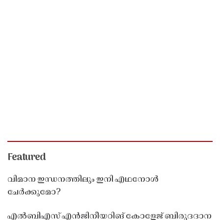
Featured
വിമാന ഇന്ധനത്തിലും ഇനി എഥനോൾ
ചേർക്കുമോ?
എൽബിഎസ് എൻജിനീയറിങ് കോളേജ് ബിരുദദാന