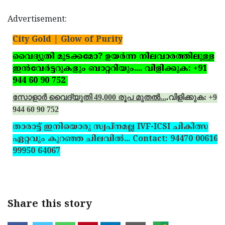
Advertisement:
City Gold | Glow of Purity
വൈദ്യുതി മുടക്കമോ? ഉയര്‍ന്ന നിലവാരത്തിലുള്ള
ഇന്‍വേര്‍ട്ടറുകളും ബാറ്ററിയും.... വിളിക്കുക: +91
944 60 90 752
സോളാര്‍ വൈദ്യുതി 49,000 രൂപ മുതല്‍...
.
വിളിക്കുക: +91
944 60 90 752
താരാട്ട് ഇനിയൊരു സ്വപ്‌നമല്ല IVF-ICSI ചികിത്സ
ഏറ്റവും കുറഞ്ഞ ചിലവില്‍... Contact: 94470 00616,
99950 64067
Share this story