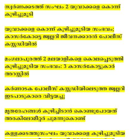
സ്വര്‍ണക്കടത്ത് സംഘം 2 യുവാക്കളെ കൊന്ന്
കുഴിച്ചുമൂടി
യുവാക്കളെ കൊന്ന് കുഴിച്ചുമൂടിയ സംഭവം;
കാസര്‍കോട്ടെ ജ്വല്ലറി ജീവനക്കാരന്‍ പോലീസ്
കസ്റ്റഡിയില്‍
മംഗലാപുരത്ത് 2 മലയാളികളെ കൊലപ്പെടുത്തി
കുഴിച്ചുമൂടിയ സംഭവം: 3 കാസര്‍കോട്ടുകാര്‍
അറസ്റ്റില്‍
കര്‍ണാടക പോലീസ് കസ്റ്റഡിയിലെടുത്ത ജ്വല്ലറി
ഇടപാടുകാരെ വിട്ടയച്ചു
മൃതദേഹങ്ങള്‍ കുഴിച്ചിടാന്‍ കൊണ്ടുപോയത്
അരകിലോമീറ്റര്‍ ചുമന്നുകൊണ്ട്
കള്ളക്കടത്തുസംഘം യുവാക്കളെ കുഴിച്ചുമൂടിയ