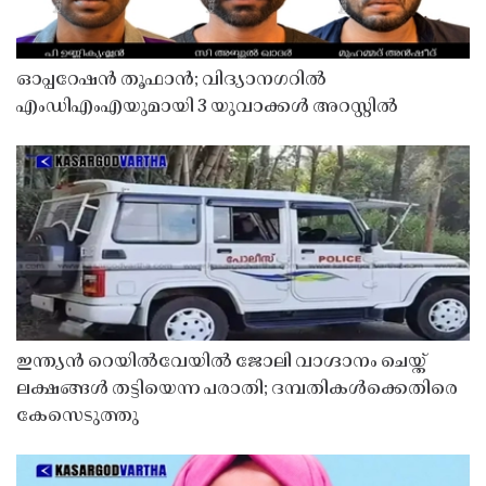
ഓപ്പറേഷൻ തൂഫാൻ; വിദ്യാനഗറിൽ
എംഡിഎംഎയുമായി 3 യുവാക്കൾ അറസ്റ്റിൽ
ഇന്ത്യൻ റെയിൽവേയിൽ ജോലി വാഗ്ദാനം ചെയ്ത്
ലക്ഷങ്ങൾ തട്ടിയെന്ന പരാതി; ദമ്പതികൾക്കെതിരെ
കേസെടുത്തു