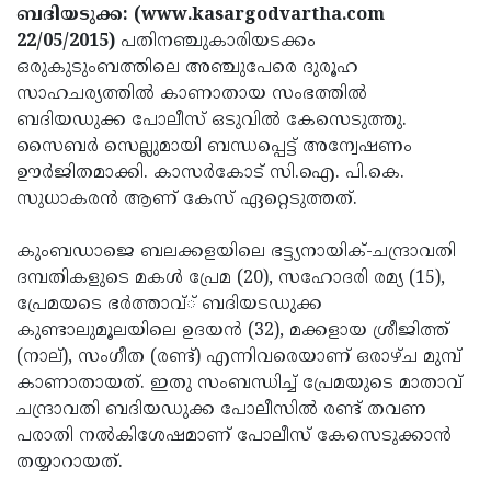
Election
Maha
ബദിയടുക്ക: (www.kasargodvartha.com
22/05/2015)
പതിനഞ്ചുകാരിയടക്കം
Shivarathri
International
ഒരുകുടുംബത്തിലെ അഞ്ചുപേരെ ദുരൂഹ
Women's
Anti-
സാഹചര്യത്തില്‍ കാണാതായ സംഭത്തില്‍
ബദിയഡുക്ക പോലീസ് ഒടുവില്‍ കേസെടുത്തു.
Day
Drug
Attukal
സൈബര്‍ സെല്ലുമായി ബന്ധപ്പെട്ട് അന്വേഷണം
Campaign
Pongala
Holi
ഊര്‍ജിതമാക്കി. കാസര്‍കോട് സി.ഐ. പി.കെ.
സുധാകരന്‍ ആണ് കേസ് ഏറ്റെടുത്തത്.
2025
2025
IPL
2025
Eid
കുംബഡാജെ ബലക്കളയിലെ ഭട്ട്യനായിക്-ചന്ദ്രാവതി
ദമ്പതികളുടെ മകള്‍ പ്രേമ (20), സഹോദരി രമ്യ (15),
Al-
Waqf
പ്രേമയടെ ഭര്‍ത്താവ്് ബദിയടഡുക്ക
Fitr
Bill
Vishu
കുണ്ടാലുമൂലയിലെ ഉദയന്‍ (32), മക്കളായ ശ്രീജിത്ത്
(നാല്), സംഗീത (രണ്ട്) എന്നിവരെയാണ് ഒരാഴ്ച മുമ്പ്
2025
Controversy
Festival
Good
കാണാതായത്. ഇതു സംബന്ധിച്ച് പ്രേമയുടെ മാതാവ്
2025
Friday
Easter
ചന്ദ്രാവതി ബദിയഡുക്ക പോലീസില്‍ രണ്ട് തവണ
പരാതി നല്‍കിശേഷമാണ് പോലീസ് കേസെടുക്കാന്‍
Observance
Sunday
By-
തയ്യാറായത്.
2025
2025
Election
Bihar