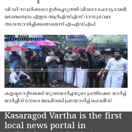
വി ഡി സവർക്കറെ ഉൾപ്പെടുത്തി വിവാദ ചോദ്യാവലി;
മഞ്ചേശ്വരം എഇഒ ആർഎസ്എസ് ദാസ്യവേല
അവസാനിപ്പിക്കണമെന്ന് എംഎസ്എഫ്
കളക്ടറേറ്റിലേക്ക് യുവമോർച്ചയുടെ പ്രതിഷേധ മാർച്ച്;
മാർച്ചിന് നേരെ ജലപീരങ്കി പ്രയോഗിച്ച് പൊലീസ്
Kasaragod Vartha is the first
local news portal in