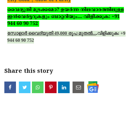
City Gold | Glow of Purity
വൈദ്യുതി മുടക്കമോ? ഉയര്‍ന്ന നിലവാരത്തിലുള്ള
ഇന്‍വേര്‍ട്ടറുകളും ബാറ്ററിയും.... വിളിക്കുക: +91
944 60 90 752
സോളാര്‍ വൈദ്യുതി 49,000 രൂപ മുതല്‍...
.
വിളിക്കുക: +91
944 60 90 752
Share this story