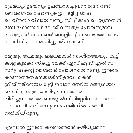
പ്രേമയും ഉദയനും ഉപയോഗിച്ചുവന്നിരുന്ന രണ്ട്
Updates
Assembly
Kerala
മൊബൈല്‍ ഫോണുകളും സ്വിച്ച് ഓഫ്
Polls
Local
Look
ചെയ്തനിലയിലായിരുന്നു. സ്വിച്ച് ഓഫ് ചെയ്യുന്നതിന്
മുമ്പ് ഫോണുകളിലേക്ക് വന്നതും പോയതുമായ
Body
Back
കോളുകള്‍ സൈബര്‍ സെല്ലിന്റെ സഹായത്തോടെ
Election
2025
പോലീസ് പരിശോധിച്ചുവരികയാണ്.
രമ്യയും പ്രേമയും ഇളയമകള്‍ സംഗീതയേയും കൂട്ടി
കാട്ടുകുക്കെ സ്‌കൂളിലേക്ക് എസ്.എസ്.എല്‍.സി.
സര്‍ട്ടിഫിക്കറ്റ് വാങ്ങാന്‍ പോയതായിരുന്നു. ഇവരെ
കാണാത്തതിനെതുടര്‍ന്ന് ഉദയം മകന്‍
ശ്രീജിത്തിനേയുംകൂട്ടി ഇവരെ തേടിയിറങ്ങുകയും
ചെയ്തു. രാത്രിയായിട്ടും ഇവരാരും
തിരിച്ചുവരാത്തതിനെതുടര്‍ന്ന് പിറ്റേദിവസം തന്നെ
ചന്ദ്രാവതി ബദിയഡുക്ക പോലീസില്‍ പരാതി
നല്‍കിയിരുന്നു.
എന്നാല്‍ ഇവരെ കണ്ടെത്താന്‍ കഴിയുമെന്ന