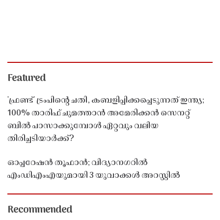
Featured
'ഫ്രണ്ട്' ട്രംപിന്റെ ചതി, കബളിപ്പിക്കപ്പെടുന്നത് ഇന്ത്യ;
100% താരിഫ് ചുമത്താൻ അമേരിക്കൻ സെനറ്റ്
ബിൽ പാസാക്കുമ്പോൾ ഏറ്റവും വലിയ
തിരിച്ചടിയാർക്ക്?
ഓപ്പറേഷൻ തൂഫാൻ; വിദ്യാനഗറിൽ
എംഡിഎംഎയുമായി 3 യുവാക്കൾ അറസ്റ്റിൽ
Recommended