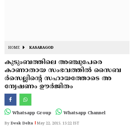
Fitr
May
Day
Eid
Al
Independence
Ad'ha
Day
Onam
HOME
KASARAGOD
J&K
State
കുടുംബത്തിലെ അഞ്ചുപേരെ
Haryana
കാണാതായ സംഭവത്തില്‍ സൈബ
Assembly
State
Diwali
ര്‍സെല്ലിന്റെ സഹായത്തോടെ അ
Elections
Assembly
Christmas
ന്വേഷണം ഊര്‍ജിതം
Elections
New-
Year
Republic
Whatsapp Group
Whatsapp Channel
Day
Budget
By
Desk Delta
May 22, 2015, 15:22 IST
Delhi