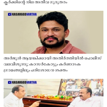
ക്ലർക്കിൻ്റെ നില അതീവ ഗുരുതരം
അർജുൻ ആയങ്കിക്കായി അതിർത്തിയിൽ പൊലീസ്
വലവീശുന്നു; കാസർകോട്ടും കർണാടക
ഗ്രാമങ്ങളിലും പരിശോധന ശക്തം