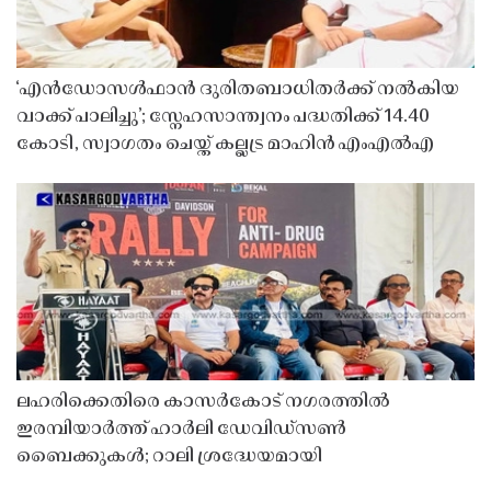
‘എൻഡോസൾഫാൻ ദുരിതബാധിതർക്ക് നൽകിയ
വാക്ക് പാലിച്ചു’; സ്നേഹസാന്ത്വനം പദ്ധതിക്ക് 14.40
കോടി, സ്വാഗതം ചെയ്ത് കല്ലട്ര മാഹിൻ എംഎൽഎ
ലഹരിക്കെതിരെ കാസർകോട് നഗരത്തിൽ
ഇരമ്പിയാർത്ത് ഹാർലി ഡേവിഡ്‌സൺ
ബൈക്കുകൾ; റാലി ശ്രദ്ധേയമായി