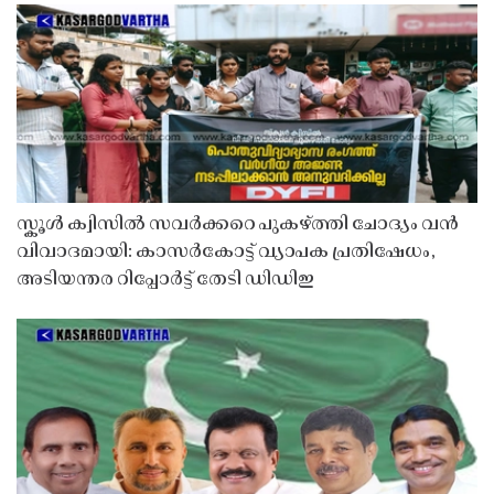
സ്കൂൾ ക്വിസിൽ സവർക്കറെ പുകഴ്ത്തി ചോദ്യം വൻ
വിവാദമായി: കാസർകോട്ട് വ്യാപക പ്രതിഷേധം,
അടിയന്തര റിപ്പോർട്ട് തേടി ഡിഡിഇ