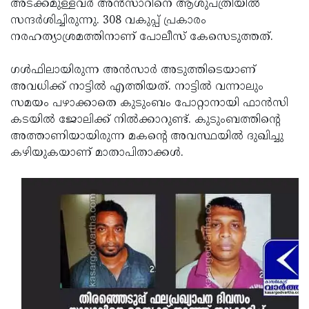
അടക്കമുള്ളവര്‍ അന്‍സാറിനെ ആശുപത്രിയില്‍
സന്ദര്‍ശിച്ചിരുന്നു. 308 വകുപ്പ് പ്രകാരം
നരഹത്യാശ്രമത്തിനാണ് പോലീസ് കേസെടുത്തത്.
ഗള്‍ഫിലായിരുന്ന അന്‍സാര്‍ അടുത്തിടെയാണ്
അവധിക്ക് നാട്ടില്‍ എത്തിയത്. നാട്ടില്‍ വന്നാലും
സമയം പഴാക്കാതെ കുടുംബം പോറ്റാനായി ഫാന്‍സി
കടയില്‍ ജോലിക്ക് നില്‍ക്കാറുണ്ട്. കുടുംബത്തിന്റെ
അത്താണിയായിരുന്ന മകന്റെ അവസ്ഥയില്‍ ദുഖിച്ചു
കഴിയുകയാണ് മാതാപിതാക്കള്‍.