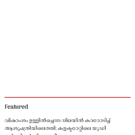
Featured
വിഷാംശം ഉള്ളിൽച്ചെന്ന നിലയിൽ കാറോടിച്ച്
ആശുപത്രിയിലെത്തി; കളക്ടറേറ്റിലെ യുഡി