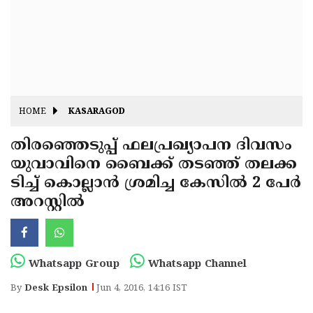
Fitr
May
Day
Eid
Al
Independence
Ad'ha
Day
Onam
HOME
KASARAGOD
J&K
State
തിരഞ്ഞെടുപ്പ് ഫലപ്രഖ്യാപന ദിവസം
Haryana
യുവാവിനെ ബൈക്ക് തടഞ്ഞ് തലക്ക
Assembly
State
Diwali
ടിച്ച് കൊല്ലാന്‍ ശ്രമിച്ച കേസില്‍ 2 പേര്‍
Elections
Assembly
Christmas
അറസ്റ്റില്‍
Elections
New-
Year
Republic
Whatsapp Group
Whatsapp Channel
Day
Budget
By
Desk Epsilon
Jun 4, 2016, 14:16 IST
Delhi