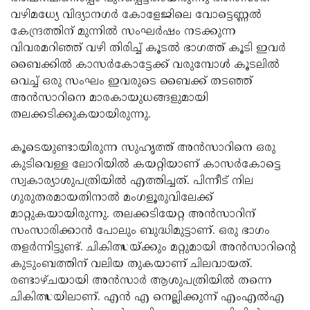
വഴിമധ്യേ വിദ്യാനഗര്‍ കോളേജിലെ വോട്ടെണ്ണല്‍
Updates
Assembly
Kerala
കേന്ദ്രത്തിന് മുന്നില്‍ സംഘര്‍ഷം നടക്കുന്ന
Polls
Local
Look
വിവരമറിഞ്ഞ് വഴി തിരിച്ച് കൂടല്‍ ഭാഗത്ത് കൂടി ഇവര്‍
ബൈക്കില്‍ കാസര്‍കോട്ടേക്ക് വരുമ്പോള്‍ കൂടലില്‍
Body
Back
വെച്ച് ഒരു സംഘം ഇവരുടെ ബൈക്ക് തടഞ്ഞ്
Election
2025
അന്‍സാറിനെ മാരകായുധങ്ങളുമായി
തലക്കടിക്കുകയായിരുന്നു.
കൂടെയുണ്ടായിരുന്ന സുഹൃത്ത് അന്‍സാറിനെ ഒരു
കുടിവെള്ള ലോറിയില്‍ കയറ്റിയാണ് കാസര്‍കോട്ടെ
സ്വകാര്യാശുപത്രിയില്‍ എത്തിച്ചത്. പിന്നീട് നില
ഗുരുതരമായതിനാല്‍ മംഗളൂരുവിലേക്ക്
മാറ്റുകയായിരുന്നു. തലക്കടിയേറ്റ അന്‍സാറിന്
സംസാരിക്കാന്‍ പോലും ബുദ്ധിമുട്ടാണ്. ഒരു ഭാഗം
തളര്‍ന്നിട്ടുണ്ട്. ചികിത്സയ്ക്കും മറ്റുമായി അന്‍സാറിന്റെ
കുടുംബത്തിന് വലിയ തുകയാണ് ചിലവായത്.
രണ്ടാഴ്ചയായി അന്‍സാര്‍ ആശുപത്രിയില്‍ തന്നെ
ചികിത്സയിലാണ്. എന്‍ എ നെല്ലിക്കുന്ന് എംഎല്‍എ