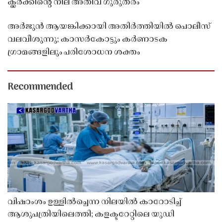
ക്ലർക്കിൻ്റെ നില അതീവ ഗുരുതരം
അർജുൻ ആയങ്കിക്കായി അതിർത്തിയിൽ പൊലീസ്
വലവീശുന്നു; കാസർകോട്ടും കർണാടക
ഗ്രാമങ്ങളിലും പരിശോധന ശക്തം
Recommended
വിഷാംശം ഉള്ളിൽച്ചെന്ന നിലയിൽ കാറോടിച്ച്
ആശുപത്രിയിലെത്തി; കളക്ടറേറ്റിലെ യുഡി