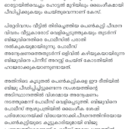
ഓട്ടോയില്‍വെച്ചും ഹോട്ടല്‍ മുറിയിലും ലൈംഗീകമായി
Updates
Assembly
Kerala
പീഡിപ്പിക്കുകയും ചെയ്തുവെന്നാണ് കേസ്.
Polls
Local
Look
പിറ്റേദിവസം വീട്ടില്‍ തിരിച്ചെത്തിയ പെണ്‍കുട്ടി പീഢന
Body
Back
വിവരം വീട്ടുകാരോട് വെളിപ്പെടുത്തുകയും തുടര്‍ന്ന്
Election
2025
ബിജുവിനെതിരെ പോലീസില്‍ പരാതി
നല്‍കുകയുമായിരുന്നു. പോലീസ്
അന്വേഷണത്തെതുടര്‍ന്ന് ഒളിവില്‍ കഴിയുകയായിരുന്ന
ബിജുവിനെ പിന്നീട് അറസ്റ്റ് ചെയ്ത് കോടതിയില്‍
ഹാജരാക്കുകയാണുണ്ടായത്.
അതിനിടെ കൂടുതല്‍ പെണ്‍കുട്ടികളെ ഈ രീതിയില്‍
ബിജു പീഢിപ്പിച്ചിട്ടുണ്ടെന്ന സംശയത്തിന്റെ
അടിസ്ഥാനത്തില്‍ വിശദമായ അന്വേഷണം
നടത്തുമെന്ന് പോലീസ് വെളിപ്പെടുത്തി. ബിജുവിനെ
പോലീസ് ആശുപത്രിയില്‍ ലൈംഗീക ശേഷി
പരിശോധനയ്ക്ക് വിധേയനാക്കി.പീഢനത്തിനിരയായ
പെണ്‍കുട്ടിയുടെ കൂട്ടുകാരിയുമായി ബിജു