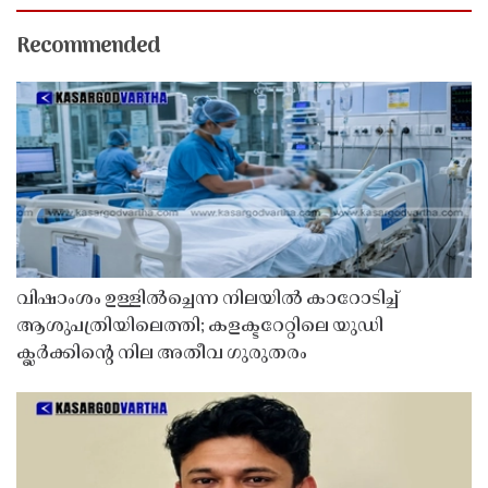
Recommended
വിഷാംശം ഉള്ളിൽച്ചെന്ന നിലയിൽ കാറോടിച്ച്
ആശുപത്രിയിലെത്തി; കളക്ടറേറ്റിലെ യുഡി
ക്ലർക്കിൻ്റെ നില അതീവ ഗുരുതരം