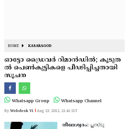
Fitr
May
Day
Eid
Al
Independence
Ad'ha
Day
Onam
HOME
KASARAGOD
J&K
State
ഓട്ടോ ഡ്രൈവര്‍ റി­മാന്‍­ഡില്‍; കൂടുത
Haryana
ല്‍ പെണ്‍കുട്ടികളെ പീഢിപ്പിച്ചതായി
Assembly
State
Diwali
സൂചന
Elections
Assembly
Christmas
Elections
New-
Year
Republic
Whatsapp Group
Whatsapp Channel
Day
Budget
By
Webdesk Vi
Aug 23, 2012, 21:45 IST
Delhi
നീലേശ്വരം:
പ്ലസ്ടു