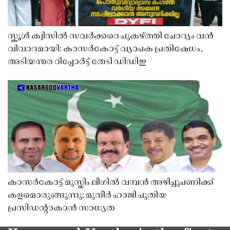
സ്കൂൾ ക്വിസിൽ സവർക്കറെ പുകഴ്ത്തി ചോദ്യം വൻ
വിവാദമായി: കാസർകോട്ട് വ്യാപക പ്രതിഷേധം,
അടിയന്തര റിപ്പോർട്ട് തേടി ഡിഡിഇ
കാസർകോട്ട് മുസ്ലിം ലീഗിൽ വമ്പൻ അഴിച്ചുപണിക്ക്
കളമൊരുങ്ങുന്നു; മുനീർ ഹാജി പുതിയ
പ്രസിഡൻ്റാകാൻ സാധ്യത