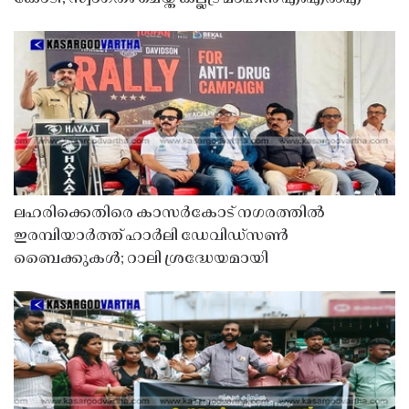
ലഹരിക്കെതിരെ കാസർകോട് നഗരത്തിൽ
ഇരമ്പിയാർത്ത് ഹാർലി ഡേവിഡ്‌സൺ
ബൈക്കുകൾ; റാലി ശ്രദ്ധേയമായി