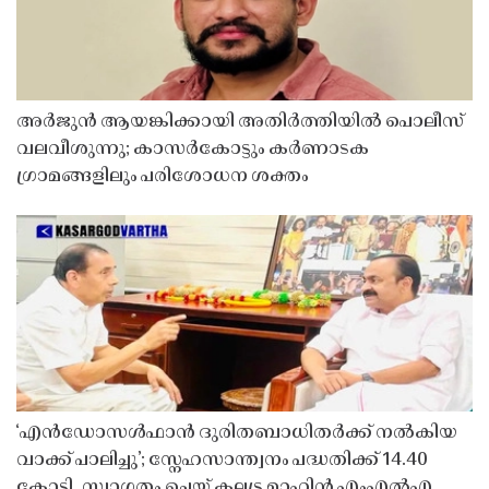
അർജുൻ ആയങ്കിക്കായി അതിർത്തിയിൽ പൊലീസ്
വലവീശുന്നു; കാസർകോട്ടും കർണാടക
ഗ്രാമങ്ങളിലും പരിശോധന ശക്തം
‘എൻഡോസൾഫാൻ ദുരിതബാധിതർക്ക് നൽകിയ
വാക്ക് പാലിച്ചു’; സ്നേഹസാന്ത്വനം പദ്ധതിക്ക് 14.40
കോടി, സ്വാഗതം ചെയ്ത് കല്ലട്ര മാഹിൻ എംഎൽഎ