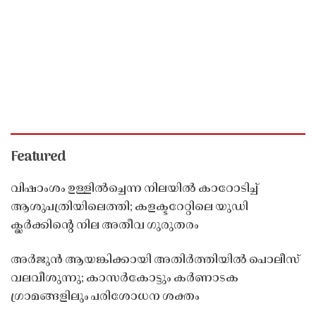
Featured
വിഷാംശം ഉള്ളിൽച്ചെന്ന നിലയിൽ കാറോടിച്ച്
ആശുപത്രിയിലെത്തി; കളക്ടറേറ്റിലെ യുഡി
ക്ലർക്കിൻ്റെ നില അതീവ ഗുരുതരം
അർജുൻ ആയങ്കിക്കായി അതിർത്തിയിൽ പൊലീസ്
വലവീശുന്നു; കാസർകോട്ടും കർണാടക
ഗ്രാമങ്ങളിലും പരിശോധന ശക്തം