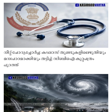
നീറ്റ് ചോദ്യച്ചോർച്ച: കടലാസ് തുണ്ടുകളിലെഴുതിയും
മനഃപാഠമാക്കിയും തട്ടിപ്പ്; സിബിഐ കുറ്റപത്രം
പുറത്ത്