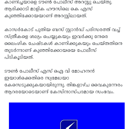
Election
കാണിച്ചയാളെ ടൗണ്‍ പോലീസ് അറസ്റ്റു ചെയ്തു.
Maha
ആരിക്കാടി മാളിക ഹൗസിലെ കെ എസ്
Shivarathri
International
കുഞ്ഞിക്കോയയാണ് അറസ്റ്റിലായത്.
Women's
Anti-
കാസര്‍കോട് പുതിയ ബസ് സ്റ്റാന്‍ഡ് പരിസരത്ത് വച്ച്
Day
Drug
Attukal
സ്ത്രീകളെ ശല്യം ചെയ്യുകയും ഇവര്‍ക്കു നേരെ
Campaign
Pongala
ലൈംഗിക ചേഷ്ടകള്‍ കാണിക്കുകയും ചെയ്തതിനെ
Holi
തുടര്‍ന്നാണ് കുഞ്ഞിക്കോയയെ പോലീസ്
2025
2025
IPL
പിടികൂടിയത്.
2025
Eid
ടൗണ്‍ പോലീസ് എസ് ഐ വി മോഹനന്‍
Al-
Waqf
ഇയാള്‍ക്കെതിരെ സ്വമേധയാ
Fitr
Bill
കേസെടുക്കുകയായിരുന്നു. തിങ്കളാഴ്ച വൈകുന്നേരം
Vishu
ആറരയോടെയാണ് കേസിനാസ്പദമായ സംഭവം.
2025
Controversy
Festival
Good
2025
Friday
Easter
Observance
Sunday
By-
2025
2025
Election
Bihar