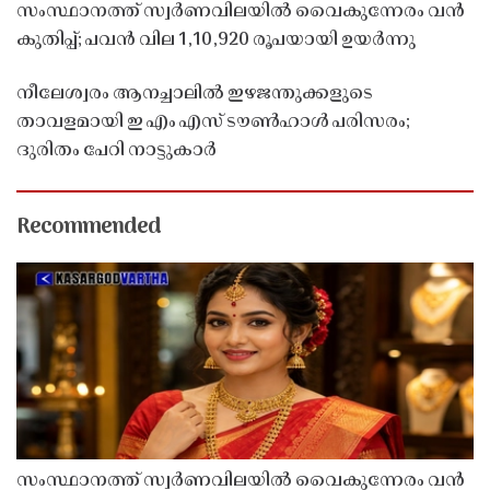
സംസ്ഥാനത്ത് സ്വർണവിലയിൽ വൈകുന്നേരം വൻ
കുതിപ്പ്; പവൻ വില 1,10,920 രൂപയായി ഉയർന്നു
നീലേശ്വരം ആനച്ചാലിൽ ഇഴജന്തുക്കളുടെ
താവളമായി ഇ എം എസ് ടൗൺഹാൾ പരിസരം;
ദുരിതം പേറി നാട്ടുകാർ
Recommended
സംസ്ഥാനത്ത് സ്വർണവിലയിൽ വൈകുന്നേരം വൻ