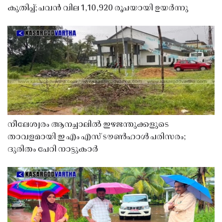
കുതിപ്പ്; പവൻ വില 1,10,920 രൂപയായി ഉയർന്നു
നീലേശ്വരം ആനച്ചാലിൽ ഇഴജന്തുക്കളുടെ
താവളമായി ഇ എം എസ് ടൗൺഹാൾ പരിസരം;
ദുരിതം പേറി നാട്ടുകാർ