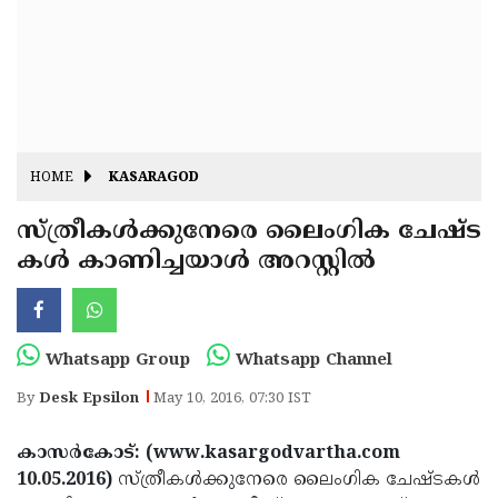
Fitr
May
Day
Eid
Al
Independence
Ad'ha
Day
Onam
HOME
KASARAGOD
J&K
State
സ്ത്രീകള്‍ക്കുനേരെ ലൈംഗിക ചേഷ്ട
Haryana
കള്‍ കാണിച്ചയാള്‍ അറസ്റ്റില്‍
Assembly
State
Diwali
Elections
Assembly
Christmas
Elections
New-
Whatsapp Group
Whatsapp Channel
Year
Republic
By
Desk Epsilon
May 10, 2016, 07:30 IST
Day
Budget
കാസര്‍കോട്: (www.kasargodvartha.com
Delhi
10.05.2016)
സ്ത്രീകള്‍ക്കുനേരെ ലൈംഗിക ചേഷ്ടകള്‍