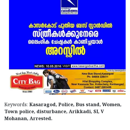
Updates
Assembly
Kerala
Polls
Local
Look
Body
Back
Election
2025
Keywords:
Kasaragod, Police, Bus stand, Women,
Town police, disturbance, Arikkadi, SI, V
Mohanan, Arrested.