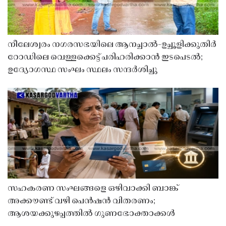
നീലേശ്വരം നഗരസഭയിലെ ആനച്ചാൽ-ഉച്ചൂളിക്കുതിർ
റോഡിലെ വെള്ളക്കെട്ട് പരിഹരിക്കാൻ ഇടപെടൽ;
ഉദ്യോഗസ്ഥ സംഘം സ്ഥലം സന്ദർശിച്ചു
സഹകരണ സംഘങ്ങളെ ഒഴിവാക്കി ബാങ്ക്
അക്കൗണ്ട് വഴി പെൻഷൻ വിതരണം;
ആശയക്കുഴപ്പത്തിൽ ഗുണഭോക്താക്കൾ