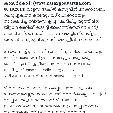
Election
Maha
കാസര്‍കോട്: (www.kasargodvartha.com
06.10.2014)
വാട്ട്‌സ് ആപ്പില്‍ മത്സ്യവില്‍പനക്കാരേയും
Shivarathri
International
ചെരുപ്പുകുത്തികളേയും വഴിപോക്കരേയും
Women's
Anti-
ആക്ഷേപിച്ച് വോയ്‌സ് ക്ലിപ്പ് പ്രചരിപ്പിച്ച യൂത്ത് ലീഗ്
ജില്ലാ വര്‍ക്കിംഗ് കമ്മിറ്റി അംഗത്തിനെതിരെ പാര്‍ട്ടി
Day
Drug
Attukal
നടപടി പരിഗണനയിലാണെന്ന് മുസ്ലിം ലീഗ് ജില്ലാ
Campaign
Pongala
Holi
ജനറല്‍ സെക്രട്ടറി എം.സി. ഖമറുദ്ദീന്‍ വ്യക്തമാക്കി.
2025
2025
IPL
വോയ്‌സ് ക്ലിപ്പ് വന്‍ വിവാദത്തിനു വഴിവെക്കുകയും
2025
Eid
അതിനെത്തുടര്‍ന്ന് ഇയാള്‍ മാപ്പു പറയുകയും
ചെയ്തിട്ടുണ്ട്. ക്ലിപ്പിലെ പരാമര്‍ശങ്ങള്‍ താനും
Al-
Waqf
കേട്ടിട്ടുണ്ട്. അത്തരത്തില്‍ ആളുകളെ
Fitr
Bill
Vishu
പരിഹസിക്കുന്നത് ഗുരുതരമായ തെറ്റാണ്.
2025
Controversy
Festival
Good
മീന്‍ വില്‍പനക്കാരും ചെരുപ്പു കുത്തികളും വഴി
2025
Friday
Easter
പോക്കരുമെല്ലാം മനുഷ്യരാണ്. അവര്‍ക്കെല്ലാം വാട്ട്‌സ്
ആപ്പ് പോലുള്ള സോഷ്യല്‍ മീഡിയകള്‍
Observance
Sunday
By-
ഉപയോഗിക്കാനും സന്ദേശങ്ങള്‍ പ്രചരിപ്പിക്കാനും
2025
2025
Election
Bihar
സ്വാതന്ത്യവും അവകാശവുമുണ്ട്. അതിനെ