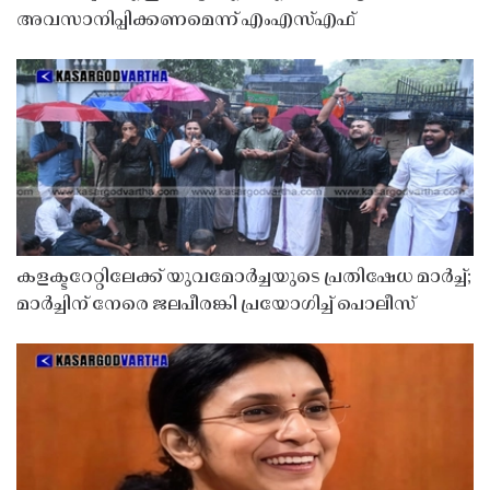
അവസാനിപ്പിക്കണമെന്ന് എംഎസ്എഫ്
കളക്ടറേറ്റിലേക്ക് യുവമോർച്ചയുടെ പ്രതിഷേധ മാർച്ച്;
മാർച്ചിന് നേരെ ജലപീരങ്കി പ്രയോഗിച്ച് പൊലീസ്