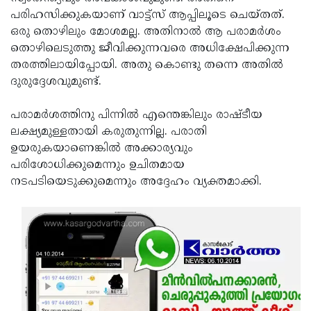
പരിഹസിക്കുകയാണ് വാട്ട്‌സ് ആപ്പിലൂടെ ചെയ്തത്.
Updates
Assembly
Kerala
ഒരു തൊഴിലും മോശമല്ല. അതിനാല്‍ ആ പരാമര്‍ശം
Polls
Local
Look
തൊഴിലെടുത്തു ജീവിക്കുന്നവരെ അധിക്ഷേപിക്കുന്ന
തരത്തിലായിപ്പോയി. അതു കൊണ്ടു തന്നെ അതില്‍
Body
Back
ദുരുദ്ദേശവുമുണ്ട്.
Election
2025
പരാമര്‍ശത്തിനു പിന്നില്‍ എന്തെങ്കിലും രാഷ്ടീയ
ലക്ഷ്യമുള്ളതായി കരുതുന്നില്ല. പരാതി
ഉയരുകയാണെങ്കില്‍ അക്കാര്യവും
പരിശോധിക്കുമെന്നും ഉചിതമായ
നടപടിയെടുക്കുമെന്നും അദ്ദേഹം വ്യക്തമാക്കി.