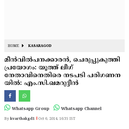
Fitr
May
Day
Eid
Al
Independence
Ad'ha
Day
Onam
HOME
KASARAGOD
J&K
State
മീന്‍വില്‍പനക്കാരന്‍, ചെരുപ്പുകുത്തി
Haryana
പ്രയോഗം: യൂത്ത് ലീഗ്
Assembly
State
Diwali
നേതാവിനെതിരെ നടപടി പരിഗണന
Elections
Assembly
Christmas
യില്‍: എം.സി.ഖമറുദ്ദീന്‍
Elections
New-
Year
Republic
Whatsapp Group
Whatsapp Channel
Day
Budget
By
kvarthakgd1
Oct 6, 2014, 16:35 IST
Delhi