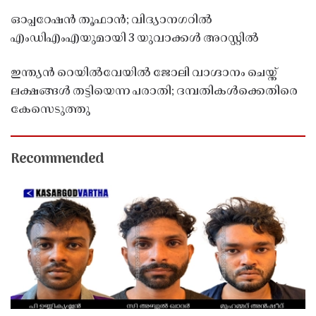
ഓപ്പറേഷൻ തൂഫാൻ; വിദ്യാനഗറിൽ
എംഡിഎംഎയുമായി 3 യുവാക്കൾ അറസ്റ്റിൽ
ഇന്ത്യൻ റെയിൽവേയിൽ ജോലി വാഗ്ദാനം ചെയ്ത്
ലക്ഷങ്ങൾ തട്ടിയെന്ന പരാതി; ദമ്പതികൾക്കെതിരെ
കേസെടുത്തു
Recommended