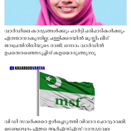
വാർഡിലെ കാര്യങ്ങൾക്കും പാർട്ടി പരിപാടികൾക്കും
എത്താനാകുന്നില്ല; പള്ളിക്കരയിൽ മുസ്ലിം ലീഗ്
ജനപ്രതിനിധിയുടെ രാജി; ഒന്നാം വാർഡിൽ
ഉപതെരഞ്ഞെടുപ്പിന് കളമൊരുങ്ങുന്നു
വി ഡി സവർക്കറെ ഉൾപ്പെടുത്തി വിവാദ ചോദ്യാവലി;
മഞ്ചേശ്വരം എഇഒ ആർഎസ്എസ് ദാസ്യവേല