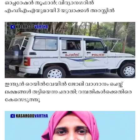
ഓപ്പറേഷൻ തൂഫാൻ; വിദ്യാനഗറിൽ
എംഡിഎംഎയുമായി 3 യുവാക്കൾ അറസ്റ്റിൽ
ഇന്ത്യൻ റെയിൽവേയിൽ ജോലി വാഗ്ദാനം ചെയ്ത്
ലക്ഷങ്ങൾ തട്ടിയെന്ന പരാതി; ദമ്പതികൾക്കെതിരെ
കേസെടുത്തു