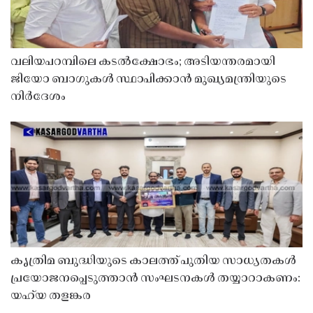
വലിയപറമ്പിലെ കടൽക്ഷോഭം; അടിയന്തരമായി
ജിയോ ബാഗുകൾ സ്ഥാപിക്കാൻ മുഖ്യമന്ത്രിയുടെ
നിർദേശം
കൃത്രിമ ബുദ്ധിയുടെ കാലത്ത് പുതിയ സാധ്യതകൾ
പ്രയോജനപ്പെടുത്താൻ സംഘടനകൾ തയ്യാറാകണം:
യഹ്‌യ തളങ്കര