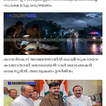
സുരക്ഷ ഉറപ്പുവരുത്തണം
കാസർകോട് അമ്പലത്തറയിൽ പൊലീസുകാരനെ
കാണാതായി; മൊബൈൽ ടവർ ലൊക്കേഷൻ
മൈസൂരിൽ, അന്വേഷണം ഊർജിതം