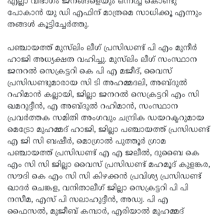
എല്ലാ വിഭാഗം ജനങ്ങളെയും ഒന്നിച്ച് കൊണ്ടു
പോകാന്‍ യു ഡി എഫിന് മാത്രമെ സാധിക്കൂ എന്നും
തങ്ങള്‍ കൂട്ടിച്ചേര്‍ത്തു.
പഞ്ചായത്ത് മുസ്‌ലിം ലീഗ് പ്രസിഡണ്ട് പി എം മുനീര്‍
ഹാജി അധ്യക്ഷത വഹിച്ചു. മുസ്‌ലിം ലീഗ് സംസ്ഥാന
ജനറല്‍ സെക്രട്ടറി കെ പി എ മജീദ്, വൈസ്
പ്രസിഡണ്ടുമാരായ സി ടി അഹമ്മദലി, അബ്ദുല്‍
റഹിമാന്‍ കല്ലായി, ജില്ലാ ജനറല്‍ സെക്രട്ടറി എം സി
ഖമറുദ്ദീന്‍, എ അബ്ദുല്‍ റഹിമാന്‍, സംസ്ഥാന
പ്രവര്‍ത്തക സമിതി അംഗവും ചന്ദ്രിക ഡയറക്ടറുമായ
മെട്രോ മുഹമ്മദ് ഹാജി, ജില്ലാ പഞ്ചായത്ത് പ്രസിഡണ്ട്
എ ജി സി ബഷീര്‍, മൊഗ്രാല്‍ പുത്തൂര്‍ ഗ്രാമ
പഞ്ചായത്ത് പ്രസിഡണ്ട് എ എ ജലീല്‍, ദുബൈ കെ
എം സി സി ജില്ലാ വൈസ് പ്രസിഡണ്ട് മഹമൂദ് കുളങ്കര,
സൗദി കെ എം സി സി കിഴക്കന്‍ പ്രവിശ്യ പ്രസിഡണ്ട്
ഖാദര്‍ ചെങ്കള, വനിതാലീഗ് ജില്ലാ സെക്രട്ടറി പി പി
നസീമ, എസ് പി സലാഹുദ്ദീന്‍, അഡ്വ. പി എ
ഫൈസല്‍, മുജീബ് കമ്പാര്‍, എരിയാല്‍ മുഹമ്മദ്