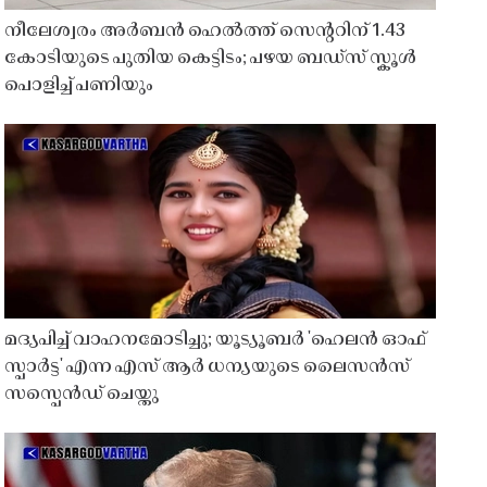
നീലേശ്വരം അർബൻ ഹെൽത്ത് സെൻ്ററിന് 1.43
കോടിയുടെ പുതിയ കെട്ടിടം; പഴയ ബഡ്സ് സ്കൂൾ
പൊളിച്ച് പണിയും
മദ്യപിച്ച് വാഹനമോടിച്ചു; യൂട്യൂബർ 'ഹെലൻ ഓഫ്
സ്പാർട്ട' എന്ന എസ് ആർ ധന്യയുടെ ലൈസൻസ്
സസ്പെൻഡ് ചെയ്തു ​​​​​​​