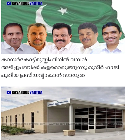
കാസർകോട്ട് മുസ്ലിം ലീഗിൽ വമ്പൻ
അഴിച്ചുപണിക്ക് കളമൊരുങ്ങുന്നു; മുനീർ ഹാജി
പുതിയ പ്രസിഡൻ്റാകാൻ സാധ്യത