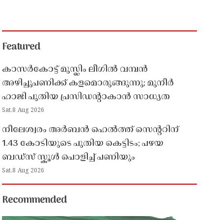
Featured
കാസർകോട്ട് മുസ്ലിം ലീഗിൽ വമ്പൻ
അഴിച്ചുപണിക്ക് കളമൊരുങ്ങുന്നു; മുനീർ
ഹാജി പുതിയ പ്രസിഡൻ്റാകാൻ സാധ്യത
Sat,8 Aug 2026
നീലേശ്വരം അർബൻ ഹെൽത്ത് സെൻ്ററിന്
1.43 കോടിയുടെ പുതിയ കെട്ടിടം; പഴയ
ബഡ്സ് സ്കൂൾ പൊളിച്ച് പണിയും
Sat,8 Aug 2026
Recommended