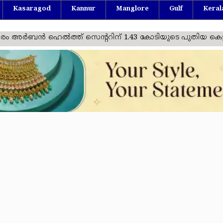
Kasaragod
Kannur
Manglore
Gulf
Keral