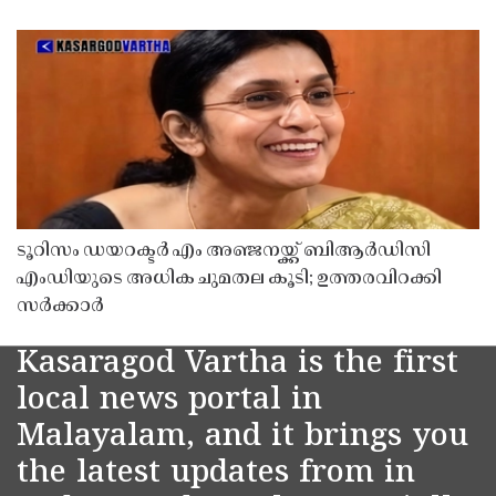
ടൂറിസം ഡയറക്ടർ എം അഞ്ജനയ്ക്ക് ബിആർഡിസി
എംഡിയുടെ അധിക ചുമതല കൂടി; ഉത്തരവിറക്കി
സർക്കാർ
Kasaragod Vartha is the first
local news portal in
Malayalam, and it brings you
the latest updates from in