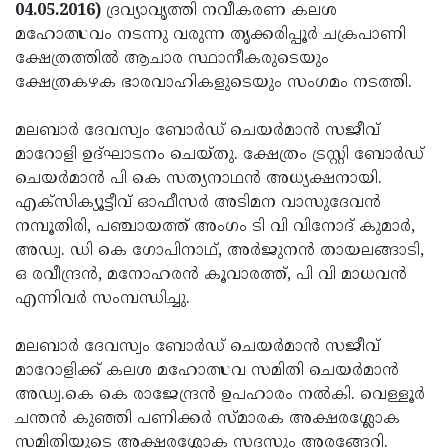
Election
Maha
04.05.2016)
ദ്രവ്യാവൃത്തി നവീകരണ കലശ
മഹോത്സവം നടന്നു വരുന്ന തൃക്കരിപ്പൂര്‍ ചക്രപാണി
Shivarathri
International
ക്ഷേത്രത്തില്‍ ആചാര സ്ഥാനീകരുടെയും
Women's
Anti-
ക്ഷേത്രകഴക ഭാരവാഹികളുടെയും സംഗമം നടത്തി.
Day
Drug
Attukal
മലബാര്‍ ദേവസ്വം ബോര്‍ഡ് ചെയര്‍മാന്‍ സജീവ്
Campaign
Pongala
Holi
മാറോളി ഉദ്ഘാടനം ചെയ്തു. ക്ഷേത്രം ട്രസ്റ്റി ബോര്‍ഡ്
ചെയര്‍മാന്‍ പി കെ സത്യനാഥന്‍ അധ്യക്ഷനായി.
2025
2025
IPL
എക്‌സിക്യൂട്ടീവ് ഓഫീസര്‍ അടിമന വാസുദേവന്‍
2025
Eid
നമ്പൂതിരി, പഞ്ചായത്ത് അംഗം ടി വി വിനോദ് കുമാര്‍,
അഡ്വ. ഡി കെ ഗോപിനാഥ്, അര്‍ജുനന്‍ തായലങ്ങാടി,
Al-
Waqf
ഒ രവീന്ദ്രന്‍, മനോഹരന്‍ കൂവാരത്ത്, പി വി മാധവന്‍
Fitr
Bill
Vishu
എന്നിവര്‍ സംമ്പന്ധിച്ചു.
2025
Controversy
Festival
Good
മലബാര്‍ ദേവസ്വം ബോര്‍ഡ് ചെയര്‍മാന്‍ സജീവ്
2025
Friday
Easter
മാറോളിക്ക് കലശ മഹോത്സവ സമിതി ചെയര്‍മാന്‍
അഡ്വ.കെ കെ രാജേന്ദ്രന്‍ ഉപഹാരം നല്‍കി. വെള്ളൂര്‍
Observance
Sunday
By-
ചന്തന്‍ കുഞ്ഞി പണിക്കര്‍ സ്മാരക അക്ഷരശ്ലോക
2025
2025
Election
Bihar
സമിതിയുടെ അക്ഷരശ്ലോക സദസും അരങ്ങേറി.