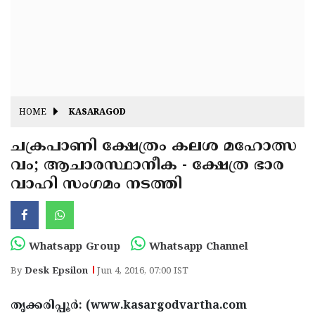
Fitr
May
Day
Eid
Al
Independence
Ad'ha
Day
Onam
HOME
KASARAGOD
J&K
State
ചക്രപാണി ക്ഷേത്രം കലശ മഹോത്സ
Haryana
വം; ആചാരസ്ഥാനീക - ക്ഷേത്ര ഭാര
Assembly
State
Diwali
വാഹി സംഗമം നടത്തി
Elections
Assembly
Christmas
Elections
New-
Year
Republic
Whatsapp Group
Whatsapp Channel
Day
Budget
By
Desk Epsilon
Jun 4, 2016, 07:00 IST
Delhi
തൃക്കരിപ്പൂര്‍: (www.kasargodvartha.com