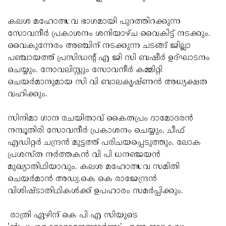
Updates
Assembly
Kerala
കലശ മഹോത്സവ ഭാഗമായി പുറത്തിറക്കുന്ന
Polls
Local
Look
സോവനീര്‍ പ്രകാശനം ശനിയാഴ്ച വൈകിട്ട് നടക്കും.
വൈകുന്നേരം അഞ്ചിന് നടക്കുന്ന ചടങ്ങ് ജില്ലാ
Body
Back
പഞ്ചായത്ത് പ്രസിഡന്റ് എ ജി സി ബഷീര്‍ ഉദ്ഘാടനം
Election
2025
ചെയ്യും. നോവലിസ്റ്റും സോവനീര്‍ കമ്മിറ്റി
ചെയര്‍മാനുമായ സി വി ബാലകൃഷ്ണന്‍ അധ്യക്ഷത
വഹിക്കും.
സിനിമാ ഗാന രചയിതാവ് കൈതപ്രം ദാമോദരന്‍
നമ്പൂതിരി സോവനീര്‍ പ്രകാശനം ചെയ്യും. ചീഫ്
എഡിറ്റര്‍ ചന്ദ്രന്‍ മുട്ടത്ത് പരിചയപ്പെടുത്തും. ലോക
പ്രശസ്ത നര്‍ത്തകന്‍ വി പി ധനഞ്ജയന്‍
മുഖ്യാതിഥിയാവും. കലശ മഹോത്സവ സമിതി
ചെയര്‍മാന്‍ അഡ്വ.കെ കെ രാജേന്ദ്രന്‍
വിശിഷ്ടാതിഥികള്‍ക്ക് ഉപഹാരം സമര്‍പ്പിക്കും.
രാത്രി ഏഴിന് കെ പി എ സിയുടെ