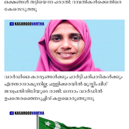
ലക്ഷങ്ങൾ തട്ടിയെന്ന പരാതി; ദമ്പതികൾക്കെതിരെ
കേസെടുത്തു
വാർഡിലെ കാര്യങ്ങൾക്കും പാർട്ടി പരിപാടികൾക്കും
എത്താനാകുന്നില്ല; പള്ളിക്കരയിൽ മുസ്ലിം ലീഗ്
ജനപ്രതിനിധിയുടെ രാജി; ഒന്നാം വാർഡിൽ
ഉപതെരഞ്ഞെടുപ്പിന് കളമൊരുങ്ങുന്നു