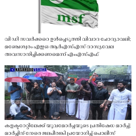
വി ഡി സവർക്കറെ ഉൾപ്പെടുത്തി വിവാദ ചോദ്യാവലി;
മഞ്ചേശ്വരം എഇഒ ആർഎസ്എസ് ദാസ്യവേല
അവസാനിപ്പിക്കണമെന്ന് എംഎസ്എഫ്
കളക്ടറേറ്റിലേക്ക് യുവമോർച്ചയുടെ പ്രതിഷേധ മാർച്ച്;
മാർച്ചിന് നേരെ ജലപീരങ്കി പ്രയോഗിച്ച് പൊലീസ്