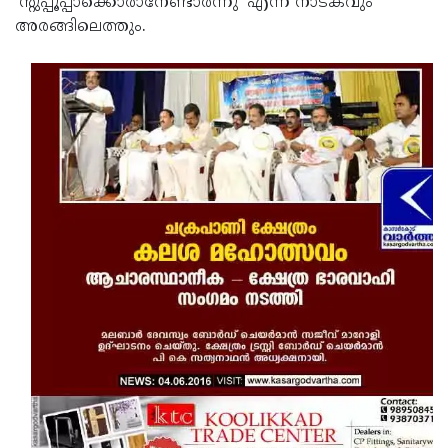
'ന്റുപ്പൂപ്പാക്കൊരാനേണ്ടാര്‍ന്നു' എന്ന നാടകവും
അരങ്ങിലെത്തും.