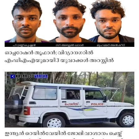
ഓപ്പറേഷൻ തൂഫാൻ; വിദ്യാനഗറിൽ
എംഡിഎംഎയുമായി 3 യുവാക്കൾ അറസ്റ്റിൽ
ഇന്ത്യൻ റെയിൽവേയിൽ ജോലി വാഗ്ദാനം ചെയ്ത്