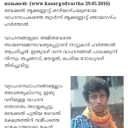
Election
Maha
ബേക്കല്‍: (www.kasargodvartha 29.05.2016)
ബേക്കല്‍ തൃക്കണ്ണാട്ട് ശനിയാഴ്ചയുണ്ടായ
Shivarathri
International
വാഹനാപകത്തെ തുടര്‍ന്ന് തൃക്കണ്ണാട്ട് ഞായറാഴ്ച
Women's
Anti-
ഹര്‍ത്താല്‍.
Day
Drug
Attukal
വാഹനങ്ങളുടെ അമിതവേഗത
Campaign
Pongala
Holi
തടയണമെന്നാവശ്യപ്പെട്ടാണ് നാട്ടുകാര്‍ ഹര്‍ത്താല്‍
ആചരിച്ചത്. ഇതുവഴി വന്ന വാഹനങ്ങള്‍ പാലക്കുന്ന്
2025
2025
IPL
നിന്നും തച്ചങ്ങാട്, മൗവ്വല്‍, പെരിയ റോഡുവഴി
2025
Eid
തിരിച്ചുവിട്ടു.
Al-
Waqf
Fitr
Bill
Vishu
വ്യാപാരസ്ഥാപനങ്ങളെല്ലാം
അടഞ്ഞുകിടന്നു. ഇതു
2025
Controversy
Festival
Good
വഴിയുള്ള വാഹന
2025
Friday
Easter
ഗതാഗതം തടസ്സപ്പെട്ടു.
ബേക്കല്‍ പുതിയ ഭഗവതി
Observance
Sunday
By-
ക്ഷേത്രത്തിന് സമീപത്തെ
2025
2025
Election
Bihar
രാമകാന്തയുടെ മകന്‍