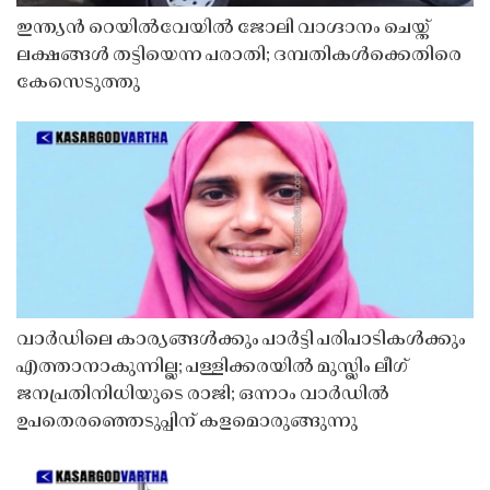
ഇന്ത്യൻ റെയിൽവേയിൽ ജോലി വാഗ്ദാനം ചെയ്ത്
ലക്ഷങ്ങൾ തട്ടിയെന്ന പരാതി; ദമ്പതികൾക്കെതിരെ
കേസെടുത്തു
വാർഡിലെ കാര്യങ്ങൾക്കും പാർട്ടി പരിപാടികൾക്കും
എത്താനാകുന്നില്ല; പള്ളിക്കരയിൽ മുസ്ലിം ലീഗ്
ജനപ്രതിനിധിയുടെ രാജി; ഒന്നാം വാർഡിൽ
ഉപതെരഞ്ഞെടുപ്പിന് കളമൊരുങ്ങുന്നു