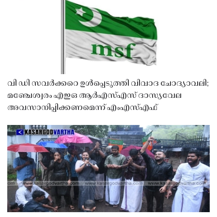
വി ഡി സവർക്കറെ ഉൾപ്പെടുത്തി വിവാദ ചോദ്യാവലി;
മഞ്ചേശ്വരം എഇഒ ആർഎസ്എസ് ദാസ്യവേല
അവസാനിപ്പിക്കണമെന്ന് എംഎസ്എഫ്