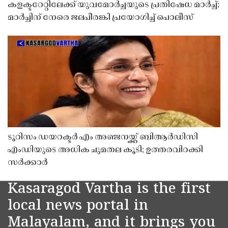
കളക്ടറേറ്റിലേക്ക് യുവമോർച്ചയുടെ പ്രതിഷേധ മാർച്ച്;
മാർച്ചിന് നേരെ ജലപീരങ്കി പ്രയോഗിച്ച് പൊലീസ്
ടൂറിസം ഡയറക്ടർ എം അഞ്ജനയ്ക്ക് ബിആർഡിസി
എംഡിയുടെ അധിക ചുമതല കൂടി; ഉത്തരവിറക്കി
സർക്കാർ
Kasaragod Vartha is the first
local news portal in
Malayalam, and it brings you