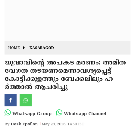
Fitr
May
Day
Eid
Al
Independence
Ad'ha
Day
Onam
HOME
KASARAGOD
J&K
State
യുവാവിന്റെ അപകട മരണം: അമിത
Haryana
വേഗത തടയണമെന്നാവശ്യപ്പെട്ട്
Assembly
State
Diwali
കോട്ടിക്കുളത്തും ബേക്കലിലും ഹ
Elections
Assembly
Christmas
ര്‍ത്താല്‍ ആചരിച്ചു
Elections
New-
Year
Republic
Whatsapp Group
Whatsapp Channel
Day
Budget
By
Desk Epsilon
May 29, 2016, 14:50 IST
Delhi