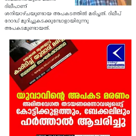
ദിലീപാണ്
Updates
Assembly
Kerala
ശനിയാഴ്ചയുണ്ടായ അപകടത്തില്‍ മരിച്ചത്. ദിലീപ്
Polls
Local
Look
റോഡ് മുറിച്ചുകടക്കുമ്പോളായിരുന്നു
അപകടമുണ്ടായത്.
Body
Back
Election
2025