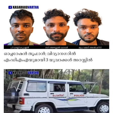
ഓപ്പറേഷൻ തൂഫാൻ; വിദ്യാനഗറിൽ
എംഡിഎംഎയുമായി 3 യുവാക്കൾ അറസ്റ്റിൽ