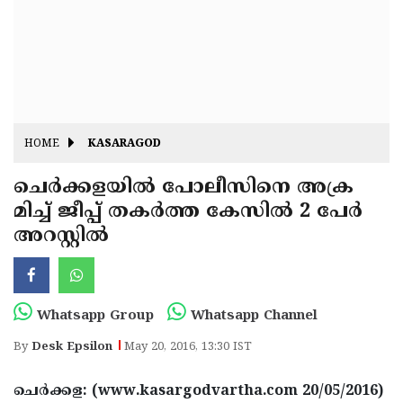
Fitr
May
Day
Eid
Al
Independence
Ad'ha
Day
Onam
HOME
KASARAGOD
J&K
State
ചെര്‍ക്കളയില്‍ പോലീസിനെ അക്ര
Haryana
മിച്ച് ജീപ്പ് തകര്‍ത്ത കേസില്‍ 2 പേര്‍
Assembly
State
Diwali
അറസ്റ്റില്‍
Elections
Assembly
Christmas
Elections
New-
Year
Republic
Whatsapp Group
Whatsapp Channel
Day
Budget
By
Desk Epsilon
May 20, 2016, 13:30 IST
Delhi
ചെര്‍ക്കള: (www.kasargodvartha.com 20/05/2016)