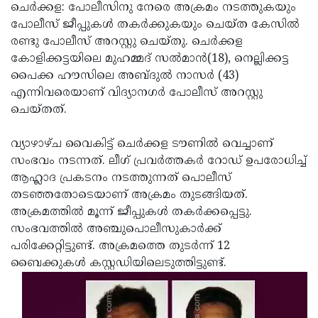
Election
Maha
ചെര്‍ക്കള: പോലീസിനു നേരെ അക്രമം നടത്തുകയും
പോലീസ് ജീപ്പുകള്‍ തകര്‍ക്കുകയും ചെയ്ത കേസില്‍
Shivarathri
International
രണ്ടു പോലീസ് അറസ്റ്റു ചെയ്തു. ചെര്‍ക്കള
Women's
Anti-
കോളിക്കട്ടയിലെ മുഹമ്മദ് സല്‍മാന്‍(18), നെല്ലിക്കട്ട
പൈക്ക ഹൗസിലെ അബ്ദുല്‍ നാസര്‍ (43)
Day
Drug
Attukal
എന്നിവരെയാണ് വിദ്യാനഗര്‍ പോലീസ് അറസ്റ്റു
Campaign
Pongala
Holi
ചെയ്തത്.
2025
2025
IPL
വ്യാഴാഴ്ച വൈകിട്ട് ചെര്‍ക്കള ടൗണില്‍ വെച്ചാണ്
2025
Eid
സംഭവം നടന്നത്. ലീഗ് പ്രവര്‍ത്തകര്‍ റോഡ് ഉപരോധിച്ച്
ആഹ്ലാദ പ്രകടനം നടത്തുന്നത് പൊലീസ്
Al-
Waqf
തടഞ്ഞതോടെയാണ് അക്രമം തുടങ്ങിയത്.
Fitr
Bill
Vishu
അക്രമത്തില്‍ മൂന്ന് ജീപ്പുകള്‍ തകര്‍ക്കപ്പെട്ടു.
സംഭവത്തില്‍ അഞ്ചുപൊലീസുകാര്‍ക്ക്
2025
Controversy
Festival
Good
പരിക്കേറ്റിട്ടുണ്ട്. അക്രമത്തെ തുടര്‍ന്ന് 12
2025
Friday
Easter
ബൈക്കുകള്‍ കസ്റ്റഡിയിലെടുത്തിട്ടുണ്ട്.
Observance
Sunday
By-
2025
2025
Election
Bihar