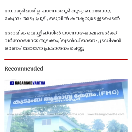
ഡോക്ടർമാരില്ല; പാണത്തൂർ കുടുംബാരോഗ്യ
കേന്ദ്രം അടച്ചുപൂട്ടി, ഒടുവിൽ കലക്ടറുടെ ഇടപെടൽ
ശോഭിക വെഡ്ഡിങ്സിൽ ഓണാഘോഷങ്ങൾക്ക്
വർണാഭമായ തുടക്കം; 'ട്രെൻഡ് ഓണം, ട്രഡിഷൻ
ഓണം' ലോഗോ പ്രകാശനം ചെയ്തു
Recommended