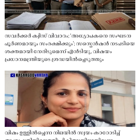
സവർക്കർ ക്വിസ് വിവാദം; ‘അധ്യാപകനെ സംഘടന
പൂർണമായും സംരക്ഷിക്കും’; സസ്പെൻഷൻ നടപടിയെ
ശക്തമായി നേരിടുമെന്ന് എൻടിയു, വിഷയം
പ്രധാനമന്ത്രിയുടെ ശ്രദ്ധയിൽപ്പെടുത്തും
വിഷം ഉള്ളിൽച്ചെന്ന നിലയിൽ സ്വയം കാറോടിച്ച്