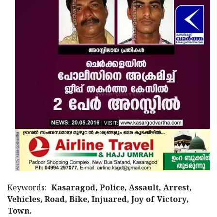
Updates
Assembly
Kerala
Polls
Local
Look
Body
Back
Election
2025
Keywords:
Kasaragod, Police, Assault, Arrest,
Vehicles, Road, Bike, Injuared, Joy of Victory,
Town.