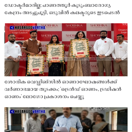
ഡോക്ടർമാരില്ല; പാണത്തൂർ കുടുംബാരോഗ്യ
കേന്ദ്രം അടച്ചുപൂട്ടി, ഒടുവിൽ കലക്ടറുടെ ഇടപെടൽ
ശോഭിക വെഡ്ഡിങ്സിൽ ഓണാഘോഷങ്ങൾക്ക്
വർണാഭമായ തുടക്കം; 'ട്രെൻഡ് ഓണം, ട്രഡിഷൻ
ഓണം' ലോഗോ പ്രകാശനം ചെയ്തു