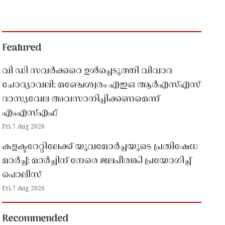
Featured
വി ഡി സവർക്കറെ ഉൾപ്പെടുത്തി വിവാദ
ചോദ്യാവലി; മഞ്ചേശ്വരം എഇഒ ആർഎസ്എസ്
ദാസ്യവേല അവസാനിപ്പിക്കണമെന്ന്
എംഎസ്എഫ്
Fri,7 Aug 2026
കളക്ടറേറ്റിലേക്ക് യുവമോർച്ചയുടെ പ്രതിഷേധ
മാർച്ച്; മാർച്ചിന് നേരെ ജലപീരങ്കി പ്രയോഗിച്ച്
പൊലീസ്
Fri,7 Aug 2026
Recommended