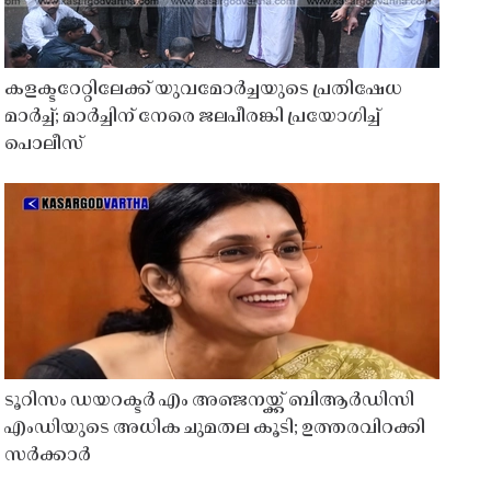
കളക്ടറേറ്റിലേക്ക് യുവമോർച്ചയുടെ പ്രതിഷേധ
മാർച്ച്; മാർച്ചിന് നേരെ ജലപീരങ്കി പ്രയോഗിച്ച്
പൊലീസ്
ടൂറിസം ഡയറക്ടർ എം അഞ്ജനയ്ക്ക് ബിആർഡിസി
എംഡിയുടെ അധിക ചുമതല കൂടി; ഉത്തരവിറക്കി
സർക്കാർ