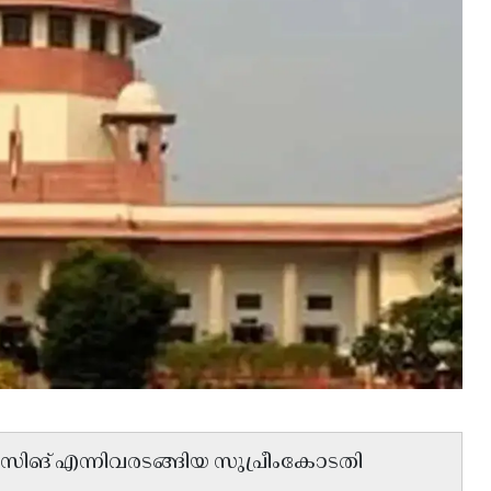
സിങ് എന്നിവരടങ്ങിയ സുപ്രീംകോടതി