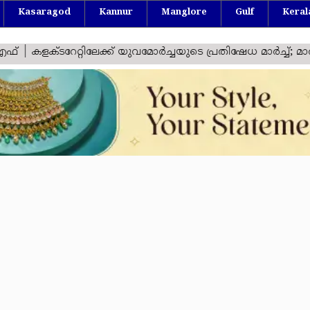
Kasaragod
Kannur
Manglore
Gulf
Keral