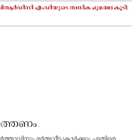
ക് ബിആർഡിസി എംഡിയുടെ അധിക ചുമതല കൂടി;
ർത്തണം
ഭർത്താവിനും ഭർതൃവീട്ടുകാർക്കും എതിരെ