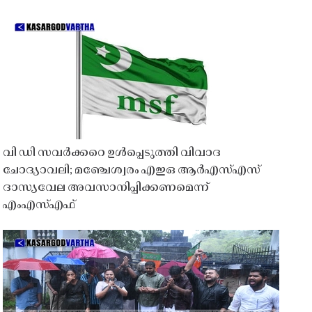
വി ഡി സവർക്കറെ ഉൾപ്പെടുത്തി വിവാദ
ചോദ്യാവലി; മഞ്ചേശ്വരം എഇഒ ആർഎസ്എസ്
ദാസ്യവേല അവസാനിപ്പിക്കണമെന്ന്
എംഎസ്എഫ്