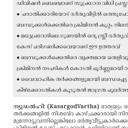
ഡിവിഷൻ ബെഞ്ചാണ് സുപ്രധാന വിധി പ്രസ്താവ
● 'പരാതിക്കാരിയോട് ഭർതൃവീട്ടിൽ ഒത്തുപ
ബന്ധുക്കൾക്കെതിരെ ക്രിമിനൽ കുറ്റം നിലനിൽ
● മധ്യപ്രദേശിലെ ഗുണയിൽ ഒരു സ്ത്രീ ഭർതൃ
കേസ് പരിഗണിക്കവെയാണ് ഈ ഉത്തരവ്
● ബന്ധുക്കൾക്കെതിരെ വ്യക്തമായ തെളിവ
ക്രിമിനൽ നടപടികൾ കോടതി പൂർണ്ണമായി റദ്
● വൈവാഹിക തർക്കങ്ങളുമായി ബന്ധപ്പെട
കീഴ്ക്കോടതികൾ കൂടുതൽ ജാഗ്രത പുലർത്തണ
ന്യൂഡൽഹി: (KasargodVartha)
ഭാര്യയും ഭ
തർക്കങ്ങളിൽ നിശബ്ദ കാഴ്ചക്കാരായി നിന
മുന്നോട്ടുവന്നില്ലെങ്കിലോ ഭർതൃവീട്ടുകാർ