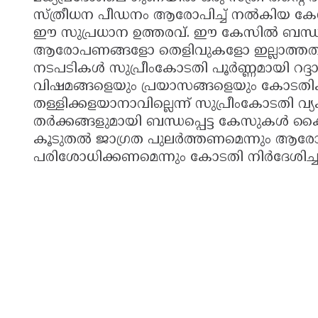
സ്ത്രീധന പീഡനം ആരോപിച്ച് നൽകിയ കേ
ഈ സുപ്രധാന ഉത്തരവ്. ഈ കേസിൽ ബന്ധു
ആരോപണങ്ങളോ തെളിവുകളോ ഇല്ലാത്തതി
നടപടികൾ സുപ്രീംകോടതി പൂർണ്ണമായി റദ്ദാക
വിഷമങ്ങളെയും പ്രയാസങ്ങളെയും കോടതികൾക
തള്ളിക്കളയാനാവില്ലെന്ന് സുപ്രീംകോടതി 
തർക്കങ്ങളുമായി ബന്ധപ്പെട്ട കേസുകൾ ക
കൂടുതൽ ജാഗ്രത പുലർത്തണമെന്നും ആര
പരിശോധിക്കണമെന്നും കോടതി നിർദേശിച്ച