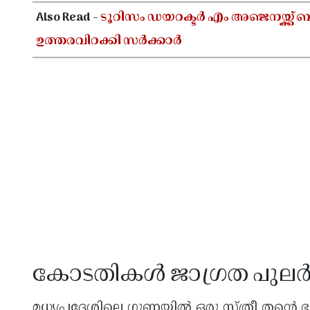
Also Read -
ടൂറിസം ഡയറക്ടർ എം അഞ്ജനയ്ക്
ഉത്തരവിറക്കി സർക്കാർ
കോടതികൾ ജാഗ്രത പുല
മധ്യപ്രദേശിലെ ഗുണയിൽ ഒരു സ്ത്രീ തന്റെ 