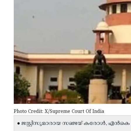
Photo Credit: X/Supreme Court Of India
● ജസ്റ്റിസുമാരായ സഞ്ജയ് കരോൾ, എൻകെ 