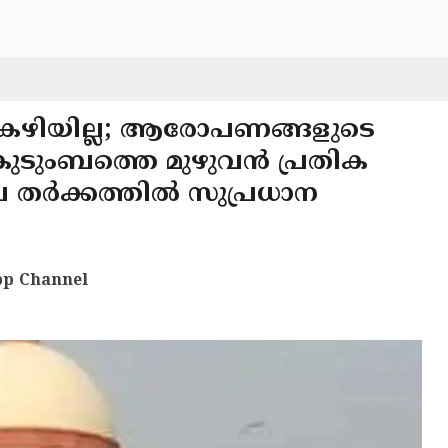
 കഴിയില്ല; ആരോപണങ്ങളുടെ
കുടുംബത്തെ മുഴുവൻ പ്രതിക
െ തർക്കത്തില്‍ സുപ്രധാന
p Channel