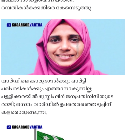
ലക്ഷങ്ങൾ തട്ടിയെന്ന പരാതി;
ദമ്പതികൾക്കെതിരെ കേസെടുത്തു
വാർഡിലെ കാര്യങ്ങൾക്കും പാർട്ടി
പരിപാടികൾക്കും എത്താനാകുന്നില്ല;
പള്ളിക്കരയിൽ മുസ്ലിം ലീഗ് ജനപ്രതിനിധിയുടെ
രാജി; ഒന്നാം വാർഡിൽ ഉപതെരഞ്ഞെടുപ്പിന്
കളമൊരുങ്ങുന്നു