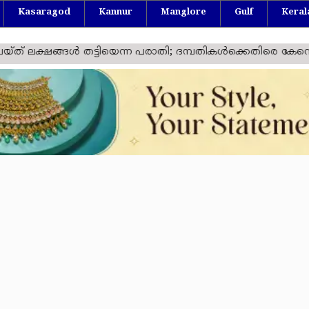
Kasaragod
Kannur
Manglore
Gulf
Keral