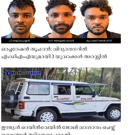
ഓപ്പറേഷൻ തൂഫാൻ; വിദ്യാനഗറിൽ
എംഡിഎംഎയുമായി 3 യുവാക്കൾ അറസ്റ്റിൽ
ഇന്ത്യൻ റെയിൽവേയിൽ ജോലി വാഗ്ദാനം ചെയ്ത്