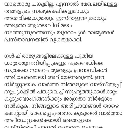
യാതൊരു പങ്കുമില്ല. എന്നാൽ മേഖലയിലുള്ള
തങ്ങളുടെ സഖ്യകക്ഷികളുമായും
അമേരിക്കയുമായും ഇസ്റാഈലുമായും
അടുത്ത ആശയവിനിമയം
നടത്തുന്നുണ്ടെന്നും യൂറോപ്യൻ രാജ്യങ്ങൾ
പ്രസ്താവനയിൽ വ്യക്തമാക്കി.
ഗൾഫ് രാജ്യങ്ങളിലേക്കുള്ള പുതിയ
യാത്രാമുന്നറിയിപ്പുകളും ദുബൈയിലെ
സുരക്ഷാ സാഹചര്യങ്ങളും പ്രവാസികൾ
അടിയന്തരമായി അറിയേണ്ടതുണ്ട്. ഈ
നിർണ്ണായക വാർത്ത നിങ്ങളുടെ വാട്സ്ആപ്പ്
ഗ്രൂപ്പുകളിൽ പങ്കുവെച്ച് സുഹൃത്തുക്കൾക്കും
കുടുംബാംഗങ്ങൾക്കും ജാഗ്രതാ നിർദ്ദേശം
നൽകുക. നിങ്ങളുടെ അഭിപ്രായങ്ങൾ താഴെ
കമന്റായി രേഖപ്പെടുത്താം. കൂടുതൽ വാർത്താ
അപ്‌ഡേറ്റുകൾക്കായി ഞങ്ങളുടെ
വാട്സ്ആപ്പ് ചാനൽ ഫോളോ ചെയ്യുക.