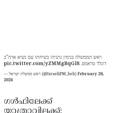
ראש הממשלה בנימין נתניהו בשיחתו עם נשיא ארה"ב
pic.twitter.com/yZMMgBqGl8
דונלד טראמפ.
— ראש ממשלת ישראל (@IsraeliPM_heb)
February 28,
2026
ഗൾഫിലേക്ക്
യാത്രാവിലക്ക്;