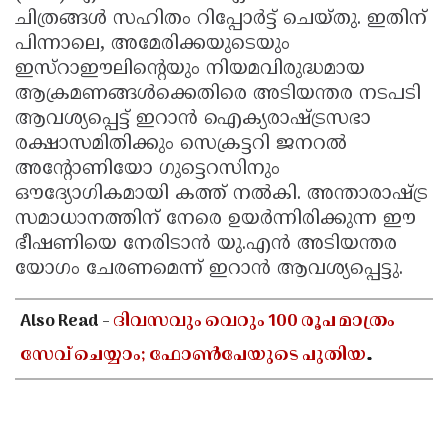
ചിത്രങ്ങൾ സഹിതം റിപ്പോർട്ട് ചെയ്തു. ഇതിന്
പിന്നാലെ, അമേരിക്കയുടെയും
ഇസ്റാഈലിന്റെയും നിയമവിരുദ്ധമായ
ആക്രമണങ്ങൾക്കെതിരെ അടിയന്തര നടപടി
ആവശ്യപ്പെട്ട് ഇറാൻ ഐക്യരാഷ്ട്രസഭാ
രക്ഷാസമിതിക്കും സെക്രട്ടറി ജനറൽ
അന്റോണിയോ ഗുട്ടെറസിനും
ഔദ്യോഗികമായി കത്ത് നൽകി. അന്താരാഷ്ട്ര
സമാധാനത്തിന് നേരെ ഉയർന്നിരിക്കുന്ന ഈ
ഭീഷണിയെ നേരിടാൻ യു.എൻ അടിയന്തര
യോഗം ചേരണമെന്ന് ഇറാൻ ആവശ്യപ്പെട്ടു.
Also Read -
ദിവസവും വെറും 100 രൂപ മാത്രം
സേവ് ചെയ്യാം; ഫോൺപേയുടെ പുതിയ
ഫീച്ചറിലൂടെ വലിയൊരു തുക സ്വന്തമാക്കാൻ
അറിയേണ്ടതെല്ലാം