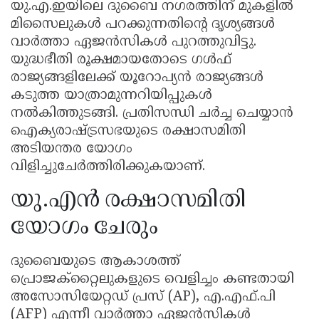
യു.എ.ഇയിലെ ദുബൈ നഗരത്തിന് മുകളിൽ
മിസൈലുകൾ പറക്കുന്നതിന്റെ ദൃശ്യങ്ങൾ
വാർത്താ ഏജൻസികൾ പുറത്തുവിട്ടു.
യുദ്ധഭീതി രൂക്ഷമായതോടെ ഗൾഫ്
രാജ്യങ്ങളിലേക്ക് യൂറോപ്യൻ രാജ്യങ്ങൾ
കടുത്ത യാത്രാമുന്നറിയിപ്പുകൾ
നൽകിത്തുടങ്ങി. പ്രതിസന്ധി ചർച്ച ചെയ്യാൻ
ഐക്യരാഷ്ട്രസഭയുടെ രക്ഷാസമിതി
അടിയന്തര യോഗം
വിളിച്ചുചേർത്തിരിക്കുകയാണ്.
യു.എൻ രക്ഷാസമിതി
യോഗം ചേരും
ദുബൈയുടെ ആകാശത്ത്
പ്രൊജക്റ്റൈലുകളുടെ വെളിച്ചം കണ്ടതായി
അസോസിയേറ്റഡ് പ്രസ് (AP), എ.എഫ്.പി
(AFP) എന്നീ വാർത്താ ഏജൻസികൾ