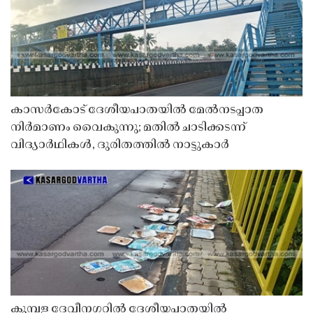
കാസർകോട് ദേശീയപാതയിൽ മേൽനടപ്പാത
നിർമാണം വൈകുന്നു; മതിൽ ചാടിക്കടന്ന്
വിദ്യാർഥികൾ, ദുരിതത്തിൽ നാട്ടുകാർ
കുമ്പള ദേവീനഗറിൽ ദേശീയപാതയിൽ