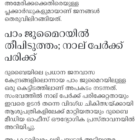
അമേരിക്കക്കെതിരെയുള്ള
പ്ലക്കാർഡുകളുമായാണ് ജനങ്ങൾ
തെരുവിലിറങ്ങിയത്.
പാം ജുമൈറയിൽ
തീപിടുത്തം; നാല് പേർക്ക്
പരിക്ക്
ദുബൈയിലെ പ്രധാന ജനവാസ
കേന്ദ്രങ്ങളിലൊന്നായ പാം ജുമൈറയിലുള്ള
ഒരു കെട്ടിടത്തിലാണ് അപകടം നടന്നത്.
സംഭവത്തിൽ നാല് പേർക്ക് പരിക്കേറ്റതായും
ഇവരെ ഉടൻ തന്നെ വിദഗ്ധ ചികിത്സയ്ക്കായി
ആശുപത്രികളിലേക്ക് മാറ്റിയതായും ദുബൈ
മീഡിയ ഓഫീസ് ഔദ്യോഗിക പ്രസ്താവനയിൽ
അറിയിച്ചു.