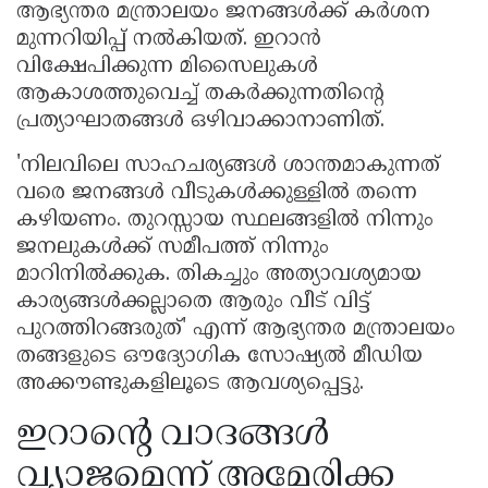
ആഭ്യന്തര മന്ത്രാലയം ജനങ്ങൾക്ക് കർശന
മുന്നറിയിപ്പ് നൽകിയത്. ഇറാൻ
വിക്ഷേപിക്കുന്ന മിസൈലുകൾ
ആകാശത്തുവെച്ച് തകർക്കുന്നതിന്റെ
പ്രത്യാഘാതങ്ങൾ ഒഴിവാക്കാനാണിത്.
'നിലവിലെ സാഹചര്യങ്ങൾ ശാന്തമാകുന്നത്
വരെ ജനങ്ങൾ വീടുകൾക്കുള്ളിൽ തന്നെ
കഴിയണം. തുറസ്സായ സ്ഥലങ്ങളിൽ നിന്നും
ജനലുകൾക്ക് സമീപത്ത് നിന്നും
മാറിനിൽക്കുക. തികച്ചും അത്യാവശ്യമായ
കാര്യങ്ങൾക്കല്ലാതെ ആരും വീട് വിട്ട്
പുറത്തിറങ്ങരുത്' എന്ന് ആഭ്യന്തര മന്ത്രാലയം
തങ്ങളുടെ ഔദ്യോഗിക സോഷ്യൽ മീഡിയ
അക്കൗണ്ടുകളിലൂടെ ആവശ്യപ്പെട്ടു.
ഇറാന്റെ വാദങ്ങൾ
വ്യാജമെന്ന് അമേരിക്ക