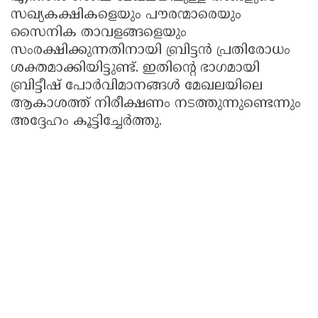
സഖ്യകക്ഷികളെയും പൗരന്മാരെയും
സൈനിക താവളങ്ങളെയും
സംരക്ഷിക്കുന്നതിനായി ബ്രിട്ടൻ പ്രതിരോധം
ശക്തമാക്കിയിട്ടുണ്ട്. ഇതിന്റെ ഭാഗമായി
ബ്രിട്ടീഷ് പോർവിമാനങ്ങൾ മേഖലയിലെ
ആകാശത്ത് നിരീക്ഷണം നടത്തുന്നുണ്ടെന്നും
അദ്ദേഹം കൂട്ടിച്ചേർത്തു.