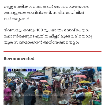
മഴയ്ക്ക് നേരിയ ശമനം; കടൽ ശാന്തമായതോടെ
ബോട്ടുകൾ കടലിലിറങ്ങി, സജീവമായി മീൻ
മാർക്കറ്റുകൾ
ദിവസവും വെറും 100 രൂപ മാത്രം സേവ് ചെയ്യാം;
ഫോൺപേയുടെ പുതിയ ഫീച്ചറിലൂടെ വലിയൊരു
തുക സ്വന്തമാക്കാൻ അറിയേണ്ടതെല്ലാം
Recommended