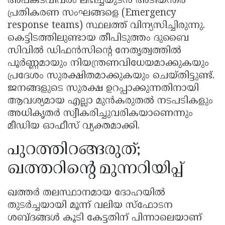
അപകടവിവരം ലഭിച്ചയുടൻ അടിയന്തര
പ്രതികരണ സംഘങ്ങളെ (Emergency
response teams) സ്ഥലത്ത് വിന്യസിച്ചിരുന്നു.
കെട്ടിടത്തിലുണ്ടായ തീപിടുത്തം ദുബൈ
സിവിൽ ഡിഫൻസിന്റെ നേതൃത്വത്തിൽ
പൂർണ്ണമായും നിയന്ത്രണവിധേയമാക്കുകയും
പ്രദേശം സുരക്ഷിതമാക്കുകയും ചെയ്തിട്ടുണ്ട്.
ജനങ്ങളുടെ സുരക്ഷ ഉറപ്പാക്കുന്നതിനായി
ആവശ്യമായ എല്ലാ മുൻകരുതൽ നടപടികളും
അധികൃതർ സ്വീകരിച്ചുവരികയാണെന്നും
മീഡിയ ഓഫീസ് വ്യക്തമാക്കി.
പുറത്തിറങ്ങരുത്;
ഖത്തറിന്റെ മുന്നറിയിപ്പ്
ഖത്തർ തലസ്ഥാനമായ ദോഹയിൽ
തുടർച്ചയായി മൂന്ന് വലിയ സ്ഫോടന
ശബ്ദങ്ങൾ കൂടി കേട്ടതിന് പിന്നാലെയാണ്