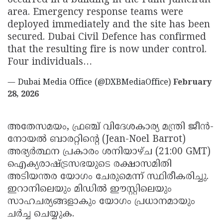
occurred in a building in the Palm Jumeirah
area. Emergency response teams were
deployed immediately and the site has been
secured. Dubai Civil Defence has confirmed
that the resulting fire is now under control.
Four individuals…
— Dubai Media Office (@DXBMediaOffice)
February
28, 2026
അതേസമയം, ഫ്രഞ്ച് വിദേശകാര്യ മന്ത്രി ജീൻ-
നോയൽ ബാരറ്റിന്റെ (Jean-Noel Barrot)
അഭ്യർത്ഥന പ്രകാരം ശനിയാഴ്ച (21:00 GMT)
ഐക്യരാഷ്ട്രസഭയുടെ രക്ഷാസമിതി
അടിയന്തര യോഗം ചേരുമെന്ന് സ്ഥിരീകരിച്ചു.
ഇറാനിലെയും മിഡിൽ ഈസ്റ്റിലെയും
സാഹചര്യങ്ങളാകും യോഗം പ്രധാനമായും
ചർച്ച ചെയ്യുക.