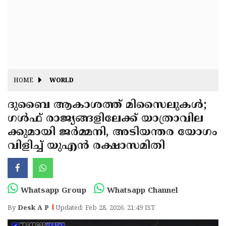
Fitr
May
Day
Eid
Al
Independence
Ad'ha
Day
Onam
HOME
WORLD
J&K
State
ദുബൈ ആകാശത്ത് മിസൈലുകൾ;
Haryana
ഗൾഫ് രാജ്യങ്ങളിലേക്ക് യാത്രാവില
Assembly
State
Diwali
ക്കുമായി ജർമ്മനി, അടിയന്തര യോഗം
Elections
Assembly
Christmas
വിളിച്ച് യുഎൻ രക്ഷാസമിതി
Elections
New-
Year
Republic
Whatsapp Group
Whatsapp Channel
Day
Budget
By
Desk A P
Updated: Feb 28, 2026, 21:49 IST
Delhi