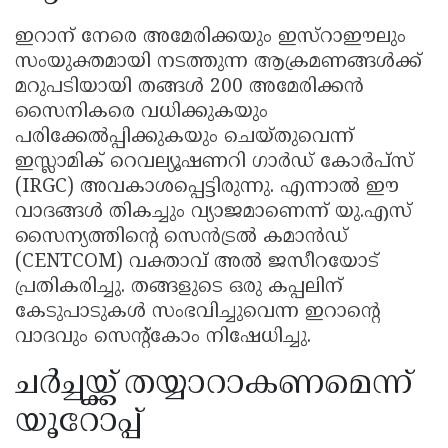
ഇറാന് നേരെ അമേരിക്കയും ഇസ്റാഈലും
സംയുക്തമായി നടത്തുന്ന ആക്രമണങ്ങൾക്ക്
മറുപടിയായി തങ്ങൾ 200 അമേരിക്കൻ
സൈനികരെ വധിക്കുകയും
പരിക്കേൽപ്പിക്കുകയും ചെയ്തുവെന്ന്
ഇസ്ലാമിക് റെവല്യൂഷണറി ഗാർഡ് കോർപ്സ്
(IRGC) അവകാശപ്പെട്ടിരുന്നു. എന്നാൽ ഈ
വാദങ്ങൾ തികച്ചും വ്യാജമാണെന്ന് യു.എസ്
സൈന്യത്തിന്റെ സെൻട്രൽ കമാൻഡ്
(CENTCOM) വക്താവ് അൽ ജസീറയോട്
പ്രതികരിച്ചു. തങ്ങളുടെ ഒരു കപ്പലിന്
കേടുപാടുകൾ സംഭവിച്ചുവെന്ന ഇറാന്റെ
വാദവും സെൻ്റ്കോം നിഷേധിച്ചു.
ചർച്ചയ്ക്ക് തയ്യാറാകണമെന്ന്
യൂറോപ്പ്