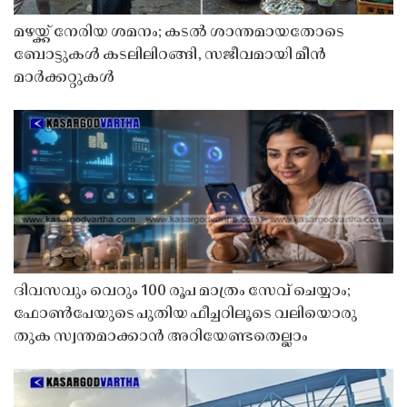
മഴയ്ക്ക് നേരിയ ശമനം; കടൽ ശാന്തമായതോടെ
ബോട്ടുകൾ കടലിലിറങ്ങി, സജീവമായി മീൻ
മാർക്കറ്റുകൾ
ദിവസവും വെറും 100 രൂപ മാത്രം സേവ് ചെയ്യാം;
ഫോൺപേയുടെ പുതിയ ഫീച്ചറിലൂടെ വലിയൊരു
തുക സ്വന്തമാക്കാൻ അറിയേണ്ടതെല്ലാം