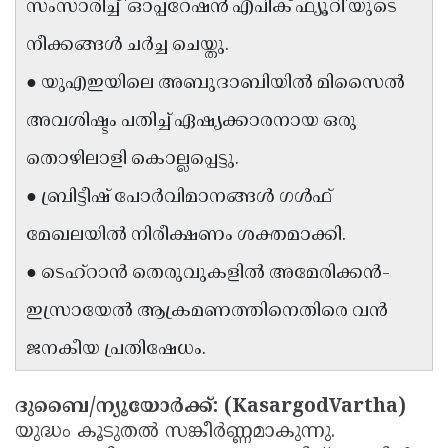
സംസാരിച്ച് 'ഓപ്പറേഷൻ എപിക് ഫ്യൂറി'യുടെ
Updates
Assembly
Kerala
നീക്കങ്ങൾ ചർച്ച ചെയ്തു.
Polls
Local
Look
● യുഎഇയിലെ അബുദാബിയിൽ മിസൈൽ
Body
Back
അവശിഷ്ടം പതിച്ച് ഏഷ്യക്കാരനായ ഒരു
Election
2025
തൊഴിലാളി കൊല്ലപ്പെട്ടു.
● ബ്രിട്ടീഷ് പോർവിമാനങ്ങൾ ഗൾഫ്
മേഖലയിൽ നിരീക്ഷണം ശക്തമാക്കി.
● ടെഹ്റാൻ തെരുവുകളിൽ അമേരിക്കൻ-
ഇസ്രായേൽ ആക്രമണത്തിനെതിരെ വൻ
ജനകീയ പ്രതിഷേധം.
ദുബൈ/ന്യൂയോർക്ക്: (KasargodVartha)
യുദ്ധം കൂടുതൽ സങ്കീർണ്ണമാകുന്നു.