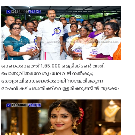
ഓണക്കാലത്ത് 1,65,000 മെട്രിക് ടൺ അരി
പൊതുവിതരണ ശൃംഖല വഴി നൽകും;
ഗോത്രവിഭാഗങ്ങൾക്കായി 'സഞ്ചരിക്കുന്ന
റേഷൻ കട' പദ്ധതിക്ക് വെള്ളരിക്കുണ്ടിൽ തുടക്കം