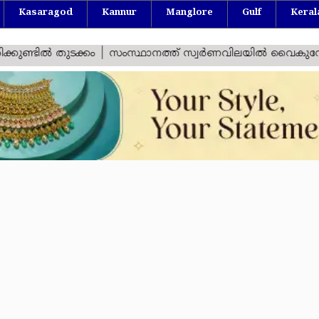
Kasaragod
Kannur
Manglore
Gulf
Keral