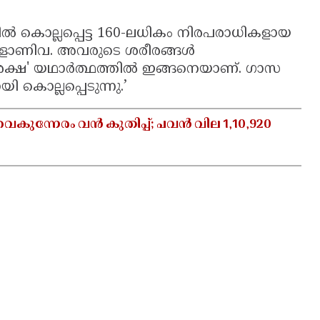
ൊല്ലപ്പെട്ട 160-ലധികം നിരപരാധികളായ
ങ്ങളാണിവ. അവരുടെ ശരീരങ്ങൾ
യ്ത 'രക്ഷ' യഥാർത്ഥത്തിൽ ഇങ്ങനെയാണ്. ഗാസ
കൊല്ലപ്പെടുന്നു.’
ന്നേരം വൻ കുതിപ്പ്; പവൻ വില 1,10,920