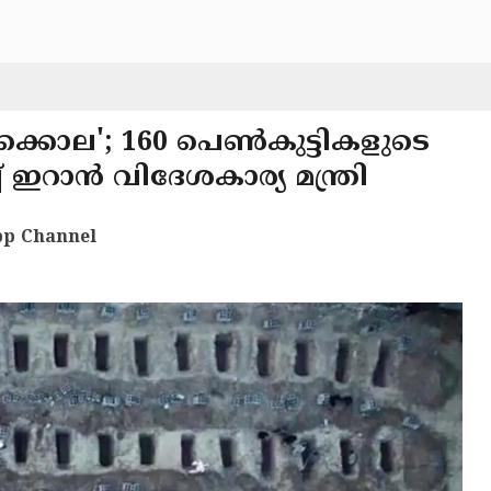
ക്കൊല'; 160 പെൺകുട്ടികളുടെ
 ഇറാൻ വിദേശകാര്യ മന്ത്രി
p Channel