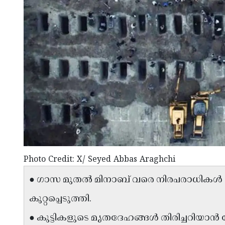
Photo Credit: X/ Seyed Abbas Araghchi
● ഗാസ മുതൽ മിനാബ് വരെ നിരപരാധികൾ ക്ര
കുറ്റപ്പെടുത്തി.
● കുട്ടികളുടെ മൃതദേഹങ്ങൾ തിരിച്ചറിയാൻ പ