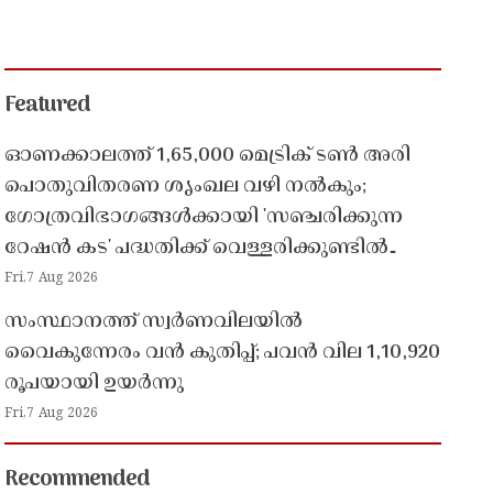
Featured
ഓണക്കാലത്ത് 1,65,000 മെട്രിക് ടൺ അരി
പൊതുവിതരണ ശൃംഖല വഴി നൽകും;
ഗോത്രവിഭാഗങ്ങൾക്കായി 'സഞ്ചരിക്കുന്ന
റേഷൻ കട' പദ്ധതിക്ക് വെള്ളരിക്കുണ്ടിൽ
തുടക്കം
Fri,7 Aug 2026
സംസ്ഥാനത്ത് സ്വർണവിലയിൽ
വൈകുന്നേരം വൻ കുതിപ്പ്; പവൻ വില 1,10,920
രൂപയായി ഉയർന്നു
Fri,7 Aug 2026
Recommended