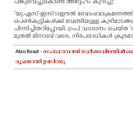
പങ്കുവെച്ചുകൊണ്ട് അദ്ദേഹം കുറിച്ചു:
‘യു.എസ്-ഇസ്റാഈൽ ബോംബാക്രമണത്തിൽ ക
പെൺകുട്ടികൾക്ക് വേണ്ടിയുള്ള കുഴിമാട
ചിന്നിച്ചിതറിപ്പോയി. ട്രംപ് വാഗ്ദാനം ചെ
മുതൽ മിനാബ് വരെ, നിരപരാധികൾ ക്രൂരമായി 
Also Read -
സംസ്ഥാനത്ത് സ്വർണവിലയിൽ വൈകു
രൂപയായി ഉയർന്നു