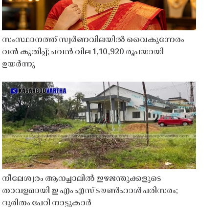
സംസ്ഥാനത്ത് സ്വർണവിലയിൽ വൈകുന്നേരം
വൻ കുതിപ്പ്; പവൻ വില 1,10,920 രൂപയായി
ഉയർന്നു
നീലേശ്വരം ആനച്ചാലിൽ ഇഴജന്തുക്കളുടെ
താവളമായി ഇ എം എസ് ടൗൺഹാൾ പരിസരം;
ദുരിതം പേറി നാട്ടുകാർ