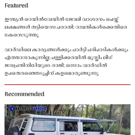
Featured
ഇന്ത്യൻ റെയിൽവേയിൽ ജോലി വാഗ്ദാനം ചെയ്ത്
ലക്ഷങ്ങൾ തട്ടിയെന്ന പരാതി; ദമ്പതികൾക്കെതിരെ
കേസെടുത്തു
വാർഡിലെ കാര്യങ്ങൾക്കും പാർട്ടി പരിപാടികൾക്കും
എത്താനാകുന്നില്ല; പള്ളിക്കരയിൽ മുസ്ലിം ലീഗ്
ജനപ്രതിനിധിയുടെ രാജി; ഒന്നാം വാർഡിൽ
ഉപതെരഞ്ഞെടുപ്പിന് കളമൊരുങ്ങുന്നു
Recommended