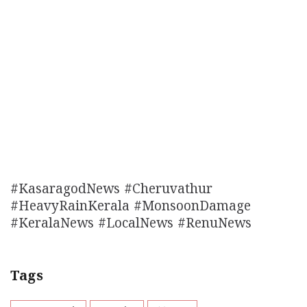
#KasaragodNews #Cheruvathur
#HeavyRainKerala #MonsoonDamage
#KeralaNews #LocalNews #RenuNews
Tags