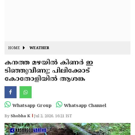
Fitr
May
Day
Eid
Al
Independence
Ad'ha
Day
Onam
HOME
WEATHER
J&K
State
കനത്ത മഴയിൽ കിണർ ഇ
Haryana
ടിഞ്ഞുവീണു; പിലിക്കോട്
Assembly
State
Diwali
കോതോളിയിൽ ആശങ്ക
Elections
Assembly
Christmas
Elections
New-
Year
Republic
Whatsapp Group
Whatsapp Channel
Day
Budget
By
Shobha K
Jul 2, 2026, 16:21 IST
Delhi