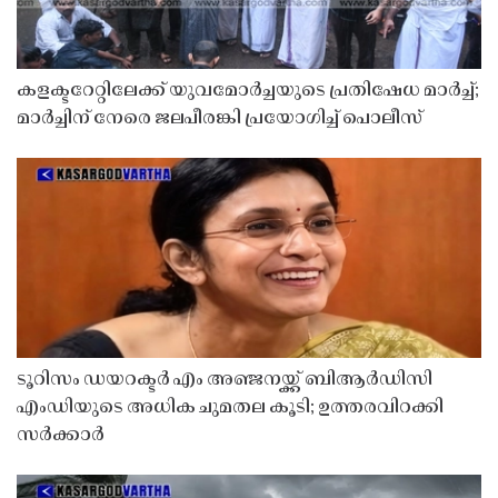
കളക്ടറേറ്റിലേക്ക് യുവമോർച്ചയുടെ പ്രതിഷേധ മാർച്ച്;
മാർച്ചിന് നേരെ ജലപീരങ്കി പ്രയോഗിച്ച് പൊലീസ്
ടൂറിസം ഡയറക്ടർ എം അഞ്ജനയ്ക്ക് ബിആർഡിസി
എംഡിയുടെ അധിക ചുമതല കൂടി; ഉത്തരവിറക്കി
സർക്കാർ