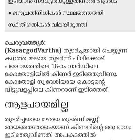
ഇടിയാൻ സാധ്യതയുള്ളതിനാൽ ആശങ്ക
Updates
Assembly
Kerala
● ജനപ്രതിനിധികൾ സ്ഥലത്തെത്തി
Polls
Local
Look
സ്ഥിതിഗതികൾ വിലയിരുത്തി
Body
Back
Election
2025
ചെറുവത്തൂർ:
(KasargodVartha)
തുടർച്ചയായി പെയ്യുന്ന
കനത്ത മഴയെ തുടർന്ന് പിലിക്കോട്
പഞ്ചായത്തിലെ 18-ാം വാർഡിലെ
കോതോളിയിൽ കിണർ ഇടിഞ്ഞുവീണു.
കോതോളി സ്വദേശിയായ കൊട്ടൻ്റെ
വീട്ടുവളപ്പിലെ കിണറാണ് ഇടിഞ്ഞത്.
ആളപായമില്ല
തുടർച്ചയായ മഴയെ തുടർന്ന് മണ്ണ്
അയഞ്ഞതോടെയാണ് കിണറിൻ്റെ ഒരു ഭാഗം
ഇടിഞ്ഞുവീണത്. അപകടത്തിൽ