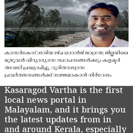
കാസർകോട് ശനിയാഴ്ച ഓറൻജ് ജാഗ്രത; ജില്ലയിലെ
മുഴുവൻ വിദ്യാഭ്യാസ സ്ഥാപനങ്ങൾക്കും കളക്ടർ
അവധി പ്രഖ്യാപിച്ചു, ദുരിതാശ്വാസ
പ്രവർത്തനങ്ങൾക്ക് സജ്ജമാകാൻ നിർദേശം
Kasaragod Vartha is the first
local news portal in
Malayalam, and it brings you
the latest updates from in
and around Kerala, especially