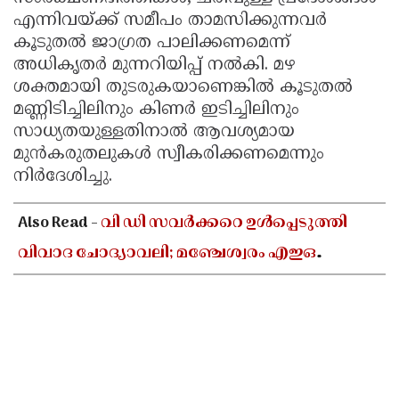
എന്നിവയ്ക്ക് സമീപം താമസിക്കുന്നവർ
കൂടുതൽ ജാഗ്രത പാലിക്കണമെന്ന്
അധികൃതർ മുന്നറിയിപ്പ് നൽകി. മഴ
ശക്തമായി തുടരുകയാണെങ്കിൽ കൂടുതൽ
മണ്ണിടിച്ചിലിനും കിണർ ഇടിച്ചിലിനും
സാധ്യതയുള്ളതിനാൽ ആവശ്യമായ
മുൻകരുതലുകൾ സ്വീകരിക്കണമെന്നും
നിർദേശിച്ചു.
Also Read -
വി ഡി സവർക്കറെ ഉൾപ്പെടുത്തി
വിവാദ ചോദ്യാവലി; മഞ്ചേശ്വരം എഇഒ
ആർഎസ്എസ് ദാസ്യവേല
അവസാനിപ്പിക്കണമെന്ന് എംഎസ്എഫ്