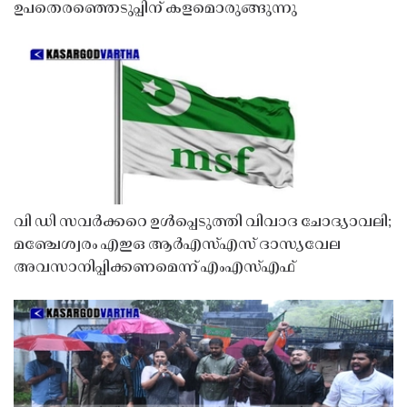
ഉപതെരഞ്ഞെടുപ്പിന് കളമൊരുങ്ങുന്നു
വി ഡി സവർക്കറെ ഉൾപ്പെടുത്തി വിവാദ ചോദ്യാവലി;
മഞ്ചേശ്വരം എഇഒ ആർഎസ്എസ് ദാസ്യവേല
അവസാനിപ്പിക്കണമെന്ന് എംഎസ്എഫ്