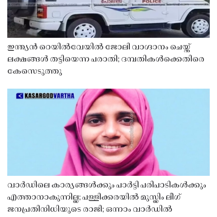
ഇന്ത്യൻ റെയിൽവേയിൽ ജോലി വാഗ്ദാനം ചെയ്ത്
ലക്ഷങ്ങൾ തട്ടിയെന്ന പരാതി; ദമ്പതികൾക്കെതിരെ
കേസെടുത്തു
വാർഡിലെ കാര്യങ്ങൾക്കും പാർട്ടി പരിപാടികൾക്കും
എത്താനാകുന്നില്ല; പള്ളിക്കരയിൽ മുസ്ലിം ലീഗ്
ജനപ്രതിനിധിയുടെ രാജി; ഒന്നാം വാർഡിൽ