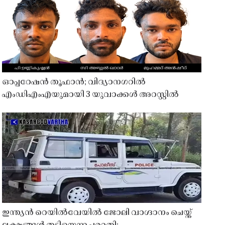
ഓപ്പറേഷൻ തൂഫാൻ; വിദ്യാനഗറിൽ
എംഡിഎംഎയുമായി 3 യുവാക്കൾ അറസ്റ്റിൽ
ഇന്ത്യൻ റെയിൽവേയിൽ ജോലി വാഗ്ദാനം ചെയ്ത്