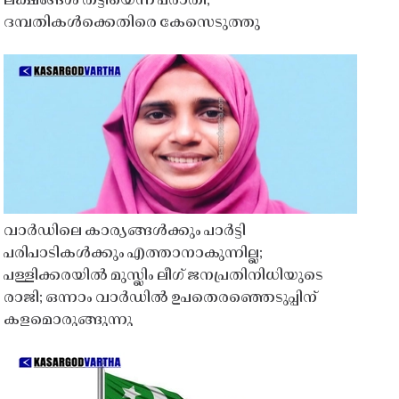
ലക്ഷങ്ങൾ തട്ടിയെന്ന പരാതി;
ദമ്പതികൾക്കെതിരെ കേസെടുത്തു
വാർഡിലെ കാര്യങ്ങൾക്കും പാർട്ടി
പരിപാടികൾക്കും എത്താനാകുന്നില്ല;
പള്ളിക്കരയിൽ മുസ്ലിം ലീഗ് ജനപ്രതിനിധിയുടെ
രാജി; ഒന്നാം വാർഡിൽ ഉപതെരഞ്ഞെടുപ്പിന്
കളമൊരുങ്ങുന്നു