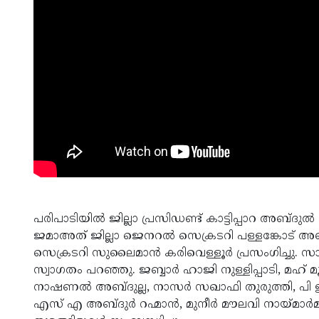
പരിപാടിയില്‍ ജില്ലാ പ്രസിഡണ്ട് കാട്ടിപ്പാറ അബ്ദുല
ജമാഅത് ജില്ലാ ജെനറല്‍ സെക്രടറി പള്ളങ്കോട് അ
സെക്രടറി സുലൈമാന്‍ കരിവെള്ളൂര്‍ പ്രസംഗിച്ചു.
സ്വാഗതം പറഞ്ഞു. ജബ്ബാര്‍ ഹാജി നുള്ളിപ്പാടി, മഹ്
നാഷണല്‍ അബ്ദുല്ല, നാസര്‍ സഖാഫി തുരുത്തി, പ
എസ് എ അബ്ദുര്‍ റഹ്മാന്‍, മുനീര്‍ മൗലവി നായ്മാര്‍മൂ