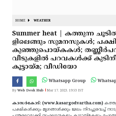
HOME
WEATHER
Summer heat | കത്തുന്ന ചൂടില
ളിലെങ്ങും സുമനസുകൾ; പക്ഷിക
കുഞ്ഞുപൊയ്കകള്‍; തണ്ണീര്‍പ
വീടുകളില്‍ പറവകള്‍ക്ക് കുടിനീര
കൂട്ടായ്മ; വീഡിയോ
Whatsapp Group
Whatsap
By
Web Desk Hub
Mar 17, 2023, 19:53 IST
കാസര്‍കോട്: (www.kasargodvartha.com)
കത്തു
പക്ഷികള്‍ക്കും മൃഗങ്ങള്‍ക്കും ജലം നിറച്ചുവെച്ച് ന
പന്തലൊരുക്കി സംഘടനകളും കൂട്ടായ്മകളും രംഗത്തുണ