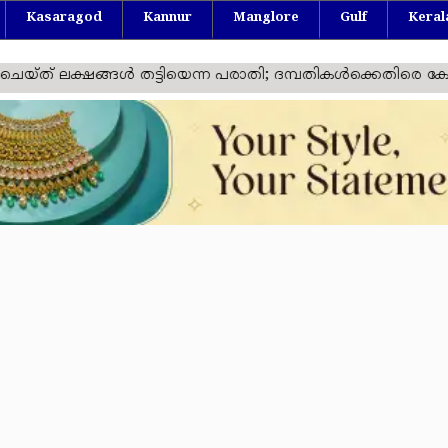
Kasaragod
Kannur
Manglore
Gulf
Keral