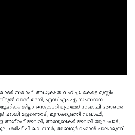
്‍ ഖാദര്‍ സഖാഫി അധ്യക്ഷത വഹിച്ചു. കേരള മുസ്ലിം
ബ്ദുല്‍ ഖാദര്‍ മദനി, എസ് എം എ സംസ്ഥാന
 സാമൂഹികം ജില്ലാ സെക്രടറി മുഹമ്മദ് സഖാഫി തോക്കെ
 മൂദ് ഹാജി മുട്ടത്തൊടി, മൂസക്കുഞ്ഞി സഖാഫി,
ി ഇ അശ്‌റഫ് മൗലവി, അബൂബകര്‍ മൗലവി ആലംപാടി,
ല, ശരീഫ് പി കെ നഗര്‍, അബ്ദുര്‍ റഹ്മാന്‍ ചാലക്കുന്ന്