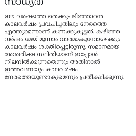
സാധ്യത
ഈ വർഷത്തെ തെക്കുപടിഞ്ഞാറൻ
കാലവർഷം പ്രവചിച്ചതിലും നേരത്തെ
എത്തുമെന്നാണ് കണക്കുകൂട്ടൽ. കഴിഞ്ഞ
വർഷം മേയ് മൂന്നാം വാരമാകുമ്പോഴേക്കും
കാലവർഷം ശക്തിപ്പെട്ടിരുന്നു. സമാനമായ
അന്തരീക്ഷ സ്ഥിതിയാണ് ഇപ്പോൾ
നിലനിൽക്കുന്നതെന്നും അതിനാൽ
ഇത്തവണയും കാലവർഷം
നേരത്തെയുണ്ടാകുമെന്നും പ്രതീക്ഷിക്കുന്നു.