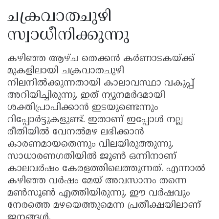
ചക്രവാതചുഴി
സ്വാധീനിക്കുന്നു
കഴിഞ്ഞ ആഴ്ച തെക്കൻ കർണാടകയ്ക്ക്
മുകളിലായി ചക്രവാതചുഴി
നിലനിൽക്കുന്നതായി കാലാവസ്ഥാ വകുപ്പ്
അറിയിച്ചിരുന്നു. ഇത് ന്യൂനമർദമായി
ശക്തിപ്രാപിക്കാൻ ഇടയുണ്ടെന്നും
റിപ്പോർട്ടുകളുണ്ട്. ഇതാണ് ഇപ്പോൾ നല്ല
രീതിയിൽ വേനൽമഴ ലഭിക്കാൻ
കാരണമായതെന്നും വിലയിരുത്തുന്നു.
സാധാരണഗതിയിൽ ജൂൺ ഒന്നിനാണ്
കാലവർഷം കേരളത്തിലെത്തുന്നത്. എന്നാൽ
കഴിഞ്ഞ വർഷം മേയ് അവസാനം തന്നെ
മൺസൂൺ എത്തിയിരുന്നു. ഈ വർഷവും
നേരത്തെ മഴയെത്തുമെന്ന പ്രതീക്ഷയിലാണ്
ജനങ്ങൾ.