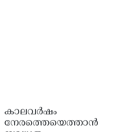
കാലവർഷം
നേരത്തെയെത്താൻ