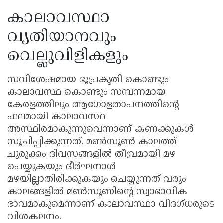
കാലാവസ്ഥാ
വ്യതിയാനവും
വെല്ലുവിളികളും
സവിശേഷമായ ഭൂപ്രകൃതി കൊണ്ടും
കാലാവസ്ഥ കൊണ്ടും സമ്പന്നമായ
കേരളത്തിലും ആഗോളതാപനത്തിൻ്റെ
ഫലമായി കാലാവസ്ഥ
അസ്ഥിരമാകുന്നുവെന്നാണ് കണക്കുകൾ
സൂചിപ്പിക്കുന്നത്. മൺസൂൺ കാലത്ത്
ചുരുക്കം ദിവസങ്ങളിൽ തീവ്രമായി മഴ
പെയ്യുകയും ദീർഘനാൾ
മഴയില്ലാതിരിക്കുകയും ചെയ്യുന്നത് വരും
കാലങ്ങളിൽ മൺസൂണിൻ്റെ സ്വാഭാവിക
ഭാവമാകുമെന്നാണ് കാലാവസ്ഥാ വിദഗ്ധരുടെ
വിശകലനം.