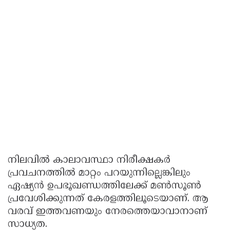
നിലവിൽ കാലാവസ്ഥാ നിരീക്ഷകർ
പ്രവചനത്തിൽ മാറ്റം പറയുന്നില്ലെങ്കിലും
ഏഷ്യൻ ഉപഭൂഖണ്ഡത്തിലേക്ക് മൺസൂൺ
പ്രവേശിക്കുന്നത് കേരളത്തിലൂടെയാണ്. ആ
വരവ് ഇത്തവണയും നേരത്തെയാവാനാണ്
സാധ്യത.