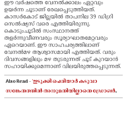
ഈ വർഷത്തെ വേനൽക്കാലം ഏറ്റവും
ഉയർന്ന ചൂടാണ് രേഖപ്പെടുത്തിയത്.
കാസർകോട് ജില്ലയിൽ താപനില 39 ഡിഗ്രി
സെൽഷ്യസ് വരെ എത്തിയിരുന്നു.
കൊടുംചൂടിൽ സംസ്ഥാനത്ത്
തളർന്നുവീണവരും സൂര്യാഘാതമേറ്റവരും
ഏറെയാണ്. ഈ സാഹചര്യത്തിലാണ്
വേനൽമഴ ആശ്വാസമായി എത്തിയത്. വരും
ദിവസങ്ങളിലും മഴ തുടരുന്നത് ചൂട് കുറയാൻ
സഹായിക്കുമെന്നാണ് വിലയിരുത്തപ്പെടുന്നത്.
Also Read -
'ഇടുക്കി പെരിയാർ കടുവാ
സങ്കേതത്തിൽ അനുമതിയില്ലാതെ ഡ്രോൺ
പറത്തി ദൃശ്യങ്ങൾ പകർത്തി'; തമിഴ്നാട്
സംഘത്തിനെതിരെ പ്രതിഷേധം