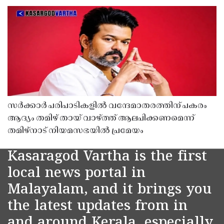
സർക്കാർ പരിപാടികളിൽ വന്ദേമാതരത്തിന് പകരം
ആദ്യം തമിഴ് തായ് വാഴ്ത്ത് ആലപിക്കണമെന്ന്
തമിഴ്നാട് നിയമസഭയിൽ പ്രമേയം
Kasaragod Vartha is the first
local news portal in
Malayalam, and it brings you
the latest updates from in
and around Kerala, especially