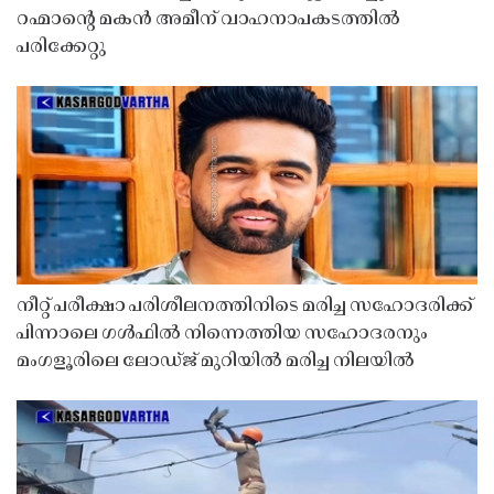
റഹ്മാൻ്റെ മകൻ അമീന് വാഹനാപകടത്തിൽ
പരിക്കേറ്റു
നീറ്റ് പരീക്ഷാ പരിശീലനത്തിനിടെ മരിച്ച സഹോദരിക്ക്
പിന്നാലെ ഗൾഫിൽ നിന്നെത്തിയ സഹോദരനും
മംഗളൂരിലെ ലോഡ്ജ് മുറിയിൽ മരിച്ച നിലയിൽ