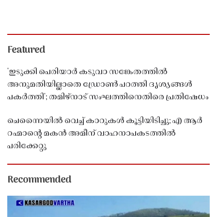
Featured
'ഇടുക്കി പെരിയാർ കടുവാ സങ്കേതത്തിൽ
അനുമതിയില്ലാതെ ഡ്രോൺ പറത്തി ദൃശ്യങ്ങൾ
പകർത്തി'; തമിഴ്നാട് സംഘത്തിനെതിരെ പ്രതിഷേധം
ചെന്നൈയിൽ വെച്ച് കാറുകൾ കൂട്ടിയിടിച്ചു; എ ആർ
റഹ്മാൻ്റെ മകൻ അമീന് വാഹനാപകടത്തിൽ
പരിക്കേറ്റു
Recommended