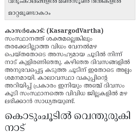
വരുംകാലങ്ങളിൽ മൺസൂൺ രീതികളിൽ
Updates
Assembly
Kerala
മാറ്റമുണ്ടാകാം
Polls
Local
Look
Body
Back
കാസർകോട്: (KasargodVartha)
സംസ്ഥാനത്ത് ശക്തമല്ലെങ്കിലും
Election
2025
തരക്കേടില്ലാത്ത വിധം വേനൽമഴ
പെയ്തതോടെ അസഹ്യമായ ചൂടിൽ നിന്ന്
നാട് കുളിരണിഞ്ഞു. കഴിഞ്ഞ ദിവസങ്ങളിൽ
അനുഭവപ്പെട്ട കടുത്ത ചൂടിന് ഇതോടെ അല്പം
ശമനമായി. കാലാവസ്ഥാ വകുപ്പിൻ്റെ
അറിയിപ്പ് പ്രകാരം ഇനിയും അഞ്ച് ദിവസം
കൂടി സംസ്ഥാനത്തെ വിവിധ ജില്ലകളിൽ മഴ
ലഭിക്കാൻ സാധ്യതയുണ്ട്.
കൊടുംചൂടിൽ വെന്തുരുകി
നാട്