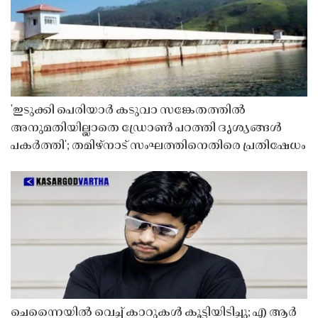
'ഇടുക്കി പെരിയാർ കടുവാ സങ്കേതത്തിൽ
അനുമതിയില്ലാതെ ഡ്രോൺ പറത്തി ദൃശ്യങ്ങൾ
പകർത്തി'; തമിഴ്നാട് സംഘത്തിനെതിരെ പ്രതിഷേധം
ചെന്നൈയിൽ വെച്ച് കാറുകൾ കൂട്ടിയിടിച്ചു; എ ആർ