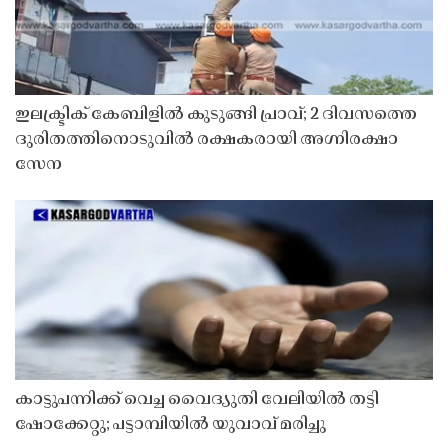
ഇലക്ട്രിക് കേബിളിൽ കുടുങ്ങി പ്രാവ്; 2 ദിവസത്തെ
ദുരിതത്തിനൊടുവിൽ രക്ഷകരായി അഗ്നിരക്ഷാ
സേന
കാട്ടുപന്നിക്ക് വെച്ച വൈദ്യുതി വേലിയിൽ തട്ടി
ഷോക്കേറ്റു; പട്ടാമ്പിയിൽ യുവാവ് മരിച്ചു