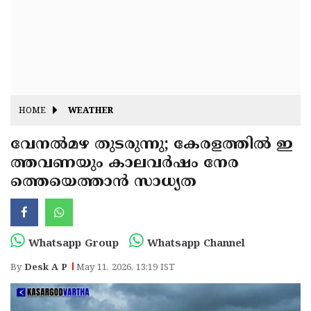
Fitr
May
Day
Eid
Al
Independence
Ad'ha
Day
Onam
HOME
WEATHER
J&K
State
വേനൽമഴ തുടരുന്നു; കേരളത്തിൽ ഇ
Haryana
ത്തവണയും കാലവർഷം നേര
Assembly
State
Diwali
ത്തെയെത്താൻ സാധ്യത
Elections
Assembly
Christmas
Elections
New-
Year
Republic
Whatsapp Group
Whatsapp Channel
Day
Budget
By
Desk A P
May 11, 2026, 13:19 IST
Delhi